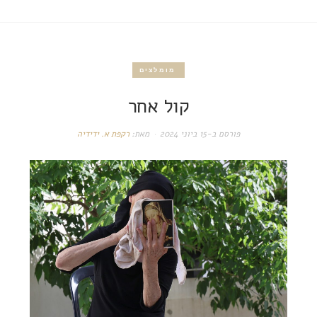
מומלצים
קול אחר
פורסם ב-
15 ביוני 2024
מאת:
רקפת א. ידידיה