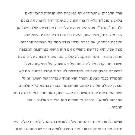
אחד הדברים שהטרידו אותי באופרה היא הניסיון להבין האם
בלאנש מובלת על-ידי כוח חיצוני, בעיקר דחף לרצות את כולם
ולהיות "בסדר", או שהיא מונעת על-ידי רצון פנימי שלה. יש כאן
שני מישורים, מצד אחד, היא הולכת נגד רצון אביה שתינשא
והופכת לנזירה, אם כי זה עדיין בגדר המקובל מבחינה חברתית.
מצד שני, היא נדרשת להחליט אם היא תישא בצייתנות המצופה
ממנה במנזר. בשיחת הקבלה שלה, אם המנזר מצווה עליה שלא
משנה מה יקרה אל לה לוותר על פשטותה, על מתיקותה ועל
כפיפותה לרצון האלוהי. הקדושים לא תמיד עמדו בפיתוי. הם לא
התמרדו כנגד טבעם. המרד הוא תמיד עבודתו של השטן. ומעל
הכול, לעולם אל לה לתעב את עצמה. כבודה נמצא בידי אלוהים
ושם הוא בטוח יותר מאשר בידיה... כעת, האם מרד בציווי הזה היא
התפתות לחטא... ובכלל מי מחליט מהו הציווי האלוהי... אם
המנזר...
אפשר לראות את התנהגותה של בלאנש כמשהו לחלוטין ריאלי. היא
מזהה את התסיסה ברחוב ואת הסיכון לחייה ולחיי שכמותה ובוחרת