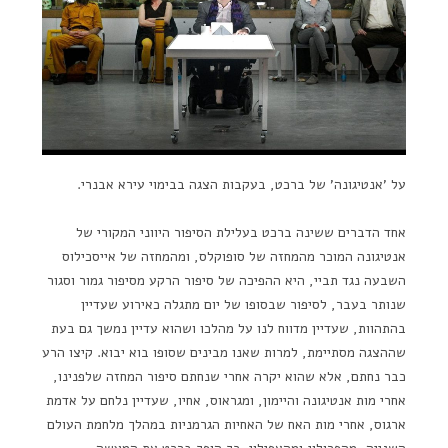
על 'אנטיגונה' של ברכט, בעקבות הצגה בבימוי עירא אבנרי.
אחד הדברים ששינה ברכט בעלילת הסיפור היווני המקורי של
אנטיגונה המוכר מהמחזה של סופוקלס, ומהמחזה של אייסכילוס
השבעה נגד תביי, היא ההפיכה של סיפור הרקע מסיפור גמור וסגור
שנותר בעבר, לסיפור שבסופו של יום מתגלה כאירוע שעדיין
בהתהוות, שעדיין מדווח לנו על מהלכו ושהוא עדיין נמשך גם בעת
שההצגה מסתיימת, למרות שאנו מבינים שסופו בוא יבוא. קיצו הרע
כבר נחתם, אלא שהוא יקרה אחרי שנחתם סיפור המחזה שלפנינו,
אחרי מות אנטיגונה והיימון, ומגראוס, אחיו, שעדיין נלחם על אדמת
ארגוס, אחרי מות האח של האחיות הגרמניות במהלך מלחמת העולם