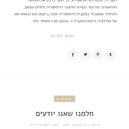
השנייה, מהפרולוג ומהאפילוג. כך הופך ברכט את המעשה
התיאטרוני מזרקור נקודתי וחיצוני להיסטוריה ולחיים עצמם,
לתהליך שמתנהל במקביל להיסטוריה שלנו ביקומו הוא ובאותו סוג
של מודלציה ביקום המקביל כ-2500 שנה מאוחר יותר.
המשך לקרוא
מומלצים
חלמנו שאנו יודעים
פורסם ב-
27 בדצמבר 2022
מאת:
רקפת א. ידידיה