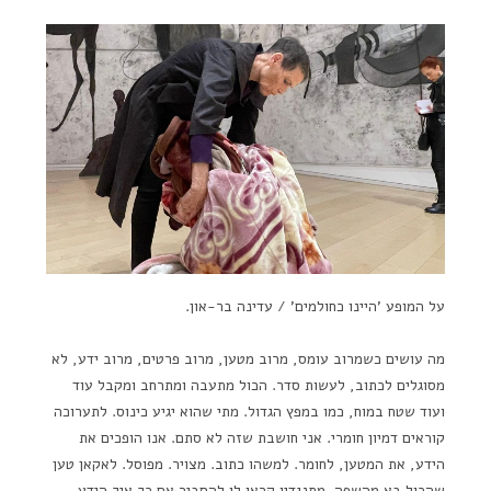
על המופע 'היינו כחולמים' / עדינה בר-און.
מה עושים כשמרוב עומס, מרוב מטען, מרוב פרטים, מרוב ידע, לא
מסוגלים לכתוב, לעשות סדר. הכול מתעבה ומתרחב ומקבל עוד
ועוד שטח במוח, כמו במפץ הגדול. מתי שהוא יגיע כינוס. לתערוכה
קוראים דמיון חומרי. אני חושבת שזה לא סתם. אנו הופכים את
הידע, את המטען, לחומר. למשהו כתוב. מצויר. מפוסל. לאקאן טען
שהכול בא מהשפה. מתנגדיו קראו לו להסביר אם כך איך הידע