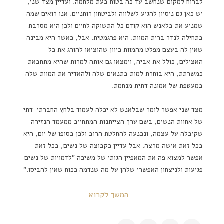
לברוח למקום שנחשב עד כה בטוח בעת מלחמה. ועדיין מצד שני,
יש כאן גם ניסיון להגיע לשלווה ולביטחון רוחניים. אנו רואים שמה
שמניע את בלאנש הוא קודם כל התשוקה לחיים ולכן היא מסרבת
בתחילה לנדר ברית המוות. היא פרגמטית. אבל, כאשר היא מבינה
שאין לה בעצם מפלט מהמוות כיוון שהוציאו להורג את כל
האצילים, כולל את אביה, וימצאו גם אותה למרות שהיא מתחבאת
כמשרתת, היא בוחרת למות בתנאים שלה ולהאדיר את המוות שלה
במעטפת של אמונה דתית מנחמת.
מצד שני אפשר לומר שבלאנש לא יכלה לעמוד בלחץ החברתי-דתי
של אחוות הנשים, בשם ערך הצייתנות המתחייב ממעמד הנזירה
שקיבלה על עצמה, ונכנעה להחלטת הרוב ולכן בסופו של יום, היא
בכל זאת אישה מרצה. אבל עדיין כקבוצה של נשים, בכל זאת
אפשר למצוא פה את המאפיין הגותי של משיכה "לדמויות של נשים
פגיעות ולניצחון האפשרי שלהן על מה שנדמה ככוח שאין להביסו."
המשך לקרוא