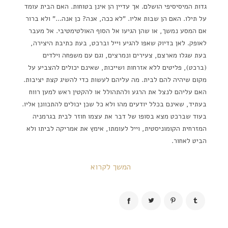
גדות המיסיסיפי הושלם. אך עדיין הן אינן בטוחות. האם הבית עומד
על תילו. האם הן שבות אליו. "לא ככה, אנה? כן אנה..." ולא ברור
אם המסע נמשך, או שהן הגיעו אל הסוף האולטימטיבי. אל מעבר
לאופק. לאן בדיוק שאפו להגיע וייל וברכט, בעת כתיבת היצירה,
בעת שגלו מארצם, צעירים ונמרצים, וגם עם משפחה וילדים
(ברכט), פליטים ללא אזרחות ושייכות, שאינם יכולים להצביע על
מקום שיהיה להם לבית. מה עליהם לעשות כדי להשיג קצת יציבות.
האם עליהם לנצל את הרגע ולהתהולל או להקטין ראש למען רווח
בעתיד, שאינם בכלל יודעים מהו ולא כל שכן יכולים להתכוונן אליו.
בעוד שברכט מצא בסופו של דבר את עצמו חוזר לבית בגרמניה
המזרחית הקומוניסטית, וייל לעומתו, אימץ את אמריקה לביתו ולא
הביט לאחור.
המשך לקרוא