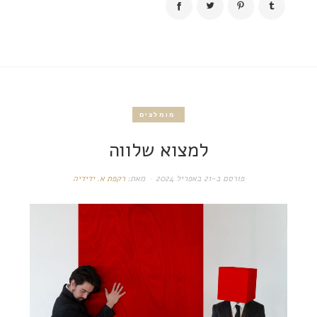
מומלצים
למצוא שלווה
פורסם ב-
21 באפריל 2024
מאת:
רקפת א. ידידיה