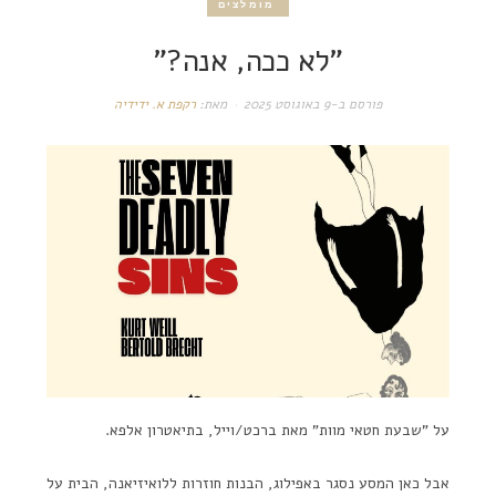
מומלצים
"לא ככה, אנה?"
פורסם ב-
9 באוגוסט 2025
מאת:
רקפת א. ידידיה
על "שבעת חטאי מוות" מאת ברכט/וייל, בתיאטרון אלפא.
אבל כאן המסע נסגר באפילוג, הבנות חוזרות ללואיזיאנה, הבית על