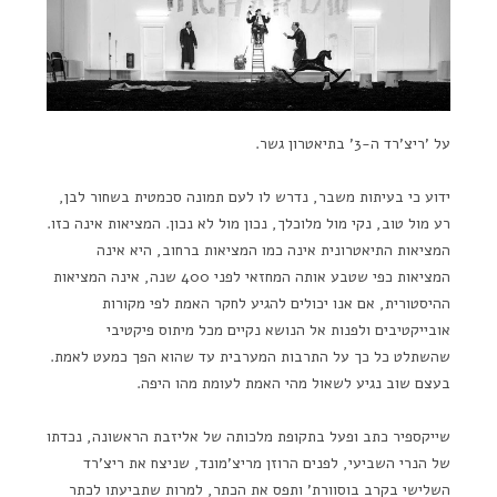
על 'ריצ'רד ה-3' בתיאטרון גשר.
ידוע כי בעיתות משבר, נדרש לו לעם תמונה סכמטית בשחור לבן,
רע מול טוב, נקי מול מלוכלך, נכון מול לא נכון. המציאות אינה כזו.
המציאות התיאטרונית אינה כמו המציאות ברחוב, היא אינה
המציאות כפי שטבע אותה המחזאי לפני 400 שנה, אינה המציאות
ההיסטורית, אם אנו יכולים להגיע לחקר האמת לפי מקורות
אובייקטיבים ולפנות אל הנושא נקיים מכל מיתוס פיקטיבי
שהשתלט כל כך על התרבות המערבית עד שהוא הפך כמעט לאמת.
בעצם שוב נגיע לשאול מהי האמת לעומת מהו היפה.
שייקספיר כתב ופעל בתקופת מלכותה של אליזבת הראשונה, נכדתו
של הנרי השביעי, לפנים הרוזן מריצ'מונד, שניצח את ריצ'רד
השלישי בקרב בוסוורת' ותפס את הכתר, למרות שתביעתו לכתר