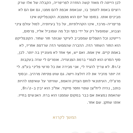
לכן הייתה לו מאוד קשה החזרה לפריפריה, הקבלה של אלו שרק
רוצים באמת לתמוך בו, שבאמת אכפת להם ממנו, גם אם הם לא
מבינים אותו. בסופו של יום הוא מתפכח. הקונפליקט אינו
פריפריה-מרכז, אינו הקהילתיות, על כל בעיותיה, למול עולם ציני
וצבוע, שמופעל רק על ידי כסף וכל מה שמוביל אליו, פרסום,
רייטינג וכל הטפלים שמסביב לעיקר שנותר חור שחור. הקונפליקט
הוא החור השחור הזה. ההכרה שהממשי הזה שרדפת אחריו, לא
באמת קיים. אין אמת. ואם יש, אף אחד לא מעוניין בה יותר. לכן,
סוף הסרט הוא לגמרי ברמת הפנטזיה. אומרים לי שזה בעקבות
81/2. לא צריך להגיד לי, אני מכירה את כל סרטי פליני בע"פ. לי
זה יותר מזכיר את לה דולצה ויטה. גם שוט פתיחה מרהיב. ובסוף
מרצ'לו, העיתונאי לוחם הצדק והאמת, שוויתר על שאיפתו להיות
כותב, נהיה ליח"צן שתוי וחסר מיקוד. אח"כ הוא יבין ב-81/2,
שהאמת נמצאת אם כבר במקום שממנו הוא ברח. האנשים בחייו.
אותו שחקן. שם אחר.
המשך לקרוא