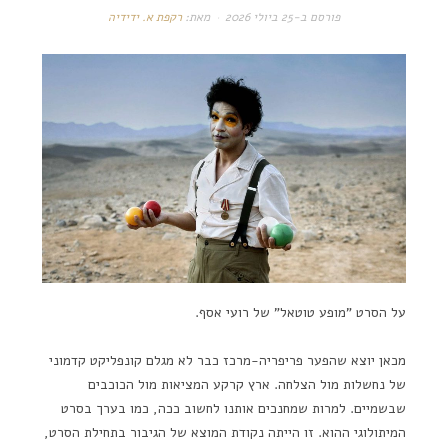
פורסם ב-
25 ביולי 2026
מאת:
רקפת א. ידידיה
על הסרט "מופע טוטאל" של רועי אסף.
מכאן יוצא שהפער פריפריה-מרכז כבר לא מגלם קונפליקט קדמוני
של נחשלות מול הצלחה. ארץ קרקע המציאות מול הכוכבים
שבשמיים. למרות שמחנכים אותנו לחשוב ככה, כמו בערך בסרט
המיתולוגי ההוא. זו הייתה נקודת המוצא של הגיבור בתחילת הסרט,