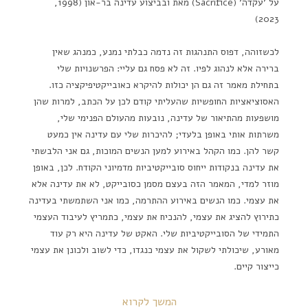
על 'עקדה' (Sacrifice) מאת ובביצוע עדינה בר-און (1998,
2023)
לכשזוהה, דפוס התנהגות זה נדמה כבלתי נמנע, כמנהג שאין
ברירה אלא לנהוג לפיו. זה לא פסח גם עליי: הפרשנויות שלי
בתחילת מאמר זה גם הן יכולות להיקרא כאובייקטיפיקציה כזו.
האסוציאציות החופשיות שהעליתי קודם לכן על הכתב, למרות שהן
מושפעות מהתיאור של עדינה, נובעות מהעולם הפנימי שלי,
משרתות אותי באופן בלעדי; להיכרות שלי עם עדינה אין כמעט
קשר להן. כמו הקהל באירוע למען הנשים המוכות, גם אני הלבשתי
את עדינה בנקודות ייחוס סובייקטיביות מדמיוני הקודח. לכן, באופן
מוזר למדי, המאמר הזה בעצם מסמן כסובייקט, לא את עדינה אלא
את עצמי. כמו הנשים באירוע ההתרמה, כמו אני השתמשתי בעדינה
כתירוץ להציג את עצמי, להנכיח את עצמי, כתמריץ לעיבוד העצמי
התמידי של הסובייקטיביות שלי. האקט של עדינה היא רק עוד
מאורע, שיכולתי לשקול את עצמי כנגדו, כדי לשוב ולכונן את עצמי
כייצור קיים.
המשך לקרוא