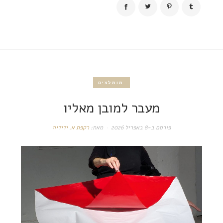
מומלצים
מעבר למובן מאליו
פורסם ב-
8 באפריל 2026
מאת:
רקפת א. ידידיה