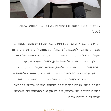
על "בית, כמובן" מאת ובביצוע עדינה בר-און (2002, 2024,
2026).
המחשבה המטרידה הזו על המושג המזדקן, הריק מתוכן לכאורה,
שכבר מזמן הפך לסכמטי, "ציונות", מתפתחת ל-2 תחושות סותרות
שעולות בנו לסירוגין: הראשונה, המיוצגת בחלק הפותח של
בית,
כמובן
, היא התחושה של מוות וחנק, כאילו הזעקה של
עקדה
הפכה אילמת. התחושה המשלימה, מיוצגת בפעולות הסוגרות את
המופע: עדינה נאחזת במגזרת נייר מופשטת-ילדותית, סילואטה של
בית, מתעטפת בה כאילו הייתה שמלה או כמו השמיכה מ
באה
מנוחה ליגע
, מנסה ככל יכולתה להיאחז במשהו שייצור בכל זאת
תחושה מסוימת של שייכות, של ביטחון ושל התכסות (אי-חשיפה),
שבית לרוב מזוהה איתה.
המשך לקרוא