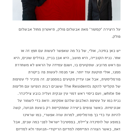
על היצירה 'קסטור' מאת אבשלום פולק, תיאטרון מחול אבשלום
פולק.
יש כאן בחינה, אולי, של כל מה שאפשר לעשות עם חפץ זה או
אחר. נניח הקובייה, היא מושב, היא אבן בניין, בגדלים שונים, היא
גם ראש מרובע. שתקועים בו, ושגם עמידה על הראש לא משחררת
ממנו, אולי תוקעת עוד יותר. אני מנסה לעשות פה ביקורת
פורמליסטית, אבל אנו עדיין תקועים במסמנים. זה מזכיר לי עטיפות
של תקליטי להקת The Residents ששנים רבות הופיעו עם חליפות
white tie, ועם כיסוי ראש דמוי עין ענקית ועליה כובע צילינדר.
נניח כמו על עטיפת האלבום שלהם אסקימו. וזאת כדי לשמור על
אנונימיות. כאשר צופים ביצירה שמתקיימת רק בשעת תנועה, קשה
להיות עד כדי כך פורמליסט, למרות שזה אפשרי, כמו שראינו
במופע של לוסינדה צ'יילס, בפסטיבל ישראל לפני כמה שנים, אבל
זאת, כאשר הצורה התייחסה למדיום הריקודי-תנועתי ולא למדיום