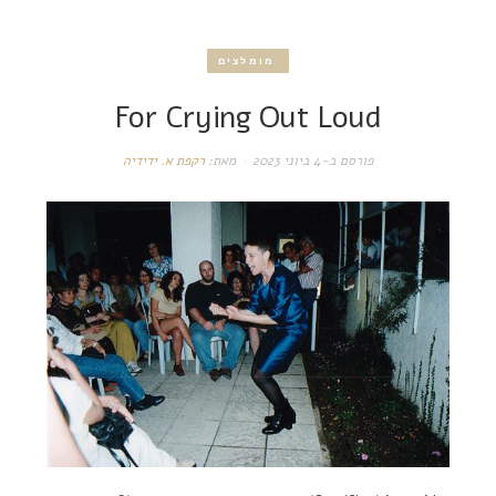
מומלצים
For Crying Out Loud
פורסם ב-
4 ביוני 2023
מאת:
רקפת א. ידידיה