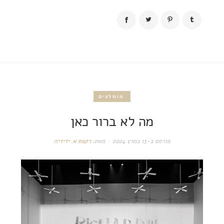
מומלצים
מה לא ברור כאן
פורסם ב-
13 במרץ 2024
מאת:
רקפת א. ידידיה