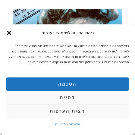
ניהול הסכמה לשימוש בעוגיות
כדי לספק את החוויה הטובה ביותר, אנו משתמשים בטכנולוגיות כמו עוגיות כדי
לאחסן ו/או לגשת למידע במכשיר. הסכמה לשימוש בטכנולוגיות אלו תאפשר לנו
לעבד נתונים כמו התנהגות גולשים או מזהים ייחודיים באתר. אי הסכמה או ויתור על
הסכמה יכולים לפגוע בפעולתן של תכונות או פונקציות מסוימות באתר.
הסכמה
על נישואיה של מריה בראון / ריינר ורנר פסבינדר
דחייה
ברוקמן מזכיר את הבגדים של מריה, כשהוא מאפיין אמצעים
קולנועיים. בתחילת הסרט, הוא טוען, היא לבושה בבגדים
הצגת העדפות
מלוכלכים ואפרוריים ועם התקדמות הסרט בגדיה נהיים יותר ויותר
אלגנטיים. אני שמתי לב, לעומת זאת, שגם בזמן שהיא גרה עם
מדיניות הפרטיות
אמה וסבה בבית שהוא חור על חור מההפצצות, היא עוטה מעיל