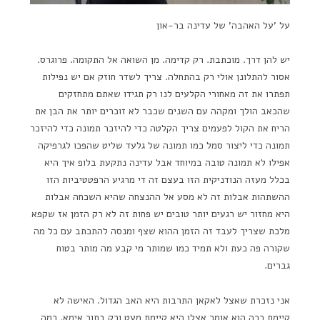
על 'על האהבה' של עדינה בר-און
יש להן דרך. מוכתבת. רק קדימה. מן השואה אל התקומה. פרוגרס.
אסור להתלונן אולי רק בהתחלה. צריך לשדר חוזק אם יש נפילות
תפתרו את זה מאחורי הקלעים לנו רק תגידו שאתם מתחזקים
שהכאב הולך ומקהה עם השנים שכבר לא זוכרים יותר את הבן את
הריח את הקול לפעמים צריך הקלטה כדי להיזכר תמונה כדי להיזכר
תמונה כדי ליצור סמל כמו תמונה של גלעד שליט שהפכו לגרפיקה
אפילו לא תמונה טובה במיוחד אבל עדינה נתקעת בלופ איך היא
בכלל מעזה הנודניקית הזו בעצם זה די מרגיע הרפטטיביות הזו
ההשתהות אבלות זה לא מסע אל ההנצחה שהיא השכחה אבלות
היא מחזור יש רגעים יותר טובים יש פחות זה לא רק הזמן אז שקפא
מלכת שצריך לעבד זה הזמן ההוא שצף ומנסה להתכתב עם כל מה
שקורה פה כעת ולא תמיד כמו שמותר מי קבע מה מותר בטוח
גברים.
אני נזכרת שאצל לאקאן התרבות היא האב הגדול. האישה לא
קיימת ככה הוא אומר אצלו היא קיימת מעט ורק בתור אימא. כמה