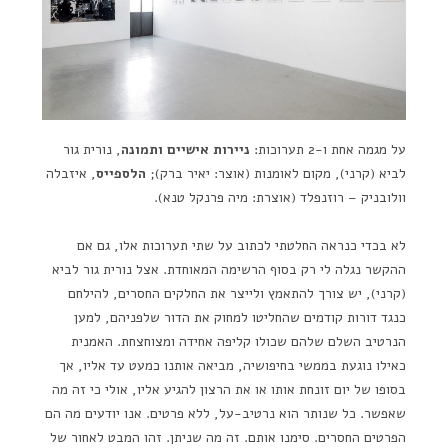
על מגמה אחת ו-2 תערוכות:
ניירות אישיים ותמונה
, נורית גור
לביא (קרני), מקום לאומנות (אוצר: יאיר ברק);
הלספייס
, איזבלה
וולובניק – רוזנפלד (אוצרת: מיה פרנקל טנא).
לא בכדי כנראה החלטתי לכתוב על שתי תערוכות אלו, גם אם
ההקשר נגלה לי רק בסוף הרשימה המאוחדת. אצל נורית גור לביא
(קרני), יש צורך להתאמץ ולייצר את החלקים החסרים, להילחם
כנגד דורות קודמים שהחליטו למחוק את הדור שלפניהם, למען
הנרטיב השלם שלהם שכולו קליפה אחידה ומצוחצחת. האמנית
כאילו נוגעת בממשי בחיפושיה, מביאה אותנו כמעט עד אליו, אך
בסופו של יום זונחת אותו או את הרצון להגיע אליו, אולי כי זה מה
שאפשר. כל שנותר הוא נרטיב-על, ללא פרטים. אנו יודעים מה הם
הפרטים החסרים. סימנו אותם. זה מה שניתן. זהו המבט לאחור של