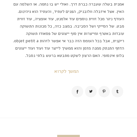
אמנית בשלה שעברה כברת דרך. ואולי יש בו נחמה. או השלמה עם
האין. אצל איזבלה וולובניק, הפנים לעתיד, והעתיד הוא גיהינום.
העודף ניגר מכל זווית נוספים עוד אלמנט, עוד אופציה, עוד זווית
מבט. של הסייקי ושל הסביבה. במצב כזה, כל מכונות התשוקה
עובדות באטרף ומייצרות אין סוף ייצוגים של פסאודו תשוקה
ריקנית, אבל בכל העומס הזה כבר אי אפשר לזהות objet petit a.
הדחף התנתק ממנה מזמן והוא ממשיך לייצר עוד ועוד ועוד ייצוגים
בלופ אינסופי. האם הרצון לשקט מתבטא ברעש בלתי נסבל.
המשך לקרוא