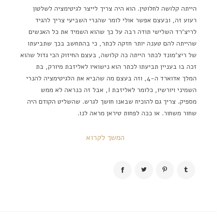
הייתה קלושה לחלוטין. הוא היה צריך לייצר לגיטימציה לשלטון
רעוע זה, ובעצם אפשר אולי לומר שהנרי השביעי צריך להגיד
לריצ'רד השלישי תודה רבה על כך שהוא השמיד את כל האנשים
שהייתה להם טענה יותר חזקה לכתר, כי בהתחשב בכך שתביעתו
של ריצ'מונד לכתר הייתה כה קלושה, בעצם החיזוק הכי גדול שהוא
זכה בו בעניין תביעתו לכתר הוא נישואיו לאליזבת מיורק, בת
המלך אדוארד ה-4, וזה בעצם מה שהביא את הלגיטימציה להנרי
השמיני ויורשיו, כלומר לאליזבת I, אבל זה כנראה לא ממש
מספיק. צריך גם להוכיח שבאנו חושך לגרש. שהשליט הקודם היה
שחור משחור. או ככה לפחות טיראן מראה לנו.
המשך לקרוא