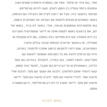
אחר, כמו ציור או פיסול. שאז אנו במסגרת תיאטרון חפצים ושוב
עוסקים ביחסי גומלין בין החפץ לאדם. קשה להיות פורמליסט
תנועתי בהקשר כזה. אבל אני רוצה לציין את העבודה עם הכוסות,
כאשר המופיענים מנסים להתוות את המרחב של מופיענית נוספת,
כמו אלקטרודות שמסמנות תנועה, אולי, כאשר לא ברור, בסופו של
יום, אם ברצונם באמת לתפוס אותה או לייצר קומפוזיציה מעניינת
בה היא תשתלב (גם היא מחזיקה בזוג כוסות), אם היא מופעלת או
מפעילה, או בהמשך שרשרת הכוסות שנעה בגלים שיצרו
המופיענים, שגם ידעה להתנפץ (ניפצו אותה) ולהתפזר במרחב.
והיה גם הניסיון להציג את כל התנועות שאפשר לעשות עם
מקל/מוט, למשל לחתור, כמו בסירה, להתהלך בעזרתו כמו מקל
הליכה, כשמתהלכים על הברכיים כמו מוגבל, למשל (עוד מסמן,
קשה להסיר אותם לחלוטין). להכות את עצמך עם מקל. להכות אולי
מישהו אחר. להזיז מישהו עם מקל. להניע מישהו עם מקל. ליישר
מישהו עם מקל. ליישר משהו זה לא רק פורמליסטי, זו גם מטפורה.
מסמן.
המשך לקרוא