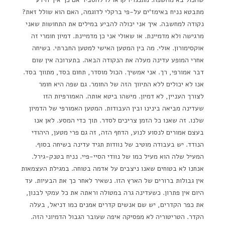
מתבטא נניח באימז'ים על-פי ברקלי לדוגמה, האם הוא שולל זאת?
נקודה למחשבה. איך אני יכולה להביע במילים את התחושות שאני
מרגישה ולא מדמיינת. או שאולי אני כן מדמיינת. דמיון חומרי זה
אוקסימורון. אולי. מה בין המטען האישי למטען החברתי. בשיחה
אחרי המופע עדינה מעלה את הנקודה הבאה. בתערוכה אין שום
דבר אמורפי, רך. אני אמשיך. הכול מוסדר, תחום בסד, מתווך בסד.
אנו לא יכולים ללא התיווך הזה של החומר. גם שפה היא חומר
לצורך העניין, לא דמיון. מישהו ביטא אותה. האמורפיות הזו
שעדינה מביאה בינינו ובין העבודות. המטען האמורפי של הדמיון
שלנו. זה שאנו כל הזמן צריכים לסדר. תוך כדי המסע. לאן אנו
בעצם אמורים לנסוע לנוע, הדחף הזה, זה גם פרי מטען, היהודי
הנודד. יש בעבודה מוטיב של נוודות תגיד עדינה בשיחה בסוף.
המעיל שלה הוא מעיל כמו של נוודי הסיי-פיי. נניח בטנק-גירל.
אנחנו לא בטוחים שאנו ניצבים על אדמה בטוחה. במגילת העצמאות
אין גבולות ברורים של הארץ הזו. נשאיר לאחר כך את הבעיות. עד
היום אין פתרון. כשעדינה גרה במטולה וראתה את כל עמקי לבנון,
את כפר הקדרים, יש שם אנשים קדרים אמנים כמו דניאל, בעלה
הקדר. הטריטוריה לא מפסיקה איפה שעובר הגבול הדמיוני הזה.