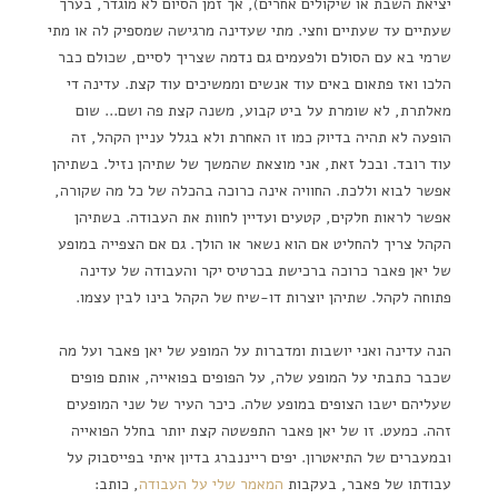
יציאת השבת או שיקולים אחרים), אך זמן הסיום לא מוגדר, בערך
שעתיים עד שעתיים וחצי. מתי שעדינה מרגישה שמספיק לה או מתי
שרמי בא עם הסולם ולפעמים גם נדמה שצריך לסיים, שכולם כבר
הלכו ואז פתאום באים עוד אנשים וממשיכים עוד קצת. עדינה די
מאלתרת, לא שומרת על ביט קבוע, משנה קצת פה ושם… שום
הופעה לא תהיה בדיוק כמו זו האחרת ולא בגלל עניין הקהל, זה
עוד רובד. ובכל זאת, אני מוצאת שהמשך של שתיהן נזיל. בשתיהן
אפשר לבוא וללכת. החוויה אינה כרוכה בהכלה של כל מה שקורה,
אפשר לראות חלקים, קטעים ועדיין לחוות את העבודה. בשתיהן
הקהל צריך להחליט אם הוא נשאר או הולך. גם אם הצפייה במופע
של יאן פאבר כרוכה ברכישת בכרטיס יקר והעבודה של עדינה
פתוחה לקהל. שתיהן יוצרות דו-שיח של הקהל בינו לבין עצמו.
הנה עדינה ואני יושבות ומדברות על המופע של יאן פאבר ועל מה
שכבר כתבתי על המופע שלה, על הפופים בפואייה, אותם פופים
שעליהם ישבו הצופים במופע שלה. כיכר העיר של שני המופעים
זהה. כמעט. זו של יאן פאבר התפשטה קצת יותר בחלל הפואייה
ובמעברים של התיאטרון. יפים רייננברג בדיון איתי בפייסבוק על
עבודתו של פאבר, בעקבות
המאמר שלי על העבודה
, כותב: