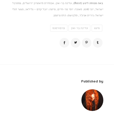
באה מנוחה ליגע (Rest)
, עדינה בר-און, אכסדרת תיאטרון ירושלים, פסטיבל
ישראל, יוני 2016. סאונד: יוסי מר-חיים, מיטה: יובל קדם – גלילאו, מצעי דגלי
ישראל: נירית אניג'ר, תלבושת: הדס גרטמן.
מיצג
עדינה בר-און
פרפורמנס
Published by