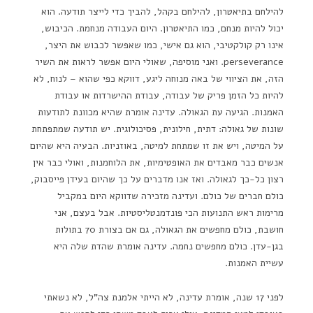
להילחם בתיאטרון, להילחם בקהל, להביך כדי לייצר תודעה. הוא
יכול להיות מנחם, כמו התיאטרון. היום העבודה מנחמת. הכיבוש,
אינו רק קולקטיבי, הוא גם אישי, כמו שאפשר לכבוש את היצר,
perseverance. ואני מוסיפה, שאולי היום אפשר לראות את השיר
הזה, את הציווי של באה מנוחה ליגע, דווקא כפי שהוא – לנוח, לא
להיות כל הזמן פריק של עבודה, עבודת ההישרדות או עבודת
האמנות. הגיעה עת הגאולה. עדינה אומרת שהיא מכוונת לתודעות
שונות של גאולה: דתית, חילונית, פסיכולוגית. יש תודעה שמתפתחת
על המיטה, ויש את זו שמתחת למיטה, באוזניות. הבעיה היא שהיום
אנשים כבר מאבדים את האופטימיות, את הלוחמנות, ואולי כבר אין
רצון כל-כך לגאולה. ואז אנו מדברים על כך שהיום בעידן פייסבוק,
כולם חברים של כולם. ועדינה מזכירה שדווקא היום במקביל
מרימות ראש התנועות הכי פונדמנטליסטיות. אבל בעצם, אני
חושבת, כולם מחפשים את הגאולה, גם אם בצורת 70 בתולות
בגן-עדן. כולם מחפשים נחמה. עדינה אומרת שהדת שלה היא
עשיית האמנות.
לפני 17 שנה, אומרת עדינה, לא הייתי אלמנת צה"ל, לא נשאתי