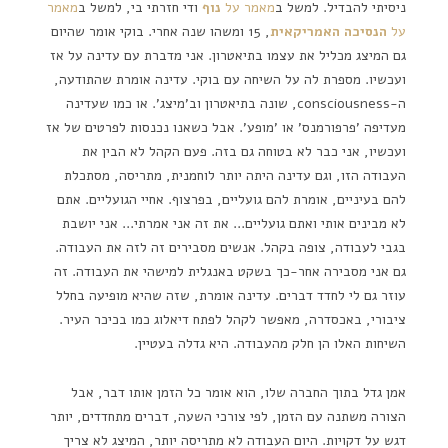
ניסיתי להבדיל. למשל ב
מאמר על
נוף
ודי חזרתי בי, למשל ב
מאמר
על
הנסיכה האמריקאית
, 15 ומשהו שנה אחרי. בוקי אומר שהיום
גם המיצג מכליל את עצמו בתיאטרון. אני מדברת עם עדינה על אז
ועכשיו. מספרת לה על השיחה עם בוקי. עדינה אומרת שהתודעה,
ה-consciousness, שונה בתיאטרון וב'מיצג'. או כמו שעדינה
מעדיפה 'פרפורמנס' או 'מופע'. אבל כשאנו נכנסות לפרטים של אז
ועכשיו, אני כבר לא בטוחה גם בזה. פעם הקהל לא הבין את
העבודה הזו, וגם עדינה היתה יותר לוחמנית, מתריסה, מסתכלת
להם בעיניים, אומרת להם גועליים, בפרצוף. אחיי הגועליים. אתם
לא מבינים אותי ואתם גועליים… את זה אני אמרתי… אני יושבת
בגבי לעבודה, צופה בקהל. אנשים מסבירים זה לזה את העבודה.
גם אני מסבירה אחר-כך בשקט באנגלית למישהי את העבודה. זה
עוזר גם לי לחדד דברים. עדינה אומרת, שזה שהיא מופיעה בחלל
ציבורי, באכסדרה, מאפשר לקהל לפתח דיאלוג כמו בכיכר העיר.
השיחות האלו הן חלק מהעבודה. היא גדלה בעטיין.
אמן גדל בתוך החברה שלו, הוא אומר כל הזמן אותו דבר, אבל
הצורה משתנה עם הזמן, לפי צורכי השעה, דברים מתחדדים, יותר
דגש על דקויות. היום העבודה לא מתריסה יותר, המיצג לא צריך