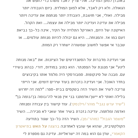
באובדן למען המדינה. אולי צריך לאבד משהו כדי לחפש את
הגאולה. ולא רק לאבד, אלא למען המולדת. כיום העבודה יותר
מכילה. ואולי, אני חושבת, העבודה יותר מנחמת את עדינה ויותר
מכילה את עדינה ועדינה יותר מכילה את עצמה… ואת הקהל.
האיקונה של היום, האורקל התלויה על הקיר, אינה כל-כך נביאת
זעם כמו אז. והמנוחה… היא גם יכולה להיות מנוחת עולמים… או
שכבר אי אפשר לחשוב שמשורה ישחרר רק המוות.
אני ועדינה מדברות על הסטנדרטים של הציונות. את "באה מנוחה
ליגע" אני מנגנת על הפסנתר. הוא כתוב במודוס, דורי. כנהוג בשירי
עם. מבנה של סינקופות. סמבורסקי היה מלמד אותו בקיבוצים
בחדר האוכל. אני ועדינה נזכרות בעוד שירים דומים. אני הייתי
צריכה לשיר את השיר הזה בטקסים בבית-ספר: "למה זה יחרוש
בלילה ואותי לא יישן/אדמתנו בני אין פנאי לה/נומה בן/נומה בן"
("שיר ערש נגבי" מוהר/וילנסקי
). עוד קישור בין עבודה ומנוחה
ואדמה ומלחמה. עדינה נזכרת בשיר אחר שאני לא מכירה… השיר
"משמר הגבול" (מוהר/מן)
. השיר הזה כל-כך שגור בתודעה
הקולקטיבית, שהוא אף שובץ לאחרונה
בהצגה
על האש
בתיאטרון
הקאמרי
, שדן גם הוא במה זה ישראליות. עדינה גם מספרת לי