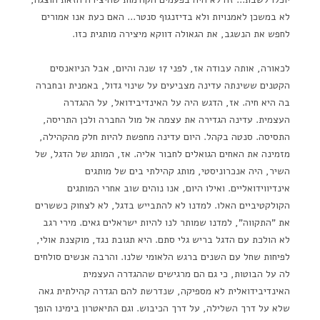
לא במשכן לאמנויות ולא בדיזנגוף סנטר… האם כעת אנו אמורים
לחפש את הנשגב, את הגאולה דווקא מיצירה מותגית כזו.
לכאורה, אותה עבודה אז, לפני 17 שנה והיום, אבל הניואנסים
הקטנים ששינתה עדינה מצביעים על שינוי גדול, באמנית ובחברה
בה היא חיה. אז, הדגש היה על האינדיבידואל, על ההגדרה
העצמית. עדינה הגדירה את עצמה אל מול החברה ולכן התריסה,
התסיסה. סנטה בקהל. היום עדינה מחפשת להיות חלק מהקהילה,
מזמינה את האחים הגואלים לחבור אליה. אז, המותג של הדגל, של
השיר, היה אנכרוניסטי, מותג קהילתי בים של מותגים
אינדיווידואליים. ואילו היום, אנו נוהים שוב אחרי המותגים
הקולקטיביים האלו. למדנו לא להתבייש בדגל, לא לצחוק כששרים
את "התקווה", למדנו שמותר לנו להיות ישראלים גאים. מירי רגב
לא הולכת עם הדגל בריש גלי סתם. היא תגובת נגד, מוקצנת אולי,
לפיחות שחל עם השנים ברגש הלאומי שלנו. והרבה אנשים סולחים
לה על הבוטות, כי גם הם מרגישים שההגדרה העצמית
האינדיבידואלית לא מספיקה, שנדרשת להם הגדרה קהילתית גאה
שלא על דרך השלילה, על דרך הכיבוש. וגם התיאטרון בימינו הופך