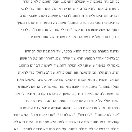
כל הבעיה באמנות – שכולם רוצים… אבל האמנות לא נועדה
להערצה. אתה לא יוצר כדי שיעריצו אותך. אתה יוצר כדי להגיד
דברים חשובים וליצור מודעות לדברים שאתה חשוב שבני-אדם
צריכים כי הסביבה חסרה אותם." איפה זה ואיפה דיוניסוס המטיף
בסוף
הר אולימפוס
המבקש: "תנו לי את כל אהבתכם"… לגבי
דידי, בסופו של יום שניהם צדדים שונים של אותו מטבע.
עדינה מספרת במונולוג ההוא בספר, על התגובה של הנהלת
"בצלאל" אחרי המופע הראשון שלה שם: "אחרי המופע הראשון
נאמר לי במפורש שאני לא יכולה להמשיך לעשות דברים מהסוג
הזה. ההנהלה גם הזמינה את הפסיכולוג של 'בצלאל' כדי לראות
אם אני שפויה, והוא אכן ציין שאני פורטת על נימים רגישים מאוד
אצל הצופה." כעת, אחרי שכתבתי את המאמר על
הר אולימפוס
אני שמה לב שהתיאור הזה, בהמשך לציטוט הקודם, מזכיר לי את
השיר שלי על קסנדרה שכללתי במאמר ההוא. רוצים שנהיה
נחמדות, אבל אנו לא יכולות. ב
באה מנוחה ליגע
עדינה אומרת
"אני לא אוותר", "לכבוש", "לא לוותר". "אני לא יכולה". המשפטים
קטועים, כמו מתוך שינה ולא ברור למה היא מתכוונת, האם היא לא
יכולה לכבוש או לא יכולה לוותר. על מה היא לא יכולה לוותר… לא