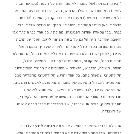
"יצירתו הגדולה [של פאבר] לא מתרחשת על הבמה (כמו שהיטבת
לתאר) היא מתרחשת באולם הרוחש, הנע, הנרדם, הכועס והמריע.
כל מה שראינו במופע (כמעט) ראינו כבר קודם, ואמרנו 'הו כמה
חדשני'. כאן חווינו תיאטרון. מתוכינו. מתוך 'הטרגדיה שלנו'. בלי
כפיה, בלי פסאודו אחדות הפנינגית. מתוכינו. כל אחד כפי תוכו." אני
חושבת שהדבר הזה חל גם על
באה מנוחה ליגע
, ואולי על הרבה
עבודות אחרות בסדר גודל קטן יותר, למרות שעדיין, במקרה של
עדינה, לתוכן יש בהחלט השפעה. גם אם לא רואים הכול, גם אם לא
מבינים הכול, האיקונות, הסמלים שבעבודה – המיטה, הדגל,
השיר, השינה, הכיבוש, הגאולה – מחצינים את הרובד הפסיכולוגי
הקולקטיבי שקשור בהם, כל אחד והרגש הקולקטיבי מהמלייה ממנו
הוא מגיע. להבדיל מהמופע של פאבר שהוא מופע לאנשים חושבים,
המופע של עדינה, לנו הישראלים בעיקר, הוא מופע לאנשים
מרגישים. ורק אחרי ההתחברות הראשונית מהמישור הקולקטיבי,
מתחיל פירוק, רגשי או שכלתני, של המרכיבים לכדי הבנה אישית
של העבודה.
אבל לא בכדי השוואתי בתחילה את
באה מנוחה ליגע
לעבודות
פלסטיות. שכן המסע של עדינה לא התחיל בלימודי תיאטרון, אלא