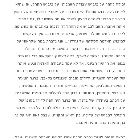
יכולה לוותר על כיבוש עבודת האמנות, על כיבוש הקהל, או שהיא
לא יכולה לכבוש אותם? האם מדובר על ייסוריו הסיזיפיים של האמן
הנע בין הרצון לאהבה לרצון להגיד את מה שחשוב לו, גם במחיר
אותה אהבה. האם לכבוש את הקהל זה לזכות באהבתו או בתשומת
ליבו, בכל תשומת לב: שנאה, אדישות, מבוכה… איך זה קשור
לכיבוש האדמה הסיזיפי של גורדון… אני נזכרת במה שקראתי על
ברנר. ברנר הכיר את גורדון כשחי במושב עין גנים (היום חלק
מפתח-תקווה). כשעלה לארץ, רצה לעסוק בחקלאות כדי להגשים
בגופו את הרעיון הציוני, אך לא עמד בעבודת האדמה ונטש אותה
במהרה, דבר שתיסכל אותו מאוד. ברנר וגורדון – שני עמודי התווך
של העלייה השנייה, ידידים טובים ומנוגדים כל-כך: ברנר הצעיר
הפסימי המתלבט, המתייסר, המייאש וגורדון המבוגר, האופטימי,
השורשי, המאמין, המנחם. גורדון החל להעלות את הגיגיו החשובים
על הכתב בעידודו של ברנר, אך ברנר היה הפה לדורו בסופו של
יום. בין שני הקטבים האלו, נעים אי היכולת לוותר על הכיבוש ואי
היכולת לכבוש של עדינה. בין ייאוש ותקווה. שבכל זאת ואף על פי
כן, תהיה הבנה, תהיה אהבה.
"באה מנוחה ליגע" נכתב הרבה אחרי תקופת העלייה השנייה, אבל