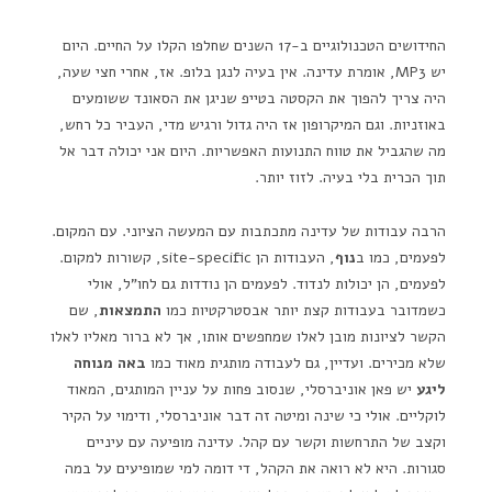
החידושים הטכנולוגיים ב-17 השנים שחלפו הקלו על החיים. היום
יש MP3, אומרת עדינה. אין בעיה לנגן בלופ. אז, אחרי חצי שעה,
היה צריך להפוך את הקסטה בטייפ שניגן את הסאונד ששומעים
באוזניות. וגם המיקרופון אז היה גדול ורגיש מדי, העביר כל רחש,
מה שהגביל את טווח התנועות האפשריות. היום אני יכולה דבר אל
תוך הכרית בלי בעיה. לזוז יותר.
הרבה עבודות של עדינה מתכתבות עם המעשה הציוני. עם המקום.
לפעמים, כמו ב
נוף
, העבודות הן site-specific, קשורות למקום.
לפעמים, הן יכולות לנדוד. לפעמים הן נודדות גם לחו"ל, אולי
כשמדובר בעבודות קצת יותר אבסטרקטיות כמו
התמצאות
, שם
הקשר לציונות מובן לאלו שמחפשים אותו, אך לא ברור מאליו לאלו
שלא מכירים. ועדיין, גם לעבודה מותגית מאוד כמו
באה מנוחה
ליגע
יש פאן אוניברסלי, שנסוב פחות על עניין המותגים, המאוד
לוקליים. אולי כי שינה ומיטה זה דבר אוניברסלי, ודימוי על הקיר
וקצב של התרחשות וקשר עם קהל. עדינה מופיעה עם עיניים
סגורות. היא לא רואה את הקהל, די דומה למי שמופיעים על במה