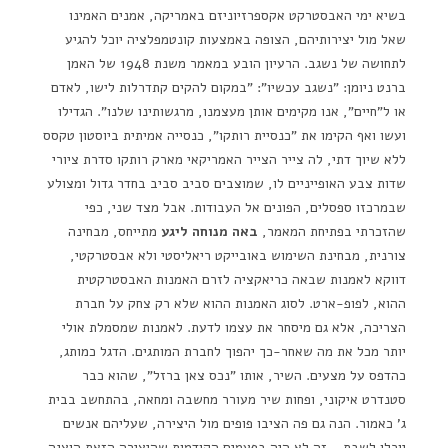
בשיא ימי האבסטרקט אקספרזיוניזם באמריקה, אמנים האמינו
שאל מול יצירותיהם, הצופה באמצעות קונטמפלציה יוכל להגיע
לתחושה של נשגב. הרעיון הובע במאמר משנת 1948 של האמן
ברנט ניומן: "נשגב עכשיו": "במקום להקים קתדרלות לישו, לאדם
או ל"חיים", אנו מקימים אותן מעצמנו, מרגשותינו שלנו". הגדילו
ועשו ואף הקימו את "כנסיית רותקו", כנסייה אמיתית ביוסטון טקסס
ללא שיוך דתי, לה צייר הצייר האמריקאי מארק רותקו סדרת ציורי
שדות צבע האופייניים לו, שמוצבים סביב סביב בחדר גדול ומצולע
שבמרכזו ספסלים, הפונים אל העבודות. אבל מצד שני, כפי
שהזכרתי בפתיחת המאמר,
באה מנוחה ליגע
מתייחס, מבחינה
צורנית, מבחינת השימוש באובייקט ריאליסטי ולא אבסטרקטי,
דווקא לאמנות שבאה כריאקציה לזרם האמנות האבסטרקטית
ההוא, לפופ-ארט. לסוג האמנות ההוא שלא רק צחק על חברת
הצריכה, אלא גם מיסחר את עצמו לדעת. לאמנות שמסמלת אולי
יותר מכל את מה שאחר-כך יהפוך לחברת המותגים. הדגל כמותג,
כהדפס על מצעים. השיר, אותו "נכס צאן ברזל", שהוא כבר
סטנדרט איקוני, ופחות שיר מעורר מחשבה ומחאה, בהתחשב בבית
ג' כאמור. הנה גם פה הציבו פופים מול היצירה, שעליהם אנשים
יוכלו לשבת… זה לא היה בפעמים הקודמות שהיצירה הזאת הוצגה,