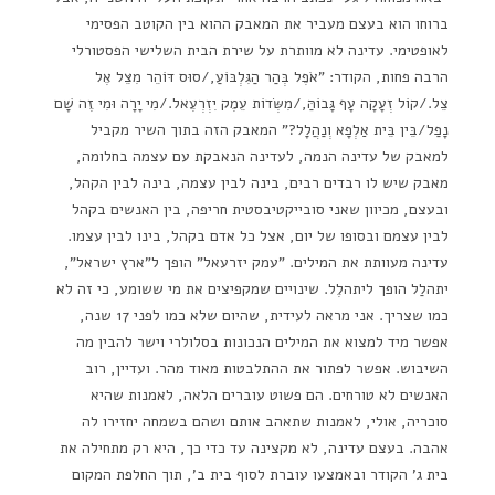
ברוחו הוא בעצם מעביר את המאבק ההוא בין הקוטב הפסימי
לאופטימי. עדינה לא מוותרת על שירת הבית השלישי הפסטורלי
הרבה פחות, הקודר: "אֹפֶל בְּהַר הַגִּלְבּוֹעַ,/סוּס דּוֹהֵר מִצֵּל אֶל
צֵל./קוֹל זְעָקָה עָף גָּבוֹהַּ,/מִשְּׂדוֹת עֵמֶק יִזְרְעֶאל./מִי יָרָה וּמִי זֶה שָׁם
נָפַל/בֵּין בֵּית אַלְפָא וְנַהֲלָל?" המאבק הזה בתוך השיר מקביל
למאבק של עדינה הנמה, לעדינה הנאבקת עם עצמה בחלומה,
מאבק שיש לו רבדים רבים, בינה לבין עצמה, בינה לבין הקהל,
ובעצם, מכיוון שאני סובייקטיבסטית חריפה, בין האנשים בקהל
לבין עצמם ובסופו של יום, אצל כל אדם בקהל, בינו לבין עצמו.
עדינה מעוותת את המילים. "עמק יזרעאל" הופך ל"ארץ ישראל",
יתהלַל הופך ליתהלֶל. שינויים שמקפיצים את מי ששומע, כי זה לא
כמו שצריך. אני מראה לעידית, שהיום שלא כמו לפני 17 שנה,
אפשר מיד למצוא את המילים הנכונות בסלולרי וישר להבין מה
השיבוש. אפשר לפתור את ההתלבטות מאוד מהר. ועדיין, רוב
האנשים לא טורחים. הם פשוט עוברים הלאה, לאמנות שהיא
סוכריה, אולי, לאמנות שתאהב אותם ושהם בשמחה יחזירו לה
אהבה. בעצם עדינה, לא מקצינה עד כדי כך, היא רק מתחילה את
בית ג' הקודר ובאמצעו עוברת לסוף בית ב', תוך החלפת המקום