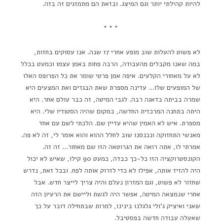
להיות קהילתי יותר וגם המיצג. ובזאת הם מתמזגים זה בזה.
* * *
לא פשוט להעלות שוב מופע אחרי 17 שנה. אנו עסוקים בחזות,
במה שאנו מקבלים מהעבודה, הרבה פחות באמן עצמו וכמעט בכלל
לא על מאחורי הקלעים. איפה אמן פרטי שומר את כל הפרופס האלו
של המופעים שלו… עדינה מספרת שאת הבגדים ואת המצעים היא
שמרה בביתה בדאגה רבה. לגבי המיטה, זה כבר עולם אחר. היא
היתה בתחנה המרכזית החדשה, במקום שהיה הסטודיו שלי. היא
מספרת. איש לא האמין שהיא עדיין שם. הלכתי לשם עם אחד
מאנשי התחזוקה ונכנסנו שוב לחלל ההוא והוא אומר לי, זה לא פה.
אמרתי לו, אתה רואה את הגרוטאה הזו שם מאחור… זה זה.
הקונסטרוקציה הזו כל-כך כבדה, כמעט 90 קילו, שאיש לא יכול
היה להזיז אותה, אפילו לא כדי לזרוק אותה לפח. ובכל זאת, נדרש
שחזור לא פשוט, וגם המזרון נעלם והיה צריך לייצר חדש. אבל
אחרי שנמצאה המיטה, אפשר היה לגשת וליישם את הרעיון הזה
שאני ואיציק ג'ולי גלגלנו בינינו, למרות שבתחילה דובר על כך
שאעלה עבודה חדשה בפסטיבל.