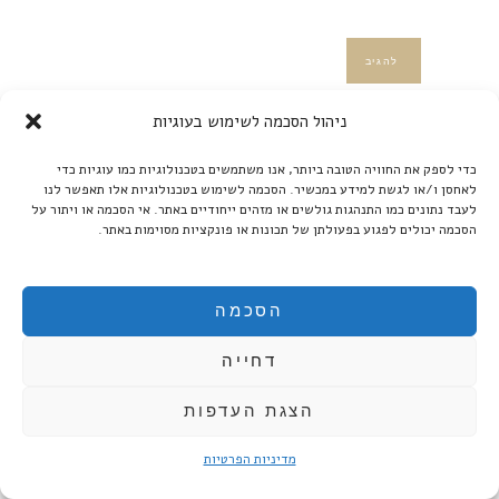
ניהול הסכמה לשימוש בעוגיות
כדי לספק את החוויה הטובה ביותר, אנו משתמשים בטכנולוגיות כמו עוגיות כדי
לאחסן ו/או לגשת למידע במכשיר. הסכמה לשימוש בטכנולוגיות אלו תאפשר לנו
לעבד נתונים כמו התנהגות גולשים או מזהים ייחודיים באתר. אי הסכמה או ויתור על
הסכמה יכולים לפגוע בפעולתן של תכונות או פונקציות מסוימות באתר.
קטגוריות
קטגוריות
הסכמה
דחייה
ענן תגיות
אוולין הגואל
אלה וסילביצקי
אנסמבל פספורט
בקט
הצגת העדפות
ברכט
דניאל אורן
האופרה הישראלית
הדר גלרון
מדיניות הפרטיות
הצגת זום
ואגנר
ורדי
חנוך לוין
יאיר שרמן