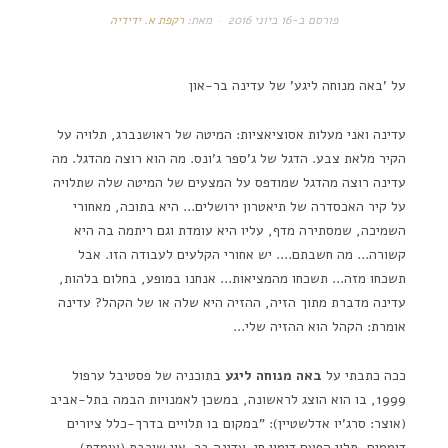
פורסם ב-
16 ביוני 2016
מאת:
רקפת א. ידידיה
על 'באה מנוחה ליגע' של עדינה בר-און
עדינה ואני מעלות אסוציאציות: המיטה של ראושנברג, תלויה על
הקיר מלאת צבע. הדגל של ג'ספר ג'ונס. מה הוא רוצה מהדגל. מה
עדינה רוצה מהדגל שמודפס על המצעים של המיטה שלה שתלויה
על קיר האכסדרה של תיאטרון ירושלים… היא בתוכה, מאחורי
השמיכה, שמסתירה מדף, עליו היא עומדת וגם ריתמה בה היא
קשורה… מה חשבתם…. יש אחורי הקלעים לעבודה הזו. אבל
תשכחו מזה… תשכחו מהמציאות… אנחנו במופע, בחלום בלהות,
עדינה מדברת מתוך הזיה, ההזיה היא שלה או של הקהל? עדינה
אומרת: הקהל הוא ההזיה שלי…
ככה כתבתי על
באה מנוחה ליגע
בתוכניה של פסטיבל ערפול
1999, בו הוא הוצג לראשונה, במשכן לאמנויות הבמה בתל-אביב
(אוצר: סרג'יו אדלשטיין): "במקום בו תלויים בדרך-כלל ציורים
דוממים, תלוי הפעם דימוי חי. עדינה בר-און שוכבת (עומדת)