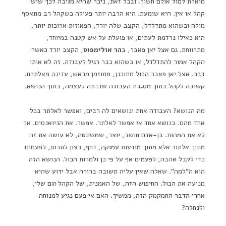
מוארת למול אולם חשוך. ובכל זאת, ניכר שהיא מגיבה לכך שיש
קהל או אין. היא שומעת. היא הרבה יותר פעילה כשקהל רב מתאסף
מולה וכשהוא מתדלדל, הקצב שלה יורד, הפאוזות ארוכות יותר,
היא כאילו נרדמת לעתים, או פועלת על אש קטנה במיוחד,
מתרווחת. גם אצל יאן פאבר, ב
הר אולימפוס
, הקצב יורד כאשר
הקהל אמור להתדלדל, או כשהוא כבר רגיל לעבודה. זה לא אותו
דבר. אצל יאן פאבר הכול מתוכנן, מתוזמן מראש, עדינה מאלתרת.
קשובה לקהל בתוך מסגרת העבודה שבנתה לעצמה, בתוך הנושא.
מה הנושא? העבודה אחת ונושאים לה רבים, ואפשר לאלתר בכל
אחד מהם. בנושא אחד אי אפשר לאלתר. אפשר. את הניואנסים. אך
לא את המהות. בן-אדם חושב, יוצר, שמשתטה, לא עושה את זה
מתוך אלתור אלא מתוך מודעות עמוקה, דחף, רצון לתרום, לפעמים
כדי לקבל אהבה, לפעמים אף על פי כן ולמרות הכול. הנושא הזה
הוא ה"למה". שאלה שאין עליה תשובה ברורה אבל ידוע שהיא
מניעה את הכול. החיפוש הזה, של האמנית, של הקהל וגם שלי,
אחרי הדבר החמקמק הזה, ממשיך. האם אי פעם נגיע למנוחה
ולנחלה?