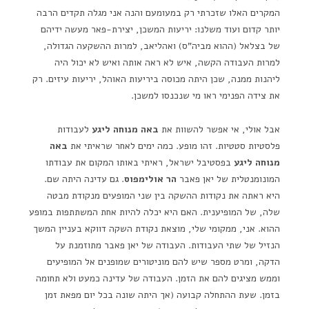
המקרים האלו שזכרתי רק במעומעם והנה אני מגלה תקדים הרבה
יותר קדום ועוד משלנו: יריעות המשכן, יצירת-פאר מעשה ידיהם
של בצלאל (ההוא מביה"ס) ואהליאב, למרות ההשקעה הגדולה,
למרות העבודה הקשה, איש לא ראה אותה ואיש לא יכול היה
ליהנות ממנה, שכן היתה מכוסה ביריעות האוהל, יריעות עיזים. רק
את צידה הפנימי ראו מי שנכנסו למשכן.
אבל אולי, אי אפשר להשוות את
באה מנוחה ליגע
לעבודות
פלסטיות סטטיות. זהו מופע. כמה ימים לאחר שראיתי את
באה
מנוחה ליגע
בפסטיבל ישראל, ראיתי באותו המקום את עבודתו
המונומנטלית של יאן פאבר
הר אולימפוס
. גם עדינה היתה שם.
היא ראתה את נקודות ההשקה בין שני המופעים מנקודת מבטה
שלה, של המופיענית. האם היא יכלה להיות אחת המשתתפות במופע
ההוא. אני, ממקומי שלי, מוצאת נקודת השקה דווקא בעניין המשך
הנזיל של שתי העבודות. העבודה של יאן פאבר מתוזמנת על
הדקה, ומרט מספר שיש להם מוניטורים שמופנים אל המופיעים
וממש מציגים להם את הזמן. העבודה של עדינה כמעט ולא תחומה
בזמן. שעת ההתחלה קבועה (אך היתה שונה בכל יום מפאת זמן