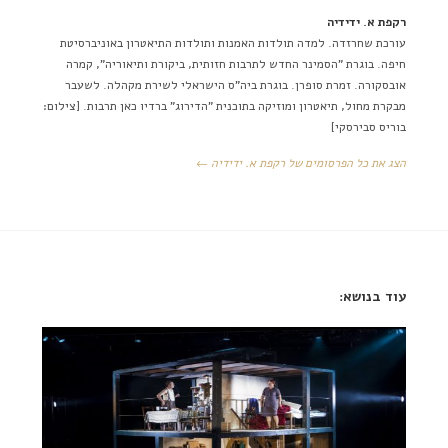
רקפת א. ידידיה
עורכת שחרזדה. למדה תולדות האמנות ותולדות התיאטרון באוניברסיטת
חיפה. בוגרת "הסמינר החדש לתרבות חזותית, ביקורת ותיאוריה", קמרה
אובסקורה. זמרת סופרן. בוגרת ביה"ס הישראלי לשירת מקהלה. לשעבר
מבקרת מחול, תיאטרון ומוזיקה בתוכנית "הדירוג" ברדיו כאן תרבות. [צילום:
בוריס סבירסקי]
הצג את כל הפרסומים של רקפת א. ידידיה ←
עוד בנושא: