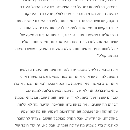
במיטה, התלויה אנכית על קיר הפואייה, פונה אל הקהל העובר
להצגה בבמה הגדולה והופכת אותו לחלק מהעבודה. העתקת
המקום, שנחשב למרחב הפרטי ביותר, למרחב הציבורי משנה את
יחסי התקשורת ומאפשרת לאמנית לבקר את ערכיה של החברה
הישראלית באמצעות אופן-הדיבור, תנועות הגוף והמימיקה של
שפת-המיטה. למרגלות המיטה יהיו אוזניות, ומי שיתחבר אליהן
יוכל לחוות חוויה פרטית יותר. שלא בשעות ההצגה, תשמש המיטה
כמיצב קולי."
את המובאה דלעיל כתבתי עוד לפני שראיתי את העבודה ולמען
האמת, למרות שראיתי אותה אז כמה פעמים וגם בהמשך ראיתי
אותה שוב כאשר היא הועלתה בדיזנגוף סנטר (באותה שנה, אוצר:
בוקי גרינברג), אני לא זוכרת ממנה כמעט כלום, למעט שברי
שברים שצצו ועלו כעת, לאחר שראיתי אותה שוב, ונזכרתי שכמה
דברים היו שונים… אך בזאת נדון אחר-כך. עדינה עוד לא עלתה
על המיטה ואני מנצלת את ההזדמנות לשמוע את מה שמושמע
באוזניות. אני יודעת, אבל הקהל מבולבל וחושב שצריך להתחבר
לאוזניות כדי לשמוע מה עדינה אומרת, אבל לא, זה עוד רובד של