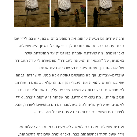
והנה עידית גם מגיעה לראות את המופע ביום שבת, יושבת לידי עם
הבת ועם החבר. מה את כותבת לך בפנקס כל-הזמן היא שואלת.
ואני אומרת: מה שעדינה אומרת באוזניות על הטוטליות שלה
כאמנית, על "המסירות המלאה לעבודה" מתקשרת לי לדת העבודה
של א.ד. גורדון, אתוס ציוני ידוע שנזנח. כעת אנחנו
עובדים-עבדים, אך לא מחפשים גאולה אלא כסף, הישרדות. ובטח
שאיננו רוצים להחיות את העברי הקדום, החקלאי. בעצם הישרדות
לא מחפשים, הישרדות זה משהו שנכפה עליך. האם מלאכת חיינו
תניב פירות… מה נשאיר אחרינו. מה שנותר זו עייפות גוברת. אולי
לאמנים יש עדיין פריווילגיה בעולמנו, גם הם מחפשים לשרוד, אבל
לפחות הם משאירים פירות. כי בעצם בשביל מה חיים…
ועידית שואלת, מה גורם לאישה לא צעירה כמו עדינה לעלות על
מדף שעל הקיר ולהשתטות ככה. ואני אומרת שיכולתי להשתטות,