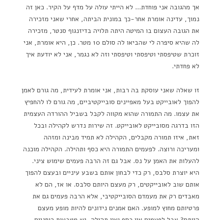
אך מהגובה אני פוחדת… לא הייתי עולה על מדף על הקיר. כאן זה
נמוך, עדינה אומרת אחר-כך במונית הביתה, אחרי שאני מזכירה
את הגובה העצום בו המיטה היתה תלויה בדיזנגוף סנטר, מזכירה
לה שהיא סיפרה לי שהביאו לה סולם 10 מטר. כן, היא אומרת, אני
זוכרת שטיפסתי וטיפסתי וטיפסתי וזה לא נגמר, אני לא יודעת איך
לא פחדתי.
זו שאלה שאני עוסקת בה רבות, אני אומרת לעידית, מה גורם לאמן
להפוך לאובייקט בעל מאפיינים סובייקטיביים, מה גורם לו להחפיץ
את עצמו. מה התמורה שהוא מקווה לקבל בשביל ההורדה העצמית
הזו בדרגה מסובייקט לאובייקט. זה שירות נדרש לקהילה ובכל
זאת, איזו תמורה מקבלים, הקהילה לא תמיד מבינה ומזהה
ומעריכה ורוצה. לפעמים התמורה היא כסף ותהילה. הקהילה מוכנה
להעלות את האמן על נס. אבל גם זה הרבה פעמים שימוש ציני.
היא יוצרת סלבס, רק כדי לבחון אותם בשבע עיניים ובעצם להפוך
אותם שוב לאובייקטים, רק מעצם היותם סלבס. או אז, הם לא
מאבדים רק את מעמדם הסובייקטיבי, אלא הרבה פעמים גם את
פרטיותם מחוץ למופע. האם אמנים נידונים להיות מופע מעצם
היותם? אבל לפעמים אין כסף ואין תהילה, יש מטבעות רוחניים