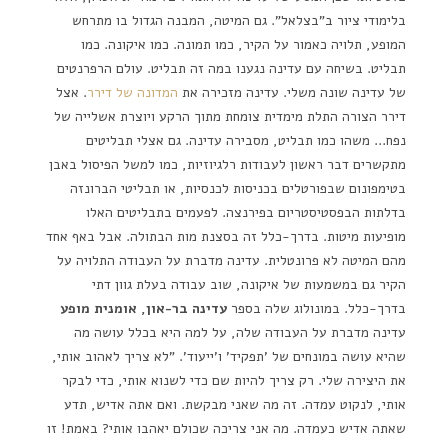
בלימודי ציור ב"בצלאל". גם המיטה, המבנה הגדול בו מתרחש
המופע, תלויה כאמור על הקיר, כמו תמונה. כמו איקונה. כמו
תבליט. בשיחה עם עדינה נגענו במה זה תבליט. עולם הרפרנטים
של עדינה שונה משלי. עדינה מזכירה את
המדונה של דירר
. אצל
דירר הצורה התלת מימדית צומחת מתוך הרקע ויוצרת אשלייה של
נפח… משהו כמו תבליט, מסבירה עדינה. גם אצלי תבליטים
מתקשרים דבר ראשון לעבודות רלגיוזיות, כמו למשל הפיסול באבן
בטימפונום שבפורטלים בכניסות לכנסיות, או תבליטי הברונזה
בדלתות הבפסטיסטריום בפירנצה. לפעמים בתבליטים האלו
מופיעות מיטות. בדרך-כלל זה בסצנת מות הבתולה. אבל באף אחד
מהם המיטה לא פרונטלית. עדינה מדברת על העבודה התלויה על
הקיר גם במשמעות של איקונה, שוב עבודה בעלת גוון דתי
בדרך-כלל. במונולוג שלה בספר
עדינה בר-און, אומנית מופע
עדינה מדברת על העבודה שלה, על למה היא בכלל עושה מה
שהיא עושה במונחים של 'תפקיד' ו'ייעוד'. "לא צריך לאהוב אותי,
את היצירה שלי. רק צריך להיות שם כדי לשנוא אותי, כדי לבקר
אותי, לנקוט עמדה. זה מה שאני מבקשת. ואם אתה אדיש, תדע
שאתה אדיש כעמדה. מה אני צריכה שכולם יאהבו אותי? באמת! זו