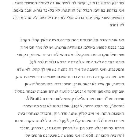
שהחלק הראשון נמוך, וקשה לה לשיר את זה לעומת המשפט השני.
אני בודקת בתווים. הבדל של קווינטה. לא כל-כך נורא, אבל באמת
המשפט השני קצת יותר גבוה. אולי לא ביג דיל בשבילי. אבל עדינה
לא זמרת.
ואז אני חושבת על הרגעים בהם עדינה מציגה לאין קהל. הקהל
כבר נכנס למופע באולם. גם עידית פרשה, יש לה מחר יום ארוך
שמתחיל מוקדם. ועד שהקהל ייצא מהאולם בסיום המופע, רק אני
צופה בעדינה לצד אמא של עדינה בכסא גלגלים (בת 98)
והמטפלת. ואני חושבת על איך זה להציג כשאין לך קהל. לא שלא
עשו את זה קודם. היו כבר עבודות אמנות שנוצרו כדי שיידעו שהן
קיימות, אך איש לא יראה אותן. משהו כזה. כמו מרסל דושאן
שביקש מהאספן וולטר ארנסברג לעטוף יצירת אמנות שבחר בסליל
חוטים ואח"כ תחם את הסליל בין שתי לוחות מתכת (À Bruit
Secret, עם רעש נסתר, 1916). אפילו הוא לא ידע מה יצירת
האמנות היתה. או איב קליין שיצר חדר ריק, והכריז שציוריו כעת
אינם נראים (גלריה איריס קלרט, 1958). או סול לוויט שקבר תיבת
מתכת עם תוכן לא ידוע בגן של מרטין ומיה ויזר, בברחק, הולנד
(הקוביה הקבורה, 1968). אני מחפשת באינטרנט פרטים על