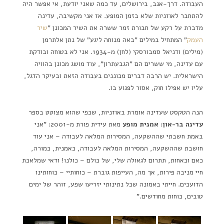
העבודה. דרך-אגב, בירושלים, עד כמה שאני יודעת, אי אפשר היה
להתחבר לאוזניות שלא בזמן המופע. אז אני מקשיבה, עדינה
מדברת על רקע של חבורת זמר ששרה את השיר המכונן "
שיר
העמק
" המתחיל במילים "באה מנוחה ליגע" של נתן אלתרמן
(מילים) ודניאל סמבורסקי (לחן) מ-1934. אני לא בטוחה ובודקת
עם עדינה, מי ששרים הם "הגבעתרון", עוד מושג מכונן בהוויה
הישראלית. יש הרבה דברים מכוננים בעבודה הזאת ובעיקר הדגל,
עליו יש אפילו חוק, אסור לפגוע בו.
הנה הטקסט שעדינה אומרת באוזניות, שכפי שהוא מצוטט בספר
עדינה בר-און: אמנית מופע
מאת עידית פורת מ-2001: "אני
באמת חשבתי שההשקעה, המסירות המלאה לעבודה – אני עוד
חושבת שההשקעה, המסירות המלאה לעבודה, כאמנית, כמורה,
כאם וכאחות, תתרום לגאולה שלי, של כולם – כולנו! ודאי שמלאכת
חיי מניבה פירות, אך מה, העייפות גוברת – כוחותיי – כוחותינו
הדועכים. חייתי באמונה שכל נתינותי יזריעו שפע, זוהר של ימים
טובים, כוחות מחודשים."