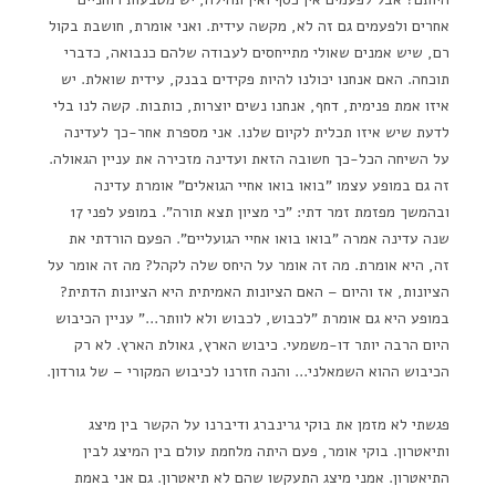
אחרים ולפעמים גם זה לא, מקשה עידית. ואני אומרת, חושבת בקול
רם, שיש אמנים שאולי מתייחסים לעבודה שלהם כנבואה, כדברי
תוכחה. האם אנחנו יכולנו להיות פקידים בבנק, עידית שואלת. יש
איזו אמת פנימית, דחף, אנחנו נשים יוצרות, כותבות. קשה לנו בלי
לדעת שיש איזו תכלית לקיום שלנו. אני מספרת אחר-כך לעדינה
על השיחה הכל-כך חשובה הזאת ועדינה מזכירה את עניין הגאולה.
זה גם במופע עצמו "בואו בואו אחיי הגואלים" אומרת עדינה
ובהמשך מפזמת זמר דתי: "כי מציון תצא תורה". במופע לפני 17
שנה עדינה אמרה "בואו בואו אחיי הגועליים". הפעם הורדתי את
זה, היא אומרת. מה זה אומר על היחס שלה לקהל? מה זה אומר על
הציונות, אז והיום – האם הציונות האמיתית היא הציונות הדתית?
במופע היא גם אומרת "לכבוש, לכבוש ולא לוותר…" עניין הכיבוש
היום הרבה יותר דו-משמעי. כיבוש הארץ, גאולת הארץ. לא רק
הכיבוש ההוא השמאלני… והנה חזרנו לכיבוש המקורי – של גורדון.
פגשתי לא מזמן את בוקי גרינברג ודיברנו על הקשר בין מיצג
ותיאטרון. בוקי אומר, פעם היתה מלחמת עולם בין המיצג לבין
התיאטרון. אמני מיצג התעקשו שהם לא תיאטרון. גם אני באמת