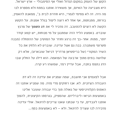
הקטן של העמק במקום הגדול ואולי אף הסימבולי – ארץ ישראל.
היא מצביעה על האיום, אך משאירה אותנו במתח ולא מספרת לנו
מה היה. זה לא פסימי לגמרי, היא חוזרת לבית ב', ממאנת להאמין,
בורחת, מתנחמת, אף אחד לא רוצה ליפול בגלל אמנות. על הקטע
הקשה לא רוצים להתעכב. זה מזכיר לי את
דג השמך
של פרנץ
שוברט. באמצע הליד הזה שמתנגן על מי מנוחות, יש קטע קודר
יותר, מתוח. אחר-כך זה נרגע וחוזר על המוטיב של ההתחלה (מבנה
סטרופי משתנה). ככה גם אצל עדינה. שוברט לא הלחין את כל
השיר המקורי (של כריסטיאן פרדריך דניאל שובארט), אלא רק
שלושה בתים מתוך ארבעה של הפואמה. הוא דילג על החלק שבו
הדג נתפס בחכה, אבל עדיין רמז, שמשהו רע קרה.
אבל לפעמים אני חושבת, שמה שמניע את עדינה זה לא דת
העבודה הציונית. לא. אנו רחוקים מדי מזה. מה שמניע אותנו זה
האתוס הקלוויניסטי של גאולה תוך כדי עבודה שעובר אלינו
באמצעות הניאו-ליברליזם. שהספיק, בגרסתו הקיצונית, להפוך
אותנו לעבדים, עד כי שכחנו שאנו צריכים להיגאל. אולי עדינה
מזכירה לנו שצריך להיגאל. ולא – לא באמצעות כסף…