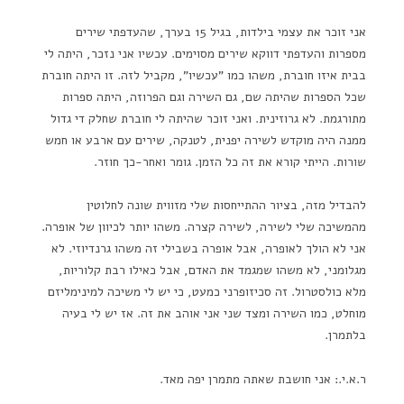
אני זוכר את עצמי בילדות, בגיל 15 בערך, שהעדפתי שירים
מספרות והעדפתי דווקא שירים מסוימים. עכשיו אני נזכר, היתה לי
בבית איזו חוברת, משהו כמו "עכשיו", מקביל לזה. זו היתה חוברת
שכל הספרות שהיתה שם, גם השירה וגם הפרוזה, היתה ספרות
מתורגמת. לא גרוזינית. ואני זוכר שהיתה לי חוברת שחלק די גדול
ממנה היה מוקדש לשירה יפנית, לטנקה, שירים עם ארבע או חמש
שורות. הייתי קורא את זה כל הזמן. גומר ואחר-כך חוזר.
להבדיל מזה, בציור ההתייחסות שלי מזווית שונה לחלוטין
מהמשיכה שלי לשירה, לשירה קצרה. משהו יותר לכיוון של אופרה.
אני לא הולך לאופרה, אבל אופרה בשבילי זה משהו גרנדיוזי. לא
מגלומני, לא משהו שמגמד את האדם, אבל כאילו רבת קלוריות,
מלא כולסטרול. זה סכיזופרני כמעט, כי יש לי משיכה למינימליזם
מוחלט, כמו השירה ומצד שני אני אוהב את זה. אז יש לי בעיה
בלתמרן.
ר.א.י.: אני חושבת שאתה מתמרן יפה מאד.