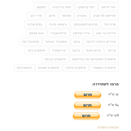
יעל לויטה
יעל קרמסקי
לאה גולדברג
לאקאן
מוזיאון תל אביב
מוצרט
מחזמר
מיצג
מירי רגב
מרה/סד
מרט פרחומובסקי
נישואי פיגרו
נסים אלוני
עדינה בר-און
עידו קולטון
עירא אבנרי
ענת עצמון
פדריקו גרסיה לורקה
פוקו
פסטיבל ישראל
פסטיבל עכו
פרינג'
פרפורמנס
צ'כוב
שייקספיר
תיאטרון גשר
תיאטרון האופרטה של בודפשט
תיאטרון הבימה
תיאטרון הקאמרי
תיאטרון מיקרו
תיאטרון תמונע
תיאטרונטו
תרמו לשחרזדה:
32 ש"ח
64 ש"ח
128 ש"ח
סכומים נוספים