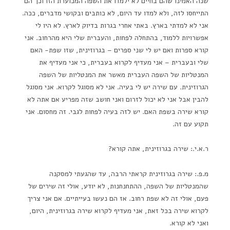
שנה האמינו שהם בחיים לא ילמדו את השפה המכוערת הזו וכך הם
התייחסו לזה, ולא למדו עד היום, לא כותבים ובקושי מדברים, ככה.
אני לא למדתי בארץ. באתי אחרי בגרות בדיוק לארץ. לא היו לי
אפשרויות ללמוד, בהתחלה לפחות, והעברית שלי היא מהרחוב. אני
קורא ספרות ואם יש לי שני ספרים – בגרוזינית, שזו שפת- האם
שלי ובעברית – אני מעדיף לקרוא בעברית, כי אני מעדיף את
המנטליות של השפה העברית מאשר את המנטליות של השפה
הגרוזינית. עם שירה יש לי בעיה. אני לא מסוגל לקרוא. אני מסוגל
להבין אבל אני לא יכול לזרום ואני חושב שזה מפריע אם אתה לא
קורא שירה בשפת האם. יש לזה בעיה לפחות לגבי. זה מחסום. אני
תקוע עם זה.
ר.א.י.: שירה בגרוזינית, אתה קורא?
מ.פ.: שירה בגרוזינית קראתי הרבה, עד שהגעתי למסקנה
שהמנטליות של השפה, ההתחנחנות, לא יודע, אולי זה שירים של
פעם, אולי זה לא שפת רחוב. אז הם נעשו בעייתיים. אם אני צריך
לקרוא שירה בכל זאת, אני מעדיף לקרוא שירה בגרוזינית, היום,
ואני לא קורא.