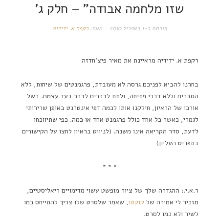
שזו מלחמה אבודה" – חלק ג'
פורסם ב-
1 באפריל 2010
מאת:
רקפת א. ידידיה
רקפת א. ידידיה מראיינת את מאיר פיצ'חדזה
בחרנו להביא לפניכם גרסה לא מעובדת, פרגמנטים של שיחות, ללא
הסברים וללא דברי פתיחה, ולתת לדברים לדבר בעד עצמם. בשל
אורכו של הראיון, חילקנו אותו לכמה דפי אינטרנט באופן שרירותי
לגמרי, כאשר כל אחד כולל פרגמנט אחד או כמה. כפי שתיווכחו
לדעת, סדר הקריאה אינו משנה. (לניווט בראיון לחצו על הקישורים
בתפריט העליון)
* * *
ר.א.י.: ההגדרה שלך של ציור מופשט עשוי מדימויים ריאליסטיים,
מזכיר לי אמירה של
קוקטו
, שאמר שלסרט שלו צריך להתייחס כמו
לשיר ולא כמו לסרט.