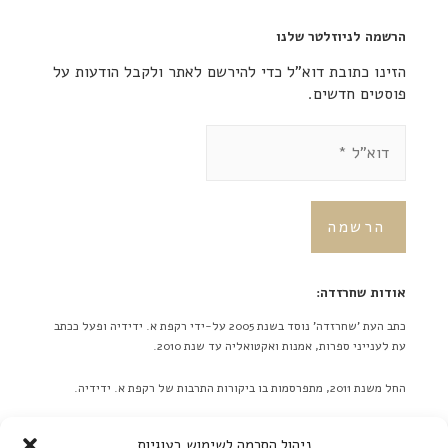
הרשמה לניוזלטר שלנו
הזינו כתובת דוא"ל כדי להירשם לאתר ולקבל הודעות על
פוסטים חדשים.
אודות שחרזדה:
כתב העת 'שחרזדה' נוסד בשנת 2005 על-ידי רקפת א. ידידיה ופעל ככתב
עת לענייני ספרות, אמנות ואקטואליה עד שנת 2010.
החל משנת 2011, מתפרסמות בו ביקורות התרבות של רקפת א. ידידיה.
באתר לא מתפרסמות ידיעות על אירועים מתוכננים בלוח אירועים או
ניהול הסכמה לשימוש בעוגיות