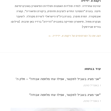
רקפת א. ידידיה
עורכת שחרזדה. למדה תולדות האמנות ותולדות התיאטרון באוניברסיטת
חיפה. בוגרת "הסמינר החדש לתרבות חזותית, ביקורת ותיאוריה", קמרה
אובסקורה. זמרת סופרן. בוגרת ביה"ס הישראלי לשירת מקהלה. לשעבר
מבקרת מחול, תיאטרון ומוזיקה בתוכנית "הדירוג" ברדיו כאן תרבות. [צילום:
בוריס סבירסקי]
הצג את כל הפרסומים של רקפת א. ידידיה ←
עוד בנושא:
"אני מציג בשביל לתקשר, אפילו שזו מלחמה אבודה" – חלק ה'
1 באפריל 2010
"אני מציג בשביל לתקשר, אפילו שזו מלחמה אבודה"
1 באפריל 2010