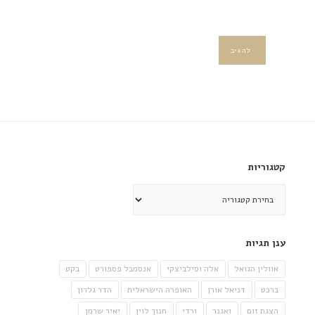
קטגוריות
קטגוריות
ענן תגיות
אוולין הגואל
אלה וסילביצקי
אנסמבל פספורט
בקט
ברכט
דניאל אורן
האופרה הישראלית
הדר גלרון
הצגת זום
ואגנר
ורדי
חנוך לוין
יאיר שרמן