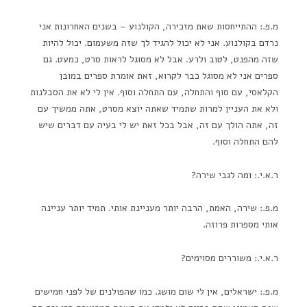
מ.פ.: ההתייחסות שאת מזכירה, הקולנוע – בשנים האחרונות אני
נרדם בקולנוע. אני לא יכול להגיד לך שזה משעמום. יכול להיות
שזה מהפנט, לטוב ולרע. אבל לא מסוגל לראות סרט, כמעט. גם
ספרים אני לא מסוגל כבר לקרוא, זאת אומרת ספרים במובן
הקלאסי, עם סוף והתחלה, עם התחלה וסוף. אין לי לא את הסבלנות
ולא את העניין למרות שתמיד שאתה יוצא מסרט, אתה ממשיך עם
זה, אתה הולך עם זה, אבל בכל זאת יש לי בעיה עם דברים שיש
להם התחלה וסוף.
ר.א.י.: ומה לגבי שירה?
מ.פ.: שירה, האמת, הרבה יותר מעניינת אותי. תמיד יותר עניינה
אותי מספרות פרוזה.
ר.א.י.: משוררים מסוימים?
מ.פ.: ישראלים, אין לי שום מושג. כמו שהפולנים של לפני חמישים