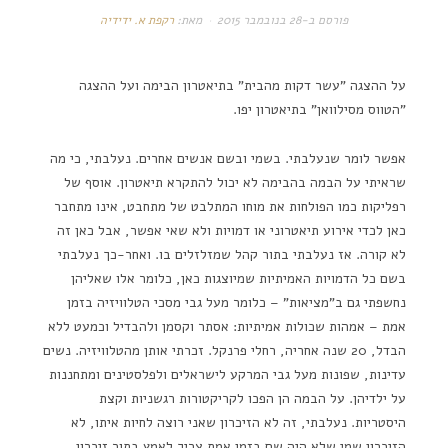
פורסם ב-
28 בנובמבר 2015
מאת:
רקפת א. ידידיה
על ההצגה "עשר דקות מהבית" בתיאטרון הבימה ועל ההצגה
"הטווס מסילוואן" בתיאטרון יפו.
אפשר לומר שנעלבתי. בשמי ובשם אנשים אחרים. נעלבתי, כי מה
שראיתי על הבמה בהבימה לא יכול להתקרא תיאטרון. אוסף של
רפליקות כמו הפולחות את מוחו המתלבט של מתחבט, אינו מתחבר
כאן לכדי אירוע תיאטרוני או דמויות ולא שאי אפשר, אבל כאן זה
לא קורה. אז נעלבתי בתור קהל שמזלזלים בו. ואחר-כך נעלבתי
בשם כל הדמויות האמיתיות שמיוצגות כאן, כלומר אלו שאליהן
נחשפתי גם ב"מציאות" – כלומר מעל גבי מסכי הטלוויזיה בזמן
אמת – אמהות שכולות אמיתיות: אסתר וקסמן ולהבדיל וכמעט ללא
הבדל, 20 שנה אחריה, רחלי פרנקל. זכרתי אותן מהטלוויזיה. נשים
עדינות, שפונות מעל גבי המרקע לישראלים ולפלסטינים ומתחננות
על ילדיהן. על הבמה הן הפכו לקריקטורות רגשניות וקצת
היסטריות. נעלבתי, זה לא הזיכרון שאני רוצה לחיות איתו, לא
הזיכרון שמי שלא היה שם בזמן אמת צריך לאמץ בתור זיכרון.