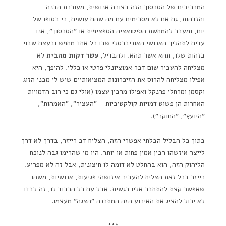
המרכיבים של הסכסוך הזה בצורה אנושית, מעוררת הבנה
והזדהות, גם אם לא מסכימים עם מה שהם עושים, כי בסופו של
יום, ומעבר להמחשת הסיטואציה הספציפית או "הסכסוך", אנו
עדים לתהליך האנושי האוניברסלי שבו כל אחד מחפש ובעצם שבוי
בזהות שלו, תהא אשר תהא. ולהבדיל,
עשר דקות מהבית
לא
מצליחה להעביר שום דבר אמוציונלי פרטי או כללי. להיפך, היא
אפילו מצליחה להרוס את הזיכרונות המציאותיים שיש לי מבני הזוג
וקסמן ומרחלי פרנקל ואפילו מרבין עצמו (אולי גם כי רוב הדמויות
האחרות הן פשוט דמויות קולקטיביות – "העציר", "האמהות",
"היועץ", "החוקר").
בתוך כל הבליל הבלתי אפשרי הזה, הצליח דב רייזר, בדרך לא דרך
לייצר איזשהו רבין אמין פחות או יותר. היו מי שהרימו גבה לנוכח
הליהוק הזה, הוא בהחלט לא דומה לו חיצונית, אבל זה לא מפריע.
רייזר בכל זאת הצליח להעביר איזושהי פגיעות, אנושיות, משהו
שאפשר קצת להתחבר אליו רגשית. אבל עם כל הכבוד לו, זה לבדו
לא יכול להציג את האירוע הזה המתכנה "הצגה" מעצמו.
***