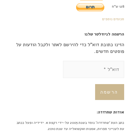
128 ש"ח
סכומים נוספים
הרשמה לניוזלטר שלנו
הזינו כתובת דוא"ל כדי להירשם לאתר ולקבל הודעות על
פוסטים חדשים.
אודות שחרזדה:
כתב העת 'שחרזדה' נוסד בשנת 2005 על-ידי רקפת א. ידידיה ופעל ככתב
עת לענייני ספרות, אמנות ואקטואליה עד שנת 2010.