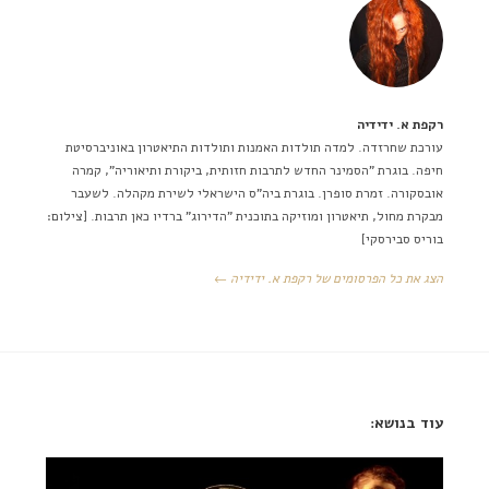
רקפת א. ידידיה
עורכת שחרזדה. למדה תולדות האמנות ותולדות התיאטרון באוניברסיטת
חיפה. בוגרת "הסמינר החדש לתרבות חזותית, ביקורת ותיאוריה", קמרה
אובסקורה. זמרת סופרן. בוגרת ביה"ס הישראלי לשירת מקהלה. לשעבר
מבקרת מחול, תיאטרון ומוזיקה בתוכנית "הדירוג" ברדיו כאן תרבות. [צילום:
בוריס סבירסקי]
הצג את כל הפרסומים של רקפת א. ידידיה ←
עוד בנושא: