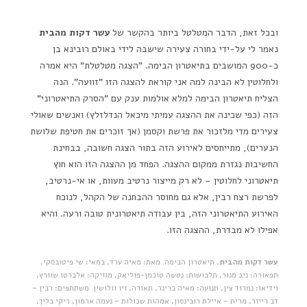
ובכל זאת, הדבר המטלטל ביותר בהקשר של
עשר דקות מהבית
נאמר לי על-ידי בחורה צעירה שישבה לידי באולם רובינא בן
כ-900 המושבים בתיאטרון הבימה. "הצגה מטלטלת" היא אמרה
ולחלוטין לא הבינה למה אני קוראת להצגה הזו "זוועה". הנה
הצליח תיאטרון הבימה למלא אולמות ענק עם "הסרק התיאטרוני"
הזה (כפי שכינה את ההצגה עמיתי מיכאל הנדלזלץ) ואנשים שאולי
צעירים מדי מלזכור את פרשת וקסמן (אך זוכרים את חטיפת שלושת
הנערים), מתייחסים לאירוע הזה בתור הצגה חשובה, בבחינת
החשיבות נגזרת ממקום ההצגה. הפחד מן ההצגה הזו הוא חוץ
תיאטרוני לחלוטין – לא רק מייצור נרטיב מעוות, או אי-נרטיב,
לפרשת רצח רבין, אלא גם מחוסר ההבחנה של הקהל, לנוכח
האירוע התיאטרוני הזה, בין עבודה תיאטרונית טובה ורעה. והיא
אפילו לא מבדרת, ההצגה הזו.
עשר דקות מהבית
, תיאטרון הבימה. מאת: מאיה ערד, במאי: שי פיטובסקי,
תפאורה: ניב מנור, תלבושות: נטשה טוכמן-פוליאק, מוזיקה: אלברטו שוורץ,
וידיאו: נמרוד צין, תנועה: מאיה ברינר, תאורה, זיו וולושין. משתתפים: רבין –
דב רייזר, מרית – איילת רובינסון, אמהות שכולות – נעמה ארמון, ריקי בליך,