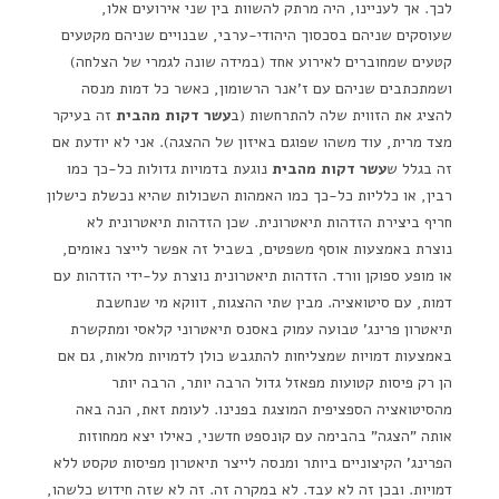
לכך. אך לעניינו, היה מרתק להשוות בין שני אירועים אלו,
שעוסקים שניהם בסכסוך היהודי-ערבי, שבנויים שניהם מקטעים
קטעים שמחוברים לאירוע אחד (במידה שונה לגמרי של הצלחה)
ושמתכתבים שניהם עם ז'אנר הרשומון, כאשר כל דמות מנסה
להציג את הזווית שלה להתרחשות (ב
עשר דקות מהבית
זה בעיקר
מצד מרית, עוד משהו שפוגם באיזון של ההצגה). אני לא יודעת אם
זה בגלל ש
עשר דקות מהבית
נוגעת בדמויות גדולות כל-כך כמו
רבין, או כלליות כל-כך כמו האמהות השכולות שהיא נכשלת כישלון
חריף ביצירת הזדהות תיאטרונית. שכן הזדהות תיאטרונית לא
נוצרת באמצעות אוסף משפטים, בשביל זה אפשר לייצר נאומים,
או מופע ספוקן וורד. הזדהות תיאטרונית נוצרת על-ידי הזדהות עם
דמות, עם סיטואציה. מבין שתי ההצגות, דווקא מי שנחשבת
תיאטרון פרינג' טבועה עמוק באסנס תיאטרוני קלאסי ומתקשרת
באמצעות דמויות שמצליחות להתגבש כולן לדמויות מלאות, גם אם
הן רק פיסות קטועות מפאזל גדול הרבה יותר, הרבה יותר
מהסיטואציה הספציפית המוצגת בפנינו. לעומת זאת, הנה באה
אותה "הצגה" בהבימה עם קונספט חדשני, כאילו יצא ממחוזות
הפרינג' הקיצוניים ביותר ומנסה לייצר תיאטרון מפיסות טקסט ללא
דמויות. ובכן זה לא עבד. לא במקרה זה. זה לא שזה חידוש כלשהו,