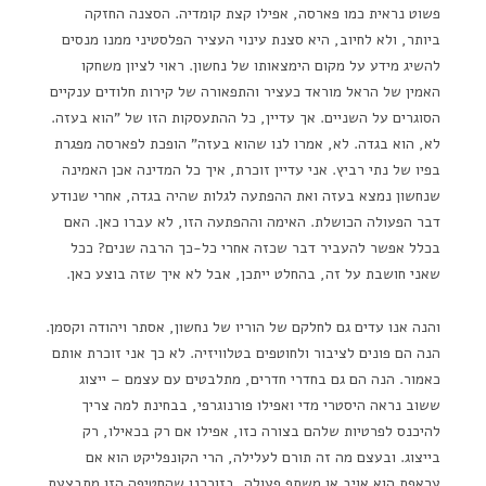
פשוט נראית כמו פארסה, אפילו קצת קומדיה. הסצנה החזקה
ביותר, ולא לחיוב, היא סצנת עינוי העציר הפלסטיני ממנו מנסים
להשיג מידע על מקום הימצאותו של נחשון. ראוי לציון משחקו
האמין של הראל מוראד כעציר והתפאורה של קירות חלודים ענקיים
הסוגרים על השניים. אך עדיין, כל ההתעסקות הזו של "הוא בעזה.
לא, הוא בגדה. לא, אמרו לנו שהוא בעזה" הופכת לפארסה מפגרת
בפיו של נתי רביץ. אני עדיין זוכרת, איך כל המדינה אכן האמינה
שנחשון נמצא בעזה ואת ההפתעה לגלות שהיה בגדה, אחרי שנודע
דבר הפעולה הכושלת. האימה וההפתעה הזו, לא עברו כאן. האם
בכלל אפשר להעביר דבר שכזה אחרי כל-כך הרבה שנים? ככל
שאני חושבת על זה, בהחלט ייתכן, אבל לא איך שזה בוצע כאן.
והנה אנו עדים גם לחלקם של הוריו של נחשון, אסתר ויהודה וקסמן.
הנה הם פונים לציבור ולחוטפים בטלוויזיה. לא כך אני זוכרת אותם
כאמור. הנה הם גם בחדרי חדרים, מתלבטים עם עצמם – ייצוג
ששוב נראה היסטרי מדי ואפילו פורנוגרפי, בבחינת למה צריך
להיכנס לפרטיות שלהם בצורה כזו, אפילו אם רק בכאילו, רק
בייצוג. ובעצם מה זה תורם לעלילה, הרי הקונפליקט הוא אם
עראפת הוא אויב או משתף פעולה, בזוכרנו שהחטיפה הזו מתבצעת