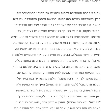
הכל-כך חשובות שמתקשרות בפרויקט שכזה.
ונניח שבחרה המחזאית לנסות ולתפוס את מהותו החמקמקה של
רבין באמצעות בחינת התנהלותו בפרשת וקסמן האומללה. גם זאת
מוצגת לנו מבעד מסך עשן או יותר נכון שברי זיכרונות מכבידים
ומסיתי פוקוס, וגם לא כל-כך רלוונטיים ומעניינים לעיתים, עד
שנדמה, שהמחזאית בכלל חושבת שהיא בסרט תיעודי ושהיא יכולה
לקחת את חוקי הז'אנר ההוא ולהטיל אותם על הז'אנר התיאטרוני.
בכן, זה לא עובר. אז מה היה לנו כאן: המזכירה מרית, ששירתה
חמישה ראשי ממשלה, כביכול מרואיינת על-ידי עיתונאית אלמונית,
לא כל-כך ברור לשם מה. היא פטפטנית ומספרת גם באופן כללי,
שהכי אהבה את שרון, וגם כל מיני זיכרונות מרבין, שלשם כך היא
קמה מכיסא המרואיין ונכנסת לסט מאחור בו מומחזים הדברים.
והנה מסופר לנו איך רבין מקבל הדלפה מהשגריר בנורבגיה על
קבלת פרס נובל (לפני ההכרזה הרשמית) ואיך שהוא כמעט ולא
עונה לשיחה, כי מה כבר יש לשגריר בנורבגיה להגיד לו באמצע
דיון חשוב עם אחד היועצים (לו הוא אומר לעשות דברים בדרך
"רבינית" ולא כפי שרצה). ייתכן שבזמן אמת, השגריר בנורבגיה
באמת לא היה כ"כ חשוב, אבל אנו לא בזמן אמת וכל הסצנה הזו