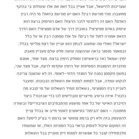
שצריכות להישאל, אבל אציין בכל זאת את אלו שעולות בי בהינף
מחשבה: מהי מורשת רבין? האם יש מורשת כזאת? מי היה רבין
האדם? האם זה רלוונטי לזכר הרצח? האם העיסוק ברצח הוא
עיסוק באדם ספיציפי? באובדן דרך של אדם ספציפי? האם הדרך
הזאת אמורה לחול על רבים? על אלו ממחנה רבין או על כלל
ישראל? ואולי מה שחשוב לבחון הוא עניין של רצח פוליטי בכלל.
ובמאמר מוסגר נראה שההצגה עושה סלט שלם מעניין מאבק
ימין-שמאל (אז בראשיתו) ומחלק הימין ברצח. מצד אחד, אמנם
מוזכרות ההפגנות המסיתות של הימין שקדמו לרצח, אבל מצד שני,
נחשון ווקסמן נמנה על המגזר הדתי-לאומי. זה לא שהצגה צריכה
לנקוט עמדה, אבל לפחות לפתוח את השאלות הנכונות. ומעבר
לעניין רבין הספציפי, נשאלות תמיד השאלות של מי קובע מה
נזכור? איזה נרטיב מייצרים ומבליטים לנו כדי שנזכור? כיצד
הזיכרון האישי של כל אחד מושפע מהתכתיבים הציבוריים? ובשורה
תחתונה – האם 'הבימה' כתיאטרון לאומי חייב או בכלל צריך
להתעסק בזה ולא רק ברמת פוסטר או ברמת וי בצ'ק ליסט? האם
זה המקום שיכול לעסוק כראוי בכל הסוגיות האלו, או שמעמדו
מלכתחילה קובר כל אפשרות לפתוח דיון מעניין בכל השאלות