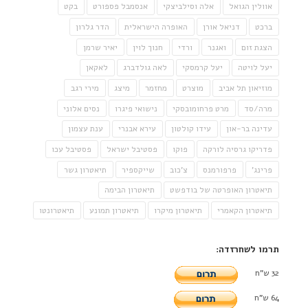
אוולין הגואל
אלה וסילביצקי
אנסמבל פספורט
בקט
ברכט
דניאל אורן
האופרה הישראלית
הדר גלרון
הצגת זום
ואגנר
ורדי
חנוך לוין
יאיר שרמן
יעל לויטה
יעל קרמסקי
לאה גולדברג
לאקאן
מוזיאון תל אביב
מוצרט
מחזמר
מיצג
מירי רגב
מרה/סד
מרט פרחומובסקי
נישואי פיגרו
נסים אלוני
עדינה בר-און
עידו קולטון
עירא אבנרי
ענת עצמון
פדריקו גרסיה לורקה
פוקו
פסטיבל ישראל
פסטיבל עכו
פרינג'
פרפורמנס
צ'כוב
שייקספיר
תיאטרון גשר
תיאטרון האופרטה של בודפשט
תיאטרון הבימה
תיאטרון הקאמרי
תיאטרון מיקרו
תיאטרון תמונע
תיאטרונטו
תרמו לשחרזדה:
32 ש"ח
64 ש"ח