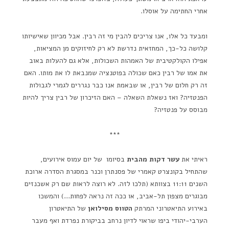
אחרי החתימה על אוסלו.
ומבעד כל אלו, אנו צריכים להבין מי זה רבין. אבל מכיוון שאישיותו
קלושה כל-כך, המחזאית נדרשת לא רק לחיזוקים מן המציאות,
אפילו הקולקטיבית של האמהות השכולות, אלא גם להעלות באוב
את אמו של רבין כאם שכולה בפוטנציה שמנבאת לו את מותו. האם
זה רק חלום של רבין, או שבאמת אנו כבר נגררים לגמרי לגבולות
הפנטזיה? ואז נשאלת השאלה – האם הזיכרון של רבין צריך להיות
מבוסס על פנטזיה?
***
ראיתי את
עשר דקות מהבית
בסיומו של יום עמוס אירועים,
שהתחיל בקונצרט קאמרי של פסנתרן וכנר במסגרת הסדרה ארוכת
השנים 11:11 בצוותא (תלכו לזה. לא רוצה לראות שם רק אשכנזים
מבוגרים מצפון תל-אביב, או ככה זה נראה לפחות…) והמשכו
באירוע התיאטרוני המרתק
הטווס מסילואן
של התיאטרון
הערבי-יהודי ביפו שראוי לדיון נרחב בביקורת נפרדת ואף מעבר