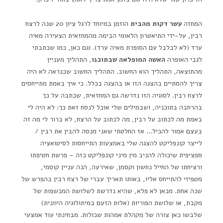
המחזה
עשר דקות מהבית
הוזמן במיוחד לרגל ציון 20 שנה לרצח
רבין, על-ידי התיאטרון הלאומי הבימה מהמחזאית הצעירה מאיה
ערד (לא לבלבל עם הסופרת מאיה ערד). וגם כאן, כמו שכתבתי
לגבי האופרה
האשה המופלאה שבתוכנו
, התהליך מעניין
מהתוצאה, התהליך הוא החשוב. התהליך החשוב שכנראה לא היה
צריך להסתיים בהצגה הזו או בהצגה בכלל. כי איך באמת מתייחסים
לרצח רבין. לסוגיה הזו נדרשה גם המחזאית, שכתבה על כך
בהרחבה בתוכניה, ושבמילים שלי אוכל לנסח זאת כך: לא היה לי
באמת מה לכתוב על רבין, מה לכתוב על הרצח, לא ברור לי מה זה
בעצם אמור להכיל… אז החלטתי שאני מנסה להבין את רבין /
לייצר קונפליקט להצגה שלי באמצעות התייחסות לסיטואציה
ספציפית שיכולה להניב מין מיני קונפליקט כזה – פרשת חטיפתו
ורציחתו של החייל נחשון וקסמן, שאירעה, הנה עניין קוסמי,
מטפיזי להתייחס אליו, באותו תאריך עברי של רצח רבין בהפרש של
שנה אחת. מכאן לא פלא, שהיא נדרשת לשלושת המכשפות של
מקבת, או שלושת הפוריות (אלות הזעם במיתולוגיה היוונית)
שלבשו כאן צורה של מקהלת אמהות שכולות. מבחינתי עוד אמצעי