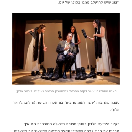
ייצוג שיש להיעלב ממנו בסופו של יום.
סצנה מההצגה 'עשר דקות מהבית' בתיאטרון הבימה (צילום: ג'ראר אלון)
סצנה מההצגה 'עשר דקות מהבית' בתיאטרון הבימה (צילום: ג'ראר
אלון).
תקצר היריעה מלדון באופן מפותח בשאלה המורכבת הזו איך
זוכרים את רבין. נדמה שאפילו תקצר היריעה מלשאול את השאלות