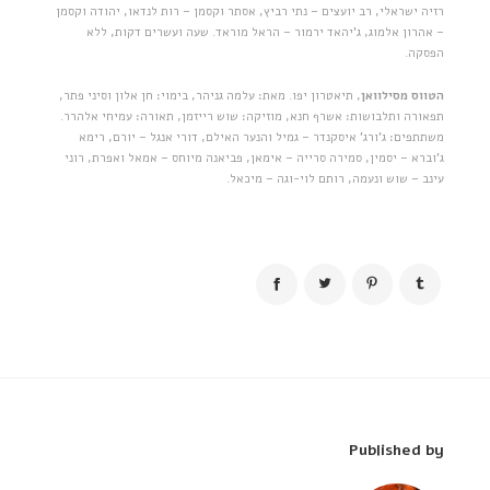
רזיה ישראלי, רב יועצים – נתי רביץ, אסתר וקסמן – רות לנדאו, יהודה וקסמן
– אהרון אלמוג, ג'יהאד ירמור – הראל מוראד. שעה ועשרים דקות, ללא
הפסקה.
הטווס מסילוואן
, תיאטרון יפו. מאת: עלמה גניהר, בימוי: חן אלון וסיני פתר,
תפאורה ותלבושות: אשרף חנא, מוזיקה: שוש רייזמן, תאורה: עמיחי אלהרר.
משתתפים: ג'ורג' איסקנדר – גמיל והנער האילם, דורי אנגל – יורם, רימא
ג'וברא – יסמין, סמירה סרייה – אימאן, פביאנה מיוחס – אמאל ואפרת, רוני
עינב – שוש ונעמה, רותם לוי-וגה – מיכאל.
Published by