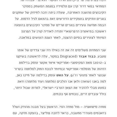
המחזאי במאי דרור קרן עם תלמידיו במגמת המשחק בסמינר
הקיבוצים מהשנה האחרונה, שעלה כיתה וזכה לחיזוק של שחקנים
בוגרים וותיקים בתפקידים הדורשים זאת בהתאם לגיל הדמות. על
הבמה חמישה צעירים בוגרים טריים של סמינר הקיבוצים בהופעה
ראשונה בתיאטרון הרפרטוארי ותודה לאודיה קורן על הפרגון
המיוחד לצעירים בסיום ההצגה, לאחר הצגת העושים במלאכה.
שני המחזות משלימים זה את זה כאילו היו שני צדדים של אותו
מטבע.
כבוד אבוד
(Disgraced במקור, עלה לראשונה בשיקגו
ב-2012) מאת הפקיסטני-אמריקאי איאד אקטר עוסק בדילמת
הזהות של מוסלמי-אמריקאי ובמיוחד לנוכח החוק למלחמה בטרור
שנוצר לאחר פיגועי 9/11.
על האש
עוסק בדילמה של חיינו כאן,
למה באנו (שואה) ולאן אנו הולכים (מלחמה ועוד מלחמה) וזאת
כמעט מבלי להזכיר את הפאן הערבי-ישראלי, למרות שכול היתר,
כולל עובדים זרים, נוכחים אף נוכחים.
מחזה סיטואציה – מול מחזה הווי. הראשון בעל מבנה מהודק ושלל
ניואנסים מעוררי מחשבה, כראוי לזוכה פוליצר, בהפקה חזקה, עם