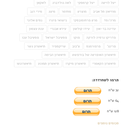
יעל לויטה
יעל קרמסקי
לאה גולדברג
לאקאן
מוזיאון תל אביב
מוצרט
מחזמר
מיצג
מירי רגב
מרה/סד
מרט פרחומובסקי
נישואי פיגרו
נסים אלוני
עדינה בר-און
עידו קולטון
עירא אבנרי
ענת עצמון
פדריקו גרסיה לורקה
פוקו
פסטיבל ישראל
פסטיבל עכו
פרינג'
פרפורמנס
צ'כוב
שייקספיר
תיאטרון גשר
תיאטרון האופרטה של בודפשט
תיאטרון הבימה
תיאטרון הקאמרי
תיאטרון מיקרו
תיאטרון תמונע
תיאטרונטו
תרמו לשחרזדה:
32 ש"ח
64 ש"ח
128 ש"ח
סכומים נוספים