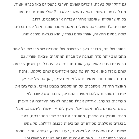
גם דיוקן של בעלה. זוכרים שפעם הערבי נתפס גם כאן כפרא אציל,
מודל לדמות השומר הגאה והעשוי ללא חת? אולי אתם זוכרים את
כל הישראליות שאימצו מהגרי עבודה או מסתננים, לרוב
שחורים…? חשבתי גם שאולי היא גם מימנה אותו, אבל לפי הבגדים
שלה בסיום ההצגה, אחרי שהם נפרדו, הוא כנראה מימן אותה.
בסופו של יום, מדובר כאן בשרשרת של מהגרים שמצבו של כל אחד
מהם טוב יותר מזה הנמנה על חברת המהגרים שבאה אחריו. גם
הנוצרים היגרו לאמריקה, אתם זוכרים. זה היה כל-כך מזמן שנראה
שהם נולדו כאן, אבל היו פה פעם אינדיאנים שהם סילקו… והנה
הם, בדמות הסטריאוטיפית של איימי בעיקר, אך גם של אייזיק
האוצר היהודי, מסתכלים על המוסלמים במבט נאיבי, מעריצים את
יצירות האמנות שלהם מספרד המורית, שכבר 400 שנה לא
מעריכים במערב. אייזיק אפילו מתפתה לאצור תערוכה על העניין
בשם 'גיבורים בלתי אפשריים', מעין להחזיר עטרה ליושנה… אבל
מנגד, חוסיין זה האחיין, מסתובב עם חבר שלו בסטרבקס, כעת
בבגדים מוסלמים מסורתיים עם כיפות לבנות גדולות, מקשקש
שטויות עם המלצרית על פיגועים, יענו בצחוק בקטנה, ומייד מוצא
עצמו בחקירת FBI. האם הנאיביות מוגזמת כמו גם החשדנות?