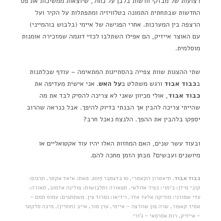
רצועות של מבזקי חדשות בלבן על כחול, שיוצאות ממשיכות את פס
החדשות שבתחתית התמונה בטלוויזיה ומתפתלות על הקיר ועל
הרצפה בין המערכות. אחרי הפגישה של איימי (בלבוש בוהמייני)
עם האוצר אייזיק, הם אפילו השתלבו לכדי דוגמה שמזכירה אומנות
מוסלמית.
שתי ההצגות שוות צפייה בהסתייגות המתאימה – עודף שכלתנות
ב
כבוד אבוד
ורגש משתלט ב
על האש
. אני אישית מעדיפה את
כבוד אבוד
, אולי מכיוון שאני לא צריכה להסיק לבד את מה
שהייתי צריכה להבין אך הבנתי בדיוק להיפך. אבל כנראה שהרוב
יספקו בלהבין את ההפך. הלנצח נאכל חרב?
ובעוד עשר שנים, האם המחזות האלו יהיו עוד אקטואליים או
מיושנים ועבשים? מבחן הזמן מחכה להם.
כבוד אבוד
, תיאטרון הקאמרי, 10 בדצמבר 2015. מאת: איאד אקטר, תרגום:
קובי מידן: בימוי: כפיר אזולאי, תפאורה ותלבושות: פולינה אדמוב, תאורה:
עדי שמורני: מוזיקה אלעד אדר, וידיאו: נמרוד צין. משתתפים: עמוס תמם –
אמיר קאפור, שרה פון שוורצה – איימי, ערן מור, אייב (חוסיין), מיכה סלקטר
– אייזיק, רות אסרסאי – ג'ורי.