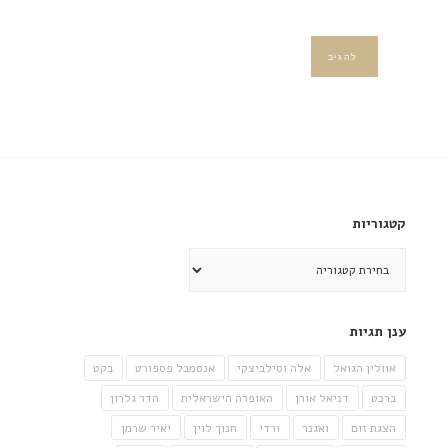
קטגוריות
קטגוריות
ענן תגיות
אוולין הגואל
אלה וסילביצקי
אנסמבל פספורט
בקט
ברכט
דניאל אורן
האופרה הישראלית
הדר גלרון
הצגת זום
ואגנר
ורדי
חנוך לוין
יאיר שרמן