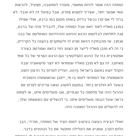
המחזה הזה אמור להיות מחאתי, מעורר למחשבה, מפעיל, להראות
שאי אפשר יותר, שצריך למצוא פתרון. אבל בפועל זה לא עובד. לא
ברור לי אם קרן נכשל בדיוק באותו מקום כמו ברכט, אולי אפילו
כמובן מאליו לאור זאת שכל המחזה שלו, להבדיל מזה של ברכט,
פנה לחלוטין לבלוטות הרגש והדמע וההזדהות המוחלטת של ככה
אנחנו. אז מהבחינה הזאת מגיע לו ולשחקנים בהצגה כל הקרדיט,
כי זה לא מובן מאליו לייצר מן הצגת הווי כזאת שפורטת בצורה
אפקטיבית כזו על הרגש הקולקטיבי וגם הרגש הפרטי של כל אחד
מאיתנו. זה גם לא מובן מאליו שמחזאי לא יוצר סיטואציה שבה
הקהל יוצא נאשם בישראל 2015. ועדיין למרות כל הרצון הטוב
והאמפטיה של המחזאי לעמו בו חי, ייתכן שהאמפטיה והמוכיח
בשער לא הולכים ביחד. במקום לחשוב שאנו צריכים לפרוץ את
ההרגל הזה של מלחמה כל שנתיים, אנו משלימים איתו, או לפחות
נראה שעל הבמה משלימים איתו. כי להשלים עם המשפחה שלך,
זה להשלים עם ההרגל המגונה הזה.
ואולי הבעיה נעוצה בעיצוב דמות הציר של המחזה, מורדי, הבן
הלום הקרב שמניע את העלילה ומקשר את כל הנוגעים בדבר.