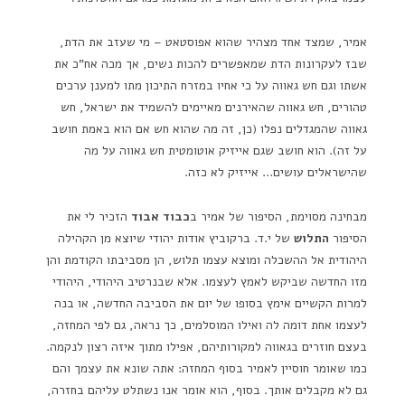
אמיר, שמצד אחד מצהיר שהוא אפוסטאט – מי שעזב את הדת,
שבז לעקרונות הדת שמאפשרים להכות נשים, אך מכה אח"כ את
אשתו וגם חש גאווה על כי אחיו במזרח התיכון מתו למענן ערכים
טהורים, חש גאווה שהאירנים מאיימים להשמיד את ישראל, חש
גאווה שהמגדלים נפלו (כן, זה מה שהוא חש אם הוא באמת חושב
על זה). הוא חושב שגם אייזיק אוטומטית חש גאווה על מה
שהישראלים עושים… אייזיק לא כזה.
מבחינה מסוימת, הסיפור של אמיר ב
כבוד אבוד
הזכיר לי את
הסיפור
התלוש
של י.ד. ברקוביץ אודות יהודי שיוצא מן הקהילה
היהודית אל ההשכלה ומוצא עצמו תלוש, הן מסביבתו הקודמת והן
מזו החדשה שביקש לאמץ לעצמו. אלא שבנרטיב היהודי, היהודי
למרות הקשיים אימץ בסופו של יום את הסביבה החדשה, או בנה
לעצמו אחת דומה לה ואילו המוסלמים, כך נראה, גם לפי המחזה,
בעצם חוזרים בגאווה למקורותיהם, אפילו מתוך איזה רצון לנקמה.
כמו שאומר חוסיין לאמיר בסוף המחזה: אתה שונא את עצמך והם
גם לא מקבלים אותך. בסוף, הוא אומר אנו נשתלט עליהם בחזרה,