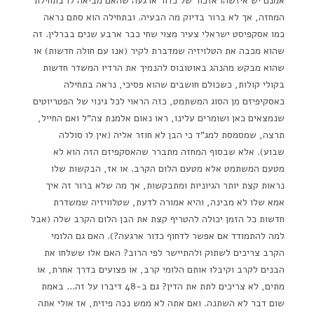
אמנם יש איזשהו אזכור של כדור ארגעה שהאם מביאה לו בתחילת
המחזה, אך לא ברור בדיוק מה הבעיה. ובתחילה הוא סתם נראה
כמו אסקפיסט ישראלי צעיר מצוי שחי כבר ארבע שנים בברלין. זה
שהוא מכבה את הטלויזיה שמדברת לקיר (אנו עם חולה חדשות) או
שהוא מבקש מהנהג באוטובוס להנמיך את הרדיו המשדר חדשות
בקולי קולות, כשכולם חושבים שהוא פסיכי, נראה בתחילה
כאסקיפיזם מן הסוג המשתמט, כזה הראוי לכל גינוי של הפטריוטים
שנמצאים כאן ושומרים עלינו, ראו נאום אלמנת צה"ל ואם החייל,
תרצה, שמסמסת למג"ד כי הבן לא חוזר אליה (אין לו סוללה
שבוע). אלא שבסוף המחזה מתברר שהאסקפיזם הזה הוא לא
מטעם המשתמט אלא מטעם הלום הקרב. או אז, הבקשות שלו
נראות קצת יותר הגיוניות ומתבקשות, אך מה שלא ברור זה איך
אמא שלו לא מבינה, והיא אמורה לדעת, שטלוויזיה שמשדרת
חדשות כל הזמן יכולה להטריף קצת את הבן הלום הקרב שלה (אבל
למה להתמודד אם אפשר לדחוף כדור ארגעה?). האם גם הלומי
הקרב צריכים לשתוק ולהתיישר לפי הרוב? האם אלו ששלחו את
הבנים לקרב וקיבלו אותם הלומי קרב, או פצועים בדרך אחרת, או
מתים, לא צריכים לתת את הדין? גם ב-48 דיברו על זה… באמת
שום דבר לא השתנה. ואם אתה לא ממש נכה פיזית, אז אולי אתה