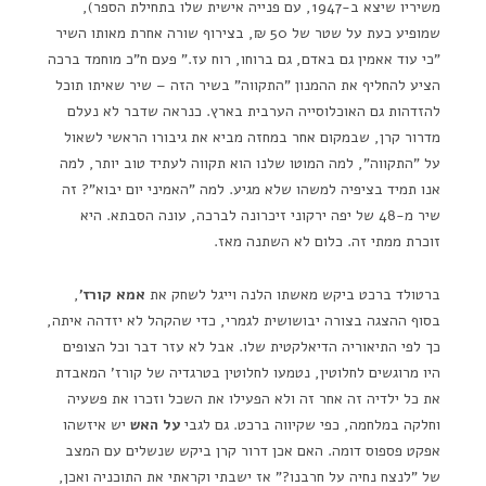
משיריו שיצא ב-1947, עם פנייה אישית שלו בתחילת הספר),
שמופיע כעת על שטר של 50 ₪, בצירוף שורה אחרת מאותו השיר
"כי עוד אאמין גם באדם, גם ברוחו, רוח עז." פעם ח"כ מוחמד ברכה
הציע להחליף את ההמנון "התקווה" בשיר הזה – שיר שאיתו תוכל
להזדהות גם האוכלוסייה הערבית בארץ. כנראה שדבר לא נעלם
מדרור קרן, שבמקום אחר במחזה מביא את גיבורו הראשי לשאול
על "התקווה", למה המוטו שלנו הוא תקווה לעתיד טוב יותר, למה
אנו תמיד בציפיה למשהו שלא מגיע. למה "האמיני יום יבוא"? זה
שיר מ-48 של יפה ירקוני זיכרונה לברכה, עונה הסבתא. היא
זוכרת ממתי זה. כלום לא השתנה מאז.
ברטולד ברכט ביקש מאשתו הלנה וייגל לשחק את
אמא קורז'
,
בסוף ההצגה בצורה יבושושית לגמרי, כדי שהקהל לא יזדהה איתה,
כך לפי התיאוריה הדיאלקטית שלו. אבל לא עזר דבר וכל הצופים
היו מרוגשים לחלוטין, נטמעו לחלוטין בטרגדיה של קורז' המאבדת
את כל ילדיה זה אחר זה ולא הפעילו את השכל וזכרו את פשעיה
וחלקה במלחמה, כפי שקיווה ברכט. גם לגבי
על האש
יש איזשהו
אפקט פספוס דומה. האם אכן דרור קרן ביקש שנשלים עם המצב
של "לנצח נחיה על חרבנו?" אז ישבתי וקראתי את התוכניה ואכן,