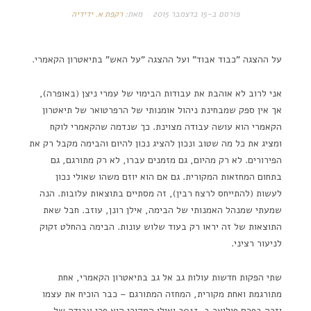
פורסם ב-
15 בדצמבר 2015
מאת:
רקפת א. ידידיה
על ההצגה "כבוד אבוד" ועל ההצגה "על האש" בתיאטרון הקאמרי.
אני לרוב לא אוהבת את עבודות הבימוי של עמרי ניצן (באופרה),
אך אין ספק שמבחינת ניהול אומנותי של הרפרטואר של תיאטרון
הקאמרי הוא עושה עבודה מצוינת. כך שנדמה שהקאמרי לוקח
ומציג את כל מה שטוב ונכון להציג נכון להיום והבימה מקבל רק את
הפירורים. לא רק מהיום, גם מזמנים עברו, לא רק מתורגם, גם
בתחום המחזאות המקורית. גם אם הוא יוזם משהו שאולי נכון
לעשות (להתייחס לרצח רבין), זה מסתיים בתוצאות עלובות. הנה
שמעתי שמנהל האמנותי של הבימה, אילן רונן, עוזב. חבל שאת
התוצאות של זה יראו רק בעוד שלוש עונות. הבימה בהחלט זקוק
לניעור רציני.
שתי הפקות חדשות עולות גב אל גב בתיאטרון הקאמרי, אחת
מתורגמת ואחת מקורית, המחזה המתורגם – כבר הוכיח את עצמו
וזכה בפרס פוליצר ב-2013 ואילו המקורי הוא פרי עבודה של