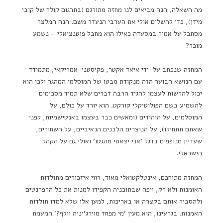
מה השאלה, הנה מביאים לנו מחזה מתורגם (בתרגום קולח של קובי
מידן), כדי להשלים אולי את הערבי הנעדר משם. הנה המלצר
מסתכל על אמיר במסעדה כאילו הוא מחבל פוטנציאלי – נשמע
מוכר?
המחזה שנכתב על-ידי איאד אקטר, פקיסטני-אמריקאי, מתמודד
עם הנושא הבוער הזה מנקודת מבטו של המוסלמי המהגר ולכן הוא
יכול להרשות לעצמו להגיד הרבה דברים שלא תמיד מסכימים
להשמיע בשם הפוליטיקלי קורקט. הוא יורד על כולם, על
המוסלמים, על היהודים (ומאשים כבר בעצמו באנטישמיות, לפני
שאתם תתחילו), על הנוצרים הלבנים הנאיביים, על השחורים,
שעדיין מנופפים בדגל 'אני יצאתי מהגטו' ואולי גם על הקהל
הישראלי.
המחזה מתוחכם, אינטלקטואלי מאוד, רווי איזכורים מתולדות
האומנות ולא רק, ויפה שבתוכניה הקפידו למנות את כל הרפרנטים
ולהסביר אותם בקצרה או באריכות, למען אלו שלא למדו תולדות
האמנות. בגרעינו, הוא מעין 'מי מפחד מוירג'יניה וולף?' המעמת