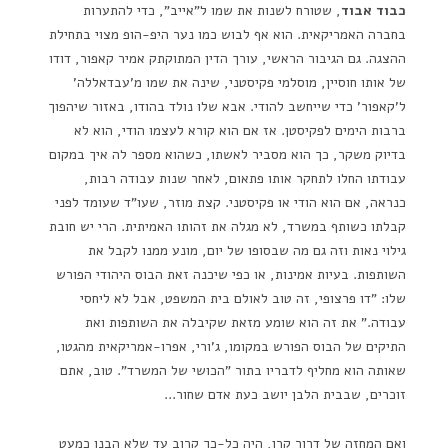
כבוד אבוד
, שטורח לשנות את שמו ל"אייב", כדי להתערות
בחברה האמריקאית. הוא אף לבוש כמו נער היפ-הופ מצוי בתחילת
ההצגה. גם הגיבור הראשי, עורך הדין המתוקתק אמיר קאפור, דודו
של אותו חוסיין, מוסלמי פקיסטני, שינה את שמו מ'עבדאללה'
ל'קאפור' כדי שייחשב להודי. אבא שלו נולד בהודו, באזור שיהפוך
ברבות הימים לפקיסטן. אז אם הוא קורא לעצמו הודי, הוא לא
בדיוק משקר, כך הוא מסביר לאשתו, כשהוא מספר לה איך במקום
עבודתו החלו לתחקר אותו פתאום, לאחר שנות עבודה רבות,
כנראה, אם הוא הודי או פקיסטני. קצת מוזר, שעו"ד שעומד לפני
קבלתו כשותף במשרד, לא מגלה את זהותו האמיתית. הרי יש חובת
גילוי נאות וזה גם מה שבסופו של יום, מונע ממנו לקבל את
השותפות. בעיות אמינות, או כפי שיכנה זאת הבוס היהודי הפורש
שלו: "דו פרצופי, זה טוב לאולם בית המשפט, אבל לא ליחסי
עבודה." את זה הוא שומע מזאת שקיבלה את השותפות ואת
התיקים של הבוס הפורש במקומו, ג'ורי, אפרו-אמריקאית מהגטו,
שאותה הוא מחליף לדבריו בתור "הכושי של המשרד". טוב, אתם
זוכרים, שבבית הלבן יושב כעת אדם שחור…
ואם המחזה של דרור קרן, היה כל-כך קרוב עד שלא הבנו כמעט