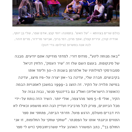
כולם שרים בצוותא – 'על האש'. בתמונה: יוסי קנץ, אדם שפר, שלי בן יוסף,
אודיה קורן, עירית קפלן, אסף מרון, רמי ברוך, אבישי מרידור, מרים זוהר,
לנה אנה כסטרופ (צילום: גדי דגון)
"באה מנוחה ליגע", מודוס דורי. למדתי מוזיקה אתם יודעים. מבנה
של סינקופות. בעצם השם שלו זה 'שיר העמק', הלחין דניאל
סמבורסקי למילותיו של אלתרמן בשנות ה-30 ולימד אותו
בקיבוצים. חברה שלי, עדינה בר-און יצרה על-פיו מיצג, עדינה
במיטה תלויה על הקיר. זה הוצג ב-1999 במשכן לאמנויות הבמה
(האופרה הישראלית) ואח"כ גם בדיזנגוף סנטר, גבוה גבוה על
הקיר, אולי 5-6 מטר מהרצפה, אולי יותר. השיר הזה נותח על-ידי
מכל הכיוונים, פורק לכל מרכיביו ועדיין הנה הוא מושמע וכאילו לא
היו דברים מעולם, הרגש פועל. חזרתי הביתה, פתחתי את ספר
התווים וניגנתי אותו על הפסנתר. "שחקי שחקי על החלומות, זו אני
החולם בך", כתב המשורר האהוב עליי טשרניחובסקי (ויש לי ספר