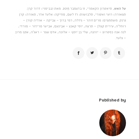
על האש
, תיאטרון הקאמרי, 11 בדצמבר 2015. מאת ובבימוי: דרור קרן.
תפאורה: רועי ואטורי, תלבושות: רז לשם, מוזיקה: אלעד אדר, תאורה: קרן
גרנק. משתתפים: מרים זוהר – גיזלה, רמי ברוך – צביקה – אודיה קורן –
רוחל'ה, עירית קפלן – תרצה, יוסי קאנץ – אבינעם, אבישי מרידור – מורדי,
לנה אנה כסטרופ – יוהנה, שלי בן יוסף – אלונה, אדם שפר – ראג'ה, אסף מרון
– גלעד.
Published by