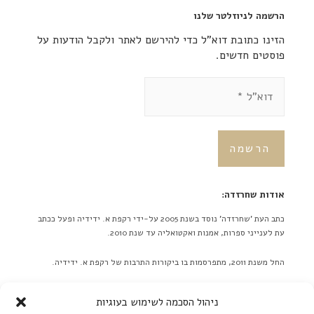
הרשמה לניוזלטר שלנו
הזינו כתובת דוא"ל כדי להירשם לאתר ולקבל הודעות על
פוסטים חדשים.
אודות שחרזדה:
כתב העת 'שחרזדה' נוסד בשנת 2005 על-ידי רקפת א. ידידיה ופעל ככתב
עת לענייני ספרות, אמנות ואקטואליה עד שנת 2010.
החל משנת 2011, מתפרסמות בו ביקורות התרבות של רקפת א. ידידיה.
באתר לא מתפרסמות ידיעות על אירועים מתוכננים בלוח אירועים או
ניהול הסכמה לשימוש בעוגיות
כפריוויו, אלא ביקורות בלבד! ברם, ידיעות על אירועים שונים יתקבלו