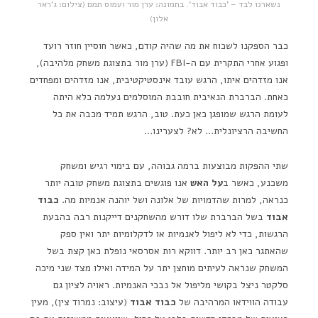
נשארנו לבד – 'כבוד אבוד'. בתמונה: ערן מור ועמוס תמם (צילום: ג'ראר
אלון)
כבר הספקנו לשכוח את מה שהיה קודם, כאשר חוסיין חוזר רועד
ופגוע אחרי התקרית עם ה-FBI (ערן מור בתצוגת משחק מלהיבה),
אנו מזדהים איתו, הרגש עובד אינסטיקטיבית, אנו מזדהים ומפחדים
כאחת. הברברת הנאיבית חובבת המוסלמים נעלמה כלא היתה
לעומת הרגש שמופגן כאן כעת. טוב, הרגש תמיד מכבה את כל
החשיבה הרציונלית… לא? לצערינו…
שתי ההפקות מבוצעות ברמה גבוהה, עם בימוי רגיש ומשחק
משכנע, כאשר ב
על האש
אנו פוגשים בתצוגת משחק טובה יותר
כנראה, למרות שהדמויות של אלונה ושל יוהנה אנמיות מה.
כבוד
אבוד
בשל הברברת שלו דורש מהשחקנים דייקנות רבה בהבעת
הרגשות, כדי לא ליפול לאנמיות או לדקלומיות יתר ואין ספק
שהאתגר כאן רב יותר. דווקא רות אסרסאי נופלת כאן קצת בשל
המשחק שנראה לעיתים מוחצן יתר על המידה ואילו מצד שני מיכה
סלקטר ניצל בקושי מליפול אל נבכי האנמיות. ראויה לציון גם
עבודה הווידאו המרהיבה של
כבוד אבוד
(עיצוב: נמרוד צין), מעין