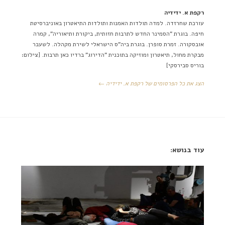
רקפת א. ידידיה
עורכת שחרזדה. למדה תולדות האמנות ותולדות התיאטרון באוניברסיטת
חיפה. בוגרת "הסמינר החדש לתרבות חזותית, ביקורת ותיאוריה", קמרה
אובסקורה. זמרת סופרן. בוגרת ביה"ס הישראלי לשירת מקהלה. לשעבר
מבקרת מחול, תיאטרון ומוזיקה בתוכנית "הדירוג" ברדיו כאן תרבות. [צילום:
בוריס סבירסקי]
הצג את כל הפרסומים של רקפת א. ידידיה ←
עוד בנושא: