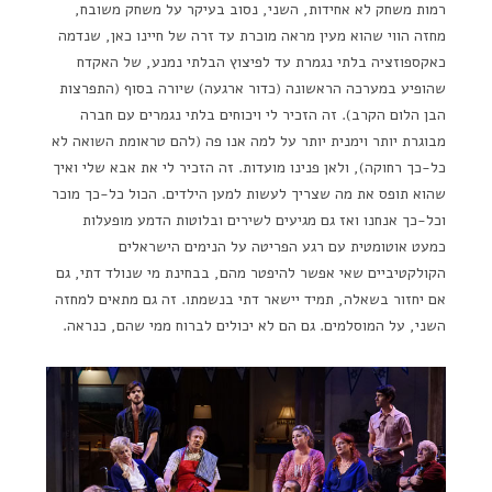
רמות משחק לא אחידות, השני, נסוב בעיקר על משחק משובח,
מחזה הווי שהוא מעין מראה מוכרת עד זרה של חיינו כאן, שנדמה
כאקספוזציה בלתי נגמרת עד לפיצוץ הבלתי נמנע, של האקדח
שהופיע במערכה הראשונה (כדור ארגעה) שיורה בסוף (התפרצות
הבן הלום הקרב). זה הזכיר לי ויכוחים בלתי נגמרים עם חברה
מבוגרת יותר וימנית יותר על למה אנו פה (להם טראומת השואה לא
כל-כך רחוקה), ולאן פנינו מועדות. זה הזכיר לי את אבא שלי ואיך
שהוא תופס את מה שצריך לעשות למען הילדים. הכול כל-כך מוכר
וכל-כך אנחנו ואז גם מגיעים לשירים ובלוטות הדמע מופעלות
כמעט אוטומטית עם רגע הפריטה על הנימים הישראלים
הקולקטיביים שאי אפשר להיפטר מהם, בבחינת מי שנולד דתי, גם
אם יחזור בשאלה, תמיד יישאר דתי בנשמתו. זה גם מתאים למחזה
השני, על המוסלמים. גם הם לא יכולים לברוח ממי שהם, כנראה.