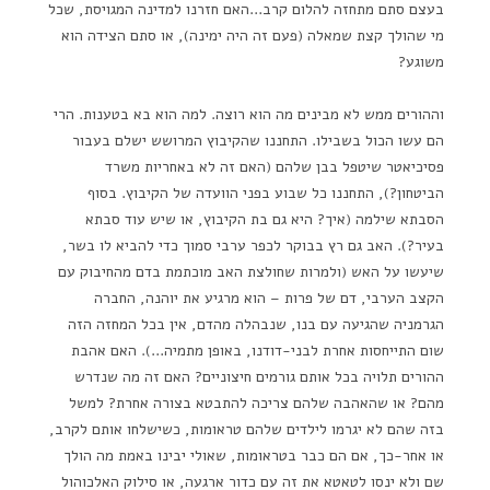
בעצם סתם מתחזה להלום קרב…האם חזרנו למדינה המגויסת, שכל
מי שהולך קצת שמאלה (פעם זה היה ימינה), או סתם הצידה הוא
משוגע?
וההורים ממש לא מבינים מה הוא רוצה. למה הוא בא בטענות. הרי
הם עשו הכול בשבילו. התחננו שהקיבוץ המרושש ישלם בעבור
פסיכיאטר שיטפל בבן שלהם (האם זה לא באחריות משרד
הביטחון?), התחננו כל שבוע בפני הוועדה של הקיבוץ. בסוף
הסבתא שילמה (איך? היא גם בת הקיבוץ, או שיש עוד סבתא
בעיר?). האב גם רץ בבוקר לכפר ערבי סמוך כדי להביא לו בשר,
שיעשו על האש (ולמרות שחולצת האב מוכתמת בדם מהחיבוק עם
הקצב הערבי, דם של פרות – הוא מרגיע את יוהנה, החברה
הגרמניה שהגיעה עם בנו, שנבהלה מהדם, אין בכל המחזה הזה
שום התייחסות אחרת לבני-דודנו, באופן מתמיה…). האם אהבת
ההורים תלויה בכל אותם גורמים חיצוניים? האם זה מה שנדרש
מהם? או שהאהבה שלהם צריכה להתבטא בצורה אחרת? למשל
בזה שהם לא יגרמו לילדים שלהם טראומות, כשישלחו אותם לקרב,
או אחר-כך, אם הם כבר בטראומות, שאולי יבינו באמת מה הולך
שם ולא ינסו לטאטא את זה עם כדור ארגעה, או סילוק האלכוהול