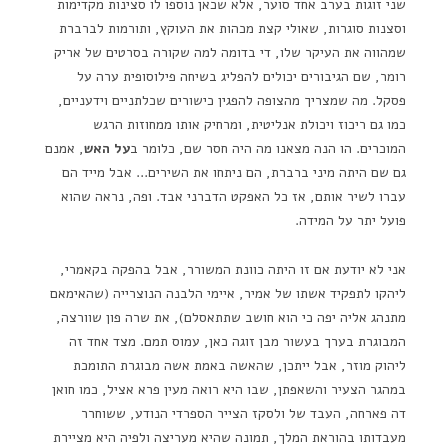
שני זוגות בערב אחד סוער, אלא שכאן נוספו לו סצינות מקדימות
וסצנות סוגרות, שאולי קצת מכהות את העוקץ, ותורמות לברברת
שמהווה את העיקר שלו, די בדומה למה שקורה בסרטים של אריק
רומר, שם הגיבורים יכולים להפליג בשיחה פילוסופית ערה על
פסקל. מה שמצריך מהצופה להפגין כישורים שכלתניים וידעניים,
כמו גם ריכוז ויכולת אנליטית, ומרחיק אותו ממחוזות הרגש
המוכרים. הו הנה מצאנו מה היה חסר שם, כלומר ב
על האש
, אמנם
גם שם היתה מיני ברברת, הם ניתחו את השירים… אבל מייד הם
עברו לשיר אותם, אז כל האפקט הדברני אבד. ופה, נראה שהוא
פועל יתר על המידה.
אני לא יודעת אם זו היתה כוונת המשורר, אבל בהפקה בקאמרי,
ליהקו לתפקיד אשתו של אמיר, איימי הלבנה הנוצרייה (שהאימאם
מתנהג אליה יפה כי הוא חושב שתתאסלם), את שרה פון שוורצה,
המבוגרת בערך בעשור מבן זוגה כאן, עמוס תמם. מצד אחד זה
ליהוק מוזר, אבל ייתכן, שהאשה באמת אשה מבוגרת התומכת
במהגר הצעיר והשאפתן, שבו היא רואה מעין פרא אציל, כמו חואן
דה פארחה, העבד של ולסקז הצייר הספרדי הנודע, ששוחרר
מעבדותו בהוראת המלך, תמונה שהיא מעריצה ולפיה היא מציירת