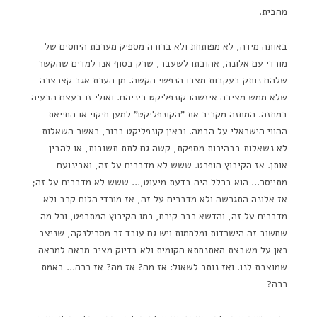
מהבית.
באותה מידה, לא מפותחת ולא ברורה מספיק מערכת היחסים של
מורדי עם אלונה, אהובתו לשעבר, שרק בסוף אנו למדים שהקשר
שלהם נותק בעקבות מצבו הנפשי הקשה. מן הערת אגב קצרצרה
שלא ממש מציבה איזשהו קונפליקט ביניהם. ואולי זו בעצם הבעיה
במחזה. המחזה מקריב את "הקונפליקט" למען חיקוי או החייאת
ההווי הישראלי על הבמה. ובאין קונפליקט ברור, כאשר השאלות
לא נשאלות בבהירות מספקת, קשה גם לתת תשובות, או להבין
אותן. אז הקיבוץ הופרט. ששש לא מדברים על זה, ואבינועם
מתייסר… הוא בכלל היה בדעת מיעוט,… ששש לא מדברים על זה;
אז אלונה התגרשה ולא מדברים על זה, אז מורדי הלום קרב ולא
מדברים על זה, והדשא כבר קירח, כמו הקיבוץ המתרפט, וכל מה
שחשוב זה הישרדות ומלחמות ויש גם עובד זר מסרילנקה, שניצב
כאן על משבצת האתנחתא הקומית ולא בדיוק מציב מראה למראה
שמוצבת לנו. ואז נותר לשאול: אז מה? אז מה? אז ככה… באמת
ככה?