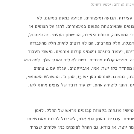
כות (צילום: יסמין דיוויס)
עצירות. תנועה ומעצורים. תנועה כמעט במקום, לא
ופים שמאובטחת פתאום במעצורים. להגן על הצופים או
די המחשבה, תנופת היצירה, הביטחון העצמי. זה סימבול,
עגלה. חלק מסרבים. הם לא רוצים להיות חלק מהעבודה.
הם, יעמוד ביניהם וישמיע קולות צורמים. מישהי תעבור
 מוציא קולות מוזרים. בטח לא ליד האוזן שלך. למה הוא
עושה את זה. הוא סובל? הוא מטריד. בסוף זה מסתדר בקו ישר: אמן, אובייקטים, עגלה עם 4 צופים
(שניים עומדים ושתיים יושבות, הן לא עמדו בזה, בתמונה שתראו כאן יש 5), אמן ב'. המשולש האסתטי,
רה, קהל, מתיישר לקו ישר בין 2 אמנים. הופך ליצירה אחת. יש עוד רובד של צופים מחוץ לקו.
טישיו מונחות בקצוות קבועים מראש של החלל. לאמן
חים. עוגנים. האמן הוא אדם, לא יכול לברוח מאנושיותו.
מר יוצר, או בורא. גם הקהל לפעמים כמו אלוהים שצריך