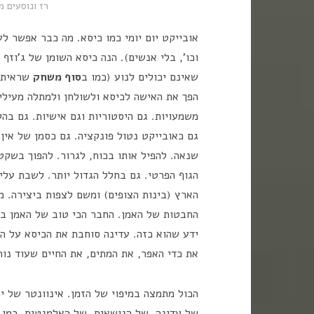
רז ונוסעים מז
אובייקט יום יומי כמו כיסא. מה כבר אפשר ל
וכו', בלי אנשים). הנה כיסא השומן של ג'וזף 
שאינם יכולים לנוע (כמו ב
סוף משחק
שראיתי 
הפך את האישה לכיסא ולשולחן ולמתלה מעילים.
משמעויות. גם היסטוריות וגם אישיות. גם בה
גם כאובייקט נטול פונקציה. גם כסמן של אין
שנאה. להפיל אותו בכוח, לגרור. להפוך בשקט
הגוף הפרטי. גם בחלל הגדול יותר. לשבת עלי
הארץ (בינות הצופים) ומשם לצפות ביצירה. מ
החבטות של האמן. החבר הכי טוב של האמן בל
ידע שהוא כזה. עדינה סוחבת את הכיסא על הג
את כדי האפר, את המתים, את החיים שעוד נות
הכול מתמצה במיפוי של הזמן. אינוונטר של יח
של עדינה, של הנושאים, של האלמנטים, כמו 