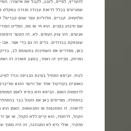
להעריץ, לפייס, לענג, לקבל את אישורו. האי
שמגיעים בכלל לראות עבודה מוזרה במקלט ני
מלחמות. קברים. תלוליות עפר שהם קברים? ל
שם תינוק בפנים. הוא חי או מת. הפליט הסורי
אנשים. זהו צוק העתים. לא. זה הקשר היסטור
שעוסקת בנדודים. כדים זה גם כדי אפר. אנו 
כאן, מסדרים את השמיכות בתשומת לב, בדיקו
ומרחק, מכיוון זה ואחר, במצב תאורה זה ואח
לנוח. הכיסא התחיל בפינת הכניסה ונדד לפינ
האמנית בקודקוד אחד של הישר ההוא שדיברנו 
לרוממות האמן. הכיסא הוא בסיס לאמן המתחנף
בהתחלה. מפייסים כאן את הקהל כבר בהתחלה.
לראווה. זו התחנפות או התנשאות. האמן הוא 
הקהל, לרחמיו, הוא קיים ללא הקהל, או אך ו
מהקיר, אולי היא לא התכוונה, זה היה מתוך שי