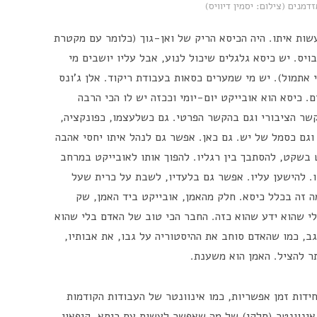
דמנים (צילום: יסמין דיוויס)
עשות איתו. היה הכיסא הריק של ואן-גוך (כלומר עם מקטרת
בויס. יש כיסא גלגלים שיכול לנוע, אבל עליו יושבים מי
אתמול). יש מי שמערים כסאות בעבודת ריקוד. אלן ג'ונס
 כיסא הוא אובייקט יום-יומי וככזה יש לו הכי הרבה
קשר הציבורי וגם בהקשר הפרטי. גם כשלעצמו, כפונקציה,
 וגם כסמל של יש. גם כאן. אפשר גם לנהל איתו יחסי אהבה
 בשקט, להסתבך בין רגליו. להפוך אותו לאובייקט במרחב
ו. להישען עליו. אפשר גם בלעדיו, לשבת על כרית שעל
ה זה בכלל כיסא. חלק מהאמן, אובייקט ביד האמן, שק
י שהוא ידע שהוא כזה. החבר הכי טוב של האדם בלי שהוא
ב, כמו שהאדם סוחב את ההיסטוריה על גבו, את אבותיו,
ר להציל. האמן הוא משענת.
ידות זמן אפשריות, כמו אינוונטר של העבודות הקודמות
אינוונטר (חלקי) של מה שאפשר לעשות עם כיסא. קיפאון,