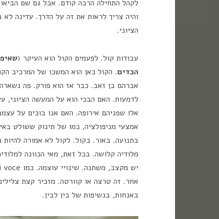
לקהל התחילה הרבה קודם. אבל גם שם הביאו
והיה צריך לראות את זה על הדרך. עדינה לא 
הציוני.
עבודות קול. לפעמים הקול הוא העיקר (
שאיפה
הכדים
. הקול כאן הוא המשכו של המרכיב הק
אברהם בן זאב. כבר אז הוא פורק. פה נשארה 
לדמעות. האם הבכי הוא על המעשה הציוני, ע
אלו שפניהם אירופה. האם אנו בוכים על עצמנ
אמצעי מניפולציה, כמו של תינוק ששולט באימו
בתנועה. באור. בקול. לקול לא אמורה להיות 
מלודיה קלושה. בכל זאת, מאי הכוונה למלודיה
אחר. זה טרצה או קוורטה. מזכיר קצת צלילי
באנחות, בנשיפות של בין לבין.