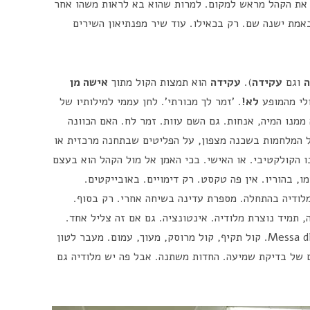
 את הקהל מראש למקום. למרות שהוא בא לראות משהו אחר
באמת ישנה שם. רק בכאילו. עוד שיר מפנתיאון השירים
וגם
עקידה
).
עקידה
הוא תמצות הקול מתוך
אישה מן
ולי מהמופע
לא!
. 'זמר לך מכורתי'. לחן עממי למילותיו של
ממנו המיה, אנחות. גם השם עוות. זמר לח. האם הכוונה
ל המלחמות בשכנה מצפון, על הפליטים שבתחנה מרכזית או
ו הקולקטיבי. או האישי. בכי האמן אל מול הקהל הוא בעצם
, בהוריו. אין פה טקסט. רק דימויים. באובייקטים.
מלודיה בהתחלה. מספרת עדינה בשיחה אחרי. רק בסוף.
, תמיד נוצרת מלודיה. אינטונציה. גם אם זה צליל אחד.
יש מקצב, משתנה. שינויי עוצמה. כמו Messa di voce. קול תקיף, קול מרוסק, מעוך, עמום. מעבר לטון
ם של בדיקת שמיעה. החדות משתנה. אבל פה יש מלודיה גם