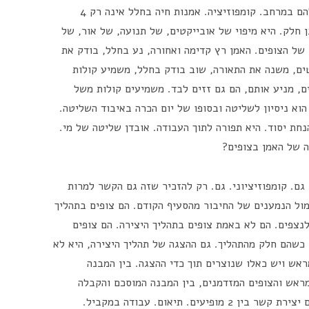
החיבור בין אלמנטים, אחר המיפוי המדויק שלהם במרחב. קומפוזיציה. אמנות חיה בחלל אינה רק 4
לבנים על נייר לבן חלק. היא מיפוי של אובייקטים, של תנועה, של אור, של
 של הצופים. האמן רץ קדימה ואחורה, נע בחלל, בודק את
ם, משנה את התאורה, שוב בודק בחלל, משמיע קולות
, מניע אותם, הם גם זזים לבד. משמיעים קולות משל
הוא ניסיון לשליטה ובסופו של יום הכרה באיבוד השליטה.
חת יסוד. היא תפורה לתוך העבודה. אובדן שליטה של מי.
ה של האמן בצופים?
 גם. קומפוזיציוני. גם. רק להזכיר שזה גם הקשר למרות
ול הנמענים של החיבור מהסעיף הקודם. הם צופים בתהליך
לנצפים. הם לא באמת צופים בתהליך היצירה. הם צופים
כשהם חלק מהתהליך. גם ההצגה של תהליך היצירה, היא לא
ים קבועים מראש ויש כאלו שנוצרים תוך כדי ההצגה. בין המבנה
ראש והצופים המזדמנים, בין המבנה המוסכם והקבלה
המזדמנת של הצופים המזדמנים. יצירה היא גם יצירת קשר בין 2 מופיעים. תיאום. עבודה במקביל.