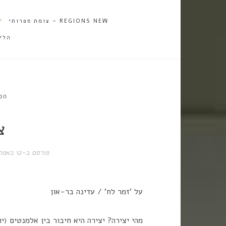
REGIONS NEW – צומת ספרותי
הלי
הס
צ
פורסם ב-
12 באפריל 2017
על 'זמר לח' / עדינה בר-און