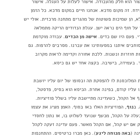
שור הוא חלק מהעבודה. אישור לעלות על העגלה. אישור
דח. זה מקום מדכא. אנחנו חיים במקום מדכא. כל הזמן
א, הן שמיכות פשוטות של מהגרים מתחנה מרכזית. אולי יש
 על חוף הים נראה ישן. עגלת הנדודים הריקה מתמלאה
י. פעם היו שם כדים.
אישה מן הכדים
. עבודה מוקדמת
סוחבים איתנו במסעותינו את עברנו. מסרבים להרפות. גם
ת חוזרות ונשנות. ללכת אחורה וקדימה לראות מקרוב
ר. בעמידה, בישיבה. בקצה אחד יש גם כיסא.
ת המלוכסנת לו להפסקת תה ובסופו של יום עליו יושבת
עליו קודם, בפינה אחרת. הכיסא הוא בסיס, פדסטל,
 אל הקהל, כשעדינה מתיישבת עליו בשלל פוזיציות.
 ב
נוף
, הפוזיציות האלו באו בסוף. האמן מציג את עצמו
נעלה על הקהל, מכשף שנועד לשלוט בו, או נתון לחסדי
רק אם יש קהל, אם הקהל מאשר. פעם עדינה זעקה לקהל
נה (
באה מנוחה ליגע
). כאן מכרו כרטיסים. ההתחנפות