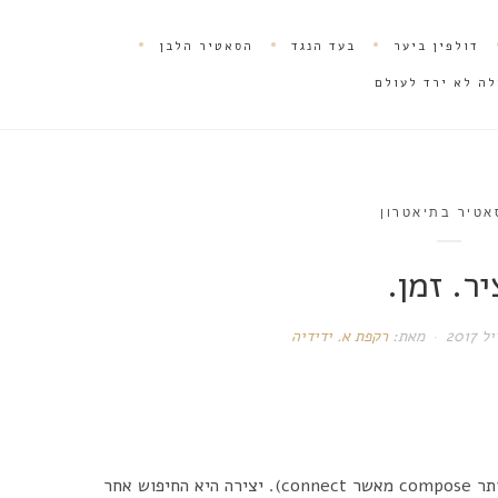
דולפין ביער
בעד הנגד
הסאטיר הלבן
לה לא ירד לעולם
אטיר בתיאטרון
יר. זמן.
מאת:
רקפת א. ידידיה
מהי יצירה? יצירה היא חיבור בין אלמנטים (יותר compose מאשר connect). יצירה היא החיפוש אחר