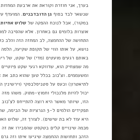
בערך, אני חוזרת וקוראת את ארבעת המחזות 
שנשאר לבד בסוף
גן הדובדבנים
. המועדף על
במקור), אבל לנוכח ההפקה של
שלוש אחיות
ה
אוצרות בלומים גם באחרון. אלא שהסיבה למס
התחושה של ההחמצה, לב המחזה הזה והלב כל 
נושא, על אותו הווי של תקופת שקיעה, הלמה
באותם רגעים מועטים (מדי) של שקט, של ריכו
מה שמצחיק הוא, שדווקא רגעי שקט פיוטיים א
ומשעממים. וצ'כוב בכלל טען שהוא כתב את זה 
לתיאטרון) וכעס על סטניסלבסקי (וירשינין ה
יכול להיות מלנכולי וחמוץ-מתוק. משהו מזה 
הזו, שיותר מאשר היא רוצה להתייחס לצ'כוב ו
תפקידים הולמים ל-3 הגרציות
מכמה שינויים קלים בטקסט שהסבירו את זה בא
הזהב ותחושות ההחמצה שיגיעו איתו וזה גרם 