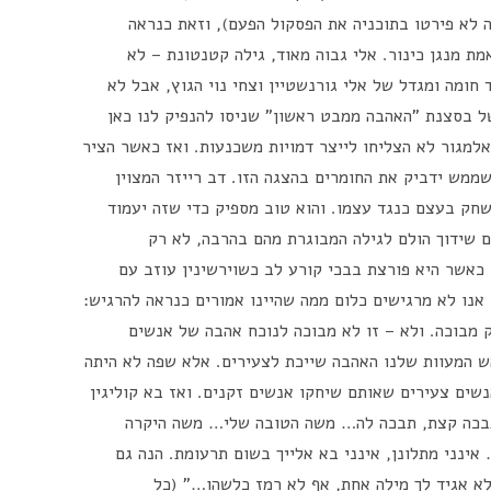
ה לא פירטו בתוכניה את הפסקול הפעם), וזאת כנראה
מת מנגן כינור. אלי גבוה מאוד, גילה קטנטונת – לא
חומה ומגדל של אלי גורנשטיין וצחי נוי הגוץ, אבל לא
 בסצנת "האהבה ממבט ראשון" שניסו להנפיק לנו כאן
אלמגור לא הצליחו לייצר דמויות משכנעות. ואז כאשר הציר
ממש ידביק את החומרים בהצגה הזו. דב רייזר המצוין
שחק בעצם כנגד עצמו. והוא טוב מספיק כדי שזה יעמוד
ים שידוך הולם לגילה המבוגרת מהם בהרבה, לא רק
 כאשר היא פורצת בבכי קורע לב כשוירשינין עוזב עם
 אנו לא מרגישים כלום ממה שהיינו אמורים כנראה להרגיש:
 מבוכה. ולא – זו לא מבוכה לנוכח אהבה של אנשים
ראש המעוות שלנו האהבה שייכת לצעירים. אלא שפה לא היתה
שים צעירים שאותם שיחקו אנשים זקנים. ואז בא קוליגין
 תבכה קצת, תבכה לה… משה הטובה שלי… משה היקרה
ינני מתלונן, אינני בא אלייך בשום תרעומת. הנה גם
לא אגיד לך מילה אחת, אף לא רמז כלשהו…" (כל