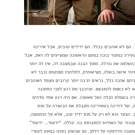
. הם לא אוהבים בכלל. הם ידידים טובים, אבל אירינה
צעירה במקור בוכה בפעם הראשונה שמציעים לה זאת, אבל
רה בת 20 והיא מקבלת בהשלמה את גורלה. מתוך הבנה שבמצבה זה, אין לה יותר
זוהי אישה בשלה, מציאותית, לחלוטין מפוקחת וכבר לא
ניהם אהבה כלל, נראים הרבה יותר קרובים מצמד האוהבים
או לא באמת להתגשם. טוזנבך מת רגע לפני החתונה
ה בשמלת הכלה (של מאשה). אם היה רגע אחד מדהים
ה, של דודינה כשאירינה מקבלת את הבשורה על מות
. הצער הוא לא רק על מות ידיד טוב, אלא על ההחמצה,
שנגזר על האחיות להתבוסס בה. קללה. "ידעתי… ידעתי"
ששבה והידפקה על דלתן, גם שכשהן נסוגו כמעט לגמרי