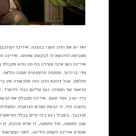
ואז יש את הזוג השני בהצגה: אירינה וטוזנבך
מסכימה להינשא לו לבקשת אחותה. אירינה ה
אירינה כאן אינה צעי
מדי ברירות. התקווה הרומנטית ממנה והלאה. 
חולמת. אבל דווקא הזוג הזה שלכאורה אין בי
הראשי של המחזה. וגם עליהם נגזר להיפרד. 
בדו-קרב חסר טעם. אירינה מקבלת את הבשור
בהצגה הזו, זו הבעת הפנים הכואבת, המצמית
טוזנבך. בשביל רגע כזה קיים בכלל התיאטרון
שוב החמצה, עוד החמצה, זו שלא עוזבת, זו 
אומרת אירינה לשמע הידיעה. לאור המציאות 