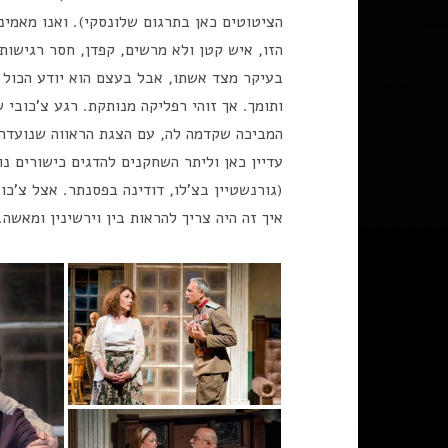
הציטוטים כאן בתרגום שלונסקי). ואנו מאמיני
הזו, איש קטן ולא מרשים, קפדן, חסר רגישות
בעיקר מצד אשתו, אבל בעצם הוא יודע הכול 
ותומך. אך זוהי רפליקה מנותקת. רגע צ'כובי 
המביכה שקדמה לה, עם הצגת הראווה שנועדה 
עדיין כאן וליתר השחקנים להדגים כישורים נו
(גורנשטיין בצ'לו, דודינה בפסנתר. אצל צ'כו
איך זה היה צריך להראות בין וירשינין ומאשה.