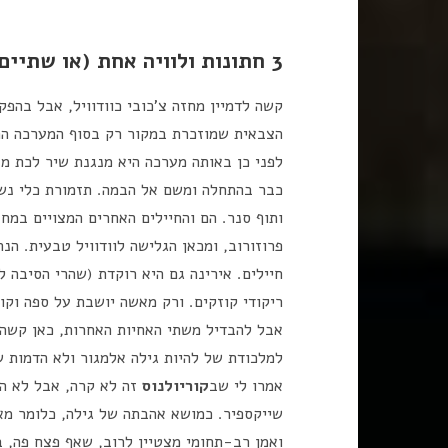
3 חתונות ולוויה אחת (או שתיים)
קשה לדמיין מחזה צ'כובי כוודוויל, אבל בהפ
הצבאית שמוזכרת במקור רק בסוף המערכה הר
לפני כן באותה מערכה היא מנגנת שיר לכת מא
כבר בהתחלה ומשם אל הבמה. תזמורת כלי נשיפ
ותוף סנר. הם והחיילים האחרים המצויים במח
חיילים. אירינה גם היא רוקדת (שהרי הסיבה ל
ריקודי קוזקים. ורק מאשה יושבת על ספה וקו
אבל להבדיל משתי האחיות האחרות, כאן קשה 
למלכודת של להיות גילה אלמגור ולא הדמות ש
אמרו לי שב
קוריולנוס
זה לא קרה, אבל לא הזמ
שייקספיר. כמושא אהבתה של גילה, כלומר מאש
ואמן רב-תחומי מצטיין לרוב, שאף פצח פה, במ