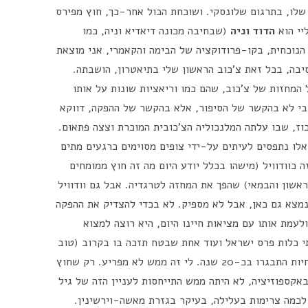
שלו, בתרגום שלונסקי. ושוכחת הכול אחר-כך, חוץ מפירס
יי הוא
הדוד וניה
(שבחיבה מכונה דיאדיא וניה, כמו
נוכחית, בקו-פרודוקציה של הבימה והקאמרי, אני מוצאת
יבה, בכל זאת צ'כוב הראשון שלי בתיאטרון, הושבתה.
המחזות של צ'כוב, שהם כמו וריאציות שונות על אותו
 בי לא בהקשר של הסיפור, אלא בהקשר של ההפקה, דווקא
ז, שבו עלתה המלנכוליה הצ'כובית המוכרת וצצה פתאום.
לו נתפסים לעיתים על-ידי צופים מסוימים כרגעים מתים
כוודוויל (מישהו בכלל יודע היום מה זה חוץ ממומחים
ראשון והבמאי) שהפך את המחזה לטרגדיה. אבל גם וודוויל
נמצא גם כאן, אבל לא מספיק. לא בכדי להצדיק את ההפקה
לעמת אותו עם מציאות חיינו היום, היא רוצה למצוא
 של הבימה, שתי כלות פרס ישראל ועוד אחת שבטח תזכה בו בקרוב (טוב
היא עוד לא בת שישים). לצורך זה, שלוש האחיות התבגרו בכ-20 שנה. לי זה ממש לא מפריע. רק שחוץ
קספוזיציה, לא היתה ממש התייחסות לעניין הזה של גיל
לכמה צרימות בעלילה, בעיקר בגזרת מאשה-וירשינין.