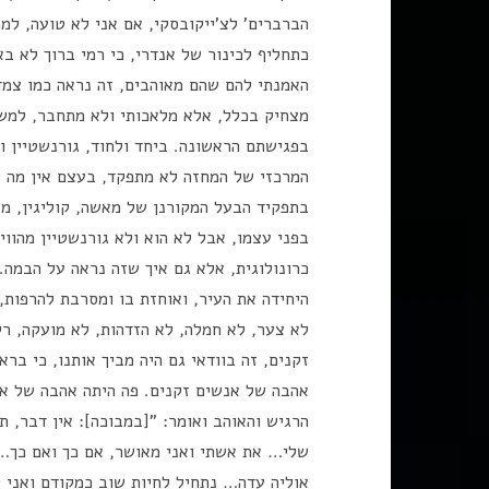
הברברים' לצ'ייקובסקי, אם אני לא טועה, למ
כתחליף לכינור של אנדרי, כי רמי ברוך לא בא
האמנתי להם שהם מאוהבים, זה נראה כמו צמד 
מצחיק בכלל, אלא מלאכותי ולא מתחבר, למשל
בפגישתם הראשונה. ביחד ולחוד, גורנשטיין ו
המרכזי של המחזה לא מתפקד, בעצם אין מה ש
בתפקיד הבעל המקורנן של מאשה, קוליגין, מ
בפני עצמו, אבל לא הוא ולא גורנשטיין מהוו
כרונולוגית, אלא גם איך שזה נראה על הבמה.
היחידה את העיר, ואוחזת בו ומסרבת להרפות,
לא צער, לא חמלה, לא הזדהות, לא מועקה, רק
זקנים, זה בוודאי גם היה מביך אותנו, כי ב
אהבה של אנשים זקנים. פה היתה אהבה של אנ
הרגיש והאוהב ואומר: "[במבוכה]: אין דבר,
שלי… את אשתי ואני מאושר, אם כך ואם כך… א
אוליה עדה… נתחיל לחיות שוב כמקודם ואני 