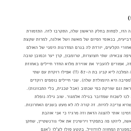
קה הזו, לפחות בחלק הראשון שלה, התקרבו לזה. התזמורת
ביעית, בנאומי הסיום של מאשה ושל אולגה, למרות שקצת
חורי הקלעים, יורדת לה בגרם המדרגות הימני של האולם
ה צבאית: שתי חצוצרות, טרומבון, קרן יער וכמובן טובה
זה, אמורים להעביר את אווירת מלוא החדר חיילים באחוזת
פרוזורוב, ומכאן הגלישה לוודוויל טבעית. הנה המלכה ליא קניג בת ה-87 (!!) אפילו רוקדת עם שתי
מסיבה היא היומולדת שלה). שני חיילים נוספים רוקדים
ראת וגם שורקת כפי שכתוב (אבל טכנית, בלי התכוונות).
לנו לשכוח שמדובר בגילה אלמגור. שוב גילה נופלת
היא צריכה להיות. זה קורה לה לא מעט בשנים האחרונות.
ינו אותי להצגה הזאת וזה מרגיז כי אני אוהבת
ה, ליהקו פה בתפקיד וירשינין את אלי גורנשטיין, שחקן
סגרת המחווה לוודוויל, בקטע סולו לצ'לו ('אגם