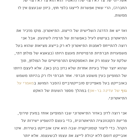
אשלייתי של צד לא רצוי שלו (האסיר הוא הוא צד לא רצוי של
החברה), הרי שאין אפשרות לייצגו כלפי חוץ, כיוון שבעצם אין לו
ממשות.
ואז יש את הדרגה השלישית של הייצוג. התיאטרון. פוקו מזכיר את
התיאטרון בציטוט לעיל כאפשרות של תרפיה לשיגעון. אבל אני
רוצה להתייחס לאמנות התיאטרון לא רק כייצוג מציאות שהוא בעל
משמעויות חברתיות תרפויטיות מעצם היותו (כצאצא של פולחן דתי,
שלקח על עצמו רק את האספקטים התרפויטיים של הפולחן, תוך
שהוא יוצר שלל בעיות אחרות שלא נדון בהן כאן). אלא לעצם היותו
של המופיען כעין משוגע חברתי. אחר חברתי ולו רק בהיותו משמש
כאובייקט בעל מאפיינים סובייקטיביים (הסבר המושג ב
מאמרי על
נוף
של עדינה בר-און
) במהלך מספר השעות של האקט
התיאטרוני.
אני רוצה לדון באזור התיאטרוני שבו המופיען אוחז במעין טירוף,
פריעת הקונוונציה התיאטרונית, כדי בעצם להשפיע ישירות על
הקהל. כדי ליצור קומוניקציה שבה הוא אינו אובייקט בשירות. אינו
אובייקט דומם ללא יכולת לייצג את עצמו לכשעצמו. אלא יותר