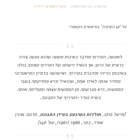
פורסם ב-
10 במרץ 2019
מאת:
רקפת א. ידידיה
על 'קן הקוקיה' בתיאטרון הקאמרי
למעשה, הטירוף מודבר כאינות משעה שהוא נעשה צורה
נראית של היש; אך הואיל וישותו של הטירוף טמונה כולה
באינותו הריהי מודברת כטירוף. ואישושה בדמיון התיאטרוני
מחזיר אותה לאיזו אמת, שהואיל והיא מחזיקתה בשבי
הממשות, היא מגרשתה מן הממשות עצמה ומעלימה אותה
בשיח נעדר-הטירוף של התבונה.
[מישל פוקו,
תולדות השיגעון בעידן התבונה
, תרגם: אהרן
אמיר, כתר, 1986 (1961), עמ' 146]