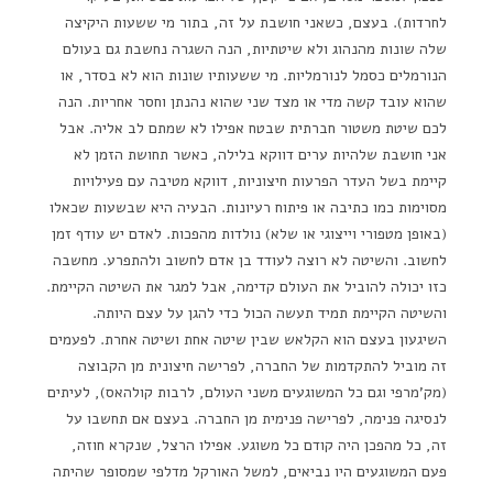
לחרדות). בעצם, כשאני חושבת על זה, בתור מי ששעות היקיצה
שלה שונות מהנהוג ולא שיטתיות, הנה השגרה נחשבת גם בעולם
הנורמלים כסמל לנורמליות. מי ששעותיו שונות הוא לא בסדר, או
שהוא עובד קשה מדי או מצד שני שהוא נהנתן וחסר אחריות. הנה
לכם שיטת משטור חברתית שבטח אפילו לא שמתם לב אליה. אבל
אני חושבת שלהיות ערים דווקא בלילה, כאשר תחושת הזמן לא
קיימת בשל העדר הפרעות חיצוניות, דווקא מטיבה עם פעילויות
מסוימות כמו כתיבה או פיתוח רעיונות. הבעיה היא שבשעות שכאלו
(באופן מטפורי וייצוגי או שלא) נולדות מהפכות. לאדם יש עודף זמן
לחשוב. והשיטה לא רוצה לעודד בן אדם לחשוב ולהתפרע. מחשבה
כזו יכולה להוביל את העולם קדימה, אבל למגר את השיטה הקיימת.
והשיטה הקיימת תמיד תעשה הכול כדי להגן על עצם היותה.
השיגעון בעצם הוא הקלאש שבין שיטה אחת ושיטה אחרת. לפעמים
זה מוביל להתקדמות של החברה, לפרישה חיצונית מן הקבוצה
(מק'מרפי וגם כל המשוגעים משני העולם, לרבות קולהאס), לעיתים
לנסיגה פנימה, לפרישה פנימית מן החברה. בעצם אם תחשבו על
זה, כל מהפכן היה קודם כל משוגע. אפילו הרצל, שנקרא חוזה,
פעם המשוגעים היו נביאים, למשל האורקל מדלפי שמסופר שהיתה