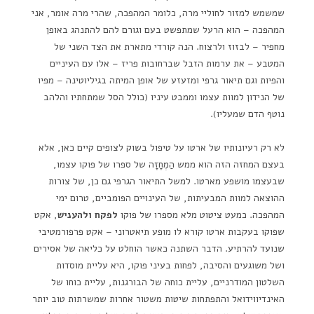
שמשמש למזור לחוליי מרה, כלומר המהפכה, שהרי מרה אומר, אני
המהפכה – הוא הרעל שמתפשט בעם וגורם להם להתנהג באופן
מחפיר – לבזוז ולרצוח. הנה קורדי מתארת את הצד השני של
המטבע – את ערמות הזבל שברחובות פריז – אלו עם העיניים
והפיות וגם תיאור גרפי ומזעזע של אופן המיתה בגיליוטינה – מפיו
של הנידון למוות עצמו וממבט עיניו (כולל הסל שמתחתיו והלהב
נוטף הדם שמעליו).
לא רק רעיונותיו של ארטו על טיפול בשוק לצופים קיים כאן, אלא
בעצם המחזה הזה הוא ממש הַמְחָזָה של ספרו של פוקו עצמו,
שבעצמו מושפע מארטו. למשל התיאור הגרפי גם כן, של צורות
ההוצאה למוות המבעיתות, של העינויים הפומביים, טרום ימי
המהפכה. כמעט ציטוט מלא מספרו של פוקו
לפקח ולהעניש
, אקט
שפוקו בעקבות ארטו קורא לו מופע תיאטרוני – אקט פרפורמטיבי
שנועד להרתיע. הדבר השתנה כאשר הוחלט על כליאה של אסירים
ושל משוגעים והסיבה, לפחות בעיני פוקו, היא עליית מוסדות
השלטון המודרניים, עליית כוחה של הבורגנות, עליית כוחו של
האינדיווידואל והתפתחות שיטות משטור אחרות שמשרתות טוב יותר