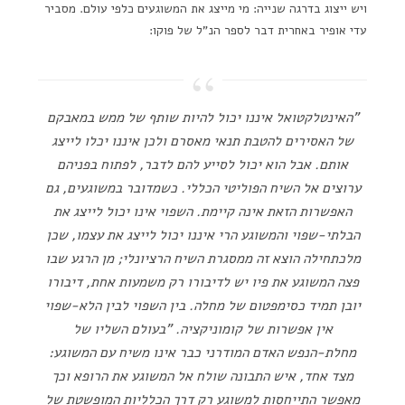
ויש ייצוג בדרגה שנייה: מי מייצג את המשוגעים כלפי עולם. מסביר
עדי אופיר באחרית דבר לספר הנ"ל של פוקו:
"האינטלקטואל איננו יכול להיות שותף של ממש במאבקם
של האסירים להטבת תנאי מאסרם ולכן איננו יכלו לייצג
אותם. אבל הוא יכול לסייע להם לדבר, לפתוח בפניהם
ערוצים אל השיח הפוליטי הכללי. כשמדובר במשוגעים, גם
האפשרות הזאת אינה קיימת. השפוי אינו יכול לייצג את
הבלתי-שפוי והמשוגע הרי איננו יכול לייצג את עצמו, שכן
מלכתחילה הוצא זה ממסגרת השיח הרציונלי; מן הרגע שבו
פצה המשוגע את פיו יש לדיבורו רק משמעות אחת, דיבורו
יובן תמיד כסימפטום של מחלה. בין השפוי לבין הלא-שפוי
אין אפשרות של קומוניקציה. "בעולם השליו של
מחלת-הנפש האדם המודרני כבר אינו משיח עם המשוגע:
מצד אחד, איש התבונה שולח אל המשוגע את הרופא וכך
מאפשר התייחסות למשוגע רק דרך הכלליות המופשטת של