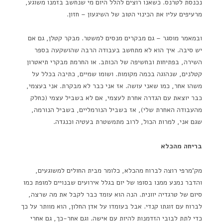
נכנסת לטרנס. כשאנו רוצים להלל היום מי שנחשב בזמנו משוגע,
מרעיפים עליו את הכינוי הטוב של השיגעון – חזון.
ובמאמר מוסגר – גם מבקרים מנסים למשטר. מבקר קטלן, גם אם
יש סיבה. איך הוא לא מתחשב בעבודה הרבה שהושקעה בספר
השירה, בפתיחות ובחשיפה של הכותב. או החרמת מבקרי תיאטרון
קטלנים, שנהוגה בכמה מקומות. ושומו שמיים, כתיבה בכלל על
משהו אחר, כמו שאני עושה. אז אני כבר לא מבקרת. אני בעצמי,
כבר יוצאת עם הגדרה אחרת לעצמי, אם לא בשביל עצמי (כחלק
מהעבודה האחרת שלי), אז בשביל הנורמליים, בשביל הנורמה,
שגם אני, למרות הכול, לרוב מתמשטרת בעטיה וכנגדה.
בריחה מהכלא
מק'מרפי רוצה לברוח מהכלא, כלומר מבית החולים למשוגעים,
והדבר נמנע ממנו בסופו של יום בגלל אירועים שבנויים למופת כמו
סיום של טרגדיה יוונית. הנה הוא עומד כבר לקבל את מה שרצה,
לברוח עם זוגתו קנדי. אבל בעומדו על אדן החלון, הוא מוותר על כך
כדי לתת לבובי הזדמנות להיות עם אישה. וגם אחר-כך, גם אחרי