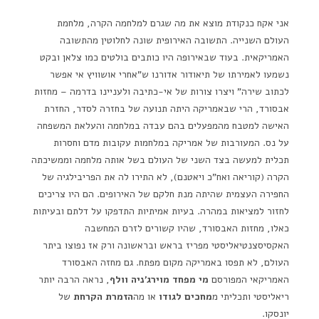
אני אקח כנקודת מוצא את מה שגרם למלחמה הקרה, מלחמת
העולם השנייה. התשובה האירופית שונה לחלוטין מהתשובה
האמריקאית. בעוד שבאירופה היו כותבים בולטים כמו צלאן ובקט
נשמעו לאמירתו של תיאודור אדורנו ש"אחרי אושוויץ אי אפשר
לכתוב שירה" ויצרו צורות של אי-כתיבה ולעניינו בדרמה – מחזות
אבסורד, הרי שבאמריקה היתה תנועה של בחזרה לסדר, החזרת
האישה למטבח מהמפעלים בהם עבדה במלחמה והעלאת המשפחה
על נס. המעורבות של אמריקה במלחמות עקובות מדם וחסרות
תכלית למעשה בצד השני של העולם בשל אותה מלחמה וממשיכתה
הקרה (קוריאה ואח"כ ויאטנם), לא התירו לה את הפריבילגיה של
החפירה העצמית שהיתה מנת חלקם של האירופים. הם היו צריכים
לחזור למציאות במהרה. בעיות אמיתיות התדפקו על דלתם ובעיתות
כאלו, מחזות האבסורד, שהיו קשורים לזרם המחשבה
האקסיסצנטיאליסטי מפריז בראש ובראשונה ורק אז נפוצו ביתר
העולם, לא תפסו באמריקה מקום מפתח. גם מחזה האבסורד
האמריקאי המפורסם
מי מפחד מוירג'ניה וולף
, נראה הרבה יותר
ריאליסטי ותכליתי מ
מחכים לגודו
או מה
הזמרת הקרחת
של
יונסקו.