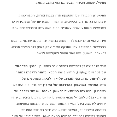
מפעיל, שמאן. מכשף השבט. גם הוא נחשב משוגע.
התיאטרון התמודד עם האספקט הזה בכמה צורות, המפורסמות
שבהן הן הגישה הברכטיאנית, תיאטרון האכזריות של אנטונין ארטו
(שבעצמו השתגע ושהה עשורים בבית משוגעים) והפרפורמנס ארט.
אין זה המקום להיכנס לדיון עמוק בנושא זה, מה גם שדנתי בו מעט
בהרצאתי בפסטיבל עכו שחלקה השני עסק באמן כזר מפעיל חברה.
זר=אחר, משוגע. ויום אחד אואיל להעלותה לרשת…
אבל אני רוצה כן להתייחס למחזה אחר כמעט בן-הזמן:
מרה/סד
של פטר וייס (1964), הידוע בשמו המלא:
סיפור רדיפתו ומותו
של ז'ן-פול מרה, כפי שהוצג על-ידי להקת השחקנים של
בית-המרפא בשרנטון בהדרכתו של האדון דה-סד
. בית המרפא
בשרנטון, הוא בית המשוגעים הראשון בצרפת, שנוסד בפרבר של
פריז ב-1645. להבדיל מבתי משוגעים אחרים קודמים ביבשת, שהיו
ידועים לשמצה בשל תנאי האשפוז הקשים, שהתבטאו בצפיפות,
בזוהמה ובאכזריות, המקום דווקא היה ידוע בשיטות הומניות
לטיפול בחוסים (במיוחד בתחילת המאה ה-19, תחת ניהולו של האב