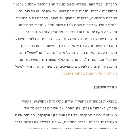
החברה. ובכל זאת, כשרואים את מצעד המפורסמים שחסו בשרנטון
ובמקומות אחרים, מגלים ביניהם שפע של אמנים, אנשי רוח וגם,
למרבה ההפתעה, מדענים. בהפוך על הפוך, החברה נוטה להאמין
בזמנים אלו או אחרים ששיגעון גם שווה מצב שמגביר אמנותיות
ומחשבה מקורית. גם בתחומים כמו מתמטיקה ומדע. והרי היו
מדענים שנחשבו בזמנו למשוגעים בשל תגליותיהם. כלומר משוגע
הוא הצד השני והלא נודע של התבונה. ומשום כך אנו מפחדים
ממנו. בעצם, האיום הכי גדול על אדם "נורמלי" או "שפוי" הוא
שהוא "יאבד את זה". תראו לי מי שלא מפחד מזה. משיגעון, או
מדמנציה, שגם לה לפעמים מאפיינים של מעין שיגעון. וראו למשל
הביקורת על ההצגה
ברטוד ואגנס
.
מאסר ושיגעון
במציאות ובמחזות ובהפקות שלהן בתיאטרון ובקולנוע, נעשה
חיבור, לאו דווקא נכון, בין מאסר של אסירים ובין מאסר של
משוגעים. ברוב המקרים, כך גם נאמר ב
קן הקוקיה
, החוסים אינם
מאושפזים בכפייה. וברוב המקרים, אשפוז בכפייה לא נעשה בגלל
מעשה שמצריך מאסר בשל עברה על החוק, אלא בשל כך