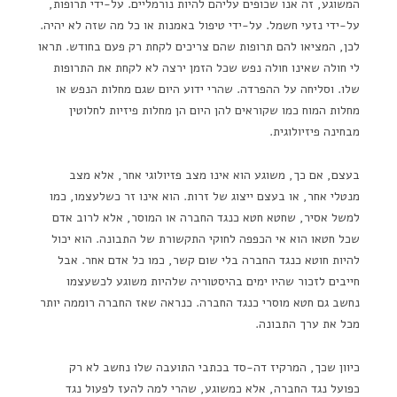
המשוגע, זה אנו שכופים עליהם להיות נורמליים. על-ידי תרופות,
על-ידי נזעי חשמל. על-ידי טיפול באמנות או כל מה שזה לא יהיה.
לכן, המציאו להם תרופות שהם צריכים לקחת רק פעם בחודש. תראו
לי חולה שאינו חולה נפש שכל הזמן ירצה לא לקחת את התרופות
שלו. וסליחה על ההפרדה. שהרי ידוע היום שגם מחלות הנפש או
מחלות המוח כמו שקוראים להן היום הן מחלות פיזיות לחלוטין
מבחינה פיזיולוגית.
בעצם, אם כך, משוגע הוא אינו מצב פזיולוגי אחר, אלא מצב
מנטלי אחר, או בעצם ייצוג של זרות. הוא אינו זר כשלעצמו, כמו
למשל אסיר, שחטא חטא כנגד החברה או המוסר, אלא לרוב אדם
שכל חטאו הוא אי הכפפה לחוקי התקשורת של התבונה. הוא יכול
להיות חוטא כנגד החברה בלי שום קשר, כמו כל אדם אחר. אבל
חייבים לזכור שהיו ימים בהיסטוריה שלהיות משוגע לכשעצמו
נחשב גם חטא מוסרי כנגד החברה. כנראה שאז החברה רוממה יותר
מכל את ערך התבונה.
כיוון שכך, המרקיז דה-סד בכתבי התועבה שלו נחשב לא רק
כפועל נגד החברה, אלא כמשוגע, שהרי למה להעז לפעול נגד