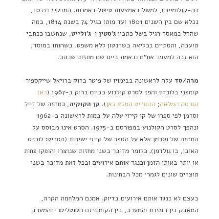
דה-קולומייה), למשל באמצעות טיפול באמנות. המרקיז דה סד,
נכלא שם בין השנים 1801 ועד מותו בגיל 74 בשנת 1814, במה
שהחל כמאסר רגיל בשל כתביו
ג'סטין
ו-
ג'ולייט
, שנחשבו ככתבי
תועבה, והסתיים בכליאה בשרנטון ללא משפט. בשהותו במוסד,
הוא זכה למעמד אח"מ ובאמת ביים שם מחזות שכתב.
מרה/סד
עלה לראשונה בבימויו של פיטר ברוק ברויאל שייקספיר
קומפני בלונדון והפך לסרט קולנוע בביום ברוק ב-1967 (
כאן
הגרסה המלאה
;
התסריט המלא כאן
).
קן הקוקיה
, כמחזה של דייל
וסרמן לפי ספרו של קן קייזי עלה על במות לראשונה ב-1962
ונהפך לסרט הקולנוע במפורסם ב-1975. הסרט אינו מבוסס על
המחזה של וסרמן אלא על הספר של קייזי ישירות (תסריט: לורנס
האובן, בו גולדמן). כלומר מדובר בשני מחזות שנוצרו והופקו פחות
או יותר באותו הזמן וכנגד אותם אירועים ובכל זאת מדובר בשני
תוצרים שונים לגמרי מכל הבחינות.
בעצם לא כנגד אותם אירועים בדיוק. אמנם המלחמה הקרה,
המאבק בין המזרח והמערב, בין הקומוניזם הטוטליטרי והמערב