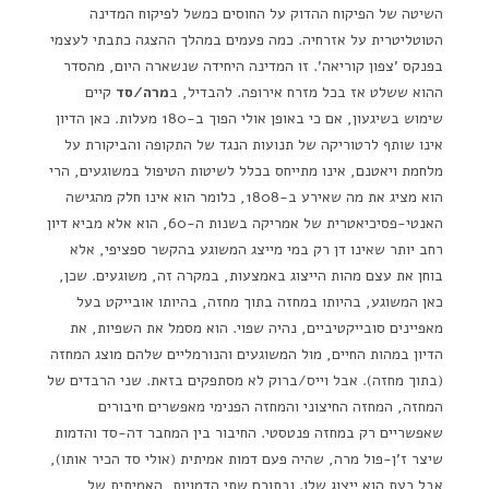
השיטה של הפיקוח ההדוק על החוסים כמשל לפיקוח המדינה
הטוטליטרית על אזרחיה. כמה פעמים במהלך ההצגה כתבתי לעצמי
בפנקס 'צפון קוריאה'. זו המדינה היחידה שנשארה היום, מהסדר
ההוא ששלט אז בכל מזרח אירופה. להבדיל, ב
מרה/סד
קיים
שימוש בשיגעון, אם כי באופן אולי הפוך ב-180 מעלות. כאן הדיון
אינו שותף לרטוריקה של תנועות הנגד של התקופה והביקורת על
מלחמת ויאטנם, אינו מתייחס בכלל לשיטות הטיפול במשוגעים, הרי
הוא מציג את מה שאירע ב-1808, כלומר הוא אינו חלק מהגישה
האנטי-פסיכיאטרית של אמריקה בשנות ה-60, הוא אלא מביא דיון
רחב יותר שאינו דן רק במי מייצג המשוגע בהקשר ספציפי, אלא
בוחן את עצם מהות הייצוג באמצעות, במקרה זה, משוגעים. שכן,
כאן המשוגע, בהיותו במחזה בתוך מחזה, בהיותו אובייקט בעל
מאפיינים סובייקטיביים, נהיה שפוי. הוא מסמל את השפיות, את
הדיון במהות החיים, מול המשוגעים והנורמליים שלהם מוצג המחזה
(בתוך מחזה). אבל וייס/ברוק לא מסתפקים בזאת. שני הרבדים של
המחזה, המחזה החיצוני והמחזה הפנימי מאפשרים חיבורים
שאפשריים רק במחזה פנטסטי. החיבור בין המחבר דה-סד והדמות
שיצר ז'ן-פול מרה, שהיה פעם דמות אמיתית (אולי סד הכיר אותו),
אבל כעת הוא ייצוג שלו. ובתורם שתי הדמויות, האמיתית של