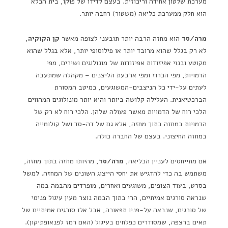
מערכת שלטון אחידה וריכוזית. בעצם לדידו של פוקו, בית הכלא
הוא חלק ממערכת כליאה (משטור) רחבה יותר.
מרה/סד
הוא מחזה הרבה יותר תובעני לצופה מאשר
קן הקוקיה
,
לא רק בגלל שהוא מרובד יותר או פילוסופי יותר, אלא בגלל שהוא
מקוטע ובנוי אפיזודות אפיזודות של מונולוגים ושירים, מפי
הדמויות, מפי הכרוז ומפי ארבעת הליצנים – מקהלה שמתעבה
לעתים על-ידי כל הניצבים-המשוגעים, כמיטב המסורת
הברכטיאנית. העלילה קלושה ביותר והיא יותר מונולוגים המהווים
הלכי רוח של הדמויות מאשר פעולה שלהן. הלכי רוח לא רק של
הדמויות במחזה בתוך מחזה, אלא גם של דה-סד ושל קולומייה
במחזה החיצוני. בעצם של החברה כולה.
אם מתייחסים לעניין הכליאה,
מרה/סד
, מהיותו מחזה בתוך מחזה,
משתמש בה כדי להדגיש את יחסי הייצוג השונים של המחזה. למשל
בסרט, בעוד הצופים, משוגעים ואחרים, מופרדים מהבמה במה
שנראה סורגים אמיתיים, הרי בתוך הבמה נוצר מעין עיגול פנימי
של סורגים, שנראה על-פניו תפאורה, אבל אלו סורגים אמיתיים של
תאים ברצפה, שמסודרים כפלחים בעיגול (האם רמז לפנאופתיקון).