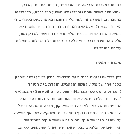
בהיותו במערכת הכליאה של התבוניים, כלומר 68 יום. לא רק
שהוא חייב לשחק אותה נורמלי (ולא משוגע כמו בכלא), כדי לזכות
בהטבות ובחופש (שההחלטה עליהן נתונה באופן כמעט בלעדי בידי
האחות ראטצ'ד), אלא שלתדהמתו הרבה, רוב חבריו החוסים לא
נמצאים שם באשפוז בכפייה אלא מרצונם החופשי ולא רק זאת,
אלא שהם אינם בכלל רוצים לעזוב. למרות כל ההגבלות שמוטלות
עליהם במוסד זה.
פיקוח – משטור
דיון בכליאה ובעצם בפיקוח על הכלואים, נידון באופן נרחב ומרתק
בספר אחר של פוקו,
לפקח והלעניש: הולדת בית הסוהר
(
Surveiller et punir: Naissance de la prison
)
משנת 1975
(בעברית: רסלינג 2015). אחת ההתייחסויות הידועות בספר הוא
ההתייחסות של פוקו למבנה הפנאופטיקון, מבנה שהגה האדריכל
הבריטי ג'רמי בנת'הם בסוף המאה ה-18 ושסקיצה שלו אף מופיעה
על עטיפת ספרו של פוקו. מבנה זה מאפשר פיקוח מתמיד של
האחראים על הכלואים מבלי שאלו יידעו אפילו שמפקחים עליהם.