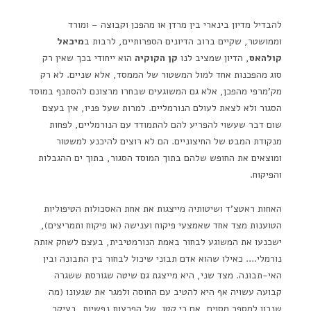
להבדיל מדיון בינארי בין מרדן או מהפכן וקבוצה – ומורד
וממושטר, שקיים ברוב הדיונים הספרותיים, לרבות ב
מיכאל
קולהאס
, הדיון שמציב לנו
קן הקוקיה
הוא ייחודי בכך שאין רק
סוג מהפכנות אחד למול המשטור של הממסד, אלא שניים. לא רק
מק'מרפי מהפכן, אלא גם המשוגעים שבחרו מרצונם להסתנף במוסד
הסגור ולא לצאת לעולם הנורמליים. למרות שעל פניו, אין בעצם
שום דבר שעשוי להפריע להם להתמודד עם הנורמליים, לפחות
מנקודת המבט של החיצוניים. הם לא רוצים להיכנע למשטור
ומוצאים את החופש שלהם בתוך המוסד הסגור, בתוך ים ההגבלות
והפיקוח.
האחות ראטצ'ד ושיטותיה מייצגות את אחת האסכולות הטיפוליות
הטוענות מצד אחד שאמצעי פיקוח וענישה (או פיקוח ותמריצים),
ישכנעו את המשוגע לבחור באמת הנורמטיבית, בעצם לשחק אותה
נורמלי…. כאילו שהוא אדם תבוני שיכול לבחור בין התבונה ובין
האי-תבונה. מצד שני, היא מייצגת גם שיטה שגורסת ששגרה
קבועה עשויה אף היא להטיב עם החוסה ולמגר את שגעונו (מה
שנכון למספר מסוים, אם כי קטן, של הפרעות נפשיות, בעיקר