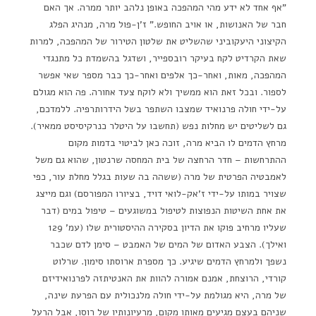
"אף אחד לא ידע מהי המהפכה באופן נלהב יותר ממרה. אך האם
חבר של האנושות, או אויב החופש." ז'ן-פול מרה, מנהיג הפלג
הקיצוני היעקוביני שהשליט את שלטון הטירור של המהפכה, למרות
שאת הקרדיט לקח בעיקר רובספייר, ושדגל בהשמדת כל מתנגדי
המהפכה, מאות, ואחר-כך אלפים ואחר-כך כבר מספר שאי אפשר
לספור. ובכל זאת הוא ממשיך ולא לוקח צעד אחורה. פה הוא מגולם
על-ידי חולה פרנואיד שמצבו השתפר בשל הידרותרפיה. ללמדכם,
גם לשליטים יש מחלות נפש (תחשבו על היטלר כנרקיסיסט ממאיר).
מרחץ הדמים לו הביא מרה, זוכה כאן לביטוי בדמות מקום
ההתרחשות – חדר הרחצה של בית המחסה שרנטון, שהוא גם משל
לאמבטיה הפרטית של מרה (ששהה בה שעות בגלל מחלת עור, כפי
שצויר במותו על-ידי ז'אק-לואי דויד, בציורו המפורסם) וגם מייצג
את אחת השיטות הנפוצות לטיפול במשוגעים – טיפול במים (דבר
שעליו מרחיב פוקו את הדיון בסקירה ההיסטורית שלו (עמ' 129
ואילך). הצבע האדום של המים של האמבט – סימן לדם שכבר
נשפך ולמרחץ הדמים שיגיע. כך מספרת ארוסתו סימון. שרלוט
קורדי, הרוצחת, אמנם אמורה להוות את האנטיתזה לפרנואידיזם
של מרה, היא מגולמת על-ידי חולה מלנכולית עם הפרעת שינה,
שניהם בעצם מגיעים מאותו מקום, מרעיונותיו של רוסו, אבל הרעל