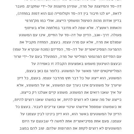
דה-סד והמיוצגת של מרה, שתיהן מיוצגות על-ידי שחקנים. מעבר
לזאת, יש לנו חיבור בין דה-סד וקולומייה (גם הוא דמות במחזה),
בדיון אודות מהות הטיפול ומשחקי הייצוג. אולי כמו מק'מרפי
והאחות ראטצ'ד. אלא שפה לא מדובר במלחמה אלא בשיתוף
פעולה. דרך-אגב, הדיון של דה-סד על החיים, אינו עם המשוגע
שמגלם את מרה, אלא עם מרה עצמו. בעצם, המחזה מקביל את
ההפרעה הפסיכיאטרית של דה-סד, הסדיזם (מונח שנקרא על שמו)
עם הסדיזם הפרגמטי הפוליטי של מרה, המתעלל בעם על-ידי טרור
ובעצם השיגעון משמש באמצעות הקבלה זו כאמירה על
הפוליטיקאים יותר מאשר על המשוגע. כלומר גם כאן בעצם,
המשוגע, הוא ייצוג של כל דבר חוץ מהדבר עצמו. בעצם, כל דיון
שיערך על משוגעים אינו נערך עם המשוגע, או על המשוגע, אלא
על איך שאנו רואים את המשוגע. משוגע קיים אצלנו רק כייצוג.
כייצוג של מה שאנו לא רוצים להיות, או כמשהו שאנו רוצים להיות,
או כשמשהו שמסמל איזשהו שינוי שאנו צריכים לעבור. בעצם כל
הדיון על המשוגעים באשר הוא, הוא דיון בינינו לבין עצמנו על
עצמנו. פעם אחת פסיכיאטרית אחת לחשה לי שבעצם עד היום
המשוגעים לא רוצים לקחת את התרופות שלהם. טוב להם במצב