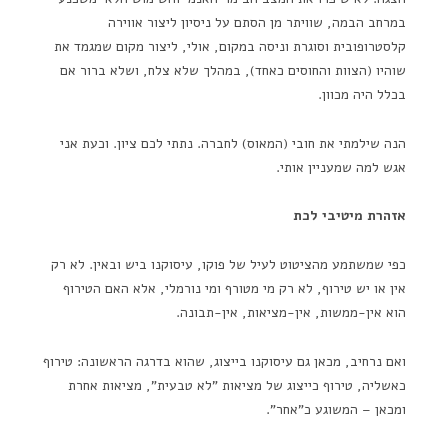
במרחב הבמה, שוויתר מן הסתם על ניסיון ליצור אווירה
קלסטרופובית וסוגרת וניסה במקום, אולי, ליצור מקום שמגמד את
שוהיו (הצוות והחוסים כאחד), במהלך שלא צלח, ושלא ברור אם
בכלל היה מכוון.
הנה שילמתי את חובי (המאוס) לחברה. נתתי לכם ציון. וכעת אני
אגש למה שמעניין אותי.
אזהרת מיטיבי לכת
כפי שמשתמע מהציטוט לעיל של פוקו, עיסוקנו ביש ובאין. לא רק
אין או יש טירוף, לא רק מי מטורף ומי נורמלי, אלא האם הטירוף
הוא אין-ממשות, אין-מציאות, אין-תבונה.
ואם נרחיב, מכאן גם עיסוקנו בייצוג, שהוא בדרגה הראשונה: טירוף
כאשליה, טירוף כייצוג של מציאות "לא טבעית", מציאות אחרת
ומכאן – המשוגע כ"אחר".