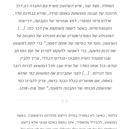
המחלה. מצד שני, איש השיגעון משיח עם החברה רק דרך
תיווכה של תבונה מופשטת באותה מידה, שהיא בבחינת סדר,
אילוץ פיסי ומוסרי, לחץ אנונימי של הקבוצה, דרישות
הקונפורמיות. באשר לשפה משותפת אין דבר כזה. […]
המונולוג של הפסיכיאטריה שהוא מונולוג של התבונה על
השיגעון, נועד על בסיסה של אותה דממה." כדי לתת למשוגע
את זכות הזעקה, כדי לאפשר לזעקתו לפרוץ אל תוך המרחב
שבו מתנהל השיח התבוני-פוליטי הכללי, צריך להבין
קודם-כול אותו הסדר של שיח שבו חדל המשוגע להיות דובר
בעל זכויות. […] לפני שמבינים את המשוגע כפי שהוא
באמת, אם אפשרית בכלל הבנה כזאת, צריך להבינו כמי
שהושתק מכוחה של התבונה ולמענה." (עמ' 218-219).
כלומר, כאשר לא נפתרה בעיית הייצוג מהדרגה הראשונה, כאשר
המשוגע, להבדיל מהאסיר, אינו נתפס כאדם טבעי אלא כייצוג