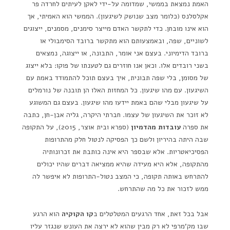
האמת נמצאת בממשי, שמדומה על-ידי לאקן לעיתים לחרדה פר
אקלסלנס (כלומר מצב שנושק לשיגעון). הממשי הוא האמיתי, אך
הוא אינו מובחן. כדי לתקשר האדם מייצר סימנים, מסמנים, ייצוגים
לשוניים, שפה, ובאמצעותם הוא מתקשר ברובד הסימבולי או
ברובד הדימיוני. בעצם אני אומר, התבונה, או ייצוגה, נמצאים
בשני רובדים אלו. וכאן אנו חוזרים גם לטענתו של פוקו: בלא ייצוג
של מסומן, בלי שפה תבונית, איך בעצם תוכל להתמודד באמת עם
השיגעון. עם מהו שיגעון. כל המחזות האלו הן תובנה של נורמלים
על שיגעון מבלי שהם באמת יידעו מהו שיגעון. בעצם גם המשוגע
לא זוכר את השיגעון של עצמו. חברתי היקרה, גליה אבן-חן, כתבה
את ספרה
עובדות מהדמיון
(ספרא ובית אוצר, 2015), על התקופה
שבה היתה בהיריון ולשם כך הפסיקה לנטול חלק מהתרופות
הפסיכיאטריות. אלא שבספר היא אינה כותבת את זכרונותיה
מהתקופה, אלא היא מעידה שהיא ממציאה דברים שהיו יכולים
להתרחש באותה תקופה, כי המצב נטול-התרופות לא איפשר לה
ממש לזכור את כל מה שהתרחש.
אבל בכל זאת, אחד הרגעים המטלטלים ב
קו הקוקיה
הוא הרגע
שבו מק'מרפי לא רק מבין שהוא לא ירצה את העונש שנגזר עליו