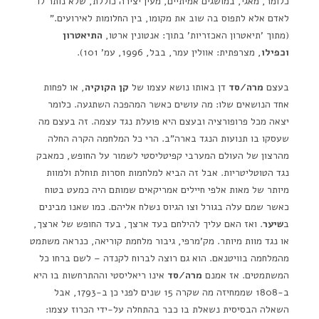
כלומר, מאגי, במושגים אמיתיים, מעין יצירה כוללת, שלא נותר לו
לאדם אלא לתפוס בה שוב את מקומו, בין החלומות לאירועים."
(מתוך 'תיאטרון האכזריות' בתוך: אנטונין ארטו,
התיאטרון
וכפילו
, מצרפתית: אוולין עמר, בבל, 1996, עמ' 101).
בעצם
מרה/סד
דן באותו נושא עצמו של
קן הקוקיה
, או לפחות
אחד הנושאים שלו: מה עושים כאשר המהפכה השתגעה. כלומר
יצאה מכל פרופורציה ובעצם היא פועלת נגד עצמה. זה בעצם מה
שעסקו בו תנועות הנגד בארה"ב. הרי כל המלחמה הקרה החלה
מהרצון של העולם המערבי קפיטליסטי לשמור על החופש, כמאבק
נגד הטוטליטריות. אבל זה הביא למלחמות חסרות תוחלת ולמוות
מיותר של מאות אלפי חיילים אמריקאים שמותם היה כמעט בטוח
כאשר שמם עלה בגורל וצו הגיוס נשלח אליהם. כמו שאנו מבינים
ב
שיער
. ואז האם עליך להילחם בעד ארצך, בעד החופש של ארצך,
או נגד מוות מיותר. מק'מרפי, גיבור מלחמת קוריאה, כנראה משתמט
מהמלחמה בוויטנאם. הוא גם רוצה לברוח לקנדה – לשם ברחו כל
המשתמטים. אז אמנם
מרה/סד
אינו ריאליסטי וההתרחשות בו היא
ב-1808 שממחיזה מה שקרה 15 שנים לפני כן ב-1793, אבל
השאלה הבסיסית נשאלת בו כבר בהתחלה על-ידי הכרוז עצמו: