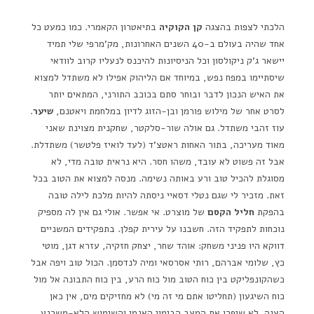
הלכתי לצפות בהצגה
קן הקוקיה
בתיאטרון הקאמרי. כמו כמעט כל
אחד שהיה בעולם ב-40 השנים האחרונות, מק'מרפי שלי תמיד
יישאר ג'ק ניקולסון וכל הניסיונות להיכנס לנעליו קרוב לוודאי
שיסתיימו במפח נפש, במיוחד אם הליהוק אפילו לא משתדל למצוא
את האיש הנכון לדבר ובוחר סתם בכוכב התורני, המתאים יותר
לסרט אחר של מילוש פורמן ובן-הזוג לדיון במלחמת ויאטנם,
שיער
.
עוז זהבי משתדל. גם אולה שור-סלקטר, שחקנית מצוינת שאני
מאוד מעריכה, בתור האחות ראטצ'ד (לעד לואיז פלטשר) משתדלת.
אבל זה פשוט לא עובד, משהו חסר. היא נראית טובה מדי, לא
מסוגלת להכיל טוב ורע באותה נשימה. מנסה למצוא את הטוב בכל
זאת. מזכיר לי שגם נטלי דסאיי ניסתה להיות מלכת לילה טובה
בהפקת
חליל הקסם
של מוצרט. אי אפשר. אולי גם אין לה מספיק
נוכחות לתפקיד הזה. חשבנו על עירית קפלן. בתפקידים המשניים
דווקא היו פניני משחק: אוהד שחר, יצחק חזקיה, עזרא דגן, מוטי
כץ, שלומי אברהם, רותי אסרסאי ומיה לנדסמן. הכול טוב ויפה אבל
כשהקונפליקט בין כוח הטוב מול כוח הרע, בין כוח התבונה אל מול
כוח השיגעון (תחליטו אתם מי זה מי) לא מחזיקים מים, אין כאן
הצגה. לא שיפרו את המצב הבימוי האנמי והשימוש הלא-משכנע