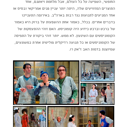
החופשי, השפיעה על כל העולם, אבל מלחמת ויאטנם, אחד
התוצרים המזוויעים שלה, היתה יותר עניין פנים אמריקאי ובסיס או
אחד המניעים לתנועות נגד רבות בארה"ב. באירופה התעניינו
בדברים אחרים. בכלל, כאמור אחת ההשפעות על ברוק היא כאמור
של ברכט וברכט כידוע היה קומוניסט. האם זוהי ההתעסקות של
הקומוניסטים עם השיגעון. לא ממש. יותר זוהי ביקורת על התפיסה
של הקומוניסטים או כל תנועה רדיקלית פוליטית אחרת כמשוגעים,
שמיוצגת בדמות האב ז'אק רו.