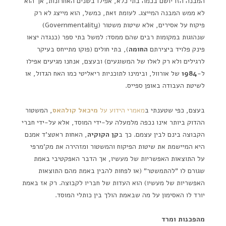
המבנה הזו יושם בכמה בתי כלא, אפילו בשנים האחרונות, אך הוא
לא ממש המבנה המייצג. לעומת זאת, כמשל, הוא מייצג לא רק
פיקוח על אסירים, אלא שיטות משטור (Governmentality)
שנהוגות במקומות רבים שהם ממסד: למשל בתי ספר (כנגדה יצאו
פינק פלויד ביצירתם
החומה
), בתי חולים (פוקו מתייחס בעיקר
לרגילים ולא רק לאלו של המשוגעים) ובעצם, אנחנו מגיעים אפילו
ל-
1984
של אורוול, ובימינו לתוכניות ריאליטי כמו האח הגדול, או
לשיטת העבודה באופן ספייס.
בעצם, כפי שטענתי ב
מאמרי הידוע על
מיכאל קולהאס
, המשטור
ההדוק ביותר אינו נכפה מלמעלה על-ידי המוסד, אלא על-ידי חברי
הקבוצה בינם לבין עצמם. כך ב
קן הקוקיה
, האחות ראטצ'ד אמנם
היא המיישמת את שיטות הפיקוח והמשטור ומזהירה את מק'מרפי
על התוצאות האפשריות של מעשיו, אך הדבר האפקטיבי באמת
שגורם לו "להתמשטר" (או לפחות להבין באמת מהם התוצאות
האפשריות של מעשיו) הוא העדות של חבריו לקבוצה. רק אז באמת
יורד לו האסימון על מה שבאמת הולך בין כותלי המוסד.
מהפכנות ומרד