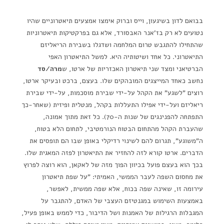
בבואם לדון בשיגעון, וייס וברוק אימצו אמצעים תיאטרוניים שהיו
נטועים לא רק בז'אנר האבסורד, אלא גם בפרקטיקות תיאטרוניות
שהתחילו להתגבש טרום המלחמה ושדגלו בשבירת הריאליזם
התיאטרוני. כל אחד ושיטותיה היא. למשל התיאטרון האפי
הברטיאני ומצד שני תיאטרון האכזריות של ארטו, ש
מרה/סד
נחשב כאחד המייצגים המובהקים שלו. בעצם, ברכט ובעיקר ארטו,
רוצים "לשגע" את הקהל על-ידי שבירת מוסכמות, על-ידי שבירת
ריאליזם ועל-ידי אפילו התעללות בקהל, מנטלית ופיזית (שאחר-כך
התפתחה להפנינגים של שנות ה-70). כל זאת מתוך אמונה,
שהעברת הקהל מהתחום הבטוח הנורמטיבי, לתחום הלא בטוח,
ה"משוגע", תגרום להם לשינוי רדיקלי באופן שבו הם תופסים את
הדברים. ארטו קורא לזה להחזיר את התיאטרון לפזה המאגית שלו.
בכך הוא בעצם פועל בכיוון הפוך מזה של לאקאן, הוא רוצה לפרוץ
את מחסום השפה לעבר הממשי, האמיתי: "על שפת תיאטרון
עירומה זו, שאינה שפה בכוח, אלא שפה ממשית, לאפשר,
באמצעות השימוש במגנטיזם העצבי של האדם, להתגבר על
המגבלות הרגילות של האמנות ושל הדיבור, כדי לממש באופן פעיל,