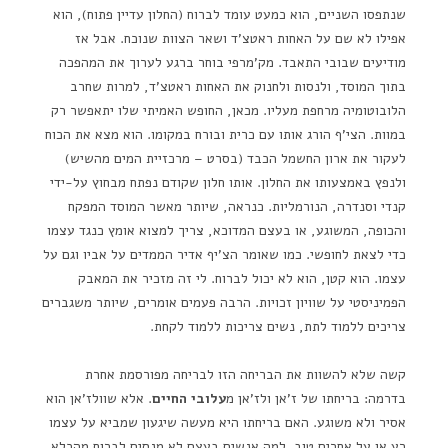
שנתפסו השניים, הוא כמעט עומד לברוח (החלון עדיין פתוח), הוא
אפילו לא שם על האחות ראטצ'ד ושאר הצוות שנוכח. אבל אז
מודיעים שבובי התאבד. מק'מרפי בוחר ברגע לערוך את המהפכה
בתוך המוסד, ולנסות ולחנוק את האחות ראטצ'ד, למרות שחרב
הלובוטומיה מרחפת מעליו. מכאן, החופש האמיתי שלו יתאפשר רק
במוות. הצי'ף הורג אותו עם כרית ובורח במקומו. הוא מצא את הכוח
לעקור את ארון החשמל הכבד (בסרט – מרכזיית המים מהשיש)
ולנפץ באמצעותו את החלון. אותו חלון שקודם נפתח מבחוץ על-ידי
קנדי וסנדרה, הנורמליות. כנראה, שיותר מאשר המוסד המפקח
והכופה, המשוגע, או בעצם המדוכא, צריך למצוא אומץ כנגד עצמו
כדי לצאת לחופשי. כמו שאומר הצ'יף אדיר הממדים על אביו וגם על
עצמו. הוא קטן, הוא לא יכול לברוח. לי זה מזכיר את המאבק
הפמיניסטי על שוויון זכויות. הרבה פעמים אומרים, שיותר משגברים
צריכים ללמוד לתת, נשים צריכות ללמוד לקחת.
קשה שלא להשוות את הבריחה הזו לבריחה מפורסמת אחרת
בדרמה: בריחתו של ז'אן ולז'אן מ
עלובי החיים
. אלא שוולז'אן הוא
אסיר ולא משוגע. האם בריחתו היא מעשה שיגעון שמביא על עצמו
רע או על אחרים טוב. למה אנשים בעצם לא מנסים לברוח מהכלא