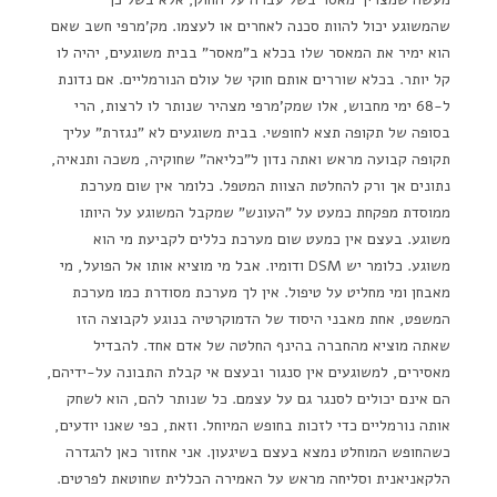
שהמשוגע יכול להוות סכנה לאחרים או לעצמו. מק'מרפי חשב שאם
הוא ימיר את המאסר שלו בכלא ב"מאסר" בבית משוגעים, יהיה לו
קל יותר. בכלא שוררים אותם חוקי של עולם הנורמליים. אם נדונת
ל-68 ימי מחבוש, אלו שמק'מרפי מצהיר שנותר לו לרצות, הרי
בסופה של תקופה תצא לחופשי. בבית משוגעים לא "נגזרת" עליך
תקופה קבועה מראש ואתה נדון ל"כליאה" שחוקיה, משכה ותנאיה,
נתונים אך ורק להחלטת הצוות המטפל. כלומר אין שום מערכת
ממוסדת מפקחת כמעט על "העונש" שמקבל המשוגע על היותו
משוגע. בעצם אין כמעט שום מערכת כללים לקביעת מי הוא
משוגע. כלומר יש DSM ודומיו. אבל מי מוציא אותו אל הפועל, מי
מאבחן ומי מחליט על טיפול. אין לך מערכת מסודרת כמו מערכת
המשפט, אחת מאבני היסוד של הדמוקרטיה בנוגע לקבוצה הזו
שאתה מוציא מהחברה בהינף החלטה של אדם אחד. להבדיל
מאסירים, למשוגעים אין סנגור ובעצם אי קבלת התבונה על-ידיהם,
הם אינם יכולים לסנגר גם על עצמם. כל שנותר להם, הוא לשחק
אותה נורמליים כדי לזכות בחופש המיוחל. וזאת, כפי שאנו יודעים,
כשהחופש המוחלט נמצא בעצם בשיגעון. אני אחזור כאן להגדרה
הלקאניאנית וסליחה מראש על האמירה הכללית שחוטאת לפרטים.