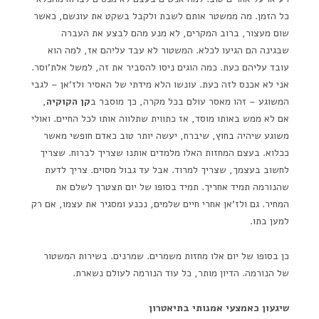
כל הזמן. מה ממשטר אותם לשבת ולקבל בשקט את עונשם, כאשר
שום מעצור, ברוב המקרים, לא מנע מהם לבצע את העברה
שבגינה הם הגיעו לכלא. המשטור לא עבד עליהם אז, למה הוא
עובד עליהם כעת. כמה הוגים ניסו להסביר את זה, למשל אלת'וסר.
אני לא אכנס לזה כעת. עונשו הלא מידתי של האסיר ולז'אן – לגבי
המשוגע – זהו מאסר עולם בכל מקרה, כך מוסבר ב
קן הקוקיה
,
אם לא ממש באותו מוסד, אז כתווית שתלווה אותו לכל החיים. ואולי
משוגע שיהיה בחוץ, שיברח, יעשה יותר טוב כאדם חופשי מאשר
ככלוא. בעצם המחזות האלו מלמדים אותנו שצריך לברוח. שצריך
לחשוב בעצמך, שצריך למרוד. אבל עד גבול מסוים. צריך לדעת
שהנורמה תמיד אחריך. תמיד בסופו של יום תצטרך לשלם את
המחיר. גם ולז'אן אחרי חיים שלמים, נכנע ומסגיר את עצמו, אם רק
למען בתו.
כן בסופו של יום אלו מחזות משמרים. שמרנים. בשירות המשטור
של הנורמה. הדיון מותר, כל עוד הנורמה לעולם נשארת.
שיגעון כאמצעי אמנותי בתיאטרון