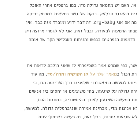
ו, האם יש מחמאה גדולה מזו, כמו גרפסים אחרי האוכל
קנים בהאנגר הבלאק-בוקס של גשר נמצאים במרחק יריקה
ממני, אולי אפילו פחות ממטר. אז שיראו. אז מה אם אני cry-baby, זה דבר ידוע ומוכרז מזה כבר. אין
ן הדמעות לכאורה. ובכל זאת, אני לא לגמרי מרוצה ויש
י הדמעות הנפרטים בנפש והניתוח האנליטי הקר של אותה
פשר, כפי שמרט אמר כשסיפרתי לו שאני הולכת לראות את
ת הכול ב
מאמר שלך על
קן הקוקיה
ו
מרה/סד
, מה עוד
תייחס למעשה התיאטרוני שלפנינו דרך הפריזמה הזו, כי
 גדולה על שיגעון, בתי משוגעים או יחסים בין אנשים
ת במעשה השיגעון לאורך ההיסטוריה, במחזות ההם,
 אנינות מדי, מבחינת אמירה אוניברסלית גדולה. למעשה,
א שגיאות יתרות, בכל זאת, זה נעשה בשיתוף צוות