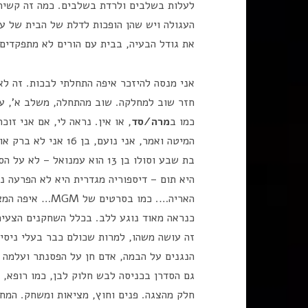
לעלות בשלבים ולרדת בשלבים. כמה זה קשיר
העגולה ויש שהן הופכות לדלת של הבית של עמ
את גודל הבעיה, בבית עם הורים לא מתפקדים.
אני מנסה להיזכר איפה התחלתי לבכות. זה לא
חזר שוב למחלקה. שוב מהתחלה, משלב א', עם 
כמו ב
מרה/סד
, או אין. נראה לי, אם אני זו
היא תום – דיספוריה מגדרית היא לא הפרעה נ
האריה…. כמו בסר
כנראה מאוד נוגע ללב. בכלל השחקנים הצעירי
זה עושה משהו, למרות שכולם כבר בעלי ניסיון
הנגנים על הבמה, אדם חן על הפסנתר ועלמה בר
גם הסדרן בכניסה לבש חלוק לבן, כמו רופא, 
חלק מהצגה. פנים וחוץ, מציאות ומשחק. המח