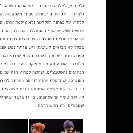
ולא הוא, לאלמה ולתמרה – יש אמהות שלא כ"
ולברק – זוג הורים שמתים מפחד מהתקפות הז
ללחוץ על כפתור ההקלטה ולא צילמה אותו. מ
אנשים שפשוט החיים התעללו בהם ולכן הם כאן
או הורים חולים במחלת נפש יכולים להיות סיב
בכלל לא מביאים לשיגעון ויש פגועי נפש שמ
ספונטניות, יש חסך בשינה בצבא שידוע כגורם
רלוונטי, אנו עוסקים במחלקת נוער. הם לא י
הכיוונים והשטנצ'ים, שקשה לפרוץ מזה עם מש
האוטיסט שמדקלם מהזיכרון את המכתב לדודה
קיבל, גם שם אשפזו אוטיסט בבית משוגעים. מ
לו. הוא צעיר המשתת
שטנצ'ים, היו ממש הרבה.