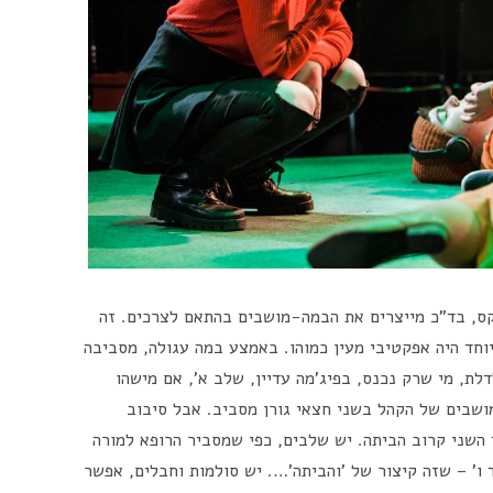
ס, בד"כ מייצרים את הבמה-מושבים בהתאם לצרכים. זה
וחד היה אפקטיבי מעין כמוהו. באמצע במה עגולה, מסביבה
. הכי קרובים לדלת, מי שרק נכנס, בפיג'מה עדיין, שלב א', אם מישהו
מושבים של הקהל בשני חצאי גורן מסביב. אבל סיבוב
 השני קרוב הביתה. יש שלבים, כפי שמסביר הרופא למורה
ד ו' – שזה קיצור של 'והביתה'…. יש סולמות וחבלים, אפשר