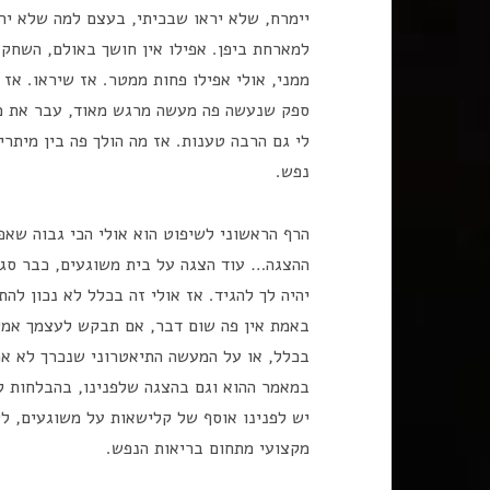
יימרח, שלא יראו שבכיתי, בעצם למה שלא ירא
למארחת ביפן. אפילו אין חושך באולם, השח
ספק שנעשה פה מעשה מרגש מאוד, עבר את מבח
לי גם הרבה טענות. אז מה הולך פה בין מיתר
נפש.
הרף הראשוני לשיפוט הוא אולי הכי גבוה שא
ההצגה… עוד הצגה על בית משוגעים, כבר סגר
יהיה לך להגיד. אז אולי זה בכלל לא נכון לה
באמת אין פה שום דבר, אם תבקש לעצמך אמירה
בכלל, או על המעשה התיאטרוני שנכרך לא אח
במאמר ההוא וגם בהצגה שלפנינו, בהבלחות לא
יש לפנינו אוסף של קלישאות על משוגעים, לל
מקצועי מתחום בריאות הנפש.