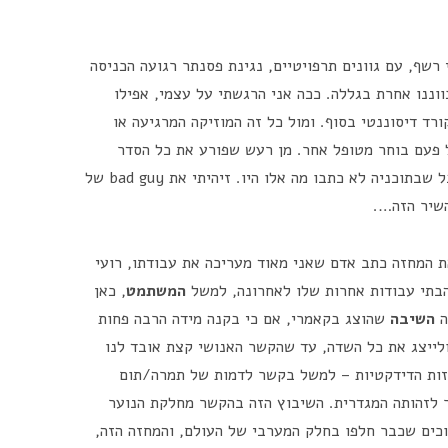
 רשף, עם גוונים תרפויטיים, נגינת פסנתר רגועה הכניסה
וננו אחרת בגללה. ככה אני הרגשתי על עצמי, אפילו
רד דיסוננטי בסוף. ומול כל זה המוזיקה המרגיעה או
פעם בוחר מטופל אחר. מן רעש שפורע את כל הסדר
שהרופאים מנסים, שהמוזיקה מנסה ליצור. חבל שבתוכניה לא כתבו מה אלו היו. זיהיתי את bad guy של
השיר הזה….
את המחזה כתב אדם שאני מאוד מעריכה את עבודתו, רועי
הבתי עבודות אחרות שלו לאחרונה, למשל
המשתמט
, כאן
ה
השיבה
שהוצג בקאמרי, אם כי בקנה מידה הרבה פחות
ולייצג את כל השדה, עד שהקשר האנושי קצת אובד לנו
זות הדידקטיות – למשל בקשר לדמות של תמרה/תום
 לזהותה המגדרית. השיבוץ הזה בהקשר מחלקת הנוער
וכים שכבר חלפו בחלק המערבי של העולם, והמחזה הזה,