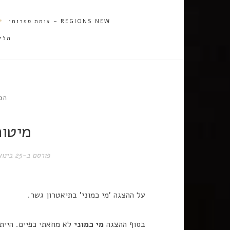
REGIONS NEW – צומת ספרותי
הלי
הס
מיטות
פורסם ב-
25 בינואר 2020
על ההצגה 'מי כמוני' בתיאטרון גשר.
בסוף ההצגה
מי כמוני
לא מחאתי כפיים. היית