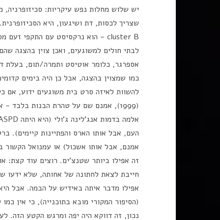
יש שלוש מחלות נפש עיקריות: סכיזופרניה, מנ
שצריך לכסות, דת ושיגעון, היא הסכיזופרנית
cluster B – הוא נרקסיסט עם התקפי ז
לבתי חולים למשוגעים, ואכן צוין בהצגה שהם
אספרגר, כלומר אוטיסט ותמרה/תום, בעלת דיס
כמו שמצוין בהצגה, אבל כן היה בימים קדומי
להשוות לאיזה סרט בית משוגעים ידוע, אם כי קצת פחות כ
(1999), אמנם שם על טהרת הבנות בלבד –
אמנם, אבל אותו אשכול) או עמנואל הקשור בד
חייבת לצאת לחתונה של אחותה, שלא ידעו שה
אפילו מדבר איתה באידיש על הבמה. אבל היא 
(הסיפור המקורי מובא בתוכנייה), כי אין כמו 
נכון, זה דווקא היה יפה ומרגש הקטע הזה. ל