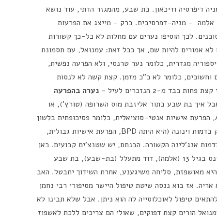
יה דיפרסיה ודיכאון. בת שבע, מהמגזר הדתי, עוד נושא
. אלמה – מניה-דפרסיבית. ברק – מייצג את הפרעות
עם מסוכנים. לכך הוסיפו נערים עם מחלות לא כל-כך קשורות
 לא אמורים להיות שם, אך בכל זאת: עמנואל, עם תסמונת
פוריה מגדרית, כלומר נער טרנסי, ולא הפרעה נפשית,
ם וחשוכים, כלומר לא כ"כ מזמן. קצת קשה לא לנסות
בד מ-2 הנזכרים לעיל –
נערה בהפרעה
 אבל איך בת שבע בתור אליזבת מוס השרופה (טורץ'), או
אלמה בדמות אנג'לינה ג'ולי (היא היתה ASPD, הפרעת אישיות אנטי-סוציאלית, כלומר פסיכופתית בלשון
העם, אבל אותו הארס והפתיינות קיימים). ברק בדמות וינונה (היא היתה BPD, הפרעת אישיות גבולית,
מות אנג'לינה הקשורה. הבנתם, יש שטנצ'ים קבועים. כאן
זה אפילו ביותר שטנצ'ים. רוצים עוד קצת: אונס בגיל 13 (אלמה), דוד מתעלל (בת-שבע), בת שבע
יא מאושפזת, סליחה משיגענע, אחרת השידוך יתבטל. האב
אריה. אז בוא ננסה שיטת טיפול היישר מסיפורי רבי נחמן
להתאים טיפול לאוכלוסייה לה הוא ניתן. אבל שלא תבינו לא
עמנואל הורים קצת דפוקים, שאולי הם צריכים ללכת לאשפוז