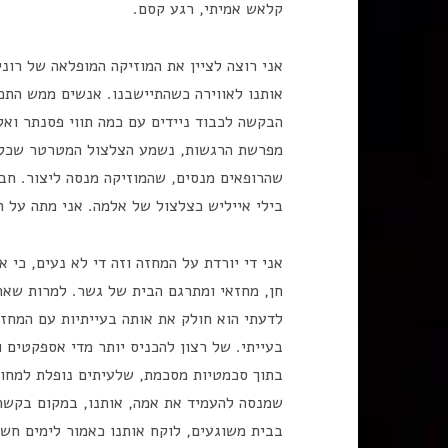
קלאש אמיתי, רגע קסם.
אני רוצה לציין את המוזיקה המופלאה של רוני
אותנו לאווירה כשהתיישבנו. אנשים ממש התכו
הבקשה לכבוד ניידים עם כמה תווי פסנתר ואקו
מפרשת הרגשות, נשמע הצלצול המטרטר שכל 
בילי אייליש כצלצול של אלמה. אני מתה על 
אני די יורדת על המחזה וזה די לא נעים, כי 
חן, מחזאי ומתרגם הבית של גשר. למרות שא
לדעתי הוא חולק את אותה בעייתיות עם המחז
בעייתי. של רצון להכניס יותר מדי אספקטים 
בתוך סכמטיות מסכמת, שלעיתים נופלת למחו
שמנסה להעמיד את אמה, אותנו, במקום בקשר
בבית משוגעים, לוקח אותנו כאמור לימים חש