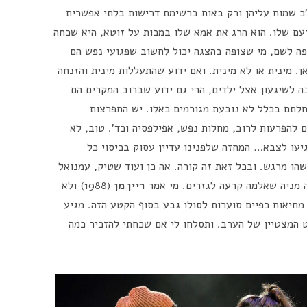
כ שמות עליהן ורק באות ברשימת דרישות בלתי אפשרית
עם שלו. הוא הרג את אמא שלו במכות על זוטא, היא שכחה
פה לשם, מי שצופה בהצגה יכול לחשוב שפגועי נפש הם
. מינית או לא מינית. ואם ידוע שהתעללות מינית והזנחה
ה לשיגעון אצל ילדים, הרי גם ידוע שברוב המקרים הם
חלתם בכלל לא נובעת מגורמים כאלו. יש התפרצות
 להפרעות לרוב, מחלות נפש, אפילפסיה וכד'. טוב, לא
גיעו לצבא… המחזה שלפנינו עדיין עסוק בכיסוי כל
הו מרגש. ובכל זאת זה קורה. אה כן ועוד שטיק, עמנואל
 מניה שאלמה קרעה לגזרים. מי אמר
ריין מן
(1988) ולא
חיאות כפיים סוערות לסולו גבע בסוף הקטע הזה. מגיע
פים, בן 13 בלבד ובהחלט המצטיין של הערב. ותסלחו לי אם שכחתי להזכיר כמה