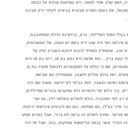
ה, האם שלב אחד למטה. ויש שמיטות עולות על הבמה
נואל, עת נעמה המורה מבקרת בניסיון לעזור ורק מבינה
 בגלל הסוף העלילתי, ברק, ברוטינת הדלת המסתובבת,
פיג'מה ואז היה שוב דיון באם יש הצגה, של המשוגעים,
כרת טוב, שהמעיין התחיל לנבוע דווקא כשברק עלה על
המיטה ואמר, אני נועם, בן 16 אני לא ברק אולי קצת ברק… ואז אלמה היא נטע בת 18, רות בת 16 היא
בת שבע וסולו בן 13 הוא עמנואל – לא על הספקטרום, אם כי כולם על הספקטרום ולבסוף סופיה בת 15
פשית. ואז כולם עולים להצגה, שמתחילה עם שגיאת
טים של MGM… איפה המציאות ואיפה ההצגה. למה בכיתי לא יודעת. משהו שם היה
ם, בני גילם של הדמויות ולא שחקנים בוגרים מתיילדים,
 רב לפי התוכניה. כולם לומדים בתלמה ילין, גם שני
 סיני בצ'לו, הם מתלמה. וגם הם לובשים פיג'מות ירוקות.
או סניטר. מחוץ לאולם זה נראה לא ברור, אבל בפנים ממש
זה הזכיר קשר בכמה קלישאות שחוקות, בהה. אבל אז היה