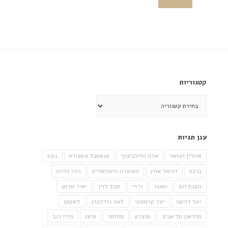
קטגוריות
קטגוריות
ענן תגיות
אוולין הגואל
אלה וסילביצקי
אנסמבל פספורט
בקט
ברכט
דניאל אורן
האופרה הישראלית
הדר גלרון
הצגת זום
ואגנר
ורדי
חנוך לוין
יאיר שרמן
יעל לויטה
יעל קרמסקי
לאה גולדברג
לאקאן
מוזיאון תל אביב
מוצרט
מחזמר
מיצג
מירי רגב