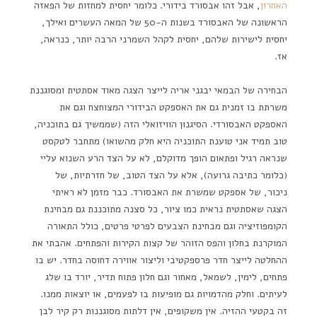
האחרון
, אבל זהו אבסורד בידורי. כלומר יחסית למחזות של הפאזה
הראשונה של האבסורד בשנות ה-50 של המאה העשרים ואילך,
יחסית לישירות שלהם, יחסית לקהל השמרני הרבה יותר, כנראה,
אז.
הבחירה של הבמאי יבגני אריה לייצר הצגה מאוד אסתטית ומסוגננת
משרתת בו זמנית גם את האספקט הבידורי המצוחצח וגם את
האספקט האבסורדי. הסיגנוּן הוויזואלי הזה (שממשיך גם בתוכניה,
טוב תמיד אני טוענת התוכניה היא חלק מהשואו) מתחבר לטקסט
שנראה רגיל ופתאום הופך מדוקלם, לא על הצד הרע השנוא עליי
(כלומר כתיבה גרועה), אלא על הצד הטוב, של חזרתיות, של
ניכור, של אספקט שמשרת את האבסורד. כבר מזמן לא ראיתי
הצגה שאסתטית נראית כמו ציור, כל סצנה מתוכננת גם מבחינת
הקומפוזיציה וגם מבחינת הצבעים לפרטי פרטים, כולל התאורה
המוקרנת בחלון והפס הזוהר של קצות הקירות והפתחים. אהבתי את
ההחלטה לייצר חדר פרספקטיבי וליצור אווירה דחוסה בחדר. יש בו
פתחים, לימין, לשמאל, מאחור וגם חלון פתוח תדיר, יורד בו שלג
לעיתים. וחלק מהדמויות גם מופיעות בו לפעמים, או יוצאות ממנו.
זה בקטעי ההזיה. אין משקופים, אין דלתות מסוגננות רק קיר לבן