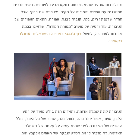
והדלת נחבאת עד שהיא נפתחת. דווקא מבעד לפתחים נראים חדרים
מסוגננים עם טפטים ותמונות על הקיר, יש חיים שם בחוץ. אבל
החדר שלפנינו ריק, נקי, קוביה לבנה. אפורה. התאים האפורים של
הגיבורה. עוד ורסיה על מוטיב "ממוחה הקודח", שראינו בכמה
עבודות לאחרונה, למשל
דון ג'ובני
באופרה הישראלית
ו
אותלו
בקאמרי
.
הגיבורה קונה שמלה אדומה. והאדום הזה בולט מאוד על רקע
הלבן, אפור, אפור יותר כהה, כחול כהה, שחור של כל היתר, כולל
הבגדים של הגיבורה לפני שהיא עוטה על עצמה של השמלה
האדומה. זה מזכיר לי את הסרט
שבעה
של האחים אלקבץ ואת