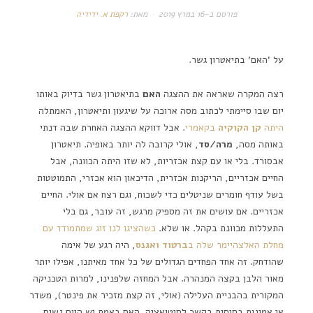
פורסם ב-
16 במרץ 2019
מאת:
רקפת א. ידידיה
על 'האם' בתיאטרון גשר.
רצה המקרה שאראה את ההצגה
האם
בתיאטרון גשר בדיוק באותו
יום שבו סיימתי לכתוב מסה ארוכה על שיגעון ותיאטרון, האמתלה
היתה
קן הקוקיה
בקאמרי
. אבל דווקא ההצגה האחרת שבה דנתי
באותה מסה,
מרה/סד
, אולי קרובה לה יותר באופיה. תיאטרון
אבסורד. בלי או עם קצת אכזריות, לא שזו היתה הכוונה, אבל
החיים אכזריים, הריקנות אכזרית, הדיכאון הוא אכזרי, התמוטטות
בשל עודף חומרים שניטלים כדי לשכוח, וגם רצח אם אולי. החיים
אכזריים. אם עושים את זה מספיק מרגש, זה עובר, גם בלי
התעללות מכוונת בקהל. או שלא.
כשהציגו לנו זוג שמתמודד עם
מחלת האלצהיימר שלה ב
ברטוד ואגנס
, היה רגע של אימה
שהודחק. זה אחד הפחדים הגדולים של כל אחד מאיתנו, אפילו יותר
מאור הלבן בקצה המנהרה. אבל המחזה שלפנינו, למרות הטכניקה
המקורית בהבניית העלילה (אולי, זה קצת מזכיר את פינטר), משדר
אי אמינות בסיסית בקשר לסיטואציה. האם באמת יש היום נשים