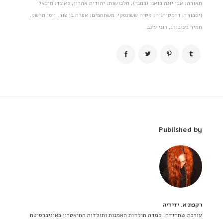
תאורה: אבי יונה בואנו (במבי), תלבושות: יהודית אהרון, סאונד: מיכאל
ויסבורד, דרמטורגיה: קטיה ששונסקי. משתתפים: אפרת בן צור, יוסי מרשק,
תמיר גינזבורג, רוני עינב.
Published by
רקפת א. ידידיה
עורכת שחרזדה. למדה תולדות האמנות ותולדות התיאטרון באוניברסיטת