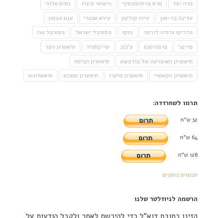
מרה/סד
מרט פרחומובסקי
נישואי פיגרו
נסים אלוני
עדינה בר-און
עידו קולטון
עירא אבנרי
ענת עצמון
פדריקו גרסיה לורקה
פוקו
פסטיבל ישראל
פסטיבל עכו
פרינג'
פרפורמנס
צ'כוב
שייקספיר
תיאטרון גשר
תיאטרון האופרטה של בודפשט
תיאטרון הבימה
תיאטרון הקאמרי
תיאטרון מיקרו
תיאטרון תמונע
תיאטרונטו
תרמו לשחרזדה:
32 ש"ח
64 ש"ח
128 ש"ח
סכומים נוספים
הרשמה לניוזלטר שלנו
הזינו כתובת דוא"ל כדי להירשם לאתר ולקבל הודעות על