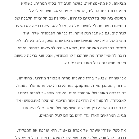
מציאות, לא תת-מציאות. כאשר הגיבורה בסוף המחזה, כשהיא
מתעוררת בבית החולים, שואלת איפה היא… חשבתי לי על
הסיטואציה של
בדלתיים סגורות
, אולי זה גם הקובייה הלבנה של
התפאורה שגרמה לי לחשוב על זה, אבל לא. היא כנראה לא הגיעה
לגיהינום, גם כשהבן חנק אותה. זו כנראה הפנטזיה שלה. עוד
מוטיב של הזיה של אנשים שחושבים שהם אפס, כלום בעולם. לא
לזלזל בהרגשה האיומה הזו, שלא קשורה למציאות כאמור. הייתי
רוצה להאמין שזה מה שהתכוון לו המחזאי, אבל אני צריכה לעשות
פיתול מחשבתי גדול מאוד בשביל זה.
אני שמחה שבגשר בחרו להעלות מחזה אבסורד מודרני, כהווייתו,
בידורי, מסוגנן מאוד. מתוקתק. כמו העבודה של מרטהאלר כאמור.
זה כנראה האופי של אבסורד היום. הצוהר שאפשר לפתוח בימינו
לאבסורד. להקצין את הרדיפה אחר הדימוי המוצלח (אינסטוש) אד
אבסורדום. אני עדיין מחפשת משמעות של ממש. אולי היא עוד
תגיע. המחזאים האלו עוד יגיעו גם הם לגיל המתאים.
אין ספק שזוהי שעתה של אפרת בן-צור. היא טורפת את התפקיד,
נכנסת לכל חריץ של ניואנס שאפשר למצוא בדמות, בכל מופע של