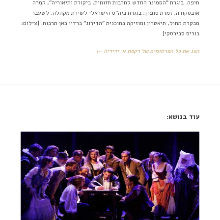
חיפה. בוגרת "הסמינר החדש לתרבות חזותית, ביקורת ותיאוריה", קמרה
אובסקורה. זמרת סופרן. בוגרת ביה"ס הישראלי לשירת מקהלה. לשעבר
מבקרת מחול, תיאטרון ומוזיקה בתוכנית "הדירוג" ברדיו כאן תרבות. [צילום:
בוריס סבירסקי]
הצג את כל הפרסומים של רקפת א. ידידיה ←
עוד בנושא: