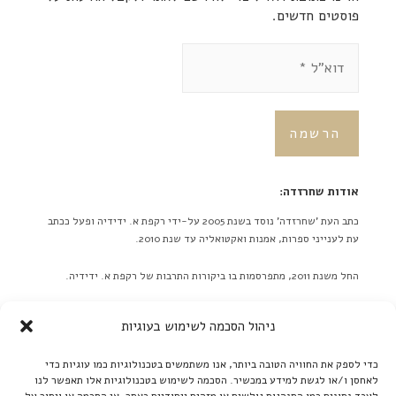
פוסטים חדשים.
אודות שחרזדה:
כתב העת 'שחרזדה' נוסד בשנת 2005 על-ידי רקפת א. ידידיה ופעל ככתב
עת לענייני ספרות, אמנות ואקטואליה עד שנת 2010.
החל משנת 2011, מתפרסמות בו ביקורות התרבות של רקפת א. ידידיה.
באתר לא מתפרסמות ידיעות על אירועים מתוכננים בלוח אירועים או
ניהול הסכמה לשימוש בעוגיות
כפריוויו, אלא ביקורות בלבד! ברם, ידיעות על אירועים שונים יתקבלו
בברכה. אנא תאמו מראש שליחת תמונות גדולות.
כדי לספק את החוויה הטובה ביותר, אנו משתמשים בטכנולוגיות כמו עוגיות כדי
לאחסן ו/או לגשת למידע במכשיר. הסכמה לשימוש בטכנולוגיות אלו תאפשר לנו
קרא עוד ←
לעבד נתונים כמו התנהגות גולשים או מזהים ייחודיים באתר. אי הסכמה או ויתור על