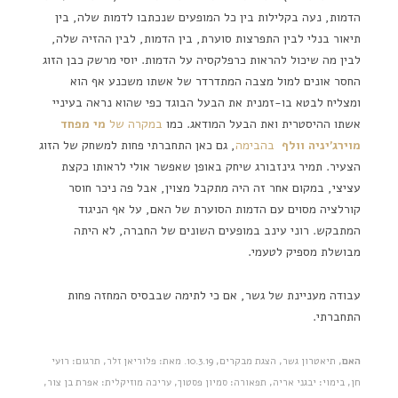
הדמות, נעה בקלילות בין כל המופעים שנכתבו לדמות שלה, בין
תיאור בנלי לבין התפרצות סוערת, בין הדמות, לבין ההזיה שלה,
לבין מה שיכול להראות כרפלקסיה על הדמות. יוסי מרשק כבן הזוג
החסר אונים למול מצבה המתדרדר של אשתו משכנע אף הוא
ומצליח לבטא בו-זמנית את הבעל הבוגד כפי שהוא נראה בעיניי
אשתו ההיסטרית ואת הבעל המודאג. כמו
במקרה של
מי מפחד
מוירג'יניה וולף
בהבימה
, גם כאן התחברתי פחות למשחק של הזוג
הצעיר. תמיר גינזבורג שיחק באופן שאפשר אולי לראותו כקצת
עציצי, במקום אחר זה היה מתקבל מצוין, אבל פה ניכר חוסר
קורלציה מסוים עם הדמות הסוערת של האם, על אף הניגוד
המתבקש. רוני עינב במופעים השונים של החברה, לא היתה
מבושלת מספיק לטעמי.
עבודה מעניינת של גשר, אם כי לתימה שבבסיס המחזה פחות
התחברתי.
האם
, תיאטרון גשר, הצגת מבקרים, 10.3.19. מאת: פלוריאן זלר, תרגום: רועי
חן, בימוי: יבגני אריה, תפאורה: סמיון פסטוך, עריכה מוזיקלית: אפרת בן צור,