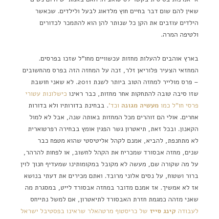
שאין להם שום דבר בחיים חוץ מלדאוג לבעל ולילדים. שכאשר
הילדים עוזבים את הקן כל שנותר להן הוא להתמכר לכדורים
ולטיפה המרה.
בארץ אוהבים להעלות מחזות עכשוויים מחו"ל שזכו בפרסים.
המחזאי הצעיר פלוריאן זלר, זכה על המחזה הזה בפרס מהחשובים
– פרס מולייר למחזה הטוב ביותר לשנת 2011. לא שאני חושבת
שזו סיבה טובה להתחקות אחר מחזות, כבר ראינו
כישלונות עטורי
פרסי חו"ל כמו
מעשיה מגונה
וכד'
. בבחינת בדורותיו ולא בדורות
אחרים. אולי הם זוהרים מכל המחזות באותה שנה, אבל לא למול
הקאנון. ובכל זאת, תיאטרון גשר הפגין אומץ בבחירה רפרטוארית
לא מתחנפת, להביא, אמנם לקהל אליטיסטי שהוא מטפח כבר
שנים, מחזה אבסורד שמכריח את הקהל לחשוב, או לפחות להרהר,
על מה שקורה שם, מעשה לא מקובל במקומותינו שמעדיף חנוך לוין
ברור ושטוח, על נסים אלוני מרובד. ואתם מכירים את דעתי בנושא
אז לא אמשיך. אז אמנם מדובר במחזה אבסורד לייט, במסגרת מה
שאני מזהה כמגמת חזרת האבסורד לתיאטרון, אם למשל נתייחס
לעבודה
קינג סייז
של כריסטוף מרטהאלר שראינו בפסטיבל ישראל