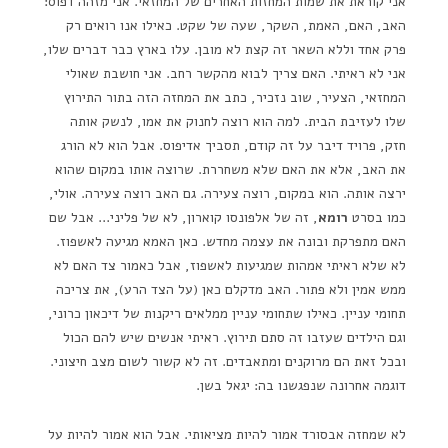
אני קוראת את שמות המחזות האחרים של המחזאי. אני מזהה דפוס:
האב, האם, האמת, השקר, שעה של שקט. כאילו אנו רואים רק
פרק אחד וללא השאר זה קצת לא מובן. עלו בארץ כבר דברים שלו,
אני לא ראיתי. האם צריך לבוא מהקשר רחב. אני חושבת שאולי
המחזאי, הצעיר, שוב נזכיר, כתב את המחזה הזה בתור התירוץ
שלו לעזיבת הבית. למה הוא רוצה לחנוק את אמו, לנשק אותה
חזק, פרויד דיבר על זה קודם, תסביך אדיפוס. אבל הוא לא הורג
את האב, אלא את האם שלא משחררת. שרוצה אותו במקום שהוא
ירצה אותה. הוא במקום, רוצה צעירה. גם האב רוצה צעירה. אולי,
כמו בסרט
רומא
, זה של אלפונסו קוארון, לא של פליני… אבל שם
האם מתפרקת ובונה את עצמה מחדש. כאן האמא מגיעה לאשפוז.
לא שלא ראיתי אמהות שמגיעות לאשפוז, אבל כאמור צד האם לא
ממש אמין ולא פתור. האב מדקלם כאן (על הצד הרע), את צריכה
תחומי עניין. כאילו שתחומי עניין ממלאים ריקנות של דיכאון כרוני,
וגם הילדים שעזבו זה סתם תירוץ. ראיתי אנשים שיש להם הכול
ובכל זאת הם מרוקנים ומתאבדים. זה לא קשור לשום מצב חיצוני.
דוגמה אחרונה שנפגשנו בה: יגאל בשן.
לא שמחזה אבסורד אמור להיות מציאותי. אבל הוא אמור להיות על