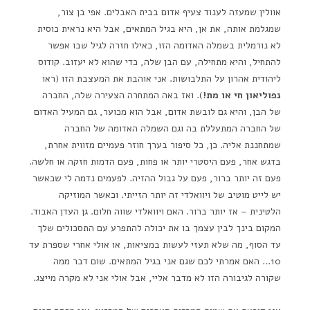
אוולין שמעזה לענוד צעיף אדום בבית האבלים. אפי בן צור,
שמגלמת אותה, את אן, היא בגיל המתאים, אבל היא נראית כוסית
לא נורמלית בשמלה האדומה הזו, כאילו חזרה לגיל שבו אפשר
להתחיל, והיא מתחילה, עם הבן שלה, כדי שהוא לא יעזוב. קודוס
ליהודית אהרון על התלבושות. אני אוהבת את המעצבת הזו (ראו
נפוליאון חי או מת!
). ואז באה המתחרה הצעירה שלה, החברה
של הבן, והיא גם לובשת אדום, אבל הוא מכוער, גם המעיל האדום
של החברה המתעללת בה וגם השמלה האדומה של החברה
שמתחננת אליה. כן, כל סיפור בערך חוזר פעמיים מזווית אחרת,
בדגש אחר, פעם היסטרי יותר או פחות, פעם הדמות חזקה או חלשה.
פעם זה יותר ברור, פעם על גבול ההזיה. לפעמים נדמה לי שכאשר
יש לייט מוטיב של ויוואלדי זה יותר הזייתי. וכאשר המוזיקה
הלטינית – אז יותר ברור. האם ויוואלדי שווה חלום. גן העדן האבוד.
המקום בינך לבין עצמך בו את יכולה להתפרע עם התסכולים שלך
עד הסוף, מה שלא תעזי לעשות במציאות, או אולי אחרי שספרת עד
10… האם אמרתי לכם שגם אני בגיל המתאים. שום דבר ממה
שקורה לגיבורה הזו לא מדבר אליי, אבל אולי אני לא מקרה מייצג.