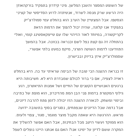
של השופט המספר והשכן המלשן. פיני קידרון בתפקיד בורקהאוזן
היה הרשע שרק מנסה לשרוד, אנטיתזה לרוע הסדיסטי של קציני
הגסטפו. אבל המצטיין של הערב הוא בהחלט עמי סמולרצ'יק
בתפקיד אנו קלוגה, שהיה יכול להפוך את הדמות הזאת
לקריקטורה, במיוחד לאור הזיהוי שלו עם טייפקאסטינג קומי, ואולי
בהתחלה זה גם קצת נפל לשם וכנראה בכוונה. אבל בהמשך
התוודענו לדמות השוטה הטרגי, מיקס כמעט בלתי אפשרי,
שסמולרצ'יק איזן בדיוק ובכישרון.
זו כנראה ההצגה הכי טובה של הבימה שראיתי עד כה. היא בהחלט
ראויה לצפיה, אם כי ברור לכולם שמבדרת היא לא. חשיבותה היא
ברגעים האנושיים הקטנים של החיים ושל אמנות התיאטרון, רגע
גילוף המקטרת בדמות פני הבן המת מהזיכרון, הוא מופת של כתיבה
ובימוי ומשחק. לכאורה ההצגה הזו יכולה לזמן פתח להרבה דיונים,
אבל נדמה שכל הדיונים שנפתחים, נסגרים בסוף בתשובה ידועה
מראש. ההרגשה היא שאתה מקבל מוצר מוגמר, סגור, צפוי ולעוס.
הוא ממוקד ועשוי היטב מכל הבחינות, אבל האם אפשר להשליך את
המקרה ששם לדיון על ימינו אנו? האם גם אנחנו היינו נופלים לשפל