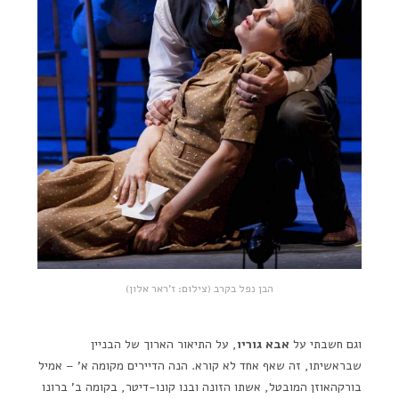
הבן נפל בקרב (צילום: ז'ראר אלון)
וגם חשבתי על
אבא גוריו
, על התיאור הארוך של הבניין
שבראשיתו, זה שאף אחד לא קורא. הנה הדיירים מקומה א' – אמיל
בורקהאוזן המובטל, אשתו הזונה ובנו קונו-דיטר, בקומה ב' ברונו