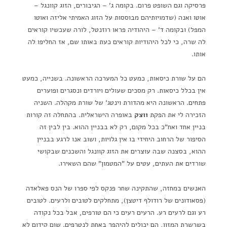
פרסיקה וגם השופט פרום. בקומה ג' – הגיבורים, הזוג קוונגל –
אוטו ואנה (שדמויותיהם מבוססות על הזוג האמיתי אליזה ואוטו
המפל) ובקומה ד' – היהודיה פראו רוזנטל, לורה שעכשיו קוראים
לה שרה, כי לכל היהודיות קוראים כעת באותו שם, אז החליפו לה
אותו.
הם על שורת כיסאות, כמעט כל המערכה הראשונה. בשנייה, כמעט
אין בכלל כיסאות. רק מסכים שעולים ויורדים ונסגרים ופוערים
פתחים. הראשונה היא מהדורת וינטג' של שורת מקהלה. השניה
הזכירה לי את הפקת
ווצק
באופרה הישראלית. בהתחלה זה קורות
בניין אחד ואח"כ בכל מקום, רק לא בבניין ההוא. בין לבין זה
הסיפור של הרחוב היחידי בו אין גלויות, ושוב אנו לרגע בבניין
ההוא, בסצנה שבה עוצרים את הזוג קוונגל והשכנים שבקושי
שורדים את העתים, עטים על "המטמון" שהם השאירו.
האנשים במחזה, שהתקינה שחר פנקס לפי ספרו של הנס פאלאדה
(פסאודונים של רודולף דיטצן), מתחלקים לטובים ולרעים. לטובים
רע וגם לרעים רע. הרעים רעים כי הם טורפים, אבל בכל נקודה
בשרשרת המזון, הם יכולים להיהפך באחת לנטרפים. שום קידום לא