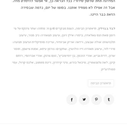
המדרגה תחת שלטון טירור? ככל הנראה כן, אי אפשר להימלט מזה.
אבל זה אפילו לא מפחיד אותנו. בסופו של יום, נדמה שבסירה
הזאת כבר היינו.
לבד בברלין
, תיאטרון הבימה, הצגת מבקרים 11.9.16. מחזה: שחר פינקס על פי
רומן מאת הנס פאלאדה, בימוי: אילן רונן, עיצוב תפאורה: ניב מנור, עיצוב
תלבושות: אולה שבצוב, וידאו: אריק אביגדור, עריכה מוסיקלית ועיצוב תנועה:
מירי לזר, עיצוב תאורה: זיו וולושין, שחקנים: נורמן עיסא, אסנת פישמן, תומר
שרון, דוית גביש, אורי הוכמן, בן יוסיפוביץ', נעם פרנק, אורי אברהמי, רותם
קינן, לאה גלפנשטיין, מיכאל כורש, פיני קידרון, רינת מטטוב, אלכס קרול, עמי
סמולרצ'יק.
תיאטרון הבימה