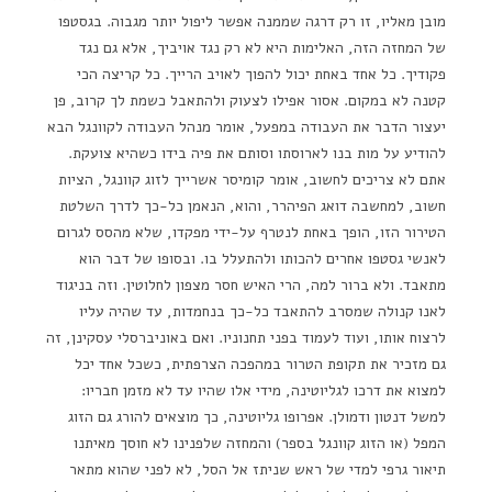
מובן מאליו, זו רק דרגה שממנה אפשר ליפול יותר מגבוה. בגסטפו
של המחזה הזה, האלימות היא לא רק נגד אויביך, אלא גם נגד
פקודיך. כל אחד באחת יכול להפוך לאויב הרייך. כל קריצה הכי
קטנה לא במקום. אסור אפילו לצעוק ולהתאבל כשמת לך קרוב, פן
יעצור הדבר את העבודה במפעל, אומר מנהל העבודה לקוונגל הבא
להודיע על מות בנו לארוסתו וסותם את פיה בידו כשהיא צועקת.
אתם לא צריכים לחשוב, אומר קומיסר אשרייך לזוג קוונגל, הציות
חשוב, למחשבה דואג הפיהרר, והוא, הנאמן כל-כך לדרך השלטת
הטירור הזו, הופך באחת לנטרף על-ידי מפקדו, שלא מהסס לגרום
לאנשי גסטפו אחרים להכותו ולהתעלל בו. ובסופו של דבר הוא
מתאבד. ולא ברור למה, הרי האיש חסר מצפון לחלוטין. וזה בניגוד
לאנו קנולה שמסרב להתאבד כל-כך בנחמדות, עד שהיה עליו
לרצוח אותו, ועוד לעמוד בפני תחנוניו. ואם באוניברסלי עסקינן, זה
גם מזכיר את תקופת הטרור במהפכה הצרפתית, כשכל אחד יכל
למצוא את דרכו לגליוטינה, מידי אלו שהיו עד לא מזמן חבריו:
למשל דנטון ודמולן. אפרופו גליוטינה, כך מוצאים להורג גם הזוג
המפל (או הזוג קוונגל בספר) והמחזה שלפנינו לא חוסך מאיתנו
תיאור גרפי למדי של ראש שניתז אל הסל, לא לפני שהוא מתאר