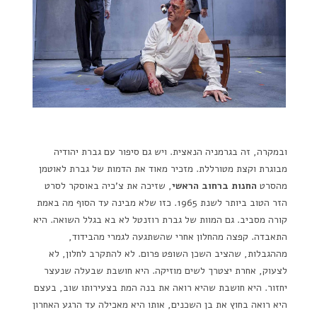
ובמקרה, זה בגרמניה הנאצית. ויש גם סיפור עם גברת יהודיה
מבוגרת וקצת מטורללת. מזכיר מאוד את הדמות של גברת לאוטמן
מהסרט
החנות ברחוב הראשי
, שזיכה את צ'כיה באוסקר לסרט
הזר הטוב ביותר לשנת 1965. כזו שלא מבינה עד הסוף מה באמת
קורה מסביב. גם המוות של גברת רוזנטל לא בא בגלל השואה. היא
התאבדה. קפצה מהחלון אחרי שהשתגעה לגמרי מהבידוד,
מההגבלות, שהציב השכן השופט פרום. לא להתקרב לחלון, לא
לצעוק, אחרת יצטרך לשים מוזיקה. היא חושבת שבעלה שנעצר
יחזור. היא חושבת שהיא רואה את בנה המת בצעירותו שוב, בעצם
היא רואה בחוץ את בן השכנים, אותו היא מאכילה עד הרגע האחרון