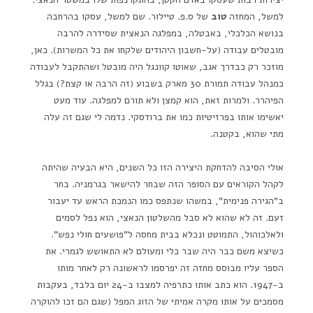
למשל, המחזה
טוב
של ס.פ. טיילור. שם למשל, עסקו בהרחבה
בנושא הכלכלי, באבטלה, במפלגה הנאצית שסידרה להרבה
מובטלים עבודה (על-חשבון היהודים שלקחו את כל המשרות). כאן,
מוזכר רק כבדרך אגב, שאוטו קוונגל היה מובטל ושהתקבל לעבודה
כמנהל עבודה תמורת 30 מארק בשבוע (זה הרבה או קצת?) בגלל
הפיהרר. ולמרות זאת, הוא קמצן ולא תורם למפלגה. עוד מעט
יאשימו אותו בפרזיטיות כמו את ברודסקי. נדמה לי שגם זה עלה
מתי שהוא, בקטנה.
אולי הסיבה להדחקת היצירה הזו כל השנים, היא הבעיה שהיתה
לקהל הקוראים עם הסופר הזה שבחר להישאר בגרמניה. בחר
ב"הגירה פנימית", במשהו שנתפס כמו הנמכת הראש עד יעבור
זעם. זה לא שהוא לא סבל מהשלטון הנאצי, הוא נפל לסמים
ולאלכוהול, התמוטט ונכלא בבית מחסה ל"פושעים חולי נפש".
כשיצא משם כבר היה שבר כלי ומעולם לא התאושש לגמרי. את
הספר עליו מבוסס מחזה זה יפרסמו לראשונה רק לאחר מותו
ב-1947. הוא כתב אותו כתרפיה למצבו ב-24 יום בלבד, בעקבות
מסמכים על אותו מקרה אמיתי של הזוג המפל (שגם הם זכו להוקרה