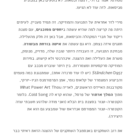
מסולסל אפור ברזלי, רמפה וכסאות. לא נוסעים כאן במכונית
מכיסאות. לזה עוד לא הגיעו.
מירי לזר אחראית על התנועה והמוזיקה. זה תמיד מעניין. לעיתים
היתה פה קריצה למה שהיא עשתה ב
יחסים מסוכנים
, עם סצנת
ריקוד של חברי המקהלה והכיסאות, אבל כאן זה חלק מהעלילה.
חוגגים איזה נצחון. היא גם עשתה את
אישה בורחת מבשורה
.
מבחינת התנועה, זו העבודה היותר טובה שלה, מדויק, מנומק,
משרת את העלילה ואת ההצגה. אינהרנטי ולא קישוט. בחירות
המוזיקה סרקסטיות ומצמררות. בין היתר שוברט מככב עם
Ständchen
D957 (יש לו עוד סרנדה אחת), שמתנגנת כמה פעמים
והביצוע המצמרר של קלאוס נומי, אמן הפרפורמנס הניו-יורקי,
מקורבנות האיידס הראשונים, לאריה What Power Art Thou
מתוך
המלך ארתור
של פרסל, שהוא קרא לה Cold Song. כלומר
הקונטרה-טנור בסצנת בית הכלא (ואני מודה שלרגע חשבתי שזה
הקונטרה-טנור המפורסם אנדראס שול שמבצע גם הוא את
היצירה).
את רוב השחקנים באנסמבל השחקנים של ההצגה הזאת ראיתי כבר