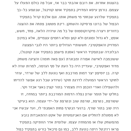
בהצגות אחרות. את רובם אהבתי כבר אז, אבל פה כולם התעלו על
עצמם. נורמן עיסא המדויק בתפקיד אוטו קווינגל, שנטמע כל-כך
בתפקיד שלרגע שכחתי מי משחק אותו. וגם אלכס קרול בתפקיד
הכפול של ברונו פרסיקה והשחקן. רינת מטטוב פתחה את ההצגה
כדוורית ויצרה מיקרוקוסמוס של כל מה שיהיה הלאה, פחד, חשש,
אומץ, לא גדול ומוגזם ולא קטן ומלא רחמים עצמיים, אלא במינון
המדויק והאפקטיבי. חששותיי הגדולים ביותר היו לגבי הפצצה
הבלונדה שבתפקיד הראשי (אסנת פישמן בתפקיד אנה קוונגל),
ששונמכה לאישה אפורה ומבוגרת (עם פאה חומה) והציגה משחק
מדוד ואפקטיבי, שעדיין היה כל העת על סף הגזמה, למרות שזה לא
קרה. בן יוסיפון יצר דמות מורכבת ואף נוגעת ללב של שרדר, עוזר
לחוקר הראשי המועלה לדרגת חוקר (שיודע שכל רגע אפשר להדיחו
ולהשפילו) ואורי הוכמן היה מצמרר בתור קצין נאצי אכזר וקר.
בחלקו של תומר שרון נפלה הדמות המורכבת ביותר במחזה, זו
שטורפת, נטרפת, טורפת שוב ונטרפת על-ידי עצמה. הוא בעיקר
היה טוב בתור טורף. ברגעי הנטרף פחות האמנתי לו, ועד עכשיו אני
לא מסוגלת להחליט אם האניגמטיות של אקט ההתאבדות נובע
מהמשחק שלו או מהמחזה עצמו. שלומית אדר הוותיקה בתפקיד
פראו רוזנטל היתה נוגעת ללב, כמו גם מיכאל כורש בתפקיד כפול