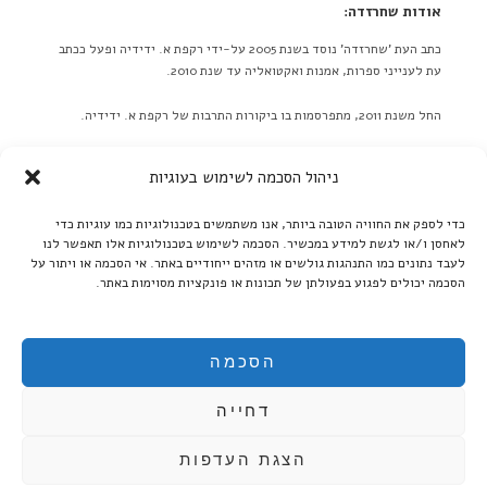
אודות שחרזדה:
כתב העת 'שחרזדה' נוסד בשנת 2005 על-ידי רקפת א. ידידיה ופעל ככתב
עת לענייני ספרות, אמנות ואקטואליה עד שנת 2010.
החל משנת 2011, מתפרסמות בו ביקורות התרבות של רקפת א. ידידיה.
באתר לא מתפרסמות ידיעות על אירועים מתוכננים בלוח אירועים או
ניהול הסכמה לשימוש בעוגיות
כפריוויו, אלא ביקורות בלבד! ברם, ידיעות על אירועים שונים יתקבלו
בברכה. אנא תאמו מראש שליחת תמונות גדולות.
כדי לספק את החוויה הטובה ביותר, אנו משתמשים בטכנולוגיות כמו עוגיות כדי
לאחסן ו/או לגשת למידע במכשיר. הסכמה לשימוש בטכנולוגיות אלו תאפשר לנו
קרא עוד ←
לעבד נתונים כמו התנהגות גולשים או מזהים ייחודיים באתר. אי הסכמה או ויתור על
הסכמה יכולים לפגוע בפעולתן של תכונות או פונקציות מסוימות באתר.
אנו ממשיכים לקדם את הספרות העברית:
בקרו אותנו גם ב'בית אוצר - ספרים אלקטרוניים':
הסכמה
דחייה
הצגת העדפות