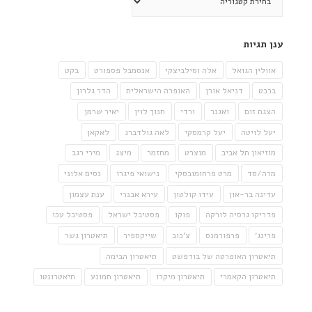
ענן תגיות
אוולין הגואל
אלה וסילביצקי
אנסמבל פספורט
בקט
ברכט
דניאל אורן
האופרה הישראלית
הדר גלרון
הצגת זום
ואגנר
ורדי
חנוך לוין
יאיר שרמן
יעל לויטה
יעל קרמסקי
לאה גולדברג
לאקאן
מוזיאון תל אביב
מוצרט
מחזמר
מיצג
מירי רגב
מרה/סד
מרט פרחומובסקי
נישואי פיגרו
נסים אלוני
עדינה בר-און
עידו קולטון
עירא אבנרי
ענת עצמון
פדריקו גרסיה לורקה
פוקו
פסטיבל ישראל
פסטיבל עכו
פרינג'
פרפורמנס
צ'כוב
שייקספיר
תיאטרון גשר
תיאטרון האופרטה של בודפשט
תיאטרון הבימה
תיאטרון הקאמרי
תיאטרון מיקרו
תיאטרון תמונע
תיאטרונטו