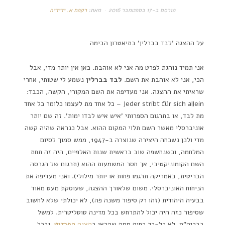
פורסם ב-
17 בספטמבר 2016
מאת:
רקפת א. ידידיה
על ההצגה 'לבד בברלין' בתיאטרון הבימה
אני תמיד נוהגת לפרט מה אני לא אוהבת. כאן אין יותר מדי, אבל
הכי, אני לא אוהבת את השם.
לבד בברלין
נשמע לי שטותי, אחרי
שראיתי את ההצגה. אני מעדיפה את השם המקורי, הקשה, הכבד:
Jeder stribt für sich allein – כל אחד מת לעצמו כלומר כל אחד
מת לבד, או בתרגום הספרותי 'איש איש לבדו ימות'. זה שם יותר
אוניברסלי מאשר השם תלוי המקום ההוא. אבל כנראה שהיה קשה
מדי ולכן נשכחה היצירה שנוצרה ב-1947, ממש סמוך לסיום
המלחמה, וכשנחשפה שוב בראשית שנות האלפיים, היה זה תחת
השם הקומוניקטיבי, אך חסר המשמעות ההוא (תרגום של הגרסה
הבריטית, באמריקה תרגמו פחות או יותר מילולי). ואני מעדיפה את
הניחוח האוניברסלי. משום שלאורך ההצגה, שעוסקת מעט מאוד
בבעיה היהודית (זהו רק סיפור משנה פה), לא יכולתי שלא לחשוב
שסיפור כזה היה יכול להתרחש בכל מדינה טוטליטרית. למשל
בבריה"מ. לא כל-כך רחוק ממה שהראו ב
הצגה
הפרזיט
. ובכל