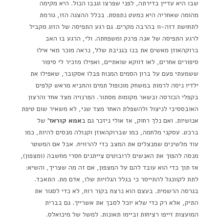
שבו היא עדיין בדירתה, לפני שפרצו וגנבו הכול. היא מקימה
מהומה שאחריה היא כמעט נתפסת. בכלל ההצגה הזו, גורמת
לתחושת דזה-וו בהרבה מקרים. גם רגע התפיסה של הזוג מקביל
לרגע התפיסה של אנה פרנק ומשפחתה. ולי, הרגע בו האב
ברוקהאוזן מאשים את בנו בגניבת שלל, נראה מוכר מאי אילו
סיפורים אחרים, לאו דווקא שואתיים, ואפילו מזכיר לי סיפור
ששמעתי פעם על ברון הסמים המנוח פבלו אסקובר, שאפילו את
ילדיו ניסה לרמות במשחק מונופול תמים והחביא מראש קלפים
בקפלי הכורסה ובשאר מקומות מסתור. הפרנויה מצד אחד והרצון
האובססיבי לניצול ולהשפלת האחר מצד שני, לא משאיר שום טיפת
אנושיות. ואם נלך רחוק, אז אולי ניזכר גם ב
אמא קוראז'
של
ברכט. עסקני מלחמה, כמו שברוקהאוזן וקנולה מנסים להיות, כמו
עוד מלשינים שמנצלים את המצב כדי להרוויח. אבל אם המשטר
מנסה להפוך את האנשים לרובוטים צייתנים חסרי מחשבה (ומצפון),
אז תוך כדי הוא עובד להם על המצפון, אם זה מה שצריך, והשיא:
לתת לקוונגל להתייסר כי בגלל הגלויות שלו, אדם מת. התאבד.
בגרסה הרשמית. בעצם הוא נרצח בקור רוח, לא כדי לסגור את
התיק, אלא רק כדי שלא יוכל לסבך את אשרייך. גם בברית
המועצות זייפו רציחות וביימו תאונות. למשל של מיכואלס.