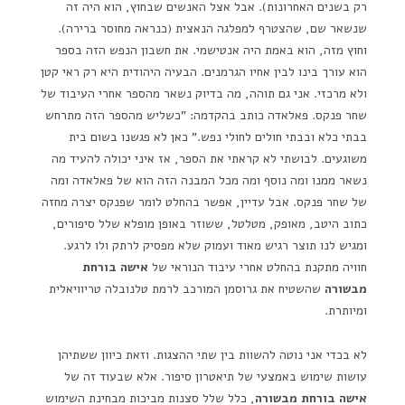
רק בשנים האחרונות). אבל אצל האנשים שבחוץ, הוא היה זה
שנשאר שם, שהצטרף למפלגה הנאצית (כנראה מחוסר ברירה).
וחוץ מזה, הוא באמת היה אנטישמי. את חשבון הנפש הזה בספר
הוא עורך בינו לבין אחיו הגרמנים. הבעיה היהודית היא רק ראי קטן
ולא מרכזי. אני גם תוהה, מה בדיוק נשאר מהספר אחרי העיבוד של
שחר פנקס. פאלאדה כותב בהקדמה: "כשליש מהספר הזה מתרחש
בבתי כלא ובבתי חולים לחולי נפש." כאן לא פגשנו בשום בית
משוגעים. לבושתי לא קראתי את הספר, אז איני יכולה להעיד מה
נשאר ממנו ומה נוסף ומה מכל המבנה הזה הוא של פאלאדה ומה
של שחר פנקס. אבל עדיין, אפשר בהחלט לומר שפנקס יצרה מחזה
כתוב היטב, מאופק, מטלטל, ששוזר באופן מופלא שלל סיפורים,
ומגיש לנו תוצר רגיש מאוד ועמוק שלא מפסיק לרתק ולו לרגע.
חוויה מתקנת בהחלט אחרי עיבוד הנוראי של
אישה בורחת
מבשורה
שהשטיח את גרוסמן המורכב לרמת טלנובלה טריוויאלית
ומיותרת.
לא בכדי אני נוטה להשוות בין שתי ההצגות. וזאת כיוון ששתיהן
עושות שימוש באמצעי של תיאטרון סיפור. אלא שבעוד זה של
אישה בורחת מבשורה
, כלל שלל סצנות מביכות מבחינת השימוש