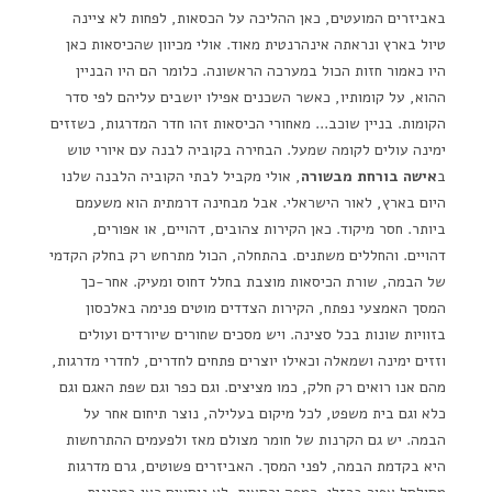
באביזרים המועטים, כאן ההליכה על הכסאות, לפחות לא ציינה
טיול בארץ ונראתה אינהרנטית מאוד. אולי מכיוון שהכיסאות כאן
היו כאמור חזות הכול במערכה הראשונה. כלומר הם היו הבניין
ההוא, על קומותיו, כאשר השכנים אפילו יושבים עליהם לפי סדר
הקומות. בניין שוכב… מאחורי הכיסאות זהו חדר המדרגות, כשזזים
ימינה עולים לקומה שמעל. הבחירה בקוביה לבנה עם איורי טוש
ב
אישה בורחת מבשורה
, אולי מקביל לבתי הקוביה הלבנה שלנו
היום בארץ, לאור הישראלי. אבל מבחינה דרמתית הוא משעמם
ביותר. חסר מיקוד. כאן הקירות צהובים, דהויים, או אפורים,
דהויים. והחללים משתנים. בהתחלה, הכול מתרחש רק בחלק הקדמי
של הבמה, שורת הכיסאות מוצבת בחלל דחוס ומעיק. אחר-כך
המסך האמצעי נפתח, הקירות הצדדים מוטים פנימה באלכסון
בזוויות שונות בכל סצינה. ויש מסכים שחורים שיורדים ועולים
וזזים ימינה ושמאלה וכאילו יוצרים פתחים לחדרים, לחדרי מדרגות,
מהם אנו רואים רק חלק, כמו מציצים. וגם כפר וגם שפת האגם וגם
כלא וגם בית משפט, לכל מיקום בעלילה, נוצר תיחום אחר על
הבמה. יש גם הקרנות של חומר מצולם מאז ולפעמים ההתרחשות
היא בקדמת הבמה, לפני המסך. האביזרים פשוטים, גרם מדרגות