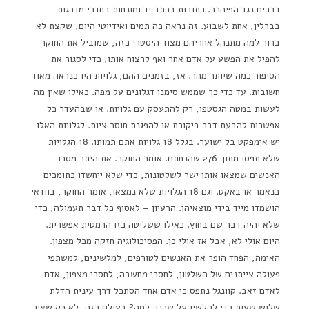
דברים נגד הפיהרר. כתובות בכתב יד ומונחות בחדרי מדרגות
בברלין, אחת לשבוע. זה נראה כה תמים ואידיוטי היום, שקצת לא
ברור למה מתנהל אחריהם מצוד היסטרי כזה, שמוביל את החוקר
להפיל את הפשע על אדם אחר ואף לרצוח אותו, כדי לסגור את
הסיפור כמה שיותר מהר. אז, בזמנים ההם, גלויות היו כנראה מאוד
חשובות. עד כדי כך שממש סימנו דגלונים על מפה. כאילו שאין מה
לעשות במטה הגסטפו, רק להתעסק עם גלויות. או שבהעדר כל
אפשרות להבעת דבר ביקורת או להפגנת חוסר ציות. לגלויות האלו
יש אימפקט בל ישוער. בגלל 18 גלויות אתם תמותו. 18 הגלויות
שלא תפסו מתוך 276 שהנחתם. אומר החוקר. את היתר מסרו
האנשים שמצאו אותן ישר לשלטונות, כדי שלא ייחשדו כתומכים
בנאמר או באקט. וגם 18 הגלויות שלא נמצאו, אומר החוקר, בוודאי
הושמדו מייד בידי מוצאיהן. הרעיון – לאסוף כל דבר תעמולה, כדי
שלא יהיה דבר שם בחוץ. כאילו ששליטה כזו הרמטית אפשרית.
היום אולי לא, אבל אז אולי כן. הפסיכולוגיה חזקה מכל מצפון.
האימה, הפחד הופך את האנשים לטורפים, למלשינים, למשתפי
פעולה צייתנים של השלטון, לחסרי מחשבה, לחסרי מצפון, אדם
לאדם זאב. קוונגל נתפס כי אדם אחד הסתכל דרך עינית הדלת
שלוש שעות כדי להלשין על שכנו. למה? בעולם כזה, לא רק שאין