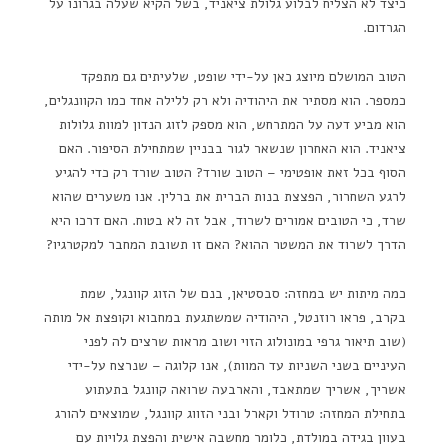
כיצד לא הצליח לבלוע גלולת ציאניד, בשל הקיא שעלה בגרונו על
הגרדום.
הטוב המושלם מיוצג כאן על-ידי שופט, שלעיתים גם מתפקד
כמספר. הוא מסתיר את היהודיה ולא רק ללילה אחד כמו הקוונגלים,
הוא מביע דעה על המתרחש, הוא מספק לזוג הנדון למוות גלולות
ציאניד. הוא האחרון שנשאר לגור בבניין שמתחילת הסיפור. האם
הסוף בכל זאת אופטימי – הטוב שורד? הטוב שורד רק כדי להגיע
לרגע השחרור, הפצצת בנות הברית את ברלין. אנו משערים שהוא
שרד, כי הטובים אמורים לשרוד, אבל זה לא בטוח. האם דרכו היא
הדרך לשרוד את המשטר ההוא? האם זו תשובת המחבר למקטרגיו?
כמה מיתות יש במחזה: סבסטיאן, בנם של הזוג קוונגל, שמת
בקרב, פראו רוזנטל, היהודיה שמשתגעת במחבוא וקופצת אל מותה
(שוב תיאור גרפי במונולוג הזוי ושוב מראות שרצים לה לפני
העיניים בשני השניות עד המוות), אנו קלוגה – שנרצח על-ידי
אשריך, אשריך שמתאבד, והארבעה שרואה קוונגל בתעתוע
בתחילת המחזה: טרודל וקארל ובני הזווג קוונגל, שמוצאים להורג
בעוון בגידה במולדת, כלומר מחשבה אישית והפצת גלויות עם