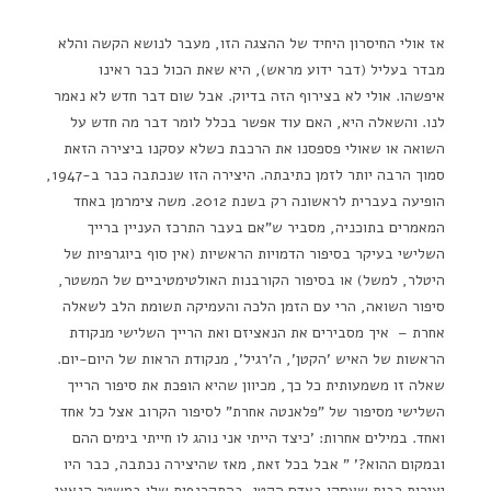
אז אולי החיסרון היחיד של ההצגה הזו, מעבר לנושא הקשה והלא
מבדר בעליל (דבר ידוע מראש), היא שאת הכול כבר ראינו
איפשהו. אולי לא בצירוף הזה בדיוק. אבל שום דבר חדש לא נאמר
לנו. והשאלה היא, האם עוד אפשר בכלל לומר דבר מה חדש על
השואה או שאולי פספסנו את הרכבת כשלא עסקנו ביצירה הזאת
סמוך הרבה יותר לזמן כתיבתה. היצירה הזו שנכתבה כבר ב-1947,
הופיעה בעברית לראשונה רק בשנת 2012. משה צימרמן באחד
המאמרים בתוכניה, מסביר ש"אם בעבר התרכז העניין ברייך
השלישי בעיקר בסיפור הדמויות הראשיות (אין סוף ביוגרפיות של
היטלר, למשל) או בסיפור הקורבנות האולטימטיביים של המשטר,
סיפור השואה, הרי עם הזמן הלכה והעמיקה תשומת הלב לשאלה
אחרת – איך מסבירים את הנאציזם ואת הרייך השלישי מנקודת
הראשות של האיש 'הקטן', ה'רגיל', מנקודת הראות של היום-יום.
שאלה זו משמעותית כל כך, מכיוון שהיא הופכת את סיפור הרייך
השלישי מסיפור של "פלאנטה אחרת" לסיפור הקרוב אצל כל אחד
ואחד. במילים אחרות: 'כיצד הייתי אני נוהג לו חייתי בימים ההם
ובמקום ההוא?' " אבל בכל זאת, מאז שהיצירה נכתבה, כבר היו
יצירות רבות שעסקו באדם הקטן, בהתקרנפות שלו במשטר הנאצי.