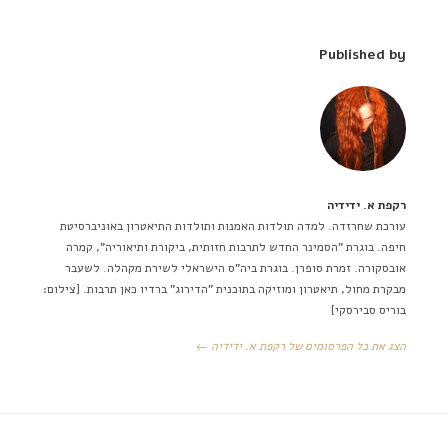
Published by
רקפת א. ידידיה
עורכת שחרזדה. למדה תולדות האמנות ותולדות התיאטרון באוניברסיטת
חיפה. בוגרת "הסמינר החדש לתרבות חזותית, ביקורת ותיאוריה", קמרה
אובסקורה. זמרת סופרן. בוגרת ביה"ס הישראלי לשירת מקהלה. לשעבר
מבקרת מחול, תיאטרון ומוזיקה בתוכנית "הדירוג" ברדיו כאן תרבות. [צילום:
בוריס סבירסקי]
הצג את כל הפרסומים של רקפת א. ידידיה ←