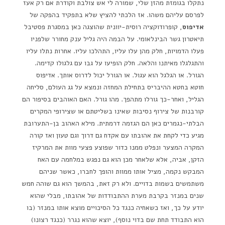
נתקלו בגומזת מהזן שלי, שמורה לי אש צולבת וקודרת אם רק אעז
לפרסם עליהם משהו. אז הלכתי להציץ שלא בתפקיד בהפקה של
אדיפוס
, קופרודוקציה רוסית-יוונית שהוצגה כאן במסגרת פסטיבל
תיאטרון גשר הבינלאומי. על הבמה היה גליל ענק מחורר שלפניו
פעלו הדמויות, חלק מהן עלו עליו, התהלכו עליו. אחרות נתלו עליו
והתגלגלו מאיתנו והלאה. חלק הופיעו על גבו עם גלגולו קדימה.
הגורל. או הגלגל הוא עגול. או הגורל יכול לדרוס אותך. אדיפוס
חוטא בחטא ההיבריס בתחילת המחזה ונמצא על גג העולם, סליחה
הגליל, ואחר-כך גורלו מתהפך. מהו גורל. האם האוהבים בסיפור הם
קורבנות של צירוף נסיבות שאינו בשליטתם או שצירופי המקרים
הבלתי-נגמרים כאן הם הגזמה דרמתית. מילא האהוב בן-התערובת
מגיע כדי לקחת את אהובתו עם אקדח גם דרוך וגם טעון ואז קורה
המקרה המצער ונפלט ממנו כדור שפוצע פצעי מוות את המרקיז
הזקן, אביה, אלא שלאחר מכן הוא גם נפגש במלחמה עם האח
המבקש נקמה, מציל אותו ממוות והופך לחברו, כאשר שניהם
משתמשים בשמות בדויים. ולא רק זאת, בהמשך הוא גם שוהה חמש
שנים במנזר בקרבת מערת ההתבודדות של אהובתו, מבלי שהוא
יודע על כך, ואז כשאחיה כנגד כל הסיכויים מוצא אותו במנזר (בו
הוא התבודד תחת שם בדוי נוסף), יוצא שהוא נגרר (כנגד רצונו)