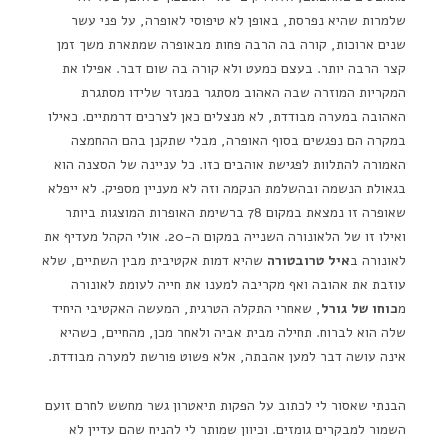
שלמרות שהיא נפרסת, באופן לא טיפוסי לאופרה, על פני עשר
שנים ארוכות, קורה בה הרבה פחות מבאופרה שמתארת משך זמן
קצר הרבה יותר. בעצם כמעט ולא קורה בה שום דבר. אפילו את
המקריות המוזרה שבה האהוב מסתגר במנזר שלידו מסתגרת
האהובה במערה מבודדת, לא מנצלים כאן לצרכים דרמתיים. כאילו
במקרה הם נפגשים בסוף האופרה, מבלי שתקנן בהם ההחמצה
האמורה להתלוות לפגישת אוהבים כזו. כל עניינה של הסצנה הוא
בגאולת הנשמה ובהשלמת הנקמה וזה לא מעניין מספיק. לא ייפלא
שאופרה זו נמצאת במקום 78 ברשימת האופרות המוצגות ביותר
ואילו זו של הלאונורה השנייה במקום ה-20. אולי הקהל מעדיף את
לאונורה ב
איל טרובטורה
שהיא דמות אקטיבית מבין השתיים, שלא
עוזבת את אהובה ואף מקריבה למענו את חייה לעומת לאונורה
מ
כוחו של גורל
, שאחרי התקלה הטרגית, המעשה האקטיבי היחיד
שלה הוא לברוח. תחילה מבית אביה ולאחר מכן, מהחיים, כשהיא
אינה עושה דבר למען אהבתה, אלא פשוט פורשת למערה מבודדת.
הבנתי שאסור לי לכתוב על הפקות תיאטרון גשר מחשש לחרם זועם
השמור למבקרים גומזים. וכיוון שמותר לי להניח שהם עדיין לא