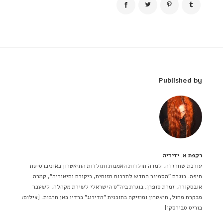
Published by
רקפת א. ידידיה
עורכת שחרזדה. למדה תולדות האמנות ותולדות התיאטרון באוניברסיטת
חיפה. בוגרת "הסמינר החדש לתרבות חזותית, ביקורת ותיאוריה", קמרה
אובסקורה. זמרת סופרן. בוגרת ביה"ס הישראלי לשירת מקהלה. לשעבר
מבקרת מחול, תיאטרון ומוזיקה בתוכנית "הדירוג" ברדיו כאן תרבות. [צילום:
בוריס סבירסקי]