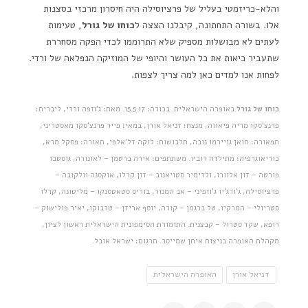
והלא-כריזמטי בעליל של פרציוסילה היה חיסרון מרכזי בסצנות
אלו. בשורה התחתונה, קיבלנו הצצה ל
כוחו של גורל
, טעימות
לעתים לא מבושלות מספיק שלא התרוממו לכדי הפקה מסחררת
שתעביר כיאות את כל העושר והיופי של המוזיקה הנפלאה של ורדי.
לפחות אנו למדים כאן למה צריך לצפות.
כוחו של גורל
באופרה הישראלית. בכורה: 15.5.17. מאת: ג'וזפה ורדי, ליברית:
פרנצ'סקו מריה פיאווה, מנצח: דניאל אורן, במאי: פייר פרנצ'סקו מאסטריני,
תפאורה: חואן גויירמו נובה, תלבושות: לוקה דל'אלפי, תאורה: פסקל מרא,
כוריאוגרפיה: מתילדה רוביו. משתתפים: אירה ברטמן – לאונורה, גוסטבו
פורטה – דון אלוורו, ולדימיר סטויאנוב – דון קרלו, אוקסנה וולקובה –
פרציוסילה, ג'ורג'יו ג'וזפיני – אב המנזר, בוריס סטאטסנקו – מליטונה, קרלו
סטריולי – המרקיז, טל ברגמן – קורה, יוסף ארידן – טרבוקו, יאיר פולישוק –
רופא, שקד סטרול – קבצנית. התזמורת הסימפונית הישראלית ראשון לציון,
מקהלת האופרה בניצוח איתן שמייסר. תרגום: ישראל אובל.
דניאל אורן
האופרה הישראלית