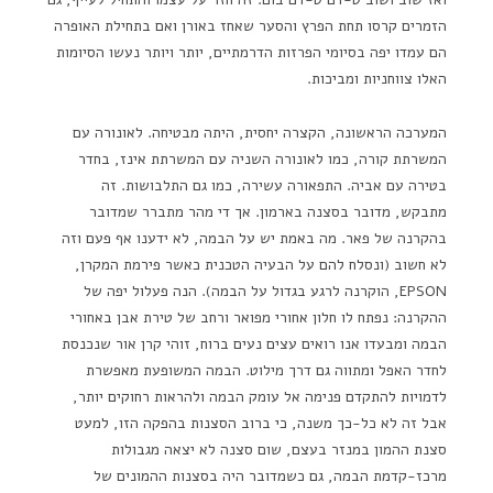
הזמרים קרסו תחת הפרץ והסער שאחז באורן ואם בתחילת האופרה
הם עמדו יפה בסיומי הפרזות הדרמתיים, יותר ויותר נעשו הסיומות
האלו צווחניות ומביכות.
המערכה הראשונה, הקצרה יחסית, היתה מבטיחה. לאונורה עם
המשרתת קורה, כמו לאונורה השניה עם המשרתת אינז, בחדר
בטירה עם אביה. התפאורה עשירה, כמו גם התלבושות. זה
מתבקש, מדובר בסצנה בארמון. אך די מהר מתברר שמדובר
בהקרנה של פאר. מה באמת יש על הבמה, לא ידענו אף פעם וזה
לא חשוב (ונסלח להם על הבעיה הטכנית כאשר פירמת המקרן,
EPSON, הוקרנה לרגע בגדול על הבמה). הנה פעלול יפה של
ההקרנה: נפתח לו חלון אחורי מפואר ורחב של טירת אבן באחורי
הבמה ומבעדו אנו רואים עצים נעים ברוח, זוהי קרן אור שנכנסת
לחדר האפל ומתווה גם דרך מילוט. הבמה המשופעת מאפשרת
לדמויות להתקדם פנימה אל עומק הבמה ולהראות רחוקים יותר,
אבל זה לא כל-כך משנה, כי ברוב הסצנות בהפקה הזו, למעט
סצנת ההמון במנזר בעצם, שום סצנה לא יצאה מגבולות
מרכז-קדמת הבמה, גם כשמדובר היה בסצנות ההמונים של