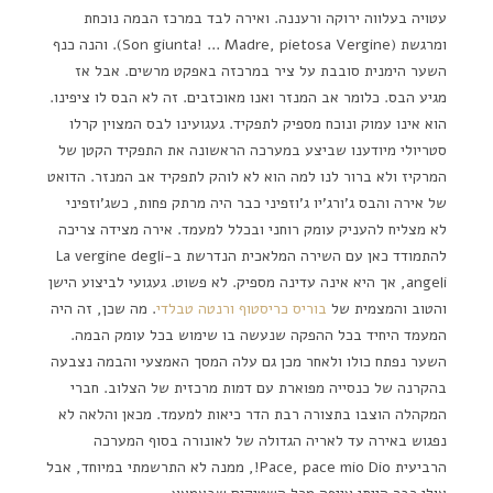
עטויה בעלווה ירוקה ורעננה. ואירה לבד במרכז הבמה נוכחת
ומרגשת (Son giunta! … Madre, pietosa Vergine). והנה כנף
השער הימנית סובבת על ציר במרכזה באפקט מרשים. אבל אז
מגיע הבס. כלומר אב המנזר ואנו מאוכזבים. זה לא הבס לו ציפינו.
הוא אינו עמוק ונוכח מספיק לתפקיד. געגועינו לבס המצוין קרלו
סטריולי מיודענו שביצע במערכה הראשונה את התפקיד הקטן של
המרקיז ולא ברור לנו למה הוא לא לוהק לתפקיד אב המנזר. הדואט
של אירה והבס ג'ורג'יו ג'וזפיני כבר היה מרתק פחות, כשג'וזפיני
לא מצליח להעניק עומק רוחני ובכלל למעמד. אירה מצידה צריכה
להתמודד כאן עם השירה המלאכית הנדרשת ב-La vergine degli
angeli, אך היא אינה עדינה מספיק. לא פשוט. געגועי לביצוע הישן
והטוב והמצמית של
בוריס כריסטוף ורנטה טבלדי
. מה שכן, זה היה
המעמד היחיד בכל ההפקה שנעשה בו שימוש בכל עומק הבמה.
השער נפתח כולו ולאחר מכן גם עלה המסך האמצעי והבמה נצבעה
בהקרנה של כנסייה מפוארת עם דמות מרכזית של הצלוב. חברי
המקהלה הוצבו בתצורה רבת הדר כיאות למעמד. מכאן והלאה לא
נפגוש באירה עד לאריה הגדולה של לאונורה בסוף המערכה
הרביעית Pace, pace mio Dio!, ממנה לא התרשמתי במיוחד, אבל