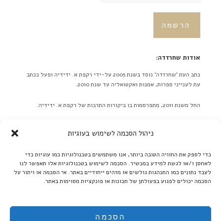
אודות שחרזדה:
כתב העת 'שחרזדה' נוסד בשנת 2005 על-ידי רקפת א. ידידיה ופעל ככתב
עת לענייני ספרות, אמנות ואקטואליה עד שנת 2010.
החל משנת 2011, מתפרסמות בו ביקורות התרבות של רקפת א. ידידיה.
באתר לא מתפרסמות ידיעות על אירועים מתוכננים בלוח אירועים או
ניהול הסכמה לשימוש בעוגיות
כפריוויו, אלא ביקורות בלבד! ברם, ידיעות על אירועים שונים יתקבלו
בברכה. אנא תאמו מראש שליחת תמונות גדולות.
כדי לספק את החוויה הטובה ביותר, אנו משתמשים בטכנולוגיות כמו עוגיות כדי
לאחסן ו/או לגשת למידע במכשיר. הסכמה לשימוש בטכנולוגיות אלו תאפשר לנו
קרא עוד ←
לעבד נתונים כמו התנהגות גולשים או מזהים ייחודיים באתר. אי הסכמה או ויתור על
הסכמה יכולים לפגוע בפעולתן של תכונות או פונקציות מסוימות באתר.
אנו ממשיכים לקדם את הספרות העברית:
בקרו אותנו גם ב'בית אוצר - ספרים אלקטרוניים':
הסכמה