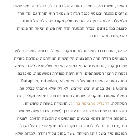
כאמור, משום מה, בסצנת האריה של דון קרלו, החליט הבמאי שאנו
צריכים מסגור ובנוסף לפנל הגדול משמאל הוא הוריד גם עוד אחד
מלמעלה. אלא שכאן זה לא היה חלק מקונספט שלם של מסגור
סצנות כמו ב
ווצק
וככזה המסגור הזה היה פשוט יציאה חד פעמית
לא קשורה ולא ברורה.
או אז, התדרדרנו לסצנות לא מרתקות בעליל. בדומה לסצנת חילוץ
הפצועים הדלה תחת ההפצצות הקיטשיות המוקרנות שקדמה לאריה
של דון קרלו, גם סצנת ההווי במחנה הצבאי שלאחריה לא הרשימה
ולמרות ריבוי המשתתפים, היא היתה מפוזרת ומשעממת. מאכזבת
היתה האריה המפורסמת של פרציוסילה: Rataplan, rataplan,
della Gloria בביצוע יבש ומיובש. לא רק שלא אהבתי בכלל את
המצ'ו אוקסנה וולקובה, שהיתה חסרת נוכחות בימתית וקולית, גם
המקהלה,
להבדיל מהבימוי בחו"ל
, הועמדה בשורות טיפשיות,
כששורת הנשים הראשונה כורעת ברך (שטיק שבו נעשה שימוש
בהפקות אחרות דווקא ברגעים הפותחים את הסצנה הזאת). לפניה
היו 15 דקות תהילה לרוכל טרבוקו בגילום יוסף ארידן בעל הקול
המובחן מיד בשל גוונו המיוחד ששר בקול צלול וחודר, למרות שלא