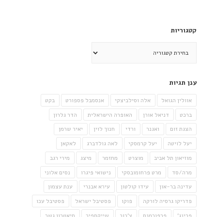
קטגוריות
קטגוריות
ענן תגיות
אוולין הגואל
אלה וסילביצקי
אנסמבל פספורט
בקט
ברכט
דניאל אורן
האופרה הישראלית
הדר גלרון
הצגת זום
ואגנר
ורדי
חנוך לוין
יאיר שרמן
יעל לויטה
יעל קרמסקי
לאה גולדברג
לאקאן
מוזיאון תל אביב
מוצרט
מחזמר
מיצג
מירי רגב
מרה/סד
מרט פרחומובסקי
נישואי פיגרו
נסים אלוני
עדינה בר-און
עידו קולטון
עירא אבנרי
ענת עצמון
פדריקו גרסיה לורקה
פוקו
פסטיבל ישראל
פסטיבל עכו
פרינג'
פרפורמנס
צ'כוב
שייקספיר
תיאטרון גשר