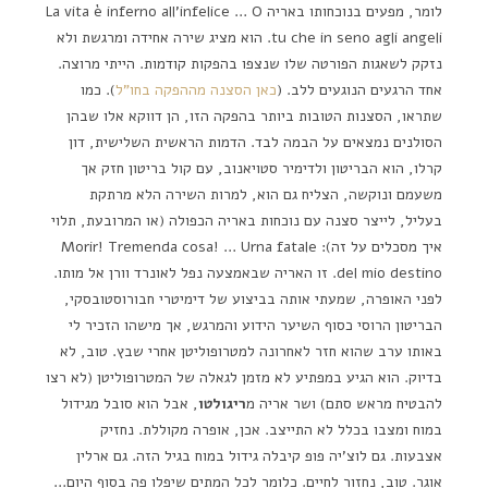
לומר, מפעים בנוכחותו באריה La vita è inferno all'infelice … O
tu che in seno agli angeli. הוא מציג שירה אחידה ומרגשת ולא
נזקק לשאגות הפורטה שלו שנצפו בהפקות קודמות. הייתי מרוצה.
אחד הרגעים הנוגעים ללב. (
כאן הסצנה מההפקה בחו"ל
). כמו
שתראו, הסצנות הטובות ביותר בהפקה הזו, הן דווקא אלו שבהן
הסולנים נמצאים על הבמה לבד. הדמות הראשית השלישית, דון
קרלו, הוא הבריטון ולדימיר סטויאנוב, עם קול בריטון חזק אך
משעמם ונוקשה, הצליח גם הוא, למרות השירה הלא מרתקת
בעליל, לייצר סצנה עם נוכחות באריה הכפולה (או המרובעת, תלוי
איך מסכלים על זה): Morir! Tremenda cosa! … Urna fatale
del mio destino. זו האריה שבאמצעה נפל לאונרד וורן אל מותו.
לפני האופרה, שמעתי אותה בביצוע של דימיטרי חבורוסטובסקי,
הבריטון הרוסי כסוף השיער הידוע והמרגש, אך מישהו הזכיר לי
באותו ערב שהוא חזר לאחרונה למטרופוליטן אחרי שבץ. טוב, לא
בדיוק. הוא הגיע במפתיע לא מזמן לגאלה של המטרופוליטן (לא רצו
להבטיח מראש סתם) ושר אריה מ
ריגולטו
, אבל הוא סובל מגידול
במוח ומצבו בכלל לא התייצב. אכן, אופרה מקוללת. נחזיק
אצבעות. גם לוצ'יה פופ קיבלה גידול במוח בגיל הזה. גם ארלין
אוגר. טוב, נחזור לחיים. כלומר לכל המתים שיפלו פה בסוף היום…