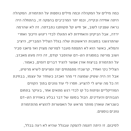
כמה מילים על המקהלה וכמה מילים נוספות על התזמורת. המקהלה
היתה אחידה ונקייה, וכמו יתר המרכיבים בהפקה זו, בהתחלה היה
נראה שפנינו לטוב, אך חיש קל תקוותנו נתבדתה. זה לא שהרמה
ירדה, אבל הניקיון והאחידות לא התעלו לכדי ריגוש וזיכוך ואחרי
שהתרגשנו בסצנות הראשונות שלה בגלל הצליל המבריק, היציב
והמלא, כאשר הוא לא התפתח מעבר לפורטה מצוין ואז פיאנו סביר
ושוב פורטה במסגרת הט-דם שהוסבר קודם, זה היה מעט מאכזב.
על התזמורת בניצוח אורן אפשר להגיד דברים דומים, כאמור.
הצליל נקי ואחיד, קרשנדו מתפתחים יפה ומגיעים לשיא מרטיט,
אבל זה היה שטיק שמוצה די מהר ואכזב כשחזר על עצמו, בבחינת
זה כל מה שיש לי להציע. חסרו לי עוד גוונים בתוך הקווים
המוזיקליים ופיתוח כל קו לכדי רגש מתאים אחר, בעיקר בתחום
הגבוהים והעדינים. הכול בסופו של דבר נבלע באווירת הט-דם
כשנראה שאורן מוותר מראש על האפשרות להוציא מהתזמורת
גוונים נוספים.
לסיכום. זו היתה דוגמה להפקה שבגלל שהיא לא רעה בכלל,