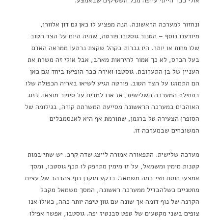
אולי כבר הייתי עייפה מכל השטיקים שבאמצע.
ונחזור למערכה הראשונה. הנה מפציע לו כאן גם דון אלוורו,
מיודענו נוסף – הטנור גוסטבו פורטה, שהיה היום על הצד הטוב
שלו פחות או יותר. היו גברות בקהל שקצת נרתעו ממראה האדם
בעל הכרס, לא כך אמור להיראות מאהב, אבל אולי זה משרת את
העניין של בן התערובת. גוסטבו ואירה כבר הופיעו ביחד וגם כאן
הם התמזגו על הצד הטוב. פורטה הגיע לשיאו באריה הכפולה שלו
בתחילת המערכה השלישית, אז אנו למדים על סיפור מוצאו. לזוג
האוהבים במערכה הראשונה מסייעת המשרתת קורה, בגילומה של
הסופרן הצעירה טל ברגמן, שתורמת אף היא לאנסמבלים
המשובחים שבמערכה זו.
מערכה שלישית. התפאורה אמורה לייצג שדה קרב. יש שתי במות
קטנות מימין ומשמאל, על זו מימין מתרפק לו תכף גוסטבו, ומסך
אמצעי חוסם חצי במה משמאל. ברקע מוקרן נוף צהבהב של עצים
מחטניים כשלהבדיל ממערכה ראשונה, המסך משמאל מקבל
הקרנה של נוף דומה אך שונה עם גוון טיפה יותר כהה, כאילו אנו
צופים בשני מקטעים של טפט סבנטיז יפה. גוסטבו, אפשר אפילו