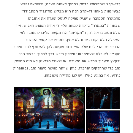
לדו-קרב שמתרחש בדיוק בסמוך לאותה מערה; וכשהאח נפצע
פצעי מוות באותו דו-קרב הנה הוא מבקש מה"נזיר המתבודד"
מהמערה הסמוכה שיעניק מחילה לגוסס ומגלה את אהובתו,
שבתורה "במקרה" נדקרת למוות על-ידי אחיה הפצוע האנוש. איך
שלא תסובבו את זה, ה"מקריות" הזו מקשה עלינו להתחבר לציר
העלילה הלא-קוהרנטי והלא אמין. תוסיפו את קטעי הקישור
הבופוניים והרי לכם שלל אפיזודות שקשה להן להצטרף לכדי סיפור
מעניין. לא פלא שעמיתי חגי חיטרון חיפש דרך לחתוך בבשר החי
ולקצץ ולערוך מחדש את היצירה. או שאולי הביצוע לא היה מספיק
טוב כדי שהחלקים יתחברו. כיוון שיותר מאשר סיפור טוב, ובאופרות
כידוע, אין כמעט כאלו, יש לנו מוזיקה משובחת.