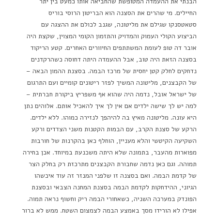
הבנתי את ההעמדה המטופשת שהחביאה אותו כמעט בין יתר
החיילים. מי שהרים את הסצנה הוא הבריטון הרוסי בוריס
סטאטסנקו שגילם את מליטונה, שגנב לכולם את ההצגה עם
הביצוע הקולי העמוק והמדויק והתזמון הקומי המצוין, שקצת היה
אובר דה טופ לעומת המשתתפים החיוורים האחרים. קטע הריקוד
בסצנה הזאת היה טוב, אבל ההעמדה היתה דחוסה כשהרקדנים
נדחקים לחלק קטן יחסית של מרכז הבמה. בסצנת ההמון הבאה –
של הקבצנים, מליטונה המשיך לפזר ריטונים קומיים ועם התרגום
של ישראל אובל, נדמה היה שהוא אף משפריץ ביקורת חברתית –
למה יש לך שישה ילדים אם אין לך איך להאכיל אותם. אלוהים נתן
היא עונה. מליטונה מאיץ בה להיהפך לנזירה כמוהו. ללא ילדים.
הרקע של סצנת הקרב, עם הבמות הקטנות משני הצדדים ורקע
השקיעה הקיטשי והלא מעניין, הוחלף כאן בהקרנות של חורבות
מפוארות מהעבר, בתמונה שלא היתה משכנעת במיוחד. אכן בחירה
תמוהה. וגם כאן נדמה שחבורת הקבצנים מתרכזת רק בחלק הצר
של קדמת הבמה. ואם בסצנה זו שלפני המנזר זה עוד איכשהו
הגיוני, ההידחקות לקדמת הבמה בסצנת המחנה הצבאי ובסצנת
הפונדק במערכה השניה, כשאחורי הבמה ריק וחשוף נראה תמוה.
אפילו לא הורידו מסך באמצע הבמה לצמצום השטח. ממש לא ברור