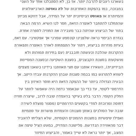
נשארנו רעבים להרבה יותר. אז כן, לא הסתכלנו אחד על השני
במבוכה, כמו בהפקות האחרונות של
לה גאזטה
הארכיאולוגית
והמיותרת או
פאוסט
הניסיונית יתר על המידה, אבל דווקא מכיוון
שהתחלנו להתחבר לאופרה הזאת, חסר לנו השיא. הרמה הבאה
בתור של הביצוע שהיתה כבר מעבירה את החוויה לספרה אחרת.
בגזרת הבימוי נראה שלפנינו קונספט שמרני אך אפקטיבי. עם זאת,
בעיות מוזרות בביצוע, ויתור על התפתחות לאורך האופרה ותפאורת
ההקרנות שהלכה ונעשתה חובבנית (עם בחירות תמוהות ולא
מושקעות בסצנת הקבצנים, בסצנת השקיעה ובסצנה המסיימת
הביזיונית), השאירו אותנו עם חצי תאוותנו בידינו כשאנו מצפים
לשווא להתרגש כמו בכמה סצנות שבהן ההקרנות עבדו היטב. אך
הבעיה הגדולה ביותר של ההפקה הזאת היא חוסר האיזון בין
הדרמתי לקומי, עד כדי כך שכאמור נדמה היה שאפשר לוותר על
החלק הקומי. הדבר בלט בעיקר בהעמדה טובה לרוב, שיצרה חוויה
דחוסה ומרוכזת למדי בקטעים הדרמתיים (מסגור מוצלח לשירה
טובה של הסולנים באותן סצנות) והעמדות פושרות עד סתמיות
ואפילו טיפשיות בסצנות ההמונים הקומיות, שלא הצליחו להעביר
דבר מהאווירה הנדרשת. מליטונה המדויק, כמעט הציל טיפה את
המצב, אך יותר נראה לא שייך כאמור, והביצוע החיוור