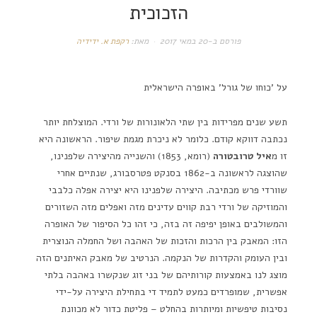
הזכוכית
פורסם ב-
20 במאי 2017
מאת:
רקפת א. ידידיה
על 'כוחו של גורל' באופרה הישראלית
תשע שנים מפרידות בין שתי הלאונורות של ורדי. המוצלחת יותר
נכתבה דווקא קודם. כלומר לא ניכרת מגמת שיפור. הראשונה היא
זו מ
איל טרובטורה
(רומא, 1853) והשנייה מהיצירה שלפנינו,
שהוצגה לראשונה ב-1862 בסנקט פטרסבורג, שנתיים אחרי
שוורדי פרש מכתיבה. היצירה שלפנינו היא יצירה אפלה כלבבי
והמוזיקה של ורדי רבת קווים עדינים מזה ואפלים מזה השזורים
והמשולבים באופן יפיפה זה בזה, כי זהו כל הסיפור של האופרה
הזו: המאבק בין הרכות והזכות של האהבה ושל החמלה הנוצרית
ובין העומק והקדרות של הנקמה. הנרטיב של מאבק האיתנים הזה
מוצג לנו באמצעות קורותיהם של בני זוג שנקשרו באהבה בלתי
אפשרית, שמופרדים כמעט לתמיד די בתחילת היצירה על-ידי
נסיבות טיפשיות ומיותרות בהחלט – פליטת כדור לא מכוונת