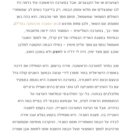
הצוענים או של הקבצנים. אבל במערכה הראשונה עוד נדמה היו
לנו שמנצלים את מלוא עומק הבמה. רק בדיעבד נשים לב שמאחורי
השולחן המפואר שמשמאל, תוחם מסך חצי מהבמה. הוא כהה כאן
ומתמזג עם השאר, ולכן פחות מורגש (
כאן הסצנה מההפקה בחו"ל
).
אחר-כך, במערכה השלישית – המסגור הזה יראה מלאכותי,
ובמיוחד בסצנת האריה הכפולה של דון קרלו, אז למסך האנכי
משמאל נוסף גם מסך עליון מימין – כאילו הבמה הוקטנה למלבן
שוכב קטן מצד ימין. היה לי דז'ה וו ל
ווצק
ולא במובן הטוב.
טוב נחזור למערכה הראשונה. אירה ברטמן. היא התחילה את דרכה
באופרה הישראלית בתור סופרן לירי ענוגה ובמשך השנים קולה גדל
ונעצם וכעת היא לאונורה. במערכה הראשונה היא נוגסת בתפקיד
עם כל השיניים ומעניקה לנו גווני גוונים כהים ואפילו גרוניים
מלוכלכים בכוונה. כל-כך התלהבתי ונמלאתי הערצה על
ההתפתחות הראויה לציון, עד שכמעט כתבתי לה בפייס כמה היא
נהדרת. אבל אז הגיעה המערכה השנייה. הבה נקפוץ לסצנה
השנייה בה. סצנת המנזר. היא מתחילה בקטע נפלא שבו אירה
לבדה על הבמה ומאחוריה חומת המנזר. ההקרנה מוסיפה טקסטורות
מרהיבות למסך האמצעי שעל הבמה והופכת אותו לחומת אבן אפורה