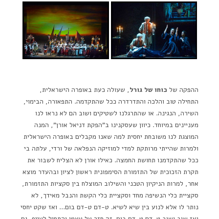
ההפקה של
כוחו של גורל
, שעולה כעת באופרה הישראלית,
התחילה טוב והלכה והתדרדרה ככל שהתקדמה. התפאורה, הבימוי,
השירה, הנגינה. או שהתרגלנו לשטיקים ושוב הם לא נראו לנו
מעניינים במיוחד. כיוון שעסקנינו ב"הפקת דניאל אורן", המנה
המוצגת לנו משובחת יחסית למה שאנו מקבלים באופרה הישראלית
ולמרות שהייתי מרותקת למדי למוזיקה הנפלאה של ורדי, עלתה בי
ככל שהתקדמנו תחושת החמצה. כאילו אורן לא הצליח לשבור את
תקרת הזכוכית של התזמורת הסימפונית ראשון לציון ובהעדר מוצא
אחר, למרות הניקיון הטכני והשילוב המוצלח בין סקציות התזמורת,
סקציית כלי הנשיפה מחד וסקציית כלי הקשת והנבל מאידך, לא
נותר לו אלא לנוע בין שיא לשיא. ט-דם ט-דם בום… ואז שקט יחסי
ואז שוב ושוב ט-דם ט-דם בום. זה חזר על עצמו והתחיל לעייף, גם