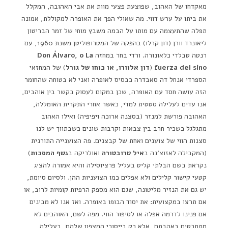
מאקדחו של האהוב, שפוצעת פצעי מוות את אבי האהובה, המקלל
את ביתו על ערש דווי. מה שאולי הפך את האופרה למקוללת, אמונה
תפלה שהתעצמה עם מותו על הבמה משבץ מוחי של זמר הבריטון
ליאונרד וורן (דון קרלו) בהפקה של המטרופוליטן משנת 1960, עם
רנטה טבלדי כלאונורה. ורדי בחר במחזה
Don Álvaro, o La
fuerza del sino
(
דון אלוורו, או כוחו של גורל
) של המחזאי
הספרדי אנחל דה סאבדרה כבסיס לאופרה ואני לא בטוחה שהחומר
הזה עושה חסד עם האופרה, שכן במקום לעסוק בקשר בין אוהבים,
אנו עדים לעלילה סטטית למדי, כאשר אחרי התקרית האומללה,
האהובה פורשת למנזר (בסצנה ארוכה ויפיפיה) ואילו האהוב
מתגלגל כשכיר חרב בין צבאות וקרבות שונים כשבתווך יש לנו
סצנות הווי של צוענים ואחת של קבצנים. פה הצוענייה התורנית
(המקבילה לאזוצ'נה ב
איל טרובטורה
ואולריקה ב
נשף המסכות
)
נקראת בשם הבלתי קליט בעליל פרציוסילה והיא אמורה להציג
קטעי קישור קלילים ולא אפלים כמו הצועניות ההן. ולסיום סיומת,
יש גם את הנזיר מליטונה, שגם הוא מספק הרפיות קומיות לרוב, או
אם תרצו במקצועית: את יסוד הבופו באופרה. ואז אנו לא מבינים
אם פנינו לדרמה אפלה או לסיפור הווי. מפה לשם, האוהבים לא
מתחבטים באהבתם, אלא רק בייסורי המצפון שלהם, בעלילה