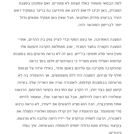
למה הבמאי משאיר כאלו קצוות לא פתורים. ואם עסקינן בסצנת
הפונדק, כאן זכינו לראות לרגע את מיודענו נח בריגר בתפקיד ראש
העיר בביצוע מדויק ואלגנטי. חבל שאין כאן תפקיד מתאים גדול
יותר לבריטון המוכשר הזה.
הסצנה האחרונה. אז כעת הסוף וכדי לציין צוק בין ההרים, אחרי
הסצנה הקצרה בחצר המנזר, שוב מתחלפת הקרנה והפעם אלו
מעין גושי סלע חומים-בז'יים. כאן זה לא נראה מרשים כמו בסצנות
קודמות ואפילו מעט מטריד כי כשהזמרים חלפו בסך נראה
שההקרנה מקרינה גם עליהם באופן מוזר, כאילו איזה צל פנטום
חולף על פניהם. הסצנה הזו דלת משתתפים, אך ההעמדה בה לא
מרשימה כבסצנות קודמות. לאונורה שרה את האריה שלה באיזה
קיטון קטן בצד ימין, דו הקרב עם החרבות בקושי התרומם. הרגשנו
שאלוורו לא רוצה להילחם, אבל גם הפרטנר שלו, שאמור להיות
אחוז מוטיבציה, הנה הוא מגיע להגשים את ייעודו, לא נראה נרגש
מדי מהמעמד. גם ההעמדה של דון קרלו הגוסס ואלוורו המגלה את
לאונורה, הרצה לאחיה ונדקרת על-ידיו היתה עלובה ולא מרגשת.
בקיצור נפילת מתח גדולה יחסית להתחלה המבטיחה. איך נפלו
גיבורים.