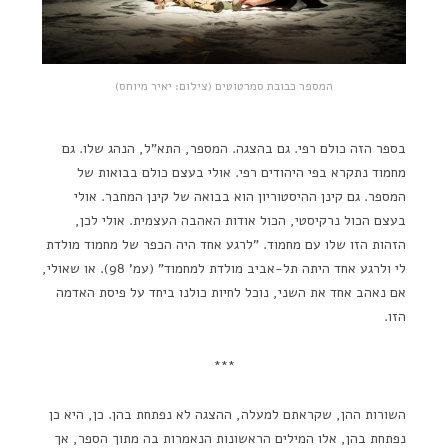
המספר כבובת סמרטוטים (צילום: יאיר מיוחס)
בספר הזה כולם רפי. גם בהצגה. המספר, התא"ל, הנהג שלו. גם
מחמוד נתקרא בפי היהודים רפי. אולי בעצם כולם בבואות של
המספר. גם קינן ההיסטוריון הוא בבואה של קינן המחבר. אולי
בעצם הכול נרקיסטי, הכול אודות האהבה העצמית. אולי לכן,
הזהות הזו שלו עם מחמוד. "לרגע אחד היה הכפר של מחמוד מולדת
לי ולרגע אחד היתה תל-אביב מולדת למחמוד" (עמ' 98). או שאולי,
אם נאהב אחד את השני, נוכל לחיות כולנו ביחד על פיסת האדמה
הזו.
***
השורות ההן, שקראתם למעלה, ההצגה לא נפתחת בהן. כן, היא כן
נפתחת בהן, אלו המילים הראשונות הנאמרות בה מתוך הספר, אך