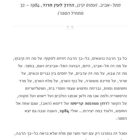
מתל-אביב. (עמוס קינן,
הדרך לעין חרוד
, 1984 – כך
מתחיל הספר)
כל כך הרבה נושאים, כל-כך הרבה זוויות לתקוף: על מה זה קיבוץ,
על מה זה תל-אביב, היום, הבועה התל-אביבית ושם, בספר. על
מה זה צבא, על מה זה ערבים, על יחסים בין גברים ונשים, על
טרור, על מדינת משטרה, על נוף הארץ, על מלח הארץ, על מרד
וחטיפות ומוות, ובריחה וחיפוש עצמי וחסרי בית, וטוטליטריות
והיסטוריה ולמה אנו פה ולאן אנחנו הולכים ועל ייאוש ועל תקווה,
על הקשר ל
רוזן ממונטה קריסטו
של דיומא (האב), שגם שחה אל
החופש, ולעוד כמה יצירות… אולי
1984
, השנה שבה גם יצא
הספר.
ומכל זה נותרנו רק עם יופי וחצי טון מלח שלא נראה כל-כך הרבה,