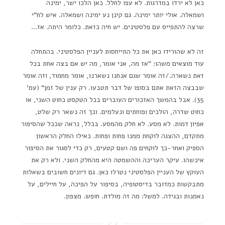
כאן לא ירדו במדרגות. לא עפו לחלל. כאן הלכו ישר, ימינה
ושמאלה. אולי יותר ימינה. גם קינן נע ימינה ושמאלה. איש לח"י
שרצה להתפייס עם פלסטינים. יש חיה כזאת. כלומר היתה. אז…
זה לא שהורידו כאן את כל התייחסות לעניין הפלסטיני. בהתחלה
עוד מוצאים משהו: "אז מה, אני אומר, מה יש אם בצה אחת בכל
זאת נשארה./זה אומר שגם אנחנו נשארנו, אומר מחמוד, וזה אומר
שבבצה הזאת אתם בסופו של דבר תטבעו. רק ענין של זמן" (עמ'
35). אבל בהמשך האזכורים העוברים בכל הטקסט כחוט השני, או
כחוט שדרה, הולכים ופוחתים ונעלמים. וכך זה נשאר רק שלט,
אפיון דמות. לא מסע. לא חלק מהמסע. בכלל, נראה שככל שהסיפור
מתקדם, ההצגה לוקחת ממנו פחות ופחות. כאילו החלק הראשון
הספיק ואחר-כך לוקחים פה ושם קטעים, רק כדי לסגור את הסיפור
איכשהו. עיקר העריכה וההשמטה היא מהחלק השני. ולא רק את
העוקץ של העניין הפלסטיני נטרלו כאן. גם דיונים חשובים בשאלות
מתבקשות כמדובר בדיסטופיה, בסיפור על הפיכה, על חיילים, על
נאמנות ובגידה. למשל: מה זה מולדת. חופש. מצפון.