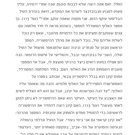
החלל. ואם אתה רוצה שלא לבכות 2500 שנה אחרי ירמיהו, עליך
פשוט למנוע מנבוכדנצר לשרוף את המקדש, וזאת בעזרת הטיל
הבליסטי עוקף הזמן. אני מקווה שאתה עוקב אחרי" (עמ' 113). כך
מספר האלוף המטורלל למספר, כשהוא מראה לו חדר מלחמה עם
צגים שעוקבים ומציגים את כל הדמויות מהעבר, שאם רק נוכל
לשלוח אליהם טיל, נוכל לשנות את מהלך ההיסטוריה. המסך
הראשון מכוון על סנחריב ונינוה (וגם שלמנאסר מושחל על הטיל
שלו), השני על נבוכדנצר ובבל, והשלישי על טיטוס הרומאי. הנה
הם אפילו כמעט רואים כיצד ברניקי מוצצת לו, אבל אז המספר
משבית השמחות הורג את האלוף. ושם, בחדר המלחמה המטורלל,
עמוס קינן הוא בכלל היסטוריון צבאי, שכותב בספרו על
האסטרטגיה הספירלית של האלוף חלמיש. והנה מה שאומר עליו
האלוף: "עד הנה הפרשנות של קינן, אבל גם הוא לא הצליח לשים
את האצבע על העיקר. העיקר הוא שאת ההיסטוריה לא ניתן לתקן
לאחר מעשה" (עמ' 113). האם קינן רוצה להחזיר את ההיסטוריה
לראשיתה כדי להתחיל מחדש ולמחוק את עוונותיו. המספר מהרהר:
"את קינן קראתי גם אני בימי נעורי. אבל הואיל וגדלתי בהמולה
הנעימה והסוערת של תל-אביב, בתקופה מאוחרת יותר, העדפתי
להגות בעתיד במקום להתרפק על עבר שממילא אין לי חלק בו"