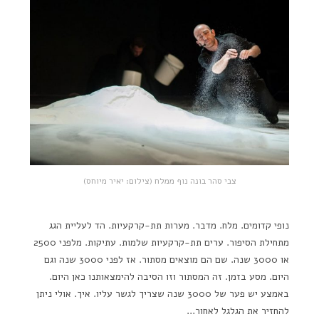
צבי סהר בונה נוף ממלח (צילום: יאיר מיוחס)
נופי קדומים. מלח. מדבר. מערות תת-קרקעיות. הד לעליית הגג
מתחילת הסיפור. ערים תת-קרקעיות שלמות. עתיקות. מלפני 2500
או 3000 שנה. שם הם מוצאים מסתור. אז לפני 3000 שנה וגם
היום. מסע בזמן. זה המסתור וזו הסיבה להימצאותנו כאן היום.
באמצע יש פער של 3000 שנה שצריך לגשר עליו. איך. אולי ניתן
להחזיר את הגלגל לאחור…