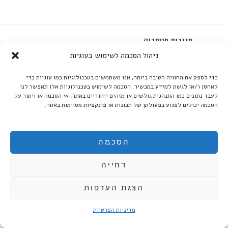
תגובות פייסבוק
ניהול הסכמה לשימוש בעוגיות
תגובות שחרזדה (0)
כדי לספק את החוויה הטובה ביותר, אנו משתמשים בטכנולוגיות כמו עוגיות כדי
לאחסן ו/או לגשת למידע במכשיר. הסכמה לשימוש בטכנולוגיות אלו תאפשר לנו
כתיבת תגובה
לעבד נתונים כמו התנהגות גולשים או מזהים ייחודיים באתר. אי הסכמה או ויתור על
הסכמה יכולים לפגוע בפעולתן של תכונות או פונקציות מסוימות באתר.
האימייל לא יוצג באתר.
שדות החובה מסומנים
*
Comment
הסכמה
דחייה
הצגת העדפות
מדיניות הפרטיות
Name