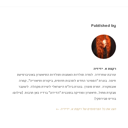
Published by
רקפת א. ידידיה
עורכת שחרזדה. למדה תולדות האמנות ותולדות התיאטרון באוניברסיטת
חיפה. בוגרת "הסמינר החדש לתרבות חזותית, ביקורת ותיאוריה", קמרה
אובסקורה. זמרת סופרן. בוגרת ביה"ס הישראלי לשירת מקהלה. לשעבר
מבקרת מחול, תיאטרון ומוזיקה בתוכנית "הדירוג" ברדיו כאן תרבות. [צילום:
בוריס סבירסקי]
הצג את כל הפרסומים של רקפת א. ידידיה ←