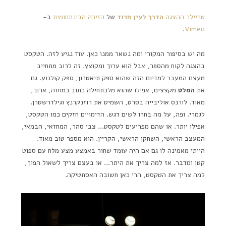
טריילר ההצגה
הדרך לעין חרוד
של
הזירה הבינתחומית
ב-
.
Vimeo
מה יש בסיפור המקורי ומה נשאר ממנו כאן. עוד נגיע לזה. הטקסט
בהצגה לקוח מהספר, אבל הוא ערוך ומקוצץ. זה לרוב מתחייב
מעצם המעבר למדיום הזה שהוא ספק תיאטרון, ספק קולנוע. גם
את
המלט
מקצצים, אפילו שהוא מלכתחילה כתוב כמחזה, ארוך,
מאוד. לורנס אוליבייה בסרט, השמיט את רוזנקרנץ וגילדרשטרן.
לגמרי. ופה, על מה בחרו לשים דגש. הדימויים חזקים כמו הטקסט,
אפילו יותר. או שהם מפריעים לטקסט… צבי סהר, המחזאי, הבמאי,
המעצב הראשי, השחקן הראשי, הקריין. הוא מספר טוב מאוד.
הייתי מאמינה לו גם אם היה עומד שחור באמצע מצע מלח עם ספוט
קטן ומדבר. אז למה צריך את היתר… או בעצם צריך לשאול הפוך,
למה צריך את הטקסט, הרי כאן חשובה האסתטיקה.