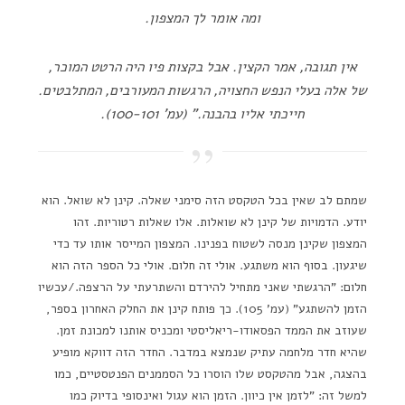
ומה אומר לך המצפון.
אין תגובה, אמר הקצין. אבל בקצות פיו היה הרטט המוכר,
של אלה בעלי הנפש החצויה, הרגשות המעורבים, המתלבטים.
חייכתי אליו בהבנה." (עמ' 100-101).
שמתם לב שאין בכל הטקסט הזה סימני שאלה. קינן לא שואל. הוא
יודע. הדמויות של קינן לא שואלות. אלו שאלות רטוריות. זהו
המצפון שקינן מנסה לשטוח בפנינו. המצפון המייסר אותו עד כדי
שיגעון. בסוף הוא משתגע. אולי זה חלום. אולי כל הספר הזה הוא
חלום: "הרגשתי שאני מתחיל להירדם והשתרעתי על הרצפה./עכשיו
הזמן להשתגע" (עמ' 105). כך פותח קינן את החלק האחרון בספר,
שעוזב את הממד הפסאודו-ריאליסטי ומכניס אותנו למכונת זמן.
שהיא חדר מלחמה עתיק שנמצא במדבר. החדר הזה דווקא מופיע
בהצגה, אבל מהטקסט שלו הוסרו כל הסממנים הפנטסטיים, כמו
למשל זה: "לזמן אין כיוון. הזמן הוא עגול ואינסופי בדיוק כמו