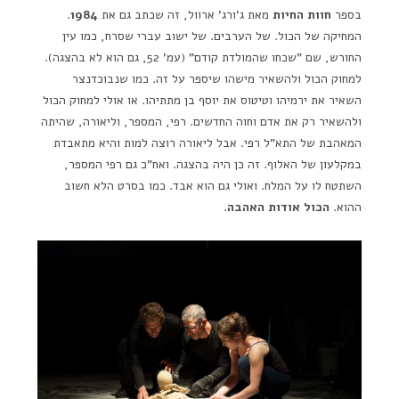
בספר
חוות החיות
מאת ג'ורג' ארוול, זה שכתב גם את
1984
.
המחיקה של הכול. של הערבים. של ישוב עברי שסרח, כמו עין
החורש, שם "שכחו שהמולדת קודם" (עמ' 52, גם הוא לא בהצגה).
למחוק הכול ולהשאיר מישהו שיספר על זה. כמו שנבוכדנצר
השאיר את ירמיהו וטיטוס את יוסף בן מתתיהו. או אולי למחוק הכול
ולהשאיר רק את אדם וחוה החדשים. רפי, המספר, וליאורה, שהיתה
המאהבת של התא"ל רפי. אבל ליאורה רוצה למות והיא מתאבדת
במקלעון של האלוף. זה כן היה בהצגה. ואח"כ גם רפי המספר,
השתטח לו על המלח. ואולי גם הוא אבד. כמו בסרט הלא חשוב
ההוא.
הכול אודות האהבה
.