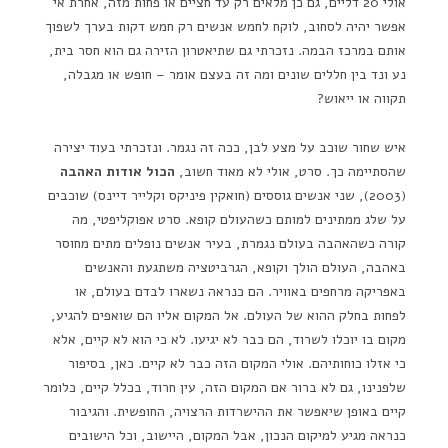
אולי 20 דליים, גם כן מלאים רק עד חציים או פחות מזה, אחרת אי
אפשר יהיה לסחוב, לוקח לחמש אנשים רק חמש דקות בערך לשפוך
אותם במרכז הבמה. נזכרתי גם שתיאטרון הזירה גם הוא חסר בית,
נע ונד בין חללים שונים ומה זה בעצם אומר – חופש או מגבלה,
תקווה או ייאוש?
איש שחור שוכב על מצע לבן, ככה זה נגמר. ונזכרתי בעוד יצירה
שהסתיימה כך. סרט, אולי לא מאוד חשוב,
הכול אודות האהבה
(2003), שני אנשים גוססים (חואקין פיניקס וקלייר דיינס) שוכבים
על שלג ממתינים למותם כשהעולם קופא. סרט אפוקליפטי, מה
קורה כשהאהבה בעולם נגמרת, בעיר אנשים נופלים מתים מחוסר
באהבה, העולם הולך וקופא, הגרביטציה משתגעת והאנשים
באפריקה מרחפים באוויר. הם כנראה נשארו לבדם בעולם, או
לפחות בחלק ההוא של העולם. אל המקום אליו הם שואפים להגיע,
מקום בו יוכלו לשרוד, הם כבר לא יגיעו. לא כי הוא לא קיים, אלא
כי אזלו כוחותיהם. אולי המקום הזה כבר לא קיים. כאן, בסיפור
שלפנינו, גם לא ברור אם המקום הזה, עין חרוד, בכלל קיים, כלומר
קיים באופן שיאפשר את ההישרדות הרצויה, החופשית. והגיבור
כנראה מגיע למיקום הנכון, אבל המקום, היישוב, וכל הישובים