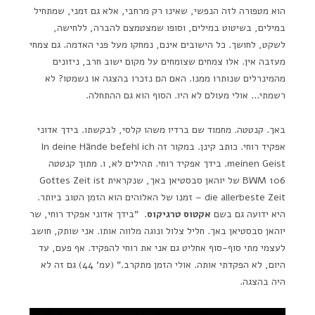
הוא מטפורה לזה הנפשי, שאינו רק מרחבי, אלא גם זמני, שמתחיל
במילים, בשיטוט במילים, וסופו שמצטמצם להברה, ללחישה,
לשקט, לחושך. כל הישובים אינם, נמחקו מעל פני האדמה. גם צמחי
מעזבה אין. אלו צמחים שצומחים על מקום ישוב חרב, ניזונים
מהמינרלים שנותרו ממנו. האם הם נזכרו בהצגה או נשמטו? לא
רשמתי… אולי מעולם לא היו. הסוף הוא גם ההתחלה.
באך. קנטטה. מחמוד שם ברדיו משהו קלסי, לבקשתו. בידך אדוני
אפקיד רוחי. כותב קינן. במקור זה In deine Hände befehl ich
meinen Geist. בידך אפקיד רוחי. תהילים לא, ו. מתוך קנטטה
BWM 106 של יוהאן סבסטיאן באך, שנקראית Gottes Zeit ist
die allerbeste Zeit – זמנו של האלוהים הוא הזמן הטוב ביותר.
היא ידועה גם בשם
אקטוס טרגיקוס
. "בידך אדוני אפקיד רוחי, שר
יוהאן סבסטיאן באך. חליל צלול ונוגה מלווה אותו. אני שותק, חושב
לעצמי מתי סוף-סוף אחליט גם אני את רוחי להפקיד. אף פעם, עד
היום, לא הפקדתי אותה. אולי הזמן מתקרב." (עמ' 44) גם זה לא
היה בהצגה.