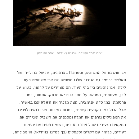
"מכונית" מאירה שכונה (צילום: יאיר מיוחס)
אני חושבת על המשוטט, Flâneur בצרפתית, זה של בודלייר ושל
וואלטר בנימין. גם הגיבור שלנו משוטט וגם אני משוטטת כעת.
לילה, אנו נוסעים בין בתי העיר. הם מצוירים על קרטון, בטוש על
לבן, מעוותים, המראה על מסך הווידיאו מרתק. אסטתי, כמו
פרסומת, כמו סרט אנימציה, קצת מזכיר את
וואלס עם באשיר
,
אבל הכול כאן בקטעים קטנים, במנות זעירות. ואנו רואים לפנינו
את המפעילים גורפים את המלח ומסמנים את השביל ומניחים את
המקטים הזעירים שכל אחד הוא בית, ושמים פסים עם עצמים
זעירים, כלומר עם דקלים וספסלים (כך למדנו בווידיאו) או מכוניות,