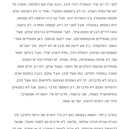
לפני זה יש שיר (ששרה רונה קינן, הבת של) וגם הקדמה. משהו על
ישראל ומלח הארץ. זה לא בטקסט המקורי. אולי זו לא הקדמה אלא
טקסט שמשולב בין השורות ההן. אבל גם בזה ההצגה לא נפתחת.
היא נפתחת בפעולה. אבל לפני זה ריק. קופסה שחורה. רק בקצה,
כמה דליים לבנים ומעט ציוד. לפני שמתחילים בוראים עולם. אצל
קינן מתחילים מהקטסטרופה. שתי דקות מהסוף. כאן מתחילים אחרי
הסוף. רפלקסיה. בין אם ידעת את קינן או לא ידעת. איך יוצרים
קטסטרופה מהאין. והמלח הזה, מלח הארץ אולי, אבל בעיקר חומר
מת. לא אדמה שמצמיחה. מלח, ממית. ים המלח הוא ים המוות.
מתחילים מהסוף והולכים אל הסוף. מעגל שלם, לא רק זווית אחת
קטנה במחזור החיים, כמו אצל קינן. אבל שקט. בובה במקום אדם.
בובות לא מדברות. זה לא נאומים וצעקות ולחישות כמו אצל קינן.
הדמויות עצמן לא מדברות. רק המספר מדבר בשמן. אנו לא נמצאים
בסיטואציה עצמה, אנו בהצגה. מדברים על. האם זה אפקטיבי.
תלוי מה רוצים להשיג. יופי או אמת.
בחרנו ביופי. האמת נמצאת כאן רק כדי לשרת את היופי ולפיכך אין
הכרח שהיא תהיה שלמה, מלאה. לא חייבים גם לסגור מעגל. אפשר
להשאיר קצוות פרומים, לא צריך לצאת באמירה זו או אחרת. אין זה