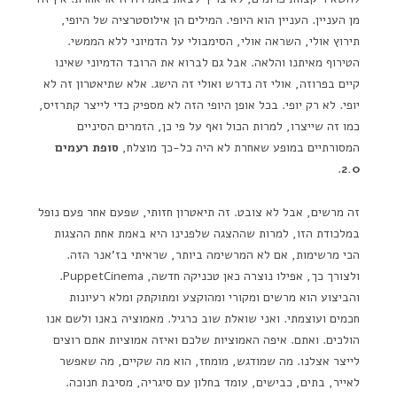
מן העניין. העניין הוא היופי. המילים הן אילוסטרציה של היופי,
תירוץ אולי, השראה אולי, הסימבולי על הדמיוני ללא הממשי.
הטירוף מאיתנו והלאה. אבל גם לברוא את הרובד הדמיוני שאינו
קיים בפרוזה, אולי זה נדרש ואולי זה הישג. אלא שתיאטרון זה לא
יופי. לא רק יופי. בכל אופן היופי הזה לא מספיק כדי לייצר קתרזיס,
כמו זה שייצרו, למרות הכול ואף על פי כן, הזמרים הסיניים
המסורתיים במופע שאחרת לא היה כל-כך מוצלח,
סופת רעמים
.
2.0
זה מרשים, אבל לא צובט. זה תיאטרון חזותי, שפעם אחר פעם נופל
במלכודת הזו, למרות שההצגה שלפנינו היא באמת אחת ההצגות
הכי מרשימות, אם לא המרשימה ביותר, שראיתי בז'אנר הזה.
ולצורך כך, אפילו נוצרה כאן טכניקה חדשה, PuppetCinema.
והביצוע הוא מרשים ומקורי ומהוקצע ומתוקתק ומלא רעיונות
חכמים ועוצמתי. ואני שואלת שוב כרגיל. מאמוציה באנו ולשם אנו
הולכים. ואתם. איפה האמוציות שלכם ואיזה אמוציות אתם רוצים
לייצר אצלנו. מה שמודגש, מומחז, הוא מה שקיים, מה שאפשר
לאייר, בתים, כבישים, עומד בחלון עם סיגריה, מסיבת חנוכה.