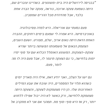
"בכניסה לירושלים היה בית-משוגעים. כשהיינו עוברים שם,
היתה נשמעת צעקה ארוכה, נוראה, צעקה של הברה אחת
בלבד, אבל מהדהדת מכל ההרים שמסביב.
פעם נסעתי עם אוריאלה. היא למדה פסיכולוגיה
באוניברסיטה. היא אמרה לי שפעם בימים רחוקים, ההברה
האחת הזאת היתה נאום ארוך, שלם, מפורט. ושעם השנים,
הצטמק הנאום אל משמעותו הפשוטה ביותר שהיא
צעקת-הצעקות. המשוגע האומלל הכלוא שם עד סוף ימיו
ימות בלחישה, כי גם הצעקה תיגמר לו, אבל פעם היה לו מה
לומר, פעם.
גם ישו על הצלב, ואני יודע זאת, אילו היה מאריך ימים
כשהוא תלוי על המסמרים, היה שוכח את שבע המילים
האחרונות שלו. הן היו מצטמקות לצעקה, והצעקה היתה
מצטמקת ללחישה, ורק כאשר לא היה יכול אפילו ללחוש
יותר, רק אז היא סוף-סוף מת. תמהני אם אני לא מתקרב אל