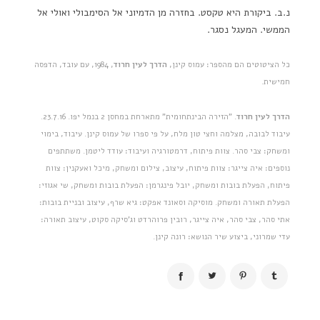
נ.ב. ביקורת היא טקסט. בחזרה מן הדמיוני אל הסימבולי ואולי אל
הממשי. המעגל נסגר.
כל הציטוטים הם מהספר: עמוס קינן,
הדרך לעין חרוד
, 1984, עם עובד, הדפסה
חמישית.
הדרך לעין חרוד
. "הזירה הבינתחומית" מתארחת במחסן 2 בנמל יפו. 23.7.16.
עיבוד לבובה, מצלמה וחצי טון מלח, על פי ספרו של עמוס קינן. עיבוד, בימוי
ומשחק: צבי סהר. צוות פיתוח, דרמטורגיה ועיבוד: עודד ליטמן. משתתפים
נוספים: איה צייגר: צוות פיתוח, עיצוב, צילום ומשחק, מיכל ואעקנין: צוות
פיתוח, הפעלת בובות ומשחק, יובל פינגרמן: הפעלת בובות ומשחק, שי אגוזי:
הפעלת תאורה ומשחק. מוסיקה וסאונד אפקט: גיא שרף, עיצוב ובניית בובות:
אתי סהר, צבי סהר, איה צייגר, רובין פרוהרדט וג'סיקה סקוט, עיצוב תאורה:
עדי שמרוני, ביצוע שיר הנושא: רונה קינן.