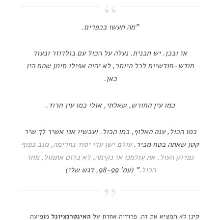
"מה תעשו בכפרים.
אז ובכן. יש תכנית. נעלה על הכול עם בולדוזר ובעוד
חודש-חודשיים לכל היותר, לא יהיה אפילו סימן שהם היו
כאן.
כמו עין החורש, שאלתי, אולי כמו עין חרוד.
כמו הכול, ענה האלוף, כמו הכול. ועכשיו אני אשיר לך שיר
קטן שאתה בטח מכיר.
עולם ישן עדי יסוד נחרימה, מגב כפוף
נפרוק העול. את עולמנו אז נקימה, לא כלום אתמול, מחר
הכול
." (עמ' 98-99, דגש שלי)
קינן לא המציא את זה. פרודיה אחרת על
האינטרנציונל
מופיעה