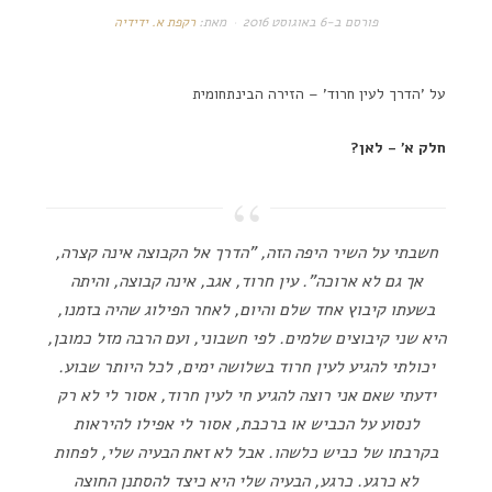
פורסם ב-
6 באוגוסט 2016
מאת:
רקפת א. ידידיה
על 'הדרך לעין חרוד' – הזירה הבינתחומית
חלק א' – לאן?
חשבתי על השיר היפה הזה, "הדרך אל הקבוצה אינה קצרה,
אך גם לא ארוכה". עין חרוד, אגב, אינה קבוצה, והיתה
בשעתו קיבוץ אחד שלם והיום, לאחר הפילוג שהיה בזמנו,
היא שני קיבוצים שלמים. לפי חשבוני, ועם הרבה מזל כמובן,
יכולתי להגיע לעין חרוד בשלושה ימים, לכל היותר שבוע.
ידעתי שאם אני רוצה להגיע חי לעין חרוד, אסור לי לא רק
לנסוע על הכביש או ברכבת, אסור לי אפילו להיראות
בקרבתו של כביש כלשהו. אבל לא זאת הבעיה שלי, לפחות
לא כרגע. כרגע, הבעיה שלי היא כיצד להסתנן החוצה