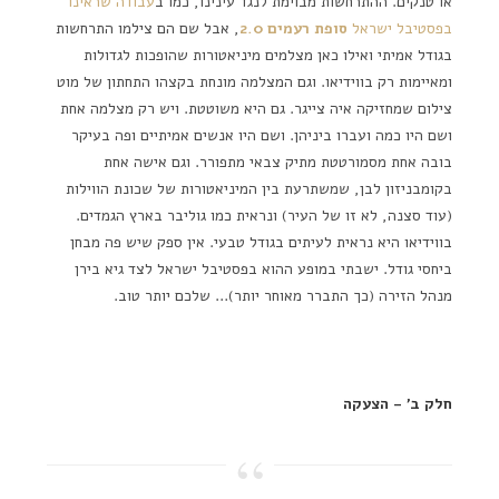
או טנקים. ההתרחשות מבוימת לנגד עינינו, כמו ב
עבודה שראינו
בפסטיבל ישראל
סופת רעמים 2.0
, אבל שם הם צילמו התרחשות
בגודל אמיתי ואילו כאן מצלמים מיניאטורות שהופכות לגדולות
ומאיימות רק בווידיאו. וגם המצלמה מונחת בקצהו התחתון של מוט
צילום שמחזיקה איה צייגר. גם היא משוטטת. ויש רק מצלמה אחת
ושם היו כמה ועברו ביניהן. ושם היו אנשים אמיתיים ופה בעיקר
בובה אחת מסמורטטת מתיק צבאי מתפורר. וגם אישה אחת
בקומבניזון לבן, שמשתרעת בין המיניאטורות של שכונת הווילות
(עוד סצנה, לא זו של העיר) ונראית כמו גוליבר בארץ הגמדים.
בווידיאו היא נראית לעיתים בגודל טבעי. אין ספק שיש פה מבחן
ביחסי גודל. ישבתי במופע ההוא בפסטיבל ישראל לצד גיא בירן
מנהל הזירה (כך התברר מאוחר יותר)… שלכם יותר טוב.
חלק ב' – הצעקה