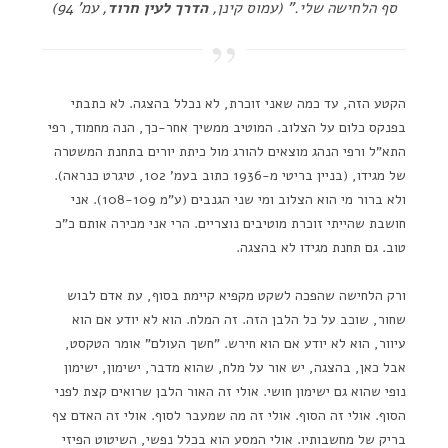
סף הלחישה שלי." (עמוס קינן,
הדרך לעין חרוד
, עמ' 94)
הקטע הזה, עד כמה שאני זוכרת, לא נכלל בהצגה. לא כתבתי
בפנקס כלום על הצלוב. המוטיב ממשיך אחר-כך, הנה מחמוד, רפי
התא"ל ורפי הנהג מוצאים להורג מול כיתת יורים בתחנת המשטרה
של מגידו, (בניין בריטי מ-1936 כתוב בעמ' 102, טיגרט כנראה).
ולא ברור מי הוא הצלוב ומי שני הגנבים (ע"מ 108-109). אני
חושבת שהייתי זוכרת מוטיבים נוצריים. הרי אני מכירה אותם כ"כ
טוב. גם תחנת מגידו לא בהצגה.
ורק הלחישה שהפכה לשקט מקפיא קיימת בסוף, עת אדם לבוש
שחור, שוכב על כל הלבן הזה. זה המלח. הוא לא יודע אם הוא
עיוור, הוא לא יודע אם הוא חירש. "חשך העולם" אומר הטקסט,
אבל כאן, בהצגה, יש אור על מלח, שהוא מדבר, ישימון, ישימון
נופי שהוא גם ישימון חושי. אולי זה האור הלבן שרואים קצת לפני
הסוף. אולי זה הסוף. אולי זה מה שמעבר לסוף. אולי זה האדם צף
בריק של מחשבותיו. אולי המסע הוא בכלל נפשי, השיטוט הפיזי