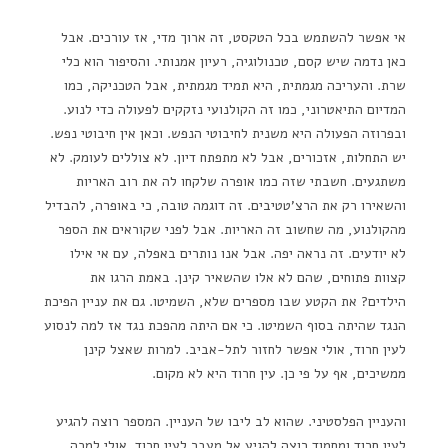
אי אפשר להשתמש בכל הטקסט, זה ארוך מדי, אז עורכים. אבל
כאן נדמה שיש קסם, טכנולוגיה, רעיון אמנותי. והסיפור הוא כלי
שרת. והעריכה מגמתית, היא תמיד מגמתית, אבל הטכניקה, כמו
המדיום התיאטרוני, כמו זה הקולנועי נזקקים לפעולה כדי לנוע.
ובפרוזה הפעולה היא משנית לחיבוטי הנפש. וכאן אין חיבוטי נפש.
יש התחלות, אזכורים, אבל לא מתפתח דיון. לא צוללים לעומק. לא
משתגעים. חשבתי שזה כמו אופרה שלקחו לה את רוב האריות
והשאירו רק את הרצ'טטיבים. זה דוגמה טובה, כי באופרה, להבדיל
מהקולנוע, מה שחשוב זה האריות. אבל לפני שקוראים את הספר
לא יודעים. זה נראה יפה. אבל אנו נותרים באפלה, עם אי אילו
קצוות פתוחים, שהם לא אלו שהשאיר קינן. באמת הרגו את
הילדים? את הקטע שבו מספרים שלא, השמיטו. גם את עניין הפיכת
הנגד שהיתה בסוף השמיטו. כי אם היתה מהפכת נגד אז למה לנסוע
לעין חרוד, אולי אפשר לחזור לתל-אביב. למרות שאצל קינן
ממשיכים, אף על פי כן. עין חרוד היא לא מקום.
והעניין הפלסטיני. שהוא לב ליבו של העניין. המספר רוצה להגיע
לעין חרוד ומחמוד רוצה להגיע אל מעבר לעין חרוד. אולי למכה,