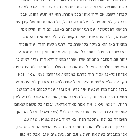
לשם החונטה הצבאית מגרשת כיום את כל הערבים… אבל למה לו
לברוח לשם, אם יקחו אותו בכל מקרה. הוא לא הגיע רחוק, אבל
בהצגה, לא מסופר לנו על סופו. בכלל, כל ההתכתבות של קינן עם
הנושא הפלסטיני, עם הגירוש שלהם ב-48, עם היותו חלק ממי
שגירש, כל ההתחבטויות שלו בקשר לזה, לא נמצאים בהצגה.
מחמוד כאן הוא בעיקר כלי שרת כדי להגיע לעין חרוד. עוד חוליה
בשרשרת הניצול. בספר כל העניין הוא מחמוד ואין דבר שמזעזע
יותר את המחבר מהמוות שלו. שהרי מחמוד "לא היה צריך למות כי
הוא מת במלחמה שאין לדעת אם היתה שלו… למחמוד לא היו זכויות
אזרח ועל-כן אסור היה להרגו במלחמת אזרחים" (עמ' 104). ולא
רק זאת אלא ש"אחים היינו אבל אחים למשהו שעדיין לא היה סיפק
בדנו להבין מהו ועכשיו איך נדע. אם נגזר עליי לנקום את דמו של
מחמוד הרי זה אך ורק בשל הסיבה אחת, אחרת לא אוכל להגיע לעין
חרוד…" (עמ' 105). איך אמר מאיר אריאל: "בסוף כל משפט שאתם
אומרים בעברית יושב ערבי עם נרגילה" (
שיר כאב
). אבל לא כאן.
האם זה בכוונה שהספר הזה יצא לאור בשנת 1984. שזה 48
בהיפוך וגם תשמ"ד ואולי המחבר חושב שעל החטא ההוא שחטאנו,
אנו מקבלים כעת את העונש וגם הם, נענשים שוב. אבל לא כאן.