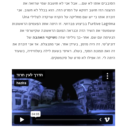
הסובבים אותו לא שם… אבל אני לא חושבת שמי שרואה את
ההצגה הזו חושב דווקא על הסרט הזה. הוא בכלל לא חשוב. אני
זוכרת אותו כי יש שם מחליקה על הקרח שרקדה לצלילי Una
Furtive Lagrima בביצוע פברוטי. זו היתה אחת הפעמים הראשונות
ששמעתי את השיר הזה וכנראה הפעם הראשונה שקישרתי את
הנעימה עם שם. אחר-כך גיליתי שזה מ
שיקוי האהבה
של
דוניצ'טי. זה היה מזמן, בעידן אחר. אני מתנצלת. אז אני זוכרת את
זה ואת תמונת הסוף, בשלג. ראיתי בשעת לילה בטלוויזיה, כשעוד
היתה לי. זה אפילו לא סרט של סינמטקים.