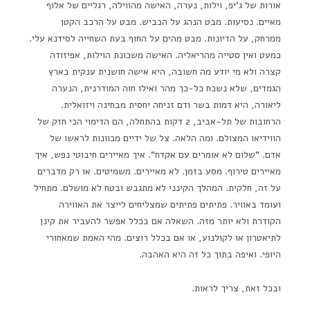
אורות של ג'יפ, וילות, נערה, האישה מהווילה, רגליים של אלוף
מאיים. נסיעות. מבט הנהג על הכביש. מבט על הרכב הקטן
ממרחק, על הדיונות. מבט מהים על החוף בעת השחייה לסידנא עלי.
כמעט ואין סטייה מהריאליה. האישה משכונת הוילות, אפיזודה
קצרה ולא מי יודע מה חשובה, היא אישה חושנית ענקית בארץ
הגמדים, שלא נשכח כל-כך מהר ואילו חוה המודרנית, הנערה
ליאורה, היא דמות בשר ודם זניחה יחסית מבחינה ויזואלית.
הרחובות של תל-אביב, 2 דקות בהתחלה, הם הדימוי הכי חזק של
הווידיאו המצולם. ומה הלאה. צל של ידיים מכוונות לראשו של
אדם. "שלום לא אומרים עם אקדח". איך מאיירים חיבוטי נפש, איך
מאיירים טירוף. מסע בזמן. לא מאיירים. משמיטים. או רק מדברים
על זה, חלקית. המהלך הקינני לא מתגבש ובטח לא מושלם. מתחיל
ועומד באוויר. פתיתים פתיתים שמצליחים לייצר את האווירה
הקודרת ולא יותר מזה. השאלה אם בכלל אפשר להעביר את קינן
לתיאטרון או לקולנוע, או אם בכלל רוצים. מהי האמת שמאחורי
היופי. ואיפה בתוך כל זה היא האהבה.
ובכל זאת, צריך לראות.