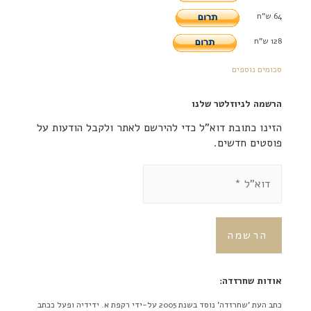
64 ש"ח
128 ש"ח
סכומים נוספים
הרשמה לניוזלטר שלנו
הזינו כתובת דוא"ל כדי להירשם לאתר ולקבל הודעות על
פוסטים חדשים.
אודות שחרזדה:
כתב העת 'שחרזדה' נוסד בשנת 2005 על-ידי רקפת א. ידידיה ופעל ככתב