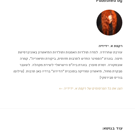
Published by
רקפת א. ידידיה
עורכת שחרזדה. למדה תולדות האמנות ותולדות התיאטרון באוניברסיטת
חיפה. בוגרת "הסמינר החדש לתרבות חזותית, ביקורת ותיאוריה", קמרה
אובסקורה. זמרת סופרן. בוגרת ביה"ס הישראלי לשירת מקהלה. לשעבר
מבקרת מחול, תיאטרון ומוזיקה בתוכנית "הדירוג" ברדיו כאן תרבות. [צילום:
בוריס סבירסקי]
הצג את כל הפרסומים של רקפת א. ידידיה ←
עוד בנושא: