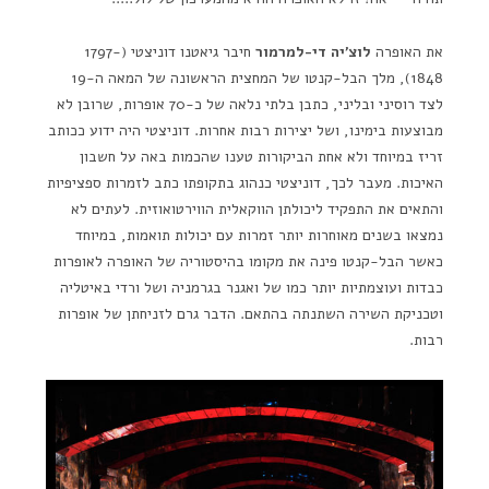
את האופרה
לוצ'יה די-למרמור
חיבר גיאטנו דוניצטי (1797-
1848), מלך הבל-קנטו של המחצית הראשונה של המאה ה-19
לצד רוסיני ובליני, כתבן בלתי נלאה של כ-70 אופרות, שרובן לא
מבוצעות בימינו, ושל יצירות רבות אחרות. דוניצטי היה ידוע ככותב
זריז במיוחד ולא אחת הביקורות טענו שהכמות באה על חשבון
האיכות. מעבר לכך, דוניצטי כנהוג בתקופתו כתב לזמרות ספציפיות
והתאים את התפקיד ליכולתן הווקאלית הווירטואוזית. לעתים לא
נמצאו בשנים מאוחרות יותר זמרות עם יכולות תואמות, במיוחד
כאשר הבל-קנטו פינה את מקומו בהיסטוריה של האופרה לאופרות
כבדות ועוצמתיות יותר כמו של ואגנר בגרמניה ושל ורדי באיטליה
וטכניקת השירה השתנתה בהתאם. הדבר גרם לזניחתן של אופרות
רבות.