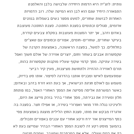
גותית: לוצ'יה היא הדמות היחידה שלבושה בלבן והאלמנט
התפאורה היחיד שגם הוא לבן הוא המיטה שלה. רוב הדמויות
האחרות לבושות שחורים, למעט מספר נשים בשמלות בגוונים
אדומים, סגולים וכתומים בסצנת החתונה. סצנת החתונה מעוצבת
באדום וזהב, אך יתר הסצנות מעוצבות בסקלת צבעים קודרת,
בעיקר שחורים, שחורים-חומים, אפורים וכסופים עם טאצ'ים
כחלחלים. כך למשל, בסצנה הראשונה, באמצעות הקרנה של
טקסטורות אבנים בשחור וחום, יוצרים אווירה של אולם חשוך ואפל
בטירה עתיקה. מסך קדמי שקוף שעליו מוקנות טקסטורות כהות,
תורם לאווירה ההזויה ולתחושת מציצנות, מעין קיר רביעי
שמתעמעם לאיטו ומכניס אותנו בהדרגה לסיפור. אותו סט בדיוק,
משמש גם לאולם חגיגת הנישואין, אך כעת הוא זורח בזהב ובאדום;
כאשר המשרתת אליסה מסיטה את המסך האחורי האפל, כמו פותחת
חלון ומעירה את גבירתה, מסך אחורי בהיר בוהק מייצג את היום,
ולעינינו נגלה חדר מואר ואפרורי בטירה, או אפילו חצר. בסצנה בה
אדגרדו מבקש את מותו, סצנת החוץ הלילית מוצגת באמצעות פסי
כסף המייצגים אור ירח ורקע אחורי עם עננים באפורים ותכולים.
בהמשך מוסט רקע זה לטובת המסך האחורי הבהיר שמייצג כעת לא
רק את היום שעלה, אלא את המרחבים שמעבר, שמהם מגיעה