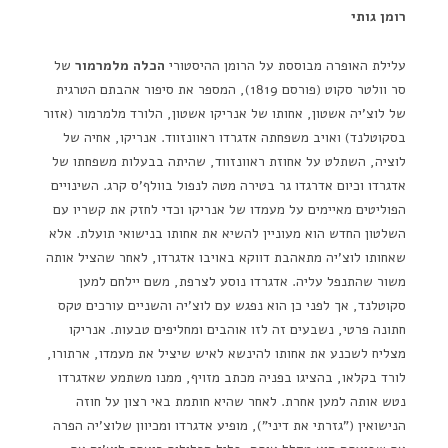
רומן גותי
עלילת האופרה מבוססת על הרומן ההיסטורי
הכלה מלמרמור
של
סר וולטר סקוט (פורסם 1819), המספר את סיפור אהבתם הטרגית
של לוצ'יה אשטון, אחותו של אנריקו אשטון, הלורד מלמרמור (אזור
בסקוטלנד) ואויב משפחתה אדגרדו ראוונזווד. אנריקו, אחיה של
לוציה, השתלט על אחוזת ראוונזווד, שהיתה בבעלות משפחתו של
אדגרדו וכיום אדרגדו גר בטירה מטה לנפול בוולף'ס קרג. השינויים
הפוליטים מאיימים על מעמדו של אנריקו וכדי לחזק את קשריו עם
השלטון החדש הוא מעוניין להשיא את אחותו בנישואי תועלת. אלא
שאחותו לוצ'יה מתאהבת דווקא באויבו אדגרדו, לאחר שהציל אותה
משור שהתנפל עליה. אדגרדו נוסע לצרפת, משם יילחם למען
סקוטלנד, אך לפני כן הוא נפגש עם לוצ'יה והשניים עורכים טקס
חתונה פרטי, נשבעים זה לזו אוהבים ומחליפים טבעות. אנריקו
מצליח לשכנע את אחותו להינשא לאיש שיציל את מעמדו, ארתורו,
לורד בקלאו, בהציגו בפניה מכתב מזויף, ממנו משתמע שאדגרדו
נטש אותה למען אחרת. לאחר שהיא חותמת באי רצון על חוזה
הנישואין ("גזרתי את דיני"), מופיע אדגרדו ומכיוון שלוצ'יה הפרה