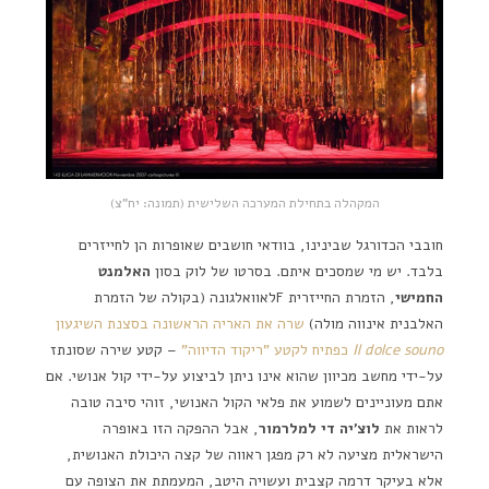
המקהלה בתחילת המערכה השלישית (תמונה: יח"צ)
חובבי הכדורגל שבינינו, בוודאי חושבים שאופרות הן לחייזרים
בלבד. יש מי שמסכים איתם. בסרטו של לוק בסון
האלמנט
החמישי
, הזמרת החייזרית
F
לאוואלגונה (בקולה של הזמרת
האלבנית אינווה מולה)
שרה את האריה הראשונה בסצנת השיגעון
Il dolce souno
כפתיח לקטע "ריקוד הדיווה"
– קטע שירה שסונתז
על-ידי מחשב מכיוון שהוא אינו ניתן לביצוע על-ידי קול אנושי. אם
אתם מעוניינים לשמוע את פלאי הקול האנושי, זוהי סיבה טובה
לראות את
לוצ'יה די למלרמור
, אבל ההפקה הזו באופרה
הישראלית מציעה לא רק מפגן ראווה של קצה היכולת האנושית,
אלא בעיקר דרמה קצבית ועשויה היטב, המעמתת את הצופה עם