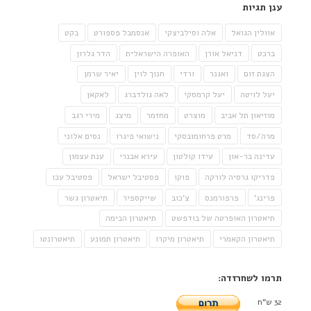
ענן תגיות
אוולין הגואל
אלה וסילביצקי
אנסמבל פספורט
בקט
ברכט
דניאל אורן
האופרה הישראלית
הדר גלרון
הצגת זום
ואגנר
ורדי
חנוך לוין
יאיר שרמן
יעל לויטה
יעל קרמסקי
לאה גולדברג
לאקאן
מוזיאון תל אביב
מוצרט
מחזמר
מיצג
מירי רגב
מרה/סד
מרט פרחומובסקי
נישואי פיגרו
נסים אלוני
עדינה בר-און
עידו קולטון
עירא אבנרי
ענת עצמון
פדריקו גרסיה לורקה
פוקו
פסטיבל ישראל
פסטיבל עכו
פרינג'
פרפורמנס
צ'כוב
שייקספיר
תיאטרון גשר
תיאטרון האופרטה של בודפשט
תיאטרון הבימה
תיאטרון הקאמרי
תיאטרון מיקרו
תיאטרון תמונע
תיאטרונטו
תרמו לשחרזדה:
32 ש"ח