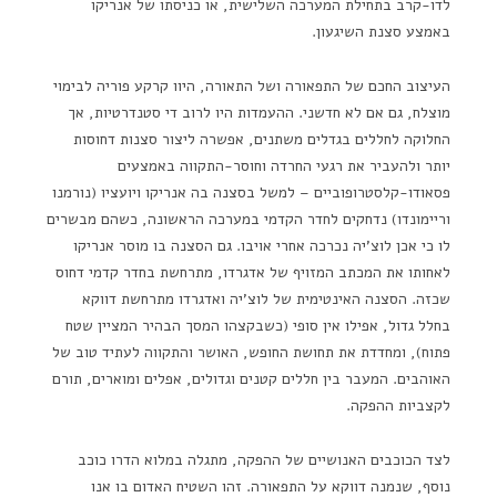
לדו-קרב בתחילת המערכה השלישית, או כניסתו של אנריקו
באמצע סצנת השיגעון.
העיצוב החכם של התפאורה ושל התאורה, היוו קרקע פוריה לבימוי
מוצלח, גם אם לא חדשני. ההעמדות היו לרוב די סטנדרטיות, אך
החלוקה לחללים בגדלים משתנים, אפשרה ליצור סצנות דחוסות
יותר ולהעביר את רגעי החרדה וחוסר-התקווה באמצעים
פסאודו-קלסטרופוביים – למשל בסצנה בה אנריקו ויועציו (נורמנו
וריימונדו) נדחקים לחדר הקדמי במערכה הראשונה, כשהם מבשרים
לו כי אכן לוצ'יה נכרכה אחרי אויבו. גם הסצנה בו מוסר אנריקו
לאחותו את המכתב המזויף של אדגרדו, מתרחשת בחדר קדמי דחוס
שכזה. הסצנה האינטימית של לוצ'יה ואדגרדו מתרחשת דווקא
בחלל גדול, אפילו אין סופי (כשבקצהו המסך הבהיר המציין שטח
פתוח), ומחדדת את תחושת החופש, האושר והתקווה לעתיד טוב של
האוהבים. המעבר בין חללים קטנים וגדולים, אפלים ומוארים, תורם
לקצביות ההפקה.
לצד הכוכבים האנושיים של ההפקה, מתגלה במלוא הדרו כוכב
נוסף, שנמנה דווקא על התפאורה. זהו השטיח האדום בו אנו