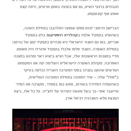
הגבוהים ברגעי השיא, גם אם בוצעה באופן מרשים, היתה קצת
אאוט אוף קונטקסט.
הבריטון הרומני יונוט פסקו שממנו התלהבנו בתחילת העונה,
כשהופיע בתפקיד אלפיו ב
קוולריה רוסטיקנה
בלט בתפקיד
אנריקו, כמו גם הטנור הישראלי גיא מנהיים בתפקיד קטן של נורמנו
בתחילת האופרה. הטנור סלסו אלבלו בתפקיד אדגרדו היה מאופק
מדיי בסצנות הראשונות שלו, אבל הגיש ביצוע ראוי ומרגש בסצנה
האחרונה. מקהלת האופרה הישראלית השלימה יפה את הסקסטט
המרשים שהוצג בפנינו בסוף המערכה השנייה ובלטה בעיקר
ב"סולו" שלה – שיר החתונה בתחילת המערכה השלישית,
כשהעמדה הסדורה בשורות, ממש כמו במסדר, מקצינה את הסדר
שיישבר אחר-כך בשל מעשה הטירוף של לוצ'יה. על כל אלו, ניצח
המנצח מלא-האנרגיה דניאל אורן.