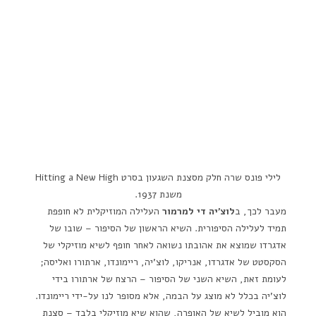
לילי פונס שרה חלק מסצנת השגעון בסרט Hitting a New High
משנת 1937.
מעבר לכך, ב
לוצ'יה די למרמור
העלילה המוזיקלית לא חופפת
תמיד לעלילה הסיפורית. השיא הראשון של הסיפור – שובו של
אדגרדו שמוצא את אהובתו נשואה לאחר חופף לשיא מוזיקלי של
הסקסטט של אדגרדו, אנריקו, לוצ'יה, ריימונדו, ארתורו ואליסה;
לעומת זאת, השיא השני של הסיפור – הרצח של ארתורו בידי
לוצ'יה בכלל לא מוצג על הבמה, אלא מסופר לנו על-ידי ריימונדו.
הוא מוביל לשיא של האופרה, שהוא שיא מוזיקלי בלבד – סצנת