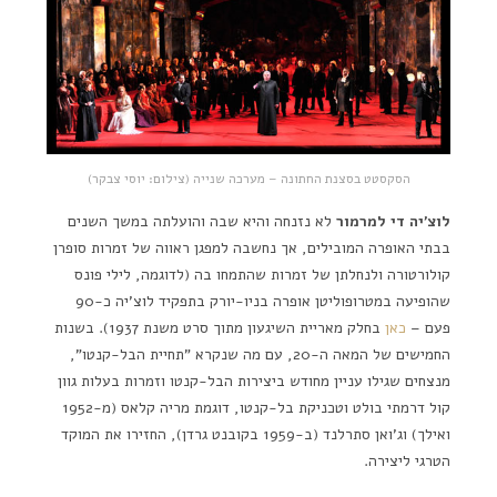
הסקסטט בסצנת החתונה – מערכה שנייה (צילום: יוסי צבקר)
לוצ'יה די למרמור
לא נזנחה והיא שבה והועלתה במשך השנים
בבתי האופרה המובילים, אך נחשבה למפגן ראווה של זמרות סופרן
קולורטורה ולנחלתן של זמרות שהתמחו בה (לדוגמה, לילי פונס
שהופיעה במטרופוליטן אופרה בניו-יורק בתפקיד לוצ'יה כ-90
פעם –
כאן
בחלק מאריית השיגעון מתוך סרט משנת 1937). בשנות
החמישים של המאה ה-20, עם מה שנקרא "תחיית הבל-קנטו",
מנצחים שגילו עניין מחודש ביצירות הבל-קנטו וזמרות בעלות גוון
קול דרמתי בולט וטכניקת בל-קנטו, דוגמת מריה קלאס (מ-1952
ואילך) וג'ואן סתרלנד (ב-1959 בקובנט גרדן), החזירו את המוקד
הטרגי ליצירה.