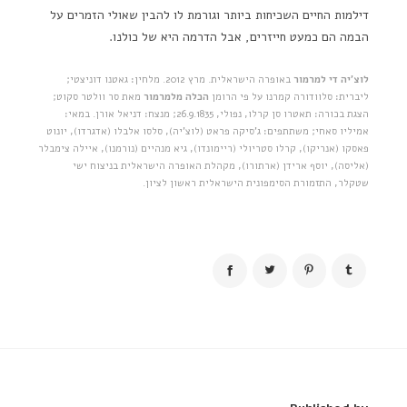
דילמות החיים השכיחות ביותר וגורמת לו להבין שאולי הזמרים על
הבמה הם כמעט חייזרים, אבל הדרמה היא של כולנו.
לוצ'יה די למרמור
באופרה הישראלית. מרץ 2012. מלחין: גאטנו דוניצטי;
ליברית: סלוודורה קמרנו על פי הרומן
הכלה מלמרמור
מאת סר וולטר סקוט;
הצגת בכורה: תאטרו סן קרלו, נפולי, 26.9.1835; מנצח: דניאל אורן. במאי:
אמיליו סאחי; משתתפים: ג'סיקה פראט (לוצ'יה), סלסו אלבלו (אדגרדו), יונוט
פאסקו (אנריקו), קרלו סטריולי (ריימונדו), גיא מנהיים (נורמנו), איילה צימבלר
(אליסה), יוסף ארידן (ארתורו), מקהלת האופרה הישראלית בניצוח ישי
שטקלר, התזמורת הסימפונית הישראלית ראשון לציון.