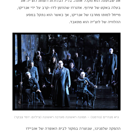
את שבועתה הוא מקלל אותה. בליל הכלולות רוצחת לוצ'יה את
בעלה באקט של טירוף. אדגרדו שהוזמן לדו-קרב על ידי אנריקו,
מייחל למותו מחרבו של אנריקו, אך כאשר הוא נתקל במסע
ההלוויה של לוצ'יה הוא מתאבד.
גיא מנהיים (נורמנו) – תמונה ראשונה מערכה ראשונה (צילום: יוסי צבקר)
ההפקה שלפנינו, שנוצרה במקור לבית האופרה של אוביידו