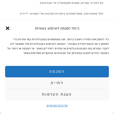
עת לענייני ספרות, אמנות ואקטואליה עד שנת 2010.
החל משנת 2011, מתפרסמות בו ביקורות התרבות של רקפת א. ידידיה.
באתר לא מתפרסמות ידיעות על אירועים מתוכננים בלוח אירועים או
ניהול הסכמה לשימוש בעוגיות
כפריוויו, אלא ביקורות בלבד! ברם, ידיעות על אירועים שונים יתקבלו
בברכה. אנא תאמו מראש שליחת תמונות גדולות.
כדי לספק את החוויה הטובה ביותר, אנו משתמשים בטכנולוגיות כמו עוגיות כדי
לאחסן ו/או לגשת למידע במכשיר. הסכמה לשימוש בטכנולוגיות אלו תאפשר לנו
קרא עוד ←
לעבד נתונים כמו התנהגות גולשים או מזהים ייחודיים באתר. אי הסכמה או ויתור על
הסכמה יכולים לפגוע בפעולתן של תכונות או פונקציות מסוימות באתר.
אנו ממשיכים לקדם את הספרות העברית:
בקרו אותנו גם ב'בית אוצר - ספרים אלקטרוניים':
הסכמה
דחייה
הצגת העדפות
מדיניות הפרטיות