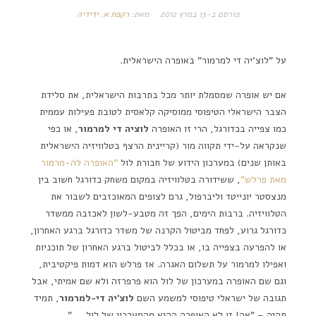
פורסם ב-
13 במרץ 2012
מאת:
רקפת א. ידידיה
על "לוצ'יה די למרמור" באופרה הישראלית.
אם יש אופרה שמסמלת יותר מכל בתרבות הישראלית, את סלידת
הצבר הישראלי הטיפוסי ממוסיקה קלאסית לטובת פעילות עממית
כמו צפייה בכדורגל, הרי זו האופרה
לוציה די למרמור
, או כפי
שנקראה על-ידי תקווה מור (קריינית הרצף בטלוויזיה הישראלית
באותן שנים) במערכון הידוע של חבורת לול
"האופרה לה-מרמור
מאת פרלש"
, ששידורה בטלוויזיה במקום משחק כדורגל חשוב בין
מנצסטר יונייטד וליברפול, גרם לצופים המאוכזבים לשבור את
הטלוויזיה. ברבות הימים, הפך זה מטבע-לשון לאכזבה ממשדר
כדורגל גרוע, לפחד מביטול הקרנה של משדר כדורגל ברגע האחרון,
או להפרעה בצפייה בו, או בכלל לביטול ברגע האחרון של תוכניות
ואפילו למרמור על תשלום האגרה. אז פרלש הוא דמות פיקטיבית,
וגם שם האופרה במערכון של לול הוא פרפרזה ולא שם אמיתי, אבל
תגובה של ישראלי טיפוסי למשמע השם
לוצ'יה די-למרמור
, תמיד
תהיה – "אה! זו לא האופרה ההיא מהמערכון של לול….."