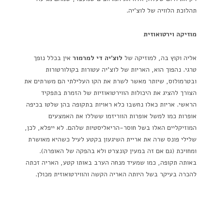
תהלוכת הלוויה של לוצ'יה.
מוזיקה וירטואוזית
אליה וקוץ בה, למוזיקה של
לוצ'יה די למרמור
אין בכלל נופך
טרגי. נהפוך הוא, האריות של לוצ'יה עטורות בקולורטורות
ובטרמולוס, שיותר מאשר לשרת את הקו העלילתי הם משרתים את
הצורך להציג את היכולות הווירטואוזיות של הזמרת בתפקיד
הראשי. אריות כאלו נחשבו כלא ראויות בתקופה בהן שלטו בכיפה
אופרות כמו למשל אופרות הווריזמו ששללו את האמצעים
המוזיקליים האלו בשל חוסר-הריאליסטיות שלהם. לא ייפלא, לכן,
שלילי פונס שרה את אריית השיגעון בקטע לעיל כשהיא מאושרת
ומחויכת (גם אם זה במעין קונצרט ולא בהפקה של האופרה).
באותה תקופה, כמו שמעיד מנחה הערב באותו קטע, האריה זכתה
להכרה בעיקר בשל היותה האריה הקשה והווירטואוזית מכולן.