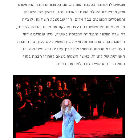
פוגשים לראשונה בסצנת החתונה. אם בסצנת החתונה הוא פשוט
חלק מתפאורת האולם החגיגי באדום-זהב, המשך של השולחן
והספסלים המצופים בבד אדום, הרי שבסצנת השיגעון, לוצ'יה
מרימה אותו ומתעטפת בו ובעצם מחלקת את מרחב הבמה לשניים,
זה שלה החשוף ומנגד זה המכוסה בשטיח, עליו עומדים אורחי
החתונה. כך נוצרת חציצה פיזית בין השפיות לשיגעון, בין החברה
העטופה במוסכמות ובמחויבויות לבין עצביה החשופים ואהבתה
האמיתית של לוצ'יה. כאשר השטיח נשאב לאחורי הבמה בסוף
הסצנה – הוא אפילו זוכה למחיאות כפיים.