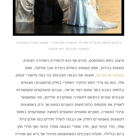
ג'סיקה פראט (לוצ'יה) ואיילה צימבלר (אליסה) – תמונה שנייה במערכה
ראשונה (צילום: יוסי צבקר)
עיצוב הסט המתוחכם, תורם אף הוא להאדרת האווירה הגותית.
קשתות כבדות, ספק קשתות באולם בטירת אבן עתיקה, ספק
קשתות פרוסניום
, חוצות את הבמה וקובעות בה כמה מישורי עומק.
אלו, כמו גם צידי הסט (והקיר האחורי בחלק מהסצנות) מצופים
בלוחות בצבע כסף עמום דמוי מראה, שבהם משתקפים טקסטורות
וצבעים שונים בהתאם לתאורה שמוקרנת עליהם, מה שמאפשר
לאפיין את מקומות ההתרחשות השונים כמעט אך ורק באמצעות
שינוי התאורה. מסכים אטומים ושקופים למחצה שממוקמים בסמוך
לקשתות מאפשרים לחלק את הבמה לשלל חללים כמו אולם גדול
אחד, חדר קדמי קטן, חדר אחורי הנצפה מחדר קדמי ואף חללי חוץ
ביום ובלילה. סקלת הצבעים המצומצמת מזוהה אף היא עם אווירה