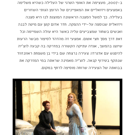
ב-2007, מעצימה את האופי הטרגי של העלילה כשהיא משלימה
באמצעים ויזואליים את המאפיינים של הרומן הגותי השזורים
בעלילה. כך למשל הסצנה הראשונה המוצגת לנו היא סצנה
ויזואלית שנוספה על-ידי ההפקה. חדר אדום קטן עם מיטה לבנה
ואנשים בשחור שמצביעים עליה כאשר היא עולה השמיימה וכל
זאת דרך מסך חצי אטום. אמצעי זה מהדהד לסיפור מבשר הרעות
שיוצג בהמשך, אגדה עתיקה הקשורה במזרקה בה קבעה לוצ'יה
להיפגש עם אדגרדו: צעירה נרצחה שם בידי בן משפחת ראוונזווד
שנתקף בטירוף קנאה. לוצ'יה מאמינה שראתה במי המזרקה את
בבואתה של הצעירה שרוחה מוסיפה לרחף במקום.