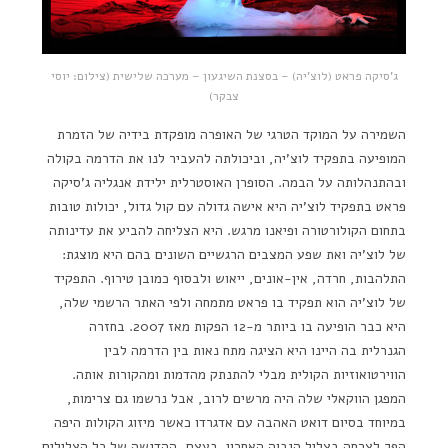
ג'סיקה פראט (לוצ'יה) – בסצנת השיגעון – מערכה שלישית (צילום: יוסי
צבקר)
השמירה על המוקד הטרגי של האופרה מופקדת בידיה של הזמרת
המופיעה בתפקיד לוצ'יה, וביכולתה להעביר לנו את הדרמה בקולה
ובהתנהלותה על הבמה. הסופרן האוסטרלית ילידת אנגליה ג'סיקה
פראט בתפקיד לוצ'יה היא אישה גדולה עם קול גדול, יכולות טובות
בתחום הקולורטורה ופיאנו מרגש. היא הצליחה להביע את עדינותה
של לוצ'יה ואת שפע המצבים הרגשיים השונים בהם היא מוצגת:
התלהבות, חרדה, אין-אונים, ייאוש ולבסוף כמובן טירוף. התפקיד
של לוצ'יה הוא תפקיד בו פראט מתמחה ולפי האתר הרשמי שלה,
היא כבר הופיעה בו ביותר מ-12 הפקות מאז 2007. בחזרה
הגנרלית בה היינו היא הציגה מתח נאות בין הדרמה לבין
הווירטואוזיות הקולית מבלי להתנתק מהדמות ומהקורות אותה.
המפגן הווקאלי שלה היה מרשים לרוב, אבל נרשמו גם צרימות,
במיוחד בסיום דואט האהבה עם אדגרדו כאשר מיזוג הקולות היפה
הפך לצרחה בצליל הגבוה האחרון. בעצם, ההדגשה של כל הצלילים