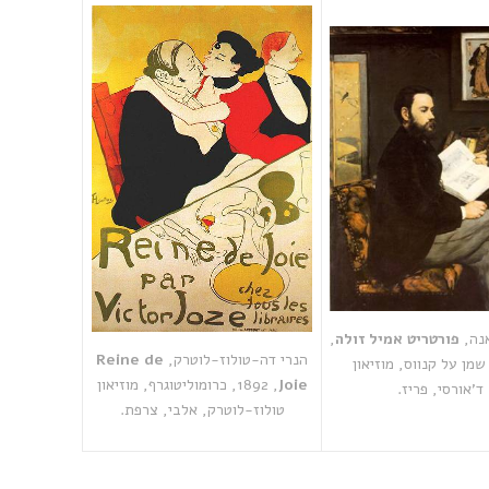
נה,
פורטריט אמיל זולה
,
הנרי דה-טולוז-לוטרק,
Reine de
18, שמן על קנווס, מוזיאון
Joie
‏, 1892, כרומוליטוגרף, מוזיאון
ד'אורסי, פריז.
טולוז-לוטרק, אלבי, צרפת.