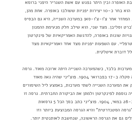
ת האופרה ובין היתר נפגש עם אשת השגריר היפני ברומא
והתוודע לתקליטים ולתווים של מוזיקה יפנית. הוא בחר כ-10 יצירות יפניות ששולבו באופרה. אחת מהן,
 המחזר אחר צ'ו-צ'ו-סאן במערכה השנייה, היא גם הבסיס
רט וסליבן. מצד שני, הוא שילב חלק מנעימת ההמנון
נויות שונות באופרה, להדגשת האמריקאיות של פינקרטון
רפליי. עם השפעות יפניות מצד אחד ואמריקאיות מצד
לל דוברת איטלקית.
מערכות בלבד, כשהמערכה השנייה היתה ארוכה מאוד. גרסה
זו נדונה לכישלון, כאשר הוצגה לראשונה בלה סקלה ב-17 בפברואר 1904. פוצ'יני שהיה גאה מאוד
 את המערכה השנייה לשתי מערכות, באמצע ליל השימורים
ה נוספת לפינקרטון ולמתן את הביקורת החברתית. גרסה זו
היא זו שזכתה להצלחה עת הועלתה בברשיה ב-28 במאי, 1904. פוצ'יני כתב בסך הכל 5 גרסאות
רסה הסטנדרטית" והיא הגרסה המבוצעת ביותר וזו
לים גם את הגרסה הראשונה, שנחשבת לאותנטית יותר.