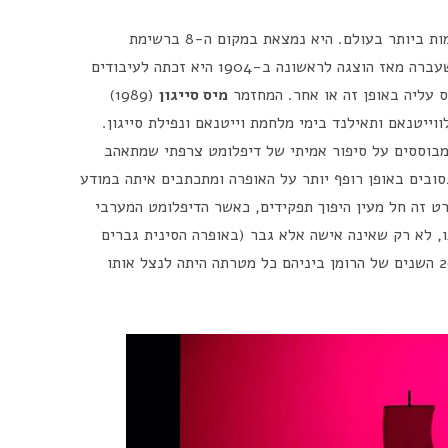
היא אחת האופרות המפורסמות ביותר בעולם. היא נמצאת במקום ה-8 ברשימת
האופרות המוצגות ביותר בעולם כיום ובמאה שעברה מאז הוצגה לראשונה ב-1904 היא זכתה לעיבודים
ס עליה באופן זה או אחר. המחזמר
מיס סייגון
(1989)
יק את העלילה מיפן של סוף המאה ה-19 לווייטנאם ותאילנד בימי מלחמת וייטנאם ונפילת סייגון.
בוססים על סיפור אמיתי של דיפלומט צרפתי שמתאהב
סובים באופן רופף יותר על האופרה ומתכתבים איתה במודע
ט זה חל מעין היפוך תפקידים, כאשר הדיפלומט המערבי
 לא רק שאינה אישה אלא גבר (באופרה הסינית גברים
ביצעו את תפקידי הנשים), אלא שגם במשך 20 השנים של הרומן ביניהם כל מטרתה היתה לנצל אותו