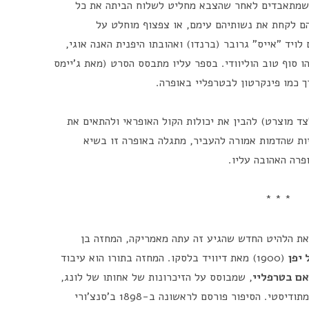
י שמתאבדים לאחר שהצבא מחליט לשלוח הביתה את כל
ם לקחת את נשותיהם עימם, או צפצוף מוחלט על
ויד "אייס" גרובר (ברנדו) ואהובתו היפנית האנה אוגי,
 סוף טוב הוליוודי. בספר עליו מתבסס הסרט (מאת ג'יימס
ך כמו פינקרטון לבטרפליי באופרה.
לצד מוצרט) להבין את יכולות הקול האופראי ולהתאים את
יות שהדמות אמורה להעביר, מתגלה באופרה זו בשיא
רה האהובה עליו.
* * *
 את הלהיט החדש שהגיע זה עתה מאמריקה, המחזה בן
יפן
(1900) מאת דיוויד בלסקו. המחזה בתורו הוא עיבוד
ם בטרפליי
, שמבוסס על הזיכרונות של אחותו של לונג,
ג'ני קורֶל, ששהתה ביפן עם בעלה המיסיונר המתודיסטי. הסיפור פורסם לראשונה ב-1898 ב'סנצ'ורי