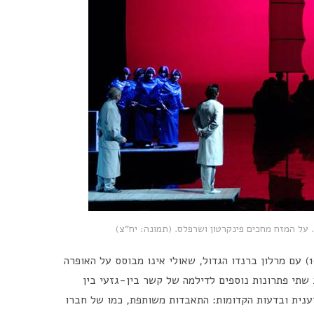
 על המזח מחכים פינקרטון ושרפלס. (תמונה: יח"צ)
(1957) עם מרלון ברנדו הגדול, שאולי אינו מבוסס על האופרה
שתי פתרונות נוספים לדילמה של קשר בין-גזעי בין
ענית ובדעות הקדומות: התאבדות משותפת, כמו של חברו