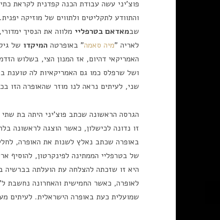
פוצ'יני עשה עבודת הכנה קפדנית לקראת כתיב
שב
מאדאם בטרפליי
מלווה את הנסיך ימדורי,
לאריה "
מיה סאמה
" באופרטה
המיקדו
של גילב
האמריקאי דהיום, אז המנון הצי, בשלוש הזדמ
ושל שרפלס כמו גם האמריקאיות לה טוענת בט
שני, לעיתים נראה לנו מוזר שהאופרה הזו בכ
הגרסה הראשונה שכתב פוצ'יני היתה בת שתי 
באופרה שכתב נאלץ לשנות את האופרה, לחלק
של בטרפליי הממתינה לפינקרטון, להוסיף ארי
לאופרה, כאשר החמישית והאחרונה נחשבת ל"ג
שמועלית כעת באופרה הישראלית. לעיתים מע