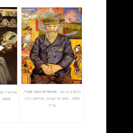
וינסנט ון-גוך,
פורטריט האב טנג'י
,
אדוארד מא
1887, שמן על קנווס, מוזיאון רודן,
68
פריז.