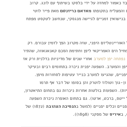
בד כאמור למחזה על ידי בלסקו בשיתוף עם לונג. קרוב
 והמצליח בתקופתו
מאדאם כריזנטם
מאת פייר לוטי
נישא בנישואין זמניים לגיישה מנגסקי, שנחשב לטקסט מפתח
האוריינטליזם היפני, שזה מקרוב הפך לזמין עבורם. רק
פרי מחיל הים האמריקאי ליפן וחתימת הסכם קאנאגאווה, שהתיר
נפתחה יפן למערב
אחרי שנים של מדיניות בדלנית ורק אז
פן והמערב. השפעה יפנית ניכרה בתחומים רבים ובעיקר
יים, שהגיעו למערב כנייר עטיפות לסחורות מיפן.
-גוך וטולוז לוטרק והן בסופו של דבר אף תרמו
ות). השפעות בולטות אחרות ניכרות גם בתחום התיאטרון,
ייטס, ברכט, ארטו). גם בתחום האופרה ניכרת השפעה
ניים וכלים יפניים (למשל ב
הנסיכה הצהובה
(1872) של
איריס
של מסקני (1898)).