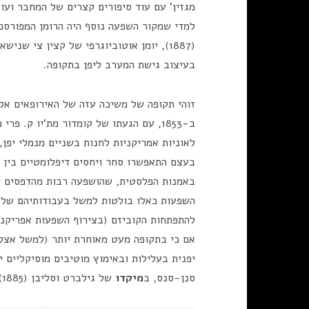
מגזין' עם עוד סיפורים קצרים של המחבר ועו
למדי שמקור השפעה נוסף היה הרומן המפורסם
(1887), יומן אוטוביוגרפי של קצין צי ש
בעיצוב גישת המערב ליפן בתקופה.
זוהי תקופה של משיכה עזה של האירופאים אל 
ב-1853, עם הגעתו של קומדור מת'יו ק. 
לאוניות אמריקניות לחנות בשניים מנמלי יפן,
בעצם התאפשרו סחר ויחסים דיפלומטיים בין י
באמנות הפלסטית, שהושפעה רבות מהדפסים יפנ
השפעות כאלו בולטות למשל בעבודותיהם של ון
להתפתחות הקוביזם (בצירוף השפעות אפריקני
אם כי בתקופה מעט מאוחרת יותר (למשל אצל 
יפנית בעלילות ובאימוץ מוטיבים מוסיקליים יפ
סנן-סנס, ב
מיקדו
של גילברט וסליבן (1885), ב