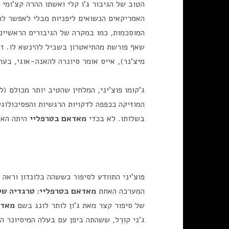
הטוב של הגיבור ג'ו קלי ואשתו ההרה קצ'ומ
האמריקאים הנשואים ליפניות מבלי לאפשר לה
המוסכמות, כמו במקרה של הגיבורים הראשיים ל
שאף פורשת מהתיאטרון בשביל להינשא לו. זהו
מיצ'נר), אייס אומר סיונרה להאנה-אוגי, בער
ג'קומו פוצ'יני, המלחין שהטיב יותר מכולם (
המוזיקה ככפפה לדקויות הרגשיות והפסיכולוג
בשלותו. לא בכדי
מאדאם בטרפליי
היתה האופ
פוצ'יני התוודע לסיפור כששהה בלונדון וראה
המערכה האחת
מאדאם בטרפליי: טרגדיה של 
של סיפור קצר מאת ג'ון לותר לונג בשם
מאדא