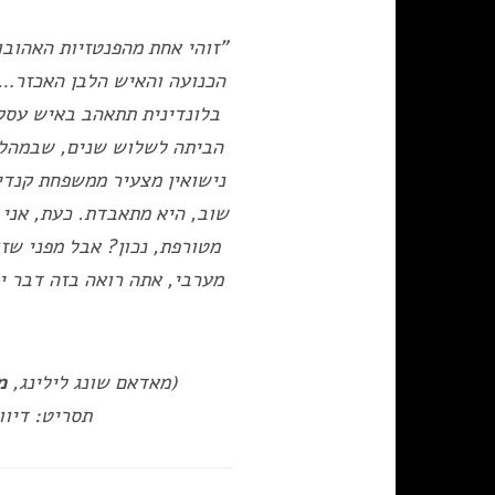
"זוהי אחת מהפנטזיות האהובו
הכנועה והאיש הלבן האכזר… 
בלונדינית תתאהב באיש עסקי
הביתה לשלוש שנים, שבמהלכ
נישואין מצעיר ממשפחת קנדי
שוב, היא מתאבדת. כעת, אני 
מטורפת, נכון? אבל מפני שז
מערבי, אתה רואה בזה דבר יפ
(מאדאם שונג לילינג,
מ
תסריט: דיווי