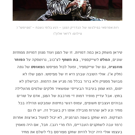
רות אסרסאי כפילגשו של הנדריק הפגן – רגע בלתי נשכח – 'מפיסטו' (
צילום: ז'ראר אלון')
טיראן משחק כאן כמה דמויות. זו של הפגן ועוד מגוון דמויות ממחזות
שונים,
המלט
לשייקספיר,
בת השחף
לצ'כוב, גרוטסקה על
הסוחר
מוונציה
, גם של שייקספיר, ומעל לכול מפיסטו מ
פאוסט
של גתה
(חלק א'). אולי הטובה שבהן היא זו של מפיסטו. הפגן שלו לא
מבושל מספיק ולא ברור בכלל מה מניע את הדמות. הכישלון לא
יתום, הוא טמון בעיבוד הבעייתי שמשאיר חלקים שלמים מהעלילה
בחוץ. אבל עדיין מותיר דמות די מורכבת של הפגן, אדם על טורים
גבוהים ועצבים חשופים, עמוס רגשי נחיתות שמבקש תהילה בכל
מחיר ונע לאן שהרוח מובילה אותו רק בשביל זה. יש לו גם
הצדקות. הוא שחקן בשפה הגרמנית, לא יכול לפעול בארצות אחרות
(רמז עבה לשחקנים העבריים, הלו מרי רגב). חבל, אם היה מאמין
בעצמו אולי היה יכול להיות שחקן מפורסם בלי לשלם את מחיר