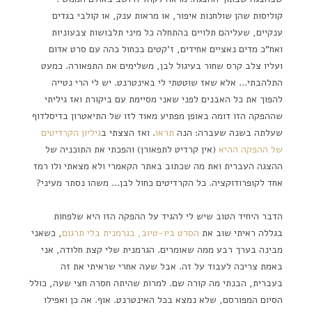
קוליסות שהן שולחנות איפור, או מראות ענק, או קולבי בגדים
ענקיים, שעליהם תלויים בהתחלה כל מיני תלבושות צבעוניות
ואח"כ מדים נאציים אחידים, ז'קטים בכחול כהה עם סרט אדום
ועליו צלב קרס שחור בעיגול לבן, משלימים את התפאורה. כמעט
התלהבתי… אלא שאז שוטטתי לי באינטרנט. יש לי הרי נטייה
להפוך את כל האבנים לפני שאני מסיימת עם ביקורת ואז גיליתי
שההפקה הזו דומה באופן מפתיע מאוד לזו של התיאטרון בדיסלדוף
שעלתה בשנה שעברה: הנה
תראו
. ואז הצצתי ב
גיליון הקרדיטים
של ההפקה ההיא
(אין קרדיט לתפאורן) והפכתי את התוכניה של
ההצגה העברית ואת מה שכתוב באתר הקאמרי ולא מצאתי ולו רמז
אחד לקופרודוקציה. כל הקרדיטים כחול לבן… משהו נסתר מעיני?
הדבר היחיד הטוב שיש לי להגיד על ההפקה הזו היא שלפחות
בגללה ראיתי שוב את
הסרט ביו-טיוב, בגרמנית בלי תרגום
, כשאני
מבינה בערך רבע ממה שאומרים. הגרמנית שלי קצת חלודה, אני
באמת צריכה לעבוד על זה. אבל שעה אחרי שראיתי את זה
בעברית, הבנתי מה קורה שם. למרות שהיתה חסרה חצי שעה, כולל
הסיום המפורסם, שלא נמצא בכל האינטרנט. אוף. אה כן ואפילו