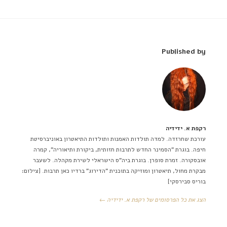
Published by
רקפת א. ידידיה
עורכת שחרזדה. למדה תולדות האמנות ותולדות התיאטרון באוניברסיטת
חיפה. בוגרת "הסמינר החדש לתרבות חזותית, ביקורת ותיאוריה", קמרה
אובסקורה. זמרת סופרן. בוגרת ביה"ס הישראלי לשירת מקהלה. לשעבר
מבקרת מחול, תיאטרון ומוזיקה בתוכנית "הדירוג" ברדיו כאן תרבות. [צילום:
בוריס סבירסקי]
הצג את כל הפרסומים של רקפת א. ידידיה ←