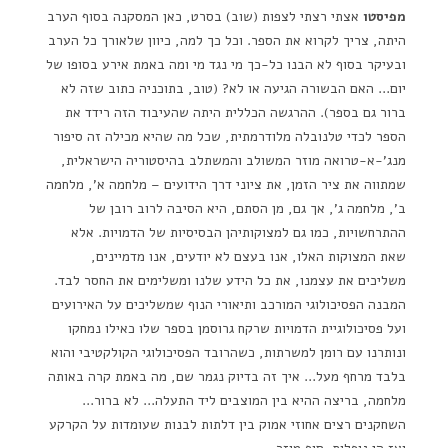
מפיסטו
אצתי רצתי לצפות (שוב) בסרט, כאן המסקנה בסוף הערב
היתה, צריך לקרוא את הספר. וכל כך למה, כיוון שלאורך כל הערב
ובעיקר בסוף לא הבנו כל-כך מי נגד מי ומה באמת אירע בסופו של
יום… האם הבשורה הגיעה או לא? (טוב, בתוכניה כתוב שזה לא
ברור גם בספר). ההרגשה הכללית היתה שהעיבוד הזה רידד את
הספר לכדי טלנובלה מלודרמתית, שכל מה שהיא מכילה זה סיפור
מנג'-א-טרואה מוזר המשולב והמשתלב בהיסטוריה הישראלית,
שמתווה את ציר הזמן, את ציוני דרך הידועים – מלחמה א', מלחמה
ב', מלחמה ג', אך גם, מן הסתם, היא הסיבה לרוב רובן של
ההתרחשויות, כמו גם למצוקותיהן הבסיסיות של הדמויות. אלא
שאת המצוקות האלו, אנו בעצם לא יודעים, אנו מדמיינים,
משליכים את עצמנו, את כל הידע שלנו ומשלימים את החסר לבד.
המבנה הפסיכולוגי המורכב ותיאורי הנוף שמשליכים על האירועים
ועל פסיכולוגיית הדמויות שרקח גרוסמן בספר שלו כאילו נמחקו
ונותרנו עם רומן למשרתות, כשהרובד הפסיכולוגי הקולקטיבי והוא
בלבד מרחף מעל… איך זה בדיוק נגמר שם, מה באמת קרה באותה
מלחמה, בריצה ההיא בין המוצבים ליד התעלה… לא ברור…
השחקנים רצים אחוזי אמוק בין דלתות לבנות שעומדות על הקרקע