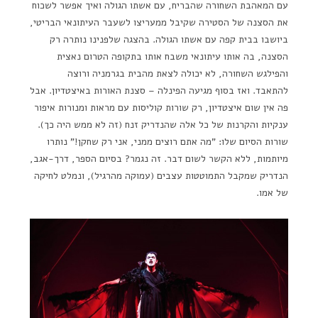
עם המאהבת השחורה שהבריח, עם אשתו הגולה ואיך אפשר לשכוח
את הסצנה של הסטירה שקיבל ממעריצו לשעבר העיתונאי הבריטי,
ביושבו בבית קפה עם אשתו הגולה. בהצגה שלפנינו נותרה רק
הסצנה, בה אותו עיתונאי משבח אותו בתקופה הטרום נאצית
והפילגש השחורה, לא יכולה לצאת מהבית בגרמניה ורוצה
להתאבד. ואז בסוף מגיעה הפינלה – סצנת האורות באיצטדיון. אבל
פה אין שום איצטדיון, רק שורות קוליסות עם מראות ומנורות איפור
ענקיות והקרנות של כל אלה שהנדריק זנח (זה לא ממש היה כך).
שורות הסיום שלו: "מה אתם רוצים ממני, אני רק שחקן!" נותרו
מיותמות, ללא הקשר לשום דבר. זה נגמר? בסיום הספר, דרך-אגב,
הנדריק שמקבל התמוטטות עצבים (עמוקה מהרגיל), ונמלט לחיקה
של אמו.