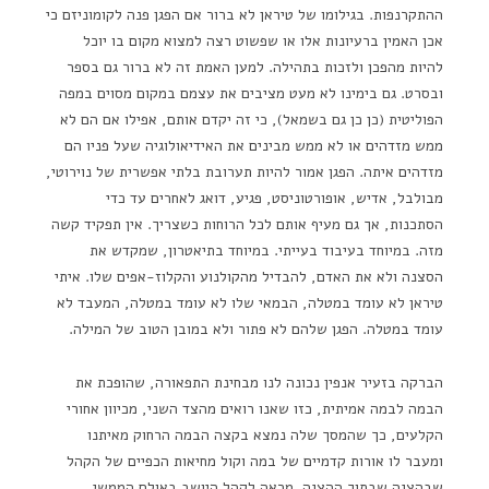
ההתקרנפות. בגילומו של טיראן לא ברור אם הפגן פנה לקומוניזם כי
אכן האמין ברעיונות אלו או שפשוט רצה למצוא מקום בו יוכל
להיות מהפכן ולזכות בתהילה. למען האמת זה לא ברור גם בספר
ובסרט. גם בימינו לא מעט מציבים את עצמם במקום מסוים במפה
הפוליטית (כן כן גם בשמאל), כי זה יקדם אותם, אפילו אם הם לא
ממש מזדהים או לא ממש מבינים את האידיאולוגיה שעל פניו הם
מזדהים איתה. הפגן אמור להיות תערובת בלתי אפשרית של נוירוטי,
מבולבל, אדיש, אופורטוניסט, פגיע, דואג לאחרים עד כדי
הסתכנות, אך גם מעיף אותם לכל הרוחות כשצריך. אין תפקיד קשה
מזה. במיוחד בעיבוד בעייתי. במיוחד בתיאטרון, שמקדש את
הסצנה ולא את האדם, להבדיל מהקולנוע והקלוז-אפים שלו. איתי
טיראן לא עומד במטלה, הבמאי שלו לא עומד במטלה, המעבד לא
עומד במטלה. הפגן שלהם לא פתור ולא במובן הטוב של המילה.
הברקה בזעיר אנפין נכונה לנו מבחינת התפאורה, שהופכת את
הבמה לבמה אמיתית, כזו שאנו רואים מהצד השני, מכיוון אחורי
הקלעים, כך שהמסך שלה נמצא בקצה הבמה הרחוק מאיתנו
ומעבר לו אורות קדמיים של במה וקול מחיאות הכפיים של הקהל
שבהצגה שבתוך ההצגה. מראה לקהל היושב באולם הממשי.