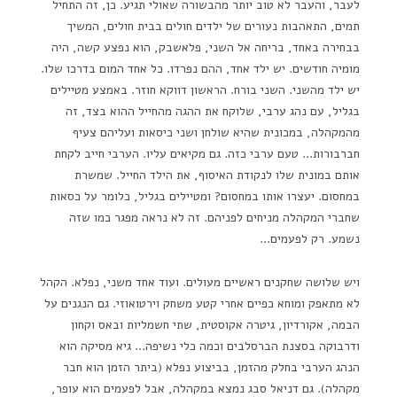
לעבר, והעבר לא טוב יותר מהבשורה שאולי תגיע. כן, זה התחיל
תמים, התאהבות נעורים של ילדים חולים בבית חולים, המשיך
בבחירה באחד, בריחה אל השני, פלאשבק, הוא נפצע קשה, היה
מומיה חודשים. יש ילד אחד, ההם נפרדו. כל אחד המום בדרכו שלו.
יש ילד מהשני. השני בורח. הראשון דווקא חוזר. באמצע מטיילים
בגליל, עם נהג ערבי, שלוקח את ההגה מהחייל ההוא בצד, זה
מהמקהלה, במכונית שהיא שולחן ושני כיסאות ועליהם צעיף
חברבורות… טעם ערבי כזה. גם מקיאים עליו. הערבי חייב לקחת
אותם במונית שלו לנקודת האיסוף, את הילד החייל. שמשרת
במחסום. יעצרו אותו במחסום? ומטיילים בגליל, כלומר על כסאות
שחברי המקהלה מניחים לפניהם. זה לא נראה מפגר כמו שזה
נשמע. רק לפעמים…
ויש שלושה שחקנים ראשיים מעולים. ועוד אחד משני, נפלא. הקהל
לא מתאפק ומוחא כפיים אחרי קטע משחק וירטואוזי. גם הנגנים על
הבמה, אקורדיון, גיטרה אקוסטית, שתי חשמליות ובאס וקחון
ודרבוקה בסצנת הברסלבים וכמה כלי נשיפה… גיא מסיקה הוא
הנהג הערבי בחלק מהזמן, בביצוע נפלא (ביתר הזמן הוא חבר
מקהלה). גם דניאל סבג נמצא במקהלה, אבל לפעמים הוא עופר,