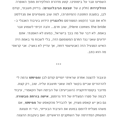
השמיעו וגנר על בימותינו. קטע מדהרת הוולקירות מתוך האופרה
הוולקירות
(חלק 2 של
טבעת הניבלונגים
). בדיוק חשבתי, קודם
לכן, בסצנת החתונה (המיותרת), למה שוב משמיעים את מנדלסון
ולא את וגנר (הקטע המפורסם מ
לונגרין
הידוע בעיבוד האנגלי כ-
Here comes the bride), שוב חרם… והנה זכיתי לשמוע וגנר
באמת. לא דבר של מה בכך בישראל, כמעט לא האמנתי. אתם
יודעים שאני נגד החרם המטומטם הזה, בלי לשכוח מי באמת היה
האיש המגעיל הזה (אנטישמי דוחה, אך עדיין לא נאצי). אני קראתי
מה הוא כתב.
***
ונעבור להצגה אחרת שראיתי יומיים קודם לכן ו
מפיסטו
גרמה לי
להרהורים שניים בקשר למה שאני חושבת עליה. טוב, רק קצת.
מדובר בקופרודוקציה (השביעית) של הבימה ושל הקאמרי, עיבוד
לבמה של ספרו המצליח של דוד גרוסמן,
אישה בורחת מבשורה
.
גם כאן יש קאסט מצוין, אך להבדיל מהקאסט של
מפיסטו
, אם
משהו מצליח לרומם במעט את העיבוד הבעייתי, הרי זו תצוגת
המשחק המדהימה של השחקנים הראשיים. ואם בעקבות ההצגה