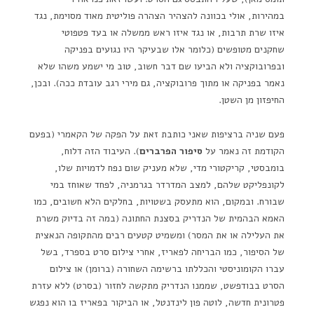
במהירות, אולי בכוונה להצהיר הצהרה פוליטית מאוד מסוימת, נגד
איזו שרת תרבות, או נגד איזו ראש ממשלה או בעד פטפוטי
שחקנים מטופשים (כלומר אלו שבעיקר היו נגועים בפניקה
ובפרובוקציה ולא הביעו שם דבר חשוב, טוב מי ישמע משהו שלא
נאמר בפניקה או מתוך פרובוקציה, גם מירי רגב עובדת ככה). ובכן,
החיפזון מן השטן.
פעם שניה ברציפות שאני כותבת זאת על הפקה של הקאמרי (בפעם
הקודמת זה נאמר על
סיפור הפרברים
). העיבוד הזה דלוח,
בומבסטי, קריקטורי מדי, שלא מעניק שום נפח לדמויות שלו,
לקונפליקט שלהם, למצב המדרדר בגרמניה, לפחד שאוחז במי
שבורח. ובמקום, הוא מתעסק בשטויות, בחלקים הלא חשובים, כמו
האמא הבהמית של הנדריק בסצנת החתונה (במה זה בדיוק משרת
את העלילה או את המסר) ומשמיט קטעים רבים מהתקופה הנאצית
של הסיפור, כמו הבריחה לפאריז, אחרי צילום סרט בספרד, בשל
עברו הקומוניסטי והכללתו ברשימה השחורה (ברומן) או צילום
הסרט בבודפשט, שממנו הנדריק מתקשה לחזור (בסרט) ללא עזרת
פטרונית חדשה, לוטה פון לינדנטל, או הביקור בפאריז בו הוא נפגש