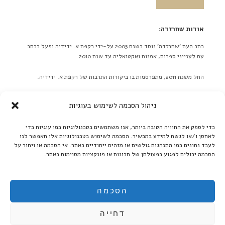
אודות שחרזדה:
כתב העת 'שחרזדה' נוסד בשנת 2005 על-ידי רקפת א. ידידיה ופעל ככתב
עת לענייני ספרות, אמנות ואקטואליה עד שנת 2010.
החל משנת 2011, מתפרסמות בו ביקורות התרבות של רקפת א. ידידיה.
באתר לא מתפרסמות ידיעות על אירועים מתוכננים בלוח אירועים או
ניהול הסכמה לשימוש בעוגיות
כפריוויו, אלא ביקורות בלבד! ברם, ידיעות על אירועים שונים יתקבלו
בברכה. אנא תאמו מראש שליחת תמונות גדולות.
כדי לספק את החוויה הטובה ביותר, אנו משתמשים בטכנולוגיות כמו עוגיות כדי
לאחסן ו/או לגשת למידע במכשיר. הסכמה לשימוש בטכנולוגיות אלו תאפשר לנו
קרא עוד ←
לעבד נתונים כמו התנהגות גולשים או מזהים ייחודיים באתר. אי הסכמה או ויתור על
הסכמה יכולים לפגוע בפעולתן של תכונות או פונקציות מסוימות באתר.
אנו ממשיכים לקדם את הספרות העברית:
בקרו אותנו גם ב'בית אוצר - ספרים אלקטרוניים':
הסכמה
דחייה