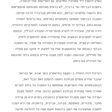
נאלץ להפגין ליד פטרוניו החדשים. גם האדישות שלו לכאורה,
בסצנת הבריחה של ברברה, לא נראית מוגזמת ומנותקת מהמציאות
כמו בהצגה שלפנינו (ברומן, הוא מתרחק מברברה הרבה קודם).
המבנה הברסוני מאפשר התמקדות בפרטים, כמו כרטיסי התודה
שהוא כותב בצירוף זר פרחים, בפעם הראשונה לפטרוניתו היהודיה,
דורה מרטין, שעזרה לו להגיע מהפריפריה המבורג לברלין, ובפעם
השניה לפטרונית הנאצית שלו שהחזירה אותו לתיאטרון ולחיק
האליטה הנאצית, אנלוגיה מצמררת המעידה על אופיו, או הסצנה
הבלתי נשכחת של ההתאמנות שלו על לחיצת יד חזקה עם מתלה
של מעילים, שבהצגה הפכה למין סצנה צידית וכמעט בלתי מורגשת
של הנדריק עם כיסא.
העיבוד הזה הועלה ב-1990 בתיאטרון באר שבע, אך כנראה
שעבר שדרוג מסוים מבחינת השפה להפקה זאת ובכל זאת,
הבומבסטיות שלו והפרטנות שסוחטת כל הסצנה עד כלות יוצרים
אמירה מאוד מפוזרת מבחינת האפקט הרגשי שלה. למשל סצנת
הפרדה של הפגן ממנהל התיאטרון בהמבורג בסרט היא מן פרידה
מחבר, מינורית, מאופקת, מבינה, עניינית, ברסונית. פה היא הפכה
לסצנה שמטעינה את הפגן ברגשות אשם מפה עד להודעה חדשה