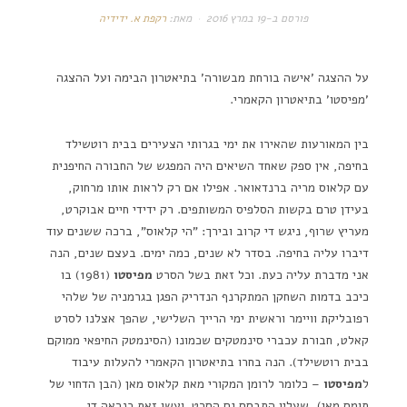
פורסם ב-
19 במרץ 2016
מאת:
רקפת א. ידידיה
על ההצגה 'אישה בורחת מבשורה' בתיאטרון הבימה ועל ההצגה
'מפיסטו' בתיאטרון הקאמרי.
בין המאורעות שהאירו את ימי בגרותי הצעירים בבית רוטשילד
בחיפה, אין ספק שאחד השיאים היה המפגש של החבורה החיפנית
עם קלאוס מריה ברנדאואר. אפילו אם רק לראות אותו מרחוק,
בעידן טרם בקשות הסלפיס המשותפים. רק ידידי חיים אבוקרט,
מעריץ שרוף, ניגש די קרוב ובירך: "הי קלאוס", ברכה ששנים עוד
דיברו עליה בחיפה. בסדר לא שנים, כמה ימים. בעצם שנים, הנה
אני מדברת עליה כעת. וכל זאת בשל הסרט
מפיסטו
(1981) בו
כיכב בדמות השחקן המתקרנף הנדריק הפגן בגרמניה של שלהי
רפובליקת וויימר וראשית ימי הרייך השלישי, שהפך אצלנו לסרט
קאלט, חבורת עכברי סינמטקים שכמונו (הסינמטק החיפאי ממוקם
בבית רוטשילד). הנה בחרו בתיאטרון הקאמרי להעלות עיבוד
ל
מפיסטו
– כלומר לרומן המקורי מאת קלאוס מאן (הבן הדחוי של
תומס מאן), שעליו התבסס גם הסרט. ועשו זאת כנראה די