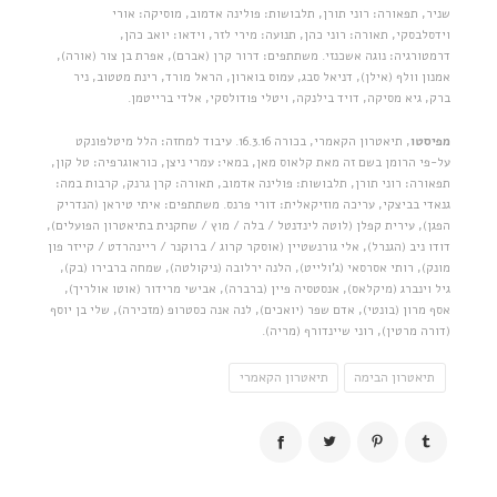
שניר, תפאורה: רוני תורן, תלבושות: פולינה אדמוב, מוסיקה: אורי
וידסלבסקי, תאורה: רוני כהן, תנועה: מירי לזר, וידאו: יואב כהן,
דרמטורגיה: נוגה אשכנזי. משתתפים: דרור קרן (אברם), אפרת בן צור (אורה),
אמנון וולף (אילן), דניאל סבג, עמוס בוארון, הראל מורד, רינת מטטוב, ניר
ברק, גיא מסיקה, דויד בילנקה, ויטלי פודולסקי, אלדי ברייטמן.
מפיסטו
, תיאטרון הקאמרי, בכורה 16.3.16. עיבוד למחזה: הלל מיטלפונקט
על-פי הרומן בשם זה מאת קלאוס מאן, במאי: עמרי ניצן, כוראוגרפיה: טל קון,
תפאורה: רוני תורן, תלבושות: פולינה אדמוב, תאורה: קרן גרנק, קרבות במה:
גנאדי בביצקי, עריכה מוזיקאלית: דורי פרנס. משתתפים: איתי טיראן (הנדריק
הפגן), עירית קפלן (לוטה לינדנטל / בלה / מוץ / שחקנית בתיאטרון הפועלים),
דודו ניב (הגנרל), אלי גורנשטיין (אוסקר קרוג / ברוקנר / ריינהרדט / קייזר פון
מונק), רותי אסרסאי (ג'ולייט), הלנה ירלובה (ניקולטה), שמחה ברבירו (בק),
גיל וינברג (מיקלאס), אנסטסיה פיין (ברברה), אבישי מרידור (אוטו אולריך),
אסף מרון (בונטי), אדם שפר (יואכים), לנה אנה כסטרופ (מזכירה), שלי בן יוסף
(דורה מרטין), רוני שיינדורף (מריה).
תיאטרון הבימה
תיאטרון הקאמרי