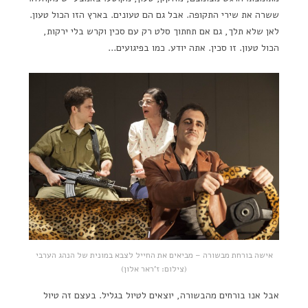
ששרה את שירי התקופה. אבל גם הם טעונים. בארץ הזו הכול טעון.
לאן שלא תלך, גם אם תחתוך סלט רק עם סכין וקרש בלי ירקות,
הכול טעון. זו סכין. אתה יודע. כמו בפיגועים…
אישה בורחת מבשורה – מביאים את החייל לצבא במונית של הנהג הערבי
(צילום: ז'ראר אלון)
אבל אנו בורחים מהבשורה, יוצאים לטיול בגליל. בעצם זה טיול