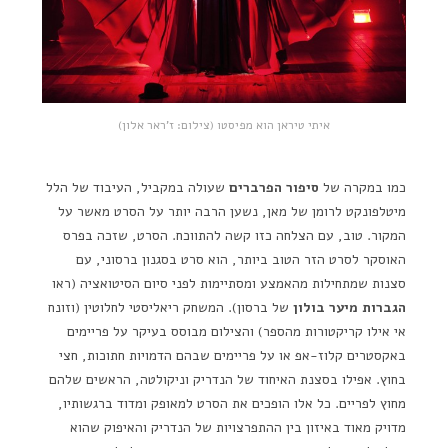
איתי טיראן הוא מפיסטו (צילום: ז'ראר אלון)
כמו במקרה של
סיפור הפרברים
שעולה במקביל, העיבוד של הלל
מיטלפונקט לרומן של מאן, נשען הרבה יותר על הסרט מאשר על
המקור. טוב, עם הצלחה כזו קשה להתווכח. הסרט, שזכה בפרס
האוסקר לסרט הזר הטוב ביותר, הוא סרט בסגנון ברסוני, עם
סצנות שמתחילות מהאמצע ומסתיימות לפני סיום הסיטואציה (ראו
הגברות מיער בולון
של ברסון). המשחק ריאליסטי לחלוטין (וזונח
אי אילו קריקטורות מהספר) והצילום מבוסס בעיקר על פריימים
באקסטרים קלוז-אפ או על פריימים שבהם הדמויות חתוכות, חצי
בחוץ. אפילו בסצנת האיחוד של הנדריק וניקולטה, הראשים שלהם
מחוץ לפריים. כל אלו הופכים את הסרט למאופק ומדוד ברגשותיו,
מדויק מאוד באיזון בין ההתפרצויות של הנדריק והאיפוק שהוא