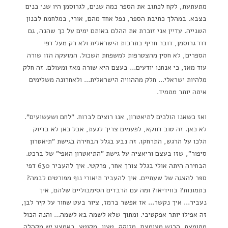
מתעתעת, לקח לכתוב את הספר כמה שנים, לגרוסמן היו שני בנים
בצבא. במהלך כתיבת הספר, נפל אחד מהם, אורי, במלחמת לבנון
השנייה. עדיין אני זוכרת את ההלם באותם ימים על כך שהנה, גם
דוד גרוסמן, דובר חריף בתרבות הישראלית ולא רק מעל דפי
הספרים, לא חסין מהצטרפות למשפחת השכול. המועקה הזו שורה
עוד מאז, כי אנחנו יודעים… בעצם היא שורה מאז ומעולם. זה חלק
מלהיות ישראלי… חלק מההוויה הישראלית… ולאחרונה משלימים
איתה יותר מתמיד.
ואז כשאנו הולכים לתיאטרון, אנו רוצים לברוח. "לחם ושעשועים".
לא כאן. זה טוב דווקא, לפעמים צריך לגעת, אבל כאן לא בדיוק
הלכו על הרגש, התרחקו. זה נבע בגלל הבחירה בגישת "תיאטרון
סיפור", שזו בעצם וריאציה על גישת "התיאטרון האפי" של ברכט.
הבחירה היתה אולי בגלל צורך אחר, פרקטי. איך להעביר 630 דפי
ספר להצגה של שעתיים. איך להעביר תיאורי נוף מפורטים לבמה?
בתמונות? בווידיאו? ומה עם הרבדים הסימבוליים שלהם, איך
נעביר… איך נקשר… אז אפשר ברמז, ציור בעט שחור על קיר לבן,
זה אפילו יותר אפקטיבי. ומתוך שלא לשמה בא לשמה… והנה הכול
מתומצת. הרגש מצומצם, מזוקק, טעון, מקוטע. באמצע יש מקהלה.