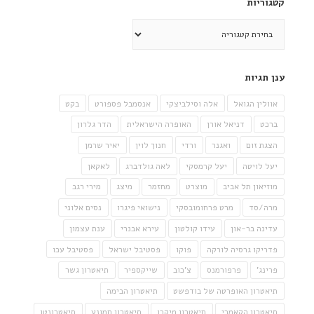
קטגוריות
קטגוריות
ענן תגיות
אוולין הגואל
אלה וסילביצקי
אנסמבל פספורט
בקט
ברכט
דניאל אורן
האופרה הישראלית
הדר גלרון
הצגת זום
ואגנר
ורדי
חנוך לוין
יאיר שרמן
יעל לויטה
יעל קרמסקי
לאה גולדברג
לאקאן
מוזיאון תל אביב
מוצרט
מחזמר
מיצג
מירי רגב
מרה/סד
מרט פרחומובסקי
נישואי פיגרו
נסים אלוני
עדינה בר-און
עידו קולטון
עירא אבנרי
ענת עצמון
פדריקו גרסיה לורקה
פוקו
פסטיבל ישראל
פסטיבל עכו
פרינג'
פרפורמנס
צ'כוב
שייקספיר
תיאטרון גשר
תיאטרון האופרטה של בודפשט
תיאטרון הבימה
תיאטרון הקאמרי
תיאטרון מיקרו
תיאטרון תמונע
תיאטרונטו