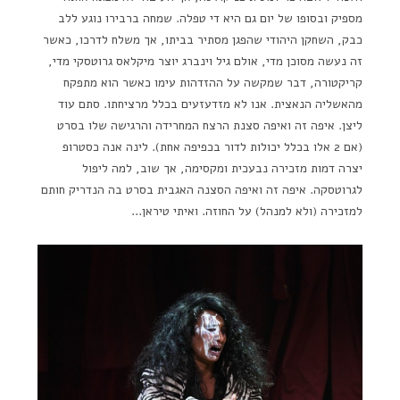
מספיק ובסופו של יום גם היא די טפלה. שמחה ברבירו נוגע ללב
כבק, השחקן היהודי שהפגן מסתיר בביתו, אך משלח לדרכו, כאשר
זה נעשה מסוכן מדי, אולם גיל וינברג יוצר מיקלאס גרוטסקי מדי,
קריקטורה, דבר שמקשה על ההזדהות עימו כאשר הוא מתפקח
מהאשליה הנאצית. אנו לא מזדעזעים בכלל מרציחתו. סתם עוד
ליצן. איפה זה ואיפה סצנת הרצח המחרידה והרגישה שלו בסרט
(אם 2 אלו בכלל יכולות לדור בכפיפה אחת). לינה אנה כסטרופ
יצרה דמות מזכירה נבעכית ומקסימה, אך שוב, למה ליפול
לגרוטסקה. איפה זה ואיפה הסצנה האגבית בסרט בה הנדריק חותם
למזכירה (ולא למנהל) על החוזה. ואיתי טיראן…