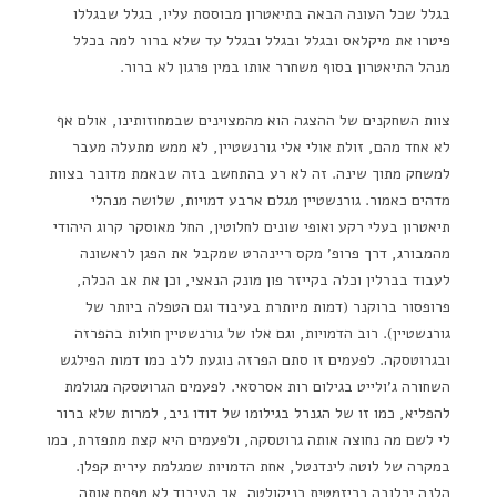
בגלל שכל העונה הבאה בתיאטרון מבוססת עליו, בגלל שבגללו
פיטרו את מיקלאס ובגלל ובגלל ובגלל עד שלא ברור למה בכלל
מנהל התיאטרון בסוף משחרר אותו במין פרגון לא ברור.
צוות השחקנים של ההצגה הוא מהמצוינים שבמחוזותינו, אולם אף
לא אחד מהם, זולת אולי אלי גורנשטיין, לא ממש מתעלה מעבר
למשחק מתוך שינה. זה לא רע בהתחשב בזה שבאמת מדובר בצוות
מדהים כאמור. גורנשטיין מגלם ארבע דמויות, שלושה מנהלי
תיאטרון בעלי רקע ואופי שונים לחלוטין, החל מאוסקר קרוג היהודי
מהמבורג, דרך פרופ' מקס ריינהרט שמקבל את הפגן לראשונה
לעבוד בברלין וכלה בקייזר פון מונק הנאצי, וכן את אב הכלה,
פרופסור ברוקנר (דמות מיותרת בעיבוד וגם הטפלה ביותר של
גורנשטיין). רוב הדמויות, וגם אלו של גורנשטיין חולות בהפרזה
ובגרוטסקה. לפעמים זו סתם הפרזה נוגעת ללב כמו דמות הפילגש
השחורה ג'ולייט בגילום רות אסרסאי. לפעמים הגרוטסקה מגולמת
להפליא, כמו זו של הגנרל בגילומו של דודו ניב, למרות שלא ברור
לי לשם מה נחוצה אותה גרוטסקה, ולפעמים היא קצת מתפזרת, כמו
במקרה של לוטה לינדנטל, אחת הדמויות שמגלמת עירית קפלן.
הלנה ירלובה כריזמטית כניקולטה, אך העיבוד לא מפתח אותה