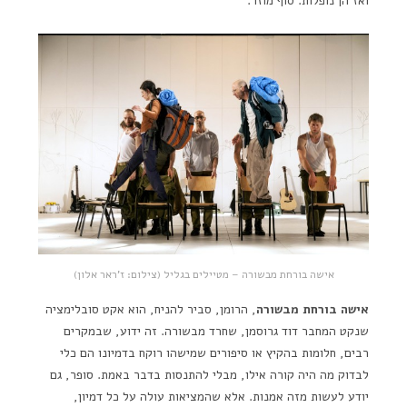
ואז הן נופלות. סוף מוזר.
אישה בורחת מבשורה – מטיילים בגליל (צילום: ז'ראר אלון)
אישה בורחת מבשורה
, הרומן, סביר להניח, הוא אקט סובלימציה
שנקט המחבר דוד גרוסמן, שחרד מבשורה. זה ידוע, שבמקרים
רבים, חלומות בהקיץ או סיפורים שמישהו רוקח בדמיונו הם כלי
לבדוק מה היה קורה אילו, מבלי להתנסות בדבר באמת. סופר, גם
יודע לעשות מזה אמנות. אלא שהמציאות עולה על כל דמיון,