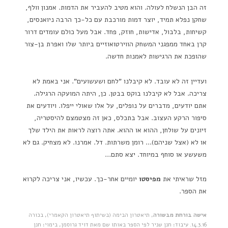
זה הבן הנשלח לעולה. והוא מטיב להעביר את הדמות. אמנון וולף,
שחקן נפלא תמיד, יוצר דמות מורכבת עם כל-כך הרבה ניואנסים,
קשיחות, בלבול, אדישות, חוזק, פחד. אבל מעל כולם עומדים דרור
קרן באחד ממפגני המשחק הווירטואוזיים ביותר שלו ואפרת בן-צור
שהופכת את הרגישות לאמנות חדשה.
ועדיין זה לא עובד. לא קיבלנו "לחם ושעשועים". אני באמת לא
צריכה. אבל לא קיבלנו בוקס בבטן. כן, היתה המועקה הרגילה.
אתם יודעים, מדברים על נופלים, על אלו שאולי ייפלו. ויודעים את
סיפור הרקע העצוב. אבל בתכלס, כאן זה מצטמצם להיסטריה,
זיונים על שולחן, ההוא או ההוא. אתה רוצה לראות את הילד שלך
או לא (אצל שניהם)… רומן משרתות. דל. אמרנו. לא מצחיק. גם לא
משעשע או סוחף במיוחד. יצא סתם…
מזל שראיתי את
מפיסטו
יומיים אחר-כך. עכשיו, אני צריכה לקרוא
את הספר.
אישה בורחת מבשורה
, תיאטרון הבימה (בשיתוף תיאטרון הקאמרי), בכורה
14.3.16. עיבוד: חנן שניר לפי הספר באותו שם מאת דויד גרוסמן, בימוי: חנן