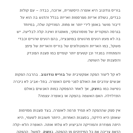
בוריס גודונוב היא אופרה היסטורית, ארוכה, כבדה – עם קולות
כבדים, נטולת אריות מפרסמות ואריות בכלל והדגש בה הוא על
דיבור מושר באופן לירי יותר או פחות. המוזיקה שלה, במיוחד
בגרסה המקורית של מוסורגסקי, מאתגרת ואינה קלה לבליעה. יש
בה לא מעט רגעים מרגשים בפוטנציה, בהם רגעים טרגיים וכבדי
משקל, כמו האריות והמונולוגים של בוריס והאריות של פימן
והמתחזה במנזר וכן קטעים יותר קומיים כמו סצנת הפונדק
והסצנות של השוטה.
לא קל ליצור הפקה אפקטיבית של
בוריס גודונוב.
בהרבה הפקות
אנשים עוזבים את האולם לפני סיום האופרה. בתל-אביב לא ניכרה
נטישה כמו ב
ווצק
, אך לאחר ההפסקה כמות האנשים באולם
התדלדלה. האם האשמה בהפקה או באופרה עצמה?
אין ספק שההפקה לא תמיד תרמה לאופרה. בצד סצנות מסוימות
שאותן היא הידקה, בסצנות האחרות, היותר חשובות לטעמי, היא
היתה מפוזרת והמוזיקה והביצוע לא צלחו אותה. האופרה הלא-קלה
הזאת צריכה את כל החיזוקים מן ההפקה. ב
ווצק
, למשל, ההפקה