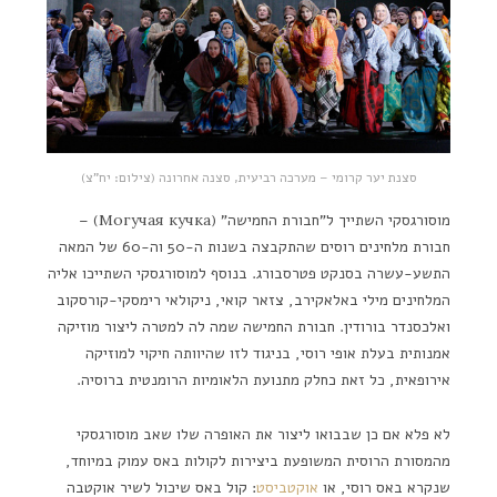
סצנת יער קרומי – מערכה רביעית, סצנה אחרונה (צילום: יח"צ)
מוסורגסקי השתייך ל"חבורת החמישה" (Могучая кучка) –
חבורת מלחינים רוסים שהתקבצה בשנות ה-50 וה-60 של המאה
התשע-עשרה בסנקט פטרסבורג. בנוסף למוסורגסקי השתייכו אליה
המלחינים מילי באלאקירב, צזאר קואי, ניקולאי רימסקי-קורסקוב
ואלכסנדר בורודין. חבורת החמישה שמה לה למטרה ליצור מוזיקה
אמנותית בעלת אופי רוסי, בניגוד לזו שהיוותה חיקוי למוזיקה
אירופאית, כל זאת כחלק מתנועת הלאומיות הרומנטית ברוסיה.
לא פלא אם כן שבבואו ליצור את האופרה שלו שאב מוסורגסקי
מהמסורת הרוסית המשופעת ביצירות לקולות באס עמוק במיוחד,
שנקרא באס רוסי, או
אוקטביסט
: קול באס שיכול לשיר אוקטבה