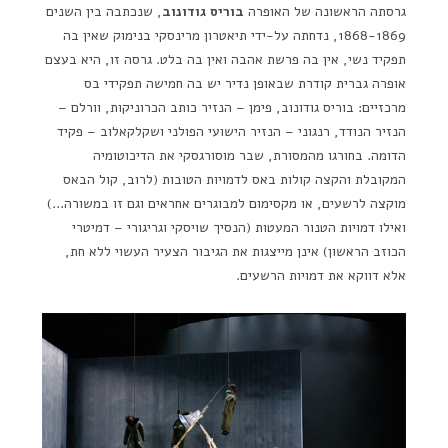
גרסתה הראשונה של האופרה
בוריס גודונוב
, שנכתבה בין השנים
1868-1869, נדחתה על-ידי תיאטרון מרינסקי בנימוק שאין בה
תפקיד נשי, אין בה פרשת אהבה ואין בה בלט. גרסה זו, היא בעצם
אופרה גברית קודרת שבאופן נדיר יש בה חמישה תפקידי בס
מרכזיים: בוריס גודונוב, פימן – הנזיר כותב הכרוניקות, וורלם –
הנזיר הנודד, רנגוני – הנזיר הישועי הפולני ושקלקאלוב – פקיד
הדומה. בחורגו מהמסורת, שבר מוסורגסקי את הדיכוטומיה
המקובלת והקצה קולות באס לדמויות הטובות (לרוב, קול הבאס
מוקצה לרשעים, או מקסימום למבוגרים אחראים וגם זו במשורה…)
ואילו דמויות הטנור המעטות (הנסיך שויסקי וגריגורי – דמיטרי
הכוזב הראשון) אינן מייצגות את הגיבור הצעיר העשוי ללא חת,
אלא דווקא את דמויות הרשעים.