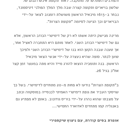
והפולנים השתלטו על מוסקבה. לאחר תקופת אינטררגנום של
שלטון בויארים ותקופה קצרה שבה מלך המלך הפולני זיגיסמונד,
נבחר ב-1613 מיכאיל הראשון משושלת רומנוב לצאר על-ידי
הבויארים וכך הגיעה לסיומה "תקופת הצרות".
מרינה מנישק היתה אשתו לא רק של דימיטרי הכוזב הראשון, אלא
גם של דימיטרי הכוזב השני. לאחר מותם היא התחברה לאציל אחר,
אך טענה שבנה הקטן הוא בנו של דימיטרי הכוזב השני ולפיכך
טוען לכתר. סופה שהיא נעצרה על-ידי אנשי הצאר מיכאיל
הראשון. בנה ותומכיה הוצאו להורג מייד והיא מתה במעצר זמן קצר
אח"כ בגיל 26.
ב"תקופת הצרות" נודעו לא פחות מ-20 מתחזים לדימיטרי. בשל כך
שויסקי העביר את גופת דימיטרי האמיתי לכנסייה במוסקווה וכתב
על מצבתו שהוא נהרג על-ידי בוריס גודונוב. באופן לא מפתיע גם
באנגליה קמו מתחזים לאדוארד החמישי….
אופרת בסים קודרת, עם ניצוץ שיקספירי