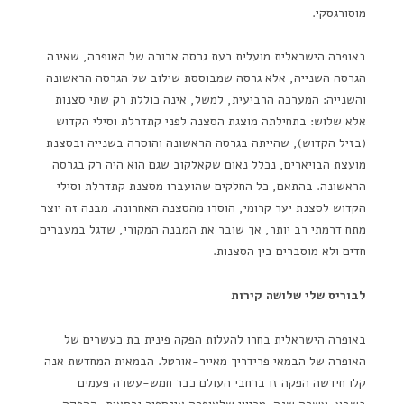
מוסורגסקי.
באופרה הישראלית מועלית כעת גרסה ארוכה של האופרה, שאינה
הגרסה השנייה, אלא גרסה שמבוססת שילוב של הגרסה הראשונה
והשנייה: המערכה הרביעית, למשל, אינה כוללת רק שתי סצנות
אלא שלוש: בתחילתה מוצגת הסצנה לפני קתדרלת וסילי הקדוש
(בזיל הקדוש), שהייתה בגרסה הראשונה והוסרה בשנייה ובסצנת
מועצת הבויארים, נכלל נאום שקאלקוב שגם הוא היה רק בגרסה
הראשונה. בהתאם, כל החלקים שהועברו מסצנת קתדרלת וסילי
הקדוש לסצנת יער קרומי, הוסרו מהסצנה האחרונה. מבנה זה יוצר
מתח דרמתי רב יותר, אך שובר את המבנה המקורי, שדגל במעברים
חדים ולא מוסברים בין הסצנות.
לבוריס שלי שלושה קירות
באופרה הישראלית בחרו להעלות הפקה פינית בת כעשרים של
האופרה של הבמאי פרידריך מאייר-אורטל. הבמאית המחדשת אנה
קלו חידשה הפקה זו ברחבי העולם כבר חמש-עשרה פעמים