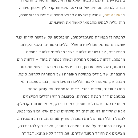
בשבע-עשרה שנה. מכיוון שלאופרה אינספור גרסאות, ההפקה
בנויה לגרסה מסוימת של
בוריס
. המנצחת קרי-לין וילסון סיפרה
ב
ראיון עימה
, שמכיוון שרצתה לבצע מספר שינויים בפרטיטורה,
היה עליה לבקש מהבמאי לאשר את השינויים.
להפקה זו תפאורה מינימליסטית, המבוססת על שלושה קירות ענק
שמשנים את מקומם ליצירת שלל חללים בימתיים. בשני הקירות
החיצוניים, אף נפתחות דלתות בשני מפלסים: דלתות במפלס
מרפסת, דלתות במפלס הקרקע וכשהן נפתחות ביחד – דלתות רום
גבוהות, כשל שער ארמון, דרכו יוצא גרם מדרגות בשתי תמונות
ההכתרה: של בוריס בתחילה האופרה ושל המתחזה לקראת סופה.
מבנה זה, מאפשר ליצור חללים דחוסים מאוד, כמו בסצנת התא
במנזר חודוב, חללים רחבי-ידיים הנמתחים אל עומק הבמה
כמסמנים דרך הפונה למרחוק, בסצנות החוץ וחללים המייצגים
מרחבים סגורים גדולים יחסית, כמו הפונדק, או ארמונות הקרמלין.
אלא שהקירות לא מציינים רק מיקומים שונים אלא גם מצבי נפש,
למשל החלל הצר של תא המנזר, מציין את ההתבודדות והסגירות.
הקירות הנסגרים על העם בסצנה הפותחת, סצנת חוץ להזכירכם,
מציינים את הגורל הסוגר עליהם, את הדרך ללא מוצא. דבר זה