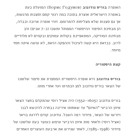
האופרה
בוריס גודונוב
(Борис Годунов) המועלת כעת
באופרה הישראלית אוצרת בתוכה כמה רגעי קסם וסצנות מרגשות,
אך גם סצנות שלא מצליחות להתרומם. זוהי אופרה ארוכה וכבדה,
הן מבחינת הסיפור ההיסטורי המפותל ומשכו (כ-7 שנים) והן
מבחינת המוזיקה, המתאפיינת בקולות עמוקים ובקווים לא מלודיים
לרוב. ככזאת היא קשה לעיכול וההפקה הזאת, לא עושה איתה חסד
מיוחד.
קצת היסטוריה
בוריס גודונוב
היא אופרה היסטורית המספרת את סיפור שלטונו
של הצאר בוריס גודונוב למן הכתרתו ועד אחרי מותו.
בוריס גודונוב (1552-1605) היה אציל רוסי שהתקדם בחצר הצאר
איוון הרביעי "האיום" עד שאחותו אירינה נבחרה להינשא לבנו
ויורשו של הצאר, פיודור רפה השכל. גודונוב קודם לדרגת בויאר
(אציל רוסי) ולאחר מות איוון הרביעי שימש כעוצר בעת שלטונו של
פיודור (1585-1598), לאחר שגירש את ארבעת העוצרים האחרים