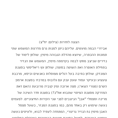
הצצה לחזרות (צילום: יח"צ)
אביזרי הבמה מועטים. עליהם ניתן למנות גרם מדרגות המשמש שתי
תמונות ההכתרה, שיוצא מהדלת הגבוהה מימין; שולחן לימוד של
נזירים שניצב מחוץ לבמה בקדמתה מימין, המשמש את הנזיר
בתחילת האופרה ואת השוטה בסופה; שולחן עץ ריאליסטי בסצנת
הפונדק; שולחן כתיבה בעל רגלים מפוסלות כאנשים וכיסא, מרכבת
צעצוע ובעיקר עמוד שעון ענק עם גלובוס במרכזו בסצנת ארמון
הטרם (מגורי הצאר); ספה ארוכה ומין קוביה מרובעת (האם זאת
המזרקה מסצנת הפיתוי שתבוא אח"כ?) בסצנת חדר השינה של
מרינה וספסלי "אבן" הניצבים לפני שני הקירות החיצוניים. לפעמים
נעשה שימוש רק באחד מהם, כמו בסצנת המנזר, כשעל ספסל
האבן מימין נח הנזיר גריגורי, המתחזה לעתיד לבוא, ולעיתים נעשה
שימוש בשניהם, למשל בסצנת מועצת הבויארים בטרקלין המלוטש