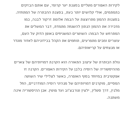
לקירות האפורים מטליים בסצנת יער קרומי, עם אותם הבזקים
כתמתמים, אולי קלושים יותר כעת, בסצנת ההכתרה של המתחזה.
בסצנות ההמון מתרוצצת על הבמה אלומת זרקור לבנה, כמו
מזכירה את ההמון הנתון להשגחה מתמדת, דבר המשלים את
המתרחש על הבמה: השוטרים המשגיחים באופן הדוק על העם,
עוצרים ומכים מתפרעים, תוחמים את הקהל בכידוניהם לאזור מוגדר
או מנצחים על קריאותיהם.
גולת הכותרת של עיצוב התאורה הוא הקרנת דמויותיהם של צארים
מההיסטוריה של רוסיה בלבן על הקירות האפורים. הקרנה זו
אפקטיבית במיוחד בסוף האופרה, כאשר לצלילי שיר השוטה
המסיים, מוקרנים דמויותיהם של מנהיגי רוסיה המודרניים, החל
מלנין, דרך סטלין, ילצין וגורבצ'וב ועד פוטין. אכן ההיסטוריה אינה
משתנה.