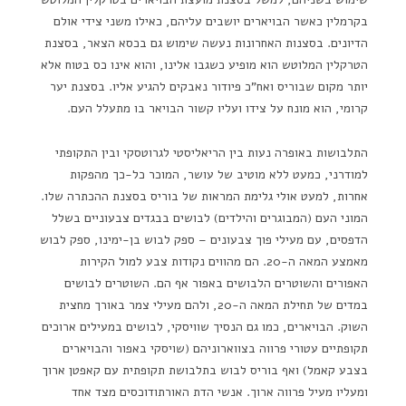
בקרמלין כאשר הבויארים יושבים עליהם, כאילו משני צידי אולם
הדיונים. בסצנות האחרונות נעשה שימוש גם בכסא הצאר, בסצנת
הטרקלין המלוטש הוא מופיע כשגבו אלינו, והוא אינו כס בטוח אלא
יותר מקום שבוריס ואח"כ פיודור נאבקים להגיע אליו. בסצנת יער
קרומי, הוא מונח על צידו ועליו קשור הבויאר בו מתעלל העם.
התלבושות באופרה נעות בין הריאליסטי לגרוטסקי ובין התקופתי
למודרני, כמעט ללא מוטיב של עושר, המוכר כל-כך מהפקות
אחרות, למעט אולי גלימת המראות של בוריס בסצנת ההכתרה שלו.
המוני העם (המבוגרים והילדים) לבושים בבגדים צבעוניים בשלל
הדפסים, עם מעילי פוך צבעונים – ספק לבוש בן-ימינו, ספק לבוש
מאמצע המאה ה-20. הם מהווים נקודות צבע למול הקירות
האפורים והשוטרים הלבושים באפור אף הם. השוטרים לבושים
במדים של תחילת המאה ה-20, ולהם מעילי צמר באורך מחצית
השוק. הבויארים, כמו גם הנסיך שוויסקי, לבושים במעילים ארוכים
תקופתיים עטורי פרווה בצווארוניהם (שויסקי באפור והבויארים
בצבע קאמל) ואף בוריס לבוש בתלבושת תקופתית עם קאפטן ארוך
ומעליו מעיל פרווה ארוך. אנשי הדת האורתודוכסים מצד אחד