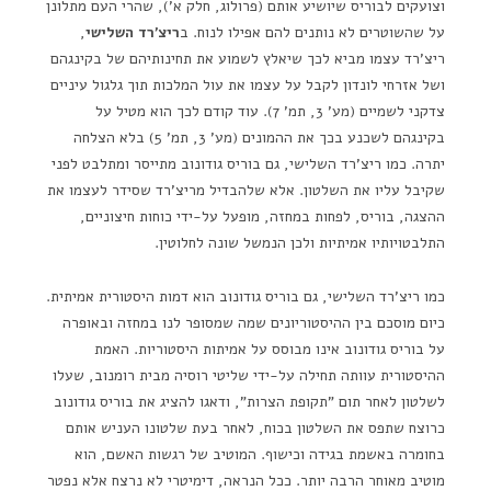
וצועקים לבוריס שיושיע אותם (פרולוג, חלק א'), שהרי העם מתלונן
על שהשוטרים לא נותנים להם אפילו לנוח. ב
ריצ'רד השלישי
,
ריצ'רד עצמו מביא לכך שיאלץ לשמוע את תחינותיהם של בקינגהם
ושל אזרחי לונדון לקבל על עצמו את עול המלכות תוך גלגול עיניים
צדקני לשמיים (מע' 3, תמ' 7). עוד קודם לכך הוא מטיל על
בקינגהם לשכנע בכך את ההמונים (מע' 3, תמ' 5) בלא הצלחה
יתרה. כמו ריצ'רד השלישי, גם בוריס גודונוב מתייסר ומתלבט לפני
שקיבל עליו את השלטון. אלא שלהבדיל מריצ'רד שסידר לעצמו את
ההצגה, בוריס, לפחות במחזה, מופעל על-ידי כוחות חיצוניים,
התלבטויותיו אמיתיות ולכן הנמשל שונה לחלוטין.
כמו ריצ'רד השלישי, גם בוריס גודונוב הוא דמות היסטורית אמיתית.
כיום מוסכם בין ההיסטוריונים שמה שמסופר לנו במחזה ובאופרה
על בוריס גודונוב אינו מבוסס על אמיתות היסטוריות. האמת
ההיסטורית עוותה תחילה על-ידי שליטי רוסיה מבית רומנוב, שעלו
לשלטון לאחר תום "תקופת הצרות", ודאגו להציג את בוריס גודונוב
כרוצח שתפס את השלטון בכוח, לאחר בעת שלטונו העניש אותם
בחומרה באשמת בגידה וכישוף. המוטיב של רגשות האשם, הוא
מוטיב מאוחר הרבה יותר. ככל הנראה, דימיטרי לא נרצח אלא נפטר