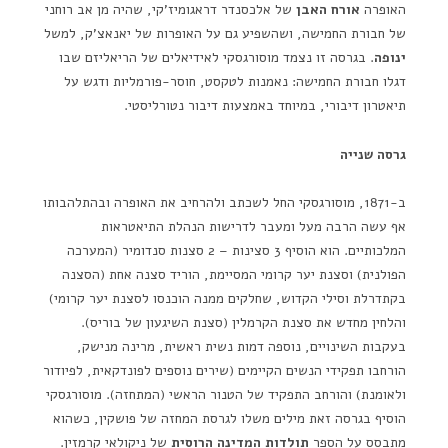
האופרה
אורח האבן
של אלכסנדר דראגומיז'קי, שהיה מן אב רוחני
של חבורת החמישה, ושהשפיע גם על האופרות של יאנאצ'ק, למשל
ינופה
. בגרסה זו נצמד מוסורגסקי לאידיאלים של הריאליזם שבו
דגלו חבורת החמישה: נאמנות לטקסט, חוסר-פורמליות ודגש על
תיאטרון דיבורי, במיוחד באמצעות דיבור נטורליסטי.
גרסה שנייה
ב-1871, מוסורגסקי החל לשכתב ולהרחיב את האופרה ובהתלהבותו
אף עשה הרבה מעל ומעבר לדרישות הנהלת התיאטראות
המלכותיים. הוא הוסיף 3 סצינות – 2 סצנות סנדומיר (המערכה
הפולנית) וסצנת יער קרומי המסיימת, הוריד סצנה אחת (הסצנה
בקתדרלת וסילי הקדוש, שחלקים ממנה הוכנסו לסצנת יער קרומי)
והלחין מחדש את סצנת הקרמלין (סצנת השיגעון של בוריס).
בעקבות השינויים, נוספה דמות נשית ראשית, מרינה מנישק,
הורחבו תפקידי הנשים הקיימים (שירים נוספים לפונדקאית, לפיודור
ולאומנת) והורחב התפקיד של הטנור הראשי (המתחזה). מוסורגסקי
הוסיף בגרסה זאת מילים משלו לגרסת המחזה של פושקין, כשהוא
מתבסס על הספר
תולדות המדינה הרוסית
של ניקולאי קרמזין.