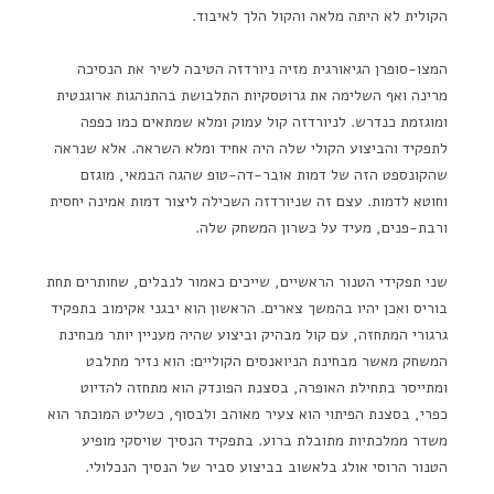
הקולית לא היתה מלאה והקול הלך לאיבוד.
המצו-סופרן הגיאורגית מזיה ניורדזה הטיבה לשיר את הנסיכה
מרינה ואף השלימה את גרוטסקיות התלבושת בהתנהגות ארוגנטית
ומוגזמת כנדרש. לניורדזה קול עמוק ומלא שמתאים כמו כפפה
לתפקיד והביצוע הקולי שלה היה אחיד ומלא השראה. אלא שנראה
שהקונספט הזה של דמות אובר-דה-טופ שהגה הבמאי, מוגזם
וחוטא לדמות. עצם זה שניורדזה השכילה ליצור דמות אמינה יחסית
ורבת-פנים, מעיד על כשרון המשחק שלה.
שני תפקידי הטנור הראשיים, שייכים כאמור לנבלים, שחותרים תחת
בוריס ואכן יהיו בהמשך צארים. הראשון הוא יבגני אקימוב בתפקיד
גרגורי המתחזה, עם קול מבהיק וביצוע שהיה מעניין יותר מבחינת
המשחק מאשר מבחינת הניואנסים הקוליים: הוא נזיר מתלבט
ומתייסר בתחילת האופרה, בסצנת הפונדק הוא מתחזה להדיוט
כפרי, בסצנת הפיתוי הוא צעיר מאוהב ולבסוף, כשליט המוכתר הוא
משדר ממלכתיות מתובלת ברוע. בתפקיד הנסיך שויסקי מופיע
הטנור הרוסי אולג בלאשוב בביצוע סביר של הנסיך הנכלולי.