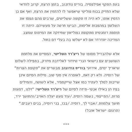
בעת התקף אפילפסיה. בוריס גודונוב, בזמן הרצח, קרוב לוודאי
שלא החזיק בכוח פוליטי שיאפשר לו להזמין את הרצח, ואף אם כן
הזמין אותו, לא היה זו תקופה ששליטים, שרבים מהם תפסו את
השלטון במהפכות אלימות, הביעו חרטה על מעשיהם. היתה זו
תוספת רומנטית מתקופת נפוליאון שחיזקה את המיתוס שמצב
המדינה יתדרדר אם לא ישלטו בה בעלי דם כחול.
אלא שלהבדיל מסופו של
ריצ'רד השלישי
, המסיים את מלחמת
השושנים עם נישואי הנרי טיודור לאליזבת מיורק, בתפילה לשלום
שיאריך ימים, אירועי
בוריס גודונוב
מבשרים את "תקופת הצרות"
של רוסיה. ולא רק זאת, לאופרה אין סוף טוב. מילות הסיום אינן
שייכות למלך לעתיד כמו אצל שייקספיר, אלא לשוטה, והמילים
בפיו הן כאילו אנטי-תיזה לסיום של
ריצ'רד השלישי
: "זלגו, דמעות
מרות./התייפחי, נשמה רוסית./עוד מעט יעלה האויב/והחושך ירד,
חושך צלמוות./אבוי לך, רוסיה./בכו, בני רוסיה, בנים רעבים."
(תרגום: ישראל אובל)
***