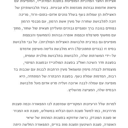
אצילות החצר הפולניות המופיעות בסצנת הפולונייז, המופיעות עם
פיאות אדומות גבוהות מוגזמות ולא טבעיות. בעוד תלבושותיהן של
האצילות הן שמלות נשף בשלל גוונים אדום-כתום-ורוד, מרינה
זוכה לתלבושת שחורה של מעין אשת הרמון, עם מכנסי הרמון
נפוחים בגובה ברך ומגפיים גבוהים ומעליהן חצאית טול שחור, מחוך
עם מחשוף סטרפלס וכפפות אופרה גבוהות (המחשוף והכפפות
מופיעים גם במרבית תלבושות האצילות הפולניות). על גבי תלבושת
בסיס זו (בגדים תחתונים?) היא מולבשת גלימה משיפון אדמדם
על-ידי המשרתות שלה, הלבושות בתלבושת פולנית עממית,
בסצנת חדר השינה ואח"כ בסצנת הפולונייז ובסצנת הפיתוי,
מוצמדות לבגדה מימין ומשמאל מעין הרחבות לבנות עם שכבות בד
רבות, המדמות שמלת נשף. בסצנת ההכתרה של המתחזה, היא
מופיעה עם שמלה לבנה ארוכה ועליה סרט אדום מעל תלבושת
הבסיס שלה, המציצה מהשליץ.
למרות שלל הרעיונות המקוריים שמזמנת לנו התפאורה וכמה סצנות
מרהיבות, כמו למשל סצנת העם הכלוא במשולש, סצנת תא המנזר
או סצנת הפונדק, נראה שדווקא בסצנות המהוות של שיאי
האופרה, סצנת השיגעון וסצנת מות בוריס, התפאורה החלשה היתה