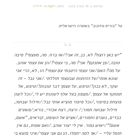
פורסם ב-
16 במרץ 2013
מאת:
רקפת א. ידידיה
על "בוריס גודונוב" באופרה הישראלית.
"יש כאן רוצח? לא. כן, זה אני!/אז ברח. מה, מעצמי? סיבה
טובה,/פן אתנקם? אני? מה, בי עצמי?/הן את עצמי אוהב.
על מה? האם/אני עצמי היטבתי עם עצמי? הו, לא, הרי אני
שונא אותי/על הזוועות שבעצמי חוללתי./אני נבל – זה
שקר, לא נכון!/טיפש, על עצמך דבר טובות!/טיפש, אל
תתחנף אל עצמך./מצפון בעל אלף לשונות יש לי,/וכל לשון
פוצחת בסיפור,/וכל סיפור מוציא אותי נבל:/חילול שבועה,
חילול שבועה חמור;/ ורצח, רצח אכזרי, נורא;/פשעים
כבדים, נשנים וחמורים,/אצים אל השופט, קוראים, "אשם,
אשם!"/יאוש גמור. אין לי יצור אוהב./ואם אמות, גם אין
חומל עליי – /אך למה יחמלו, הן גם אני עצמי/איני מוצא בי