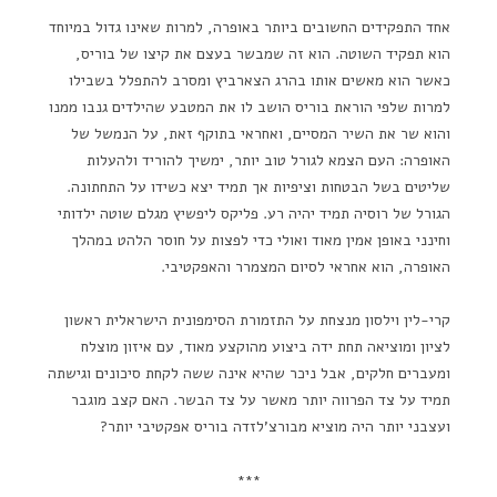
אחד התפקידים החשובים ביותר באופרה, למרות שאינו גדול במיוחד
הוא תפקיד השוטה. הוא זה שמבשר בעצם את קיצו של בוריס,
כאשר הוא מאשים אותו בהרג הצארביץ ומסרב להתפלל בשבילו
למרות שלפי הוראת בוריס הושב לו את המטבע שהילדים גנבו ממנו
והוא שר את השיר המסיים, ואחראי בתוקף זאת, על הנמשל של
האופרה: העם הצמא לגורל טוב יותר, ימשיך להוריד ולהעלות
שליטים בשל הבטחות וציפיות אך תמיד יצא כשידו על התחתונה.
הגורל של רוסיה תמיד יהיה רע. פליקס ליפשיץ מגלם שוטה ילדותי
וחינני באופן אמין מאוד ואולי כדי לפצות על חוסר הלהט במהלך
האופרה, הוא אחראי לסיום המצמרר והאפקטיבי.
קרי-לין וילסון מנצחת על התזמורת הסימפונית הישראלית ראשון
לציון ומוציאה תחת ידה ביצוע מהוקצע מאוד, עם איזון מוצלח
ומעברים חלקים, אבל ניכר שהיא אינה ששה לקחת סיכונים וגישתה
תמיד על צד הפרווה יותר מאשר על צד הבשר. האם קצב מוגבר
ועצבני יותר היה מוציא מבורצ'לזדה בוריס אפקטיבי יותר?
***