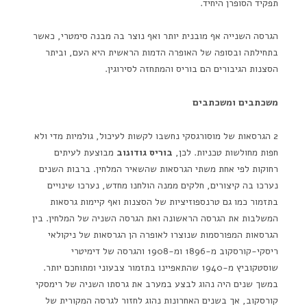
תפקיד הסופרן היחיד.
הגרסה השנייה אף מובנית יותר ואף נוצר בה מבנה סימטרי, כאשר
בתחילתה ובסופה של האופרה הדמות הראשית היא העם, וביתר
הסצנות הגיבורים הם בוריס והמתחזה לסירוגין.
משכתבים ומשכתבים
2 הגרסאות של מוסורגסקי נחשבו לקשות לעיכול, גולמיות מדי ולא
חפות מחולשות טכניות. לכן,
בוריס גודונוב
מבוצעת לעיתים
רחוקות לפי אחת משתי הגרסאות שהשאיר המלחין. ברבות השנים
נערכו בה קיצורים, חלקים ממנה הולחנו מחדש, נערכו שינויים
בתזמור כמו גם טרנספוזיציות של הסצנות ואף קיימות גרסאות
המשלבות את הגרסה הראשונה ואת הגרסה השניה של המלחין. בין
הגרסאות המפורסמות שנוצרו לאופרה הן הגרסאות של ניקולאי
ריסקי-קורסקוב מ-1896 ומ-1908 והגרסה של דימיטרי
שוסטקוביץ מ-1940 שהתאפיינו בתזמור צבעוני ומתוחכם יותר.
במשך שנים היה נהוג לבצע במערב את גרסתו השניה של רימסקי
קורסקוב, אך בשנים האחרונות נהוג לחזור לגרסה המקורית של