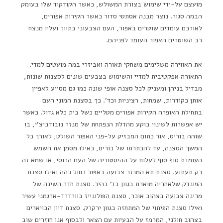
מועצם על-ידי שימוש בצורת המשולש, כאשר הקודקוד שלו בעומק
הבמה סגור. נוצר מבנה אסתטי סדור כאשר הקירות אפורים,
לאורכם עומדים שוטרים באפור, העם הצבעוני בתווך ועליו מנצח
רב השוטרים האפור העומד לפניהם.
את האווירה משלימים משחקי תאורה ואביזרי במה מועטים למדי.
התאורה אפקטיבית למדיי והשימוש בצבעים שונים לסצנות שונות,
מבדיל בניהן ומעניק לכל סצנה אופי שונה כמו גם מסייע לאפיין
אותן כקודרות, שמחות, רציניות וכד'. כך בסצנת המוני העם
בתחילת האופרה הקירות אפורים מטליים כשל בית כלא גדול. כאשר
יש אפשרות לשינוי בוקע מהדלת הנפתחת של מנזר נובודביצ'י, בו
שוהה בוריס, אור כתום המבזיק על-פני האפור השולט, לאורך כל
המשך הסצנה, עד להכתרתו של בוריס, כאילו מסמן את השמש
העומדת סוף סוף לעלות על ההיסטוריה של העם הרוסי, או שמא זה
רק תעתוע. סצנת תא המנזר צבועה באפור כחול כהה ואילו סצנת
הפונדק שלאחריה מוארת בגוון בז' בהיר. סצנת חדר השינה של
מרינה צבועה בצהוב אוכר, סצנת הפולונייז בוורדרד-ארגמני עשיר
ואילו סצנת הפיתוי של המתחזה בגוון ירקרק. סצנת דיון הבויארים
בצהוב חולני, המרמז על הבעיות עם הצאר ולבסוף אנו חוזרים שוב