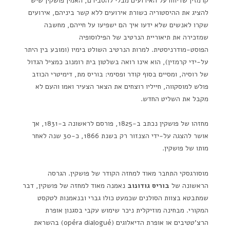
קרמזין שדיווח על האירועים מבלי להסבירם, האמין פושקין שיש
להציג את ההיסטוריה כשורת אירועים ללא קשר ביניהם, אירועים
שקרו לאנשים שלא ידעו איך הם ישפיעו על חייהם, מחשבה
שמזכירה את תיאוריית הנרטיב של הפילוסופיה
הפוסט-מודרניסטית. למרות הנרטיב השולט בימיו (ומובע בין היתר
על-ידי קרמזין), הוא אינו רואה בשלטון בית רומנוב כמציל הגדול
של רוסיה, ומסיים בסוף קודר ופסימי: בוריס מת, דימיטרי הכוזב
פולש למוסקווה, חייליו רוצחים את הצאר הצעיר ואמו והעם לא
מקבל את השליט החדש.
מחזהו של פושקין נכתב ב-1825, פורסם לראשונה ב-1831, אך
אושר להצגה על-ידי הצנזור רק בשנת 1866, כ-30 שנה לאחר
מותו של פושקין.
מוסורגסקי התחבר מאוד למחזה הקודר של פושקין. הגרסה
הראשונה של
בוריס גודונוב
נאמנה מאוד למחזה של פושקין, דבר
שמתבטא בצוות הסולנים שכמעט כולו גברי ובנאמנות לטקסט
המקורי. מבחינה מוזיקלית ניכר שימוש עקבי בסגנון אופרת
הרצ'טטיבים או אופרת הדיאלוגים (opéra dialogué) בהשראת