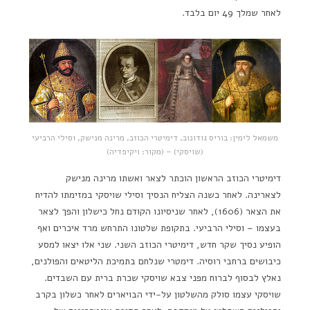
לאחר שמלך 49 יום בלבד.
משמאל לימין: בוריס גודונוב, דימיטרי הכוזב, מרינה מנישק, וסילי הרביעי
(שויסקי) – (מקור: ויקיפדיה)
דימיטרי הכוזב הראשון הוכתר לצאר ואשתו מרינה מנישק
לצארינה. לאחר כשנה הצליח הנסיך וסילי שויסקי במזימתו להדיח
את הצאר (1606), לאחר שניסיונו הקודם נחל כישלון והפך לצאר
בעצמו – וסילי הרביעי. בתקופת שלטונו התרחש מרד איכרים ואף
הופיע נסיך שקר חדש, דימיטרי הכוזב השני. שני אלו יצאו למסע
כיבושים ברחבי רוסיה. דימטרי שנלחם בתמיכת הליטאים והפולנים,
נאלץ לבסוף לברוח מפני צבא שויסקי שכרת ברית עם השבדים.
שויסקי עצמו סולק מהשלטון על-ידי הבויארים לאחר כשלון בקרב