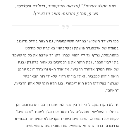
שום חמלה לעצמי?" [ויליאם שייקספיר,
ריצ'רד השלישי
,
מע' 5, תמ' 3 (תרגום: מאיר ויזלטיר)]
כמו ריצ'רד השלישי במחזה השייקספירי, גם הצאר בוריס גודונוב
במחזה של אלכסנדר פושקין ובעקבותיו באופרה של מודסט
מוסורגסקי, נרדף על ידי חטאי עברו: ריצ'רד שרצח את כל מי שעמד
בינו לבין הכתר, ובין היתר את 2 הנסיכים בטאואר בלונדון (בניו
של אחיו המלך אדוורד הרביעי: אדוארד ה-5 וריצ'רד דוכס יורק),
רואה רוחות למכביר, ואילו בוריס רדוף על-ידי רוח הצארביץ'
שנרצח בפקודתו הלא הוא דימטרי, בנו הלא חוקי של איוון הרביעי,
"האיום".
זה לא הקו המקביל היחיד בין שני המחזות: הן בבוריס גודונוב והן
בריצ'רד השלישי, מופעלים על הצאר או המלך לעתיד "שכנועים"
לקחת את המשרה. השכנועים בשני המקרים לא אמיתיים, ב
בוריס
גודונוב
, ברור שיש מי שמפעיל את המוני העם שמתאספים