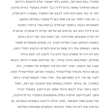
תפקידי באס משניים), כמעט בלתי אפשרי שלא להשוות ביניהם.
הבאס הגיאורגי פאטה בורצ'לזדה כבר הופיע בתפקיד בוריס גודונוב
יותר מ-170 פעם והוא חוזר לבצע את התפקיד באופרה הישראלית,
כ-20 שנה לאחר שביצע אותו כאן לראשונה בפתיחת המשכן
לאומנויות הבמה בהפקה ישראלית בניצוח גארי ברתיני המנוח.
בורצ'לזדה הוא זמר מרשים עם שליטה קולית וירטואוזית שהעניק
לנו שירה משובחת ומהדהדת, תוך הצגת גווני קול רבים בעיקר
בסצנת השיגעון שבה הפליא לעבור בין קטעים עוצמתיים וקטעי
פיאנו. המשחק שלו היה פחות מרשים ולמרות הביצוע הקולי היפה,
הוא לא היה חד מספיק ובעל להט כדי להציג לנו דמות גדולה
מהחיים, המתלבטת והוזה בגדול, כפי שהדמות אמורה להיות. הבאס
שגנב את ההצגה, שהרי הוא ההרפיה הקומית של האופרה, הוא
הבאס הרוסי מיכאיל קוללישווילי בתפקיד וארלם. קוללישווילי הטיב
לשיר את שיר היין המפורסם שלו, אולי השיר הקומוניקטיבי ביותר
באופרה, אך בעיקר הצטיין במשחק קומי משובח. עם זאת, הקול
היפה ביותר שייך לבאס הרוסי אסקר אבדרזקוב בתפקיד הנזיר
פימן. לאבדרזקוב שיופיע בחלק מהמופעים בתפקיד בוריס גודונוב,
קול עמוק מאוד וקטיפתי, ממנו יכולנו ליהנות בקטעים הנמוכים, אך
הביצוע שלו לא היה אחיד באיכותו ובקטעים מסוימים השליטה