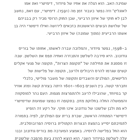
שמינה האב. הוא הגלה את אחיו של פיודור, דימיטרי ואת אמו
לאוגליץ' וזה נפטר כעבור זמן מה (1591). דימיטרי, עם זאת, נחשב
לבן לא חוקי של איוון הרביעי, שכן החוק הרוסי מכיר רק בבניהם
של שלושת הנשים הראשונות כזכאים לירושה ואילו דימטרי היה בן
אשתו הרביעית (מתוך שמונה) של איוון הרביעי.
ב-1598, נפטר פיודור, והמלוכה עברה לאשתו, אחותו של בוריס
גודונוב. היא סירבה לשלטון והתנזרה ואחיה תפס את השלטון. שנה
זו מסמנת את תחילתה של "תקופת הצרות", תקופה של פגעי אקלים
קשים שגרמו להרס היבולים ולרעב, תקופה של פלישות של
הליטאים, הפולנים והשבדים ותקופה של משבר פוליטי, כלכלי
וחברתי קשה. בין השנים 1601-1603 היתה בצורת קשה ומזג אוויר
קר במיוחד, שהובילו לרעב ולהתפרצות מגפות. העם נהר למוסקווה
והממשלה החלה בחלוקת מזון. בתקופה זו נפוצו שמועות שדימיטרי
לא מת ולכן שלטונו של גודונוב אינו חוקי. על רקע זה הופיע
דימיטרי המתחזה הראשון, שכרת ברית עם הפולנים, לפיה בתמורה
לתמיכתם יסייע בהפצת הנצרות הקתולית ברוסיה הפרובוסלבית.
הוא החל בפלישה לרוסיה. באמצע המערכה מת בוריס גודונוב ובנו
עלה לשלטון כפיודור השני. הוא הוצא להורג בעת מהפכה שלטונית