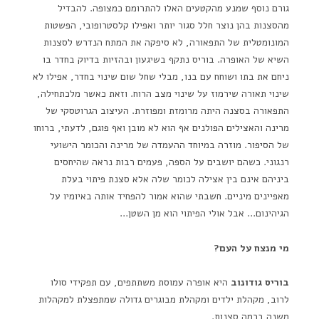
גורם נוסף שמנע מהקטעים האלו להתרומם כמצופה. להבדיל
מהסצנות בהן נוצר חלל סגור יותר ואפילו קלסטרופובי, הפשטות
המונומטלית של התפאורה, לא סיפקה את המתח הנדרש לסצנות
השיא של האופרה. בוריס נתקף בשיגעון ובהזיות בדיוק בחדר בו
ניחם את בתו ושוחח עם בנו, מבלי שחל שום שינוי בחדר, אפילו לא
שינוי תאורה שירמוז על שינוי מצב הרוח. וזאת כאשר מלכתחילה,
התפאורה בסצנה היתה מרומזת ומפוזרת. העיצוב הגרוטסקי של
מרינה והאצילים הפולנים אף הוא לא מובן ואף פוגם, לדעתי, ברוחו
של הסיפור. מוזרה במיוחד ההעמדה של מרינה והכומר הישועי
רנגוני. כשהם יושבים על הספה, פעמים רבות נראה שהיחסים
ביניהם אינם בין אצילה לכומר שלה אלא סצנת פיתוי בעלת
מאפיינים מיניים. חשבתי שהוא אמור להפחיד אותה באיומיו על
הגיהינום… אבל אולי הפיתוי הוא מן השטן…
מי מנצח על העם?
בוריס גודונוב
היא אופרה עמוסת משתתפים, עם תפקידי סולו
לרוב, מקהלת ילדים ומקהלת מבוגרים גדולה שמתפצלת למקהלות
משנה בכמה סצנות.