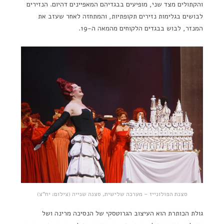
והקתולים מצד שני, מופיעים בבגדיהם המאפיינים דהיום. הנזירים
לבושים בגלימות נזירים תקופתיות, והמתחזה לאחר שעזב את
המנזר, לבוש בבגדים הלקוחים מהמאה ה-19.
סצנת הפולונייז – מערכה שלישית, סצנה שנייה (צילום: יח"צ)
גולת הכותרת הוא העיצוב הגרוטסקי של הנסיכה מרינה ושל