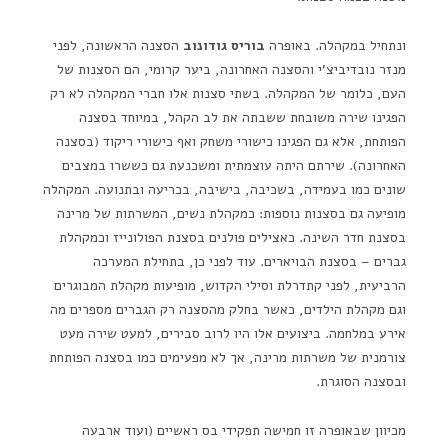
ונתחיל במקהלה. באופרה
בוריס גודונוב
הסצנה הראשונה, לפני
מנזר נובדיביצ'י והסצנה האחרונה, ביער קרומי, הם הסצנות של
העם, כלומר של המקהלה. בשתי סצנות אלו חברי המקהלה לא רק
הפגינו שירה משובחת ששבתה את לב הקהל, במיוחד בסצנה
הפותחת, אלא גם הפגינו כישורי משחק ואף כישורי ריקוד (בסצנה
האחרונה). שירתם היתה עוצמתית ומשכנעת גם כששרו במצבים
שונים כמו בעמידה, בשכיבה, בישיבה, בכריעה ובתנועה. המקהלה
מופיעה גם בסצנות נוספות: כמקהלת נשים, המשרתות של מרינה
בסצנת חדר השינה. כאצילים פולנים בסצנת הפולונייז וכמקהלת
גברים – בסצנת הבויארים. עוד לפני כן, בתחילת המערכה
הרביעית, לפני קתדרלת וסילי הקדוש, מופיעות מקהלת המבוגרים
וגם מקהלת הילדים, כאשר בחלק מהסצנה רק הגברים מספרים מה
אירע במלחמה. ביצועים אלו היו לרוב סבירים, למעט שירה מעט
צורמנית של משרתות מרינה, אך לא מפעימים כמו בסצנה הפותחת
ובסצנה הסוגרת.
מכיוון שבאופרה זו חמישה תפקידי בס ראשיים (ועוד ארבעה