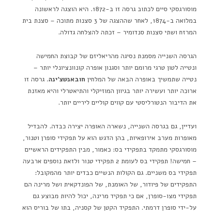
מוסורגסקי סיים לכתוב גרסה זו ב-1872. היא הוצגה לראשונה
במלואה ב-1874, לאחר שההצגה של 3 סצנות מתוכה – סצנת בית
המרזח ושתי סצנות סנדומיר – זכתה להצלחה גדולה.
הגרסה השנייה מסמנת נסיגה מהריאליזם של קבוצת החמישה
ונטייה לטון טרגי מרומם יותר וסגנון אופרה קונוונציונלי יותר –
נטייה שתמשיך באופרה הבאה של המלחין
חובאנשצ'ינה
. גרסה זו
ארוכה יותר ועשירה יותר בגיוון המוזיקלי והתיאטרלי והיא מאזנת
את הדיבור הנטורליסטי עם קווים קוליים ליריים יותר.
ועדיין, גם בגרסה השנייה, נשארה האופרה יצירה כבדה. להבדיל
מאופרות מערב אירופאיות, בהן הדגש הוא על תפקידי סופרן וטנור,
מוסורגסקי מתמקד בתפקידי בס: כאמור, מבין התפקידים הראשיים
– חמישה! תפקידי בס לעומת 2 תפקידי טנור ולזאת נוספים ארבעה
תפקידי בס משניים. גם הקולות הנשיים כבדים יותר מהמקובל:
התפקידים של פיודור, של האומנת, של הפונדקאית ושל מרינה הם
תפקידי מצו-סופרן, אם כי תפקיד מרינה, יכול להיות מבוצע גם
על-ידי סופרן דרמתי. התפקיד הקטן של קסניה, בתו של בוריס הוא