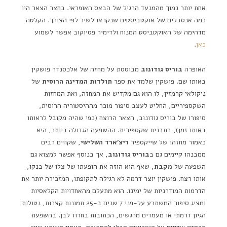
אחת יותר נמוך מהמנעד הרגיל של הבאס האופראי. בחצר הצאר היו
כמה אנסבלים של אוקטביסטים שנקראו לשיר לפי הצורך. הקלטה
מדהימה של האוקטביסט המנוח ולדימיר פסיוקוב אפשר לשמוע
כאן
.
האופרה
בוריס גודונוב
מבוססת על מחזה של אלכסנדר פושקין
באותו שם. פושקין שלמד את ספר
תולדות המדינה הרוסית
של
ניקולאי קרמזין, לו הוא גם מקדיש את המחזה, ואת המחזות
השקספיריים, החליט לעצב סיפור מוכר מההיסטוריה הרוסית,
סיפורו של בוריס גודונוב, הצאר הרוצח (כפי שהיה מקובל לראותו
באותו זמן), בתבנית שקספירית. ההשפעה הגדולה ביותר, היא
כאמור מחזהו של שייקספיר
ריצ'ארד השלישי
, שקווים רבים
ממבנהו קיימים גם ב
בוריס גודונוב
, אך בנוסף אפשר למצוא גם
השפעה של
מקבת
, שאף הוא הוזה את הופעתו של צלו של בנקו,
אותו רצח. פושקין יוצר דרמה לא רגילה לתקופתו, המזכירה יותר את
הדרמות המודרניות של ימינו. הוא מתעלם מהאחדויות הקלאסיות
ומציג סיפור המשתרע על-פני 7 שנים ב-25 תמונות קצרות, נטולות
הגיון דרמתי או מעמדים מרגשים, הכתובות בחרוז לבן. בהשפעת