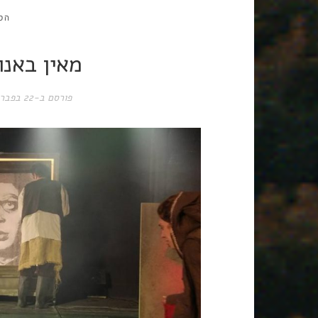
הס
מאין באנו 
פורסם ב-
22 בפברואר 2017