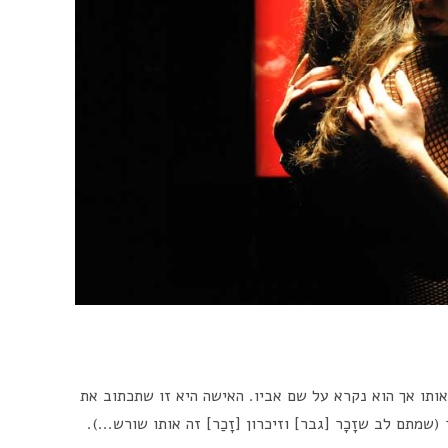
אותו אך הוא נקרא על שם אביו. האישה היא זו שתכתוב את
שמתם לב שזָכָר [גבר] וזיכרון [זָכַר] זה אותו שורש...).