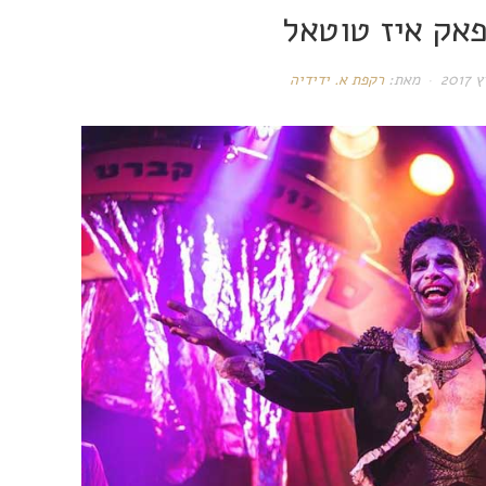
פאק איז טוטאל
מאת:
רקפת א. ידידיה