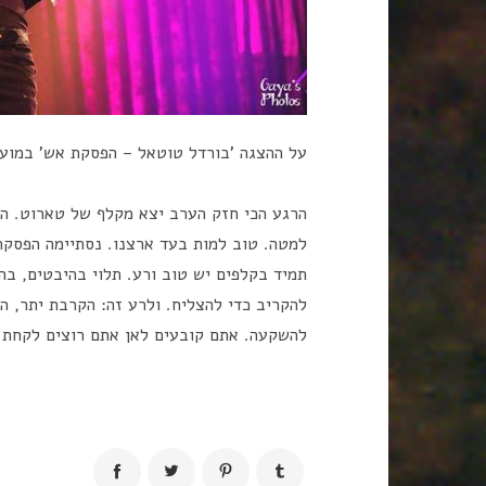
על ההצגה 'בורדל טוטאל – הפסקת אש' במועד
הרגע הכי חזק הערב יצא מקלף של טארוט. האי
למטה. טוב למות בעד ארצנו. נסתיימה הפסקת
תמיד בקלפים יש טוב ורע. תלוי בהיבטים, בהק
להקריב כדי להצליח. ולרע זה: הקרבת יתר, 
להשקעה. אתם קובעים לאן אתם רוצים לקחת א