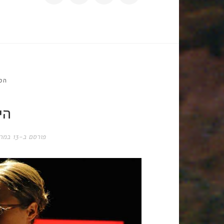
הס
הי
פורסם ב-
13 במרץ 2017