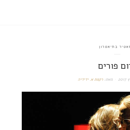
אטיר בתיאטרון
ום פורים
מאת:
רקפת א. ידידיה