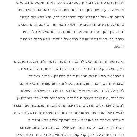
ועדיין, הגרסה של דבוז'ק לסטאבט מאטר, אותו טקסט פרנסיסקני
מהמאה ה-13, שהולחן כבר כמה פעמים לפני (הגרסה המפורסמת
ביותר היא של פרגולזי) ועוד יולחן גם אחרי, היא שיא של רגשות
סוערים, גועשים ונרגעים עד השיא הבא ותוך כדי גם גלים קטנים
יותר. אין כאן ייסורים מאופקים ומופנמים כמו אצל פרגולזי, או
שירת בל-קנטו וירוטואוזית כמו אצל רוסיני. אלא הכול בשירות
הרגש.
ואת הסערה הזו צריכים להעביר התזמורת ומקהלת הענק. הסולנים
כאן, מעצם קולם המוגבל הם, התבלין והקריינות, ההד והדגשים.
אהבתי את הגישה של המנצח דורון סולומון שניתב בענווה
ובצניעות עם ריכוז והתכוונות, נטול פוזה ופומפוזה והביא אותנו
לצוף על גלי הרגש המתפרץ והנרגע, הסערה המושלמת והשקט
שאחריה, עם שלל מעברים ביניהם: התפתחות לקרשנדו שמתפוצץ
למצו פיאנו, גלים ארוכים של דינמיקה מתגברת ומונמכת וספורצנדו
רגעיים של התפרצות פתאומית. התזמורת הסימפונית ירושלים רשות
השידור נענתה לו באופן מושלם והפיקה צליל מלא ומלהיב.
המקהלה זה כבר סיפור אחר, עם שלל הבעיות הכרוניות שנדונו
כבר בהרחבה על-ידי, קרי קולות לא מספיק טובים. זה בלט בעיקר