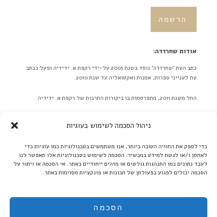
אודות שחרזדה:
כתב העת 'שחרזדה' נוסד בשנת 2005 על-ידי רקפת א. ידידיה ופעל ככתב
עת לענייני ספרות, אמנות ואקטואליה עד שנת 2010.
החל משנת 2011, מתפרסמות בו ביקורות התרבות של רקפת א. ידידיה.
באתר לא מתפרסמות ידיעות על אירועים מתוכננים בלוח אירועים או
ניהול הסכמה לשימוש בעוגיות
כפריוויו, אלא ביקורות בלבד! ברם, ידיעות על אירועים שונים יתקבלו
בברכה. אנא תאמו מראש שליחת תמונות גדולות.
כדי לספק את החוויה הטובה ביותר, אנו משתמשים בטכנולוגיות כמו עוגיות כדי
לאחסן ו/או לגשת למידע במכשיר. הסכמה לשימוש בטכנולוגיות אלו תאפשר לנו
קרא עוד ←
לעבד נתונים כמו התנהגות גולשים או מזהים ייחודיים באתר. אי הסכמה או ויתור על
הסכמה יכולים לפגוע בפעולתן של תכונות או פונקציות מסוימות באתר.
אנו ממשיכים לקדם את הספרות העברית:
בקרו אותנו גם ב'בית אוצר - ספרים אלקטרוניים':
הסכמה