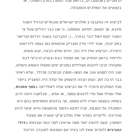
הרמוניים באנסמבלים, בדואט טנור/סופרן בחלק השמיני, או
בקטעים של הסולנים והמקהלה.
לביצוע זה נתקבצו 3 סולנים ישראלים מובחרים וכרגיל הטנור
מיובא. אך הפעם, למיטב שמחתנו, כי אנו כבר רגילים שעל פי
הטנור יקום ויפול דבר (בערך…), התברכנו בטנור הדרום קוריאני
באק יונקי, טנור לירי עדין ומבריק שהתאים כמו כפפה לדרישות
היצירה. הביצוע שלו היה נקי, רגיש ומלא הבעה, ענוג פשוט.
ולדימיר בראון הוותיק שר את תפקיד הבס ובפרק הרביעי לבס
ומקהלה זכינו ליהנות מצלילים נמוכים יפים ומקולו העמוק והמלא.
טוב היה לפגוש שוב את המצו-סופרן סבטלנה סנדלר, שלא ראיתי
כבר הרבה זמן. הגוון הכהה והעמוק של קולה היה המעניין ביותר
מכל הסולנים והזכיר לי את הביצוע שלה לאולריקה ב
נשף מסכות
,
אולי אפילו אפל מדי לרגעים מספר, או שלא… סבלטנה היתה לרוב
בטוחה בעצמה ושרה ללא מאמץ, אך ברגעים המסוימים בהם היא
הסתכלה על המנצח, קרה דווקא ההפוך מהמצופה והיא יצאה לרגע
מהריכוז. וליקירת המדור אלה וסילביצ'קי ששרה את תפקיד
הסופרן. קשה להשיג יותר ממה שראינו לפני כמה שבועות ב
דולי
הפנינים
(למרות שאין לנו בעיה עם הפתעות לטובה). הריכוז