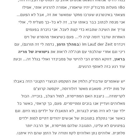
180 מעלות מדבוז'ק יהיו שיאמרו, אמורה להרגיע אותי, אפילו
מצאתי באינטרנט שערכו מחקר שמאשר את זה, אבל לא הפעם…
אני מנסה לכתוב כבר באותו ערב, זה לא כל-כך מצליח לי, אולי
צריך את השינה שתבוא כדי קצת לעכל. אני נזכרת בפעמים
האחרות שדבר דומה קרה לי… פעם כשיצאתי מהסרט של וים
וינדרס Im Lauf der Zeit (
במהלך הזמן
, נדמה לי זה תורגם), עם
ריני וגם אחרי שהלכתי עם חנה'לה לראות את
נישואיה של מריה
בראון
, דווקא הסרט הכי להיטי של פסבינדר ואולי בגלל זה… וכעת
עוד רגע כזה לאוסף הרגעים.
יש שאומרים שדבוז'ק הלחין את הטקסט הנוצרי הקנוני הזה באבלו
על מות ילדיו. סטאבט מאטר דולורוסה, יוקסטה קרוצ'ם
לקרימוזה… ניצבת האם המתייסרת, למול הצלב, בוכייה. הכול
מאלוהים ועדיין אנו בוכים ומתייסרים. פעם, כך קראתי, כאשר כל
ילד שני לא היה מגיע לבגרות, לא התאבלו על ילדים כמו היום. וגם
כאשר אני נתקלת בתגובות של אנשים יהודים דתיים למות ילדים
בפיגועים לא עלינו, התגובה שלהם מתייסרת, אך הרבה יותר
סלחנית. אלוהים נתן ואלוהים לקח ותודה על הזמן שהם היו איתנו.