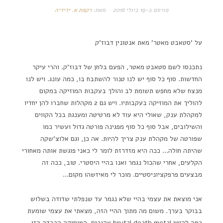
פורסם ב-
19 ביולי 2016
מאת:
רקפת א. ידידיה
על 'סטאבט מאטר' מאת אנטונין דבוז'ק
נתכנסו לשם סטאבט מאטר, הפעם בלחן של דבוז'ק. והרי עיקר
החדשות. סוף כל סוף יש לנו טנור להשתבח בו, כמה עונג. ויש לנו
מנצח שלא מחפש תשומת לב והולך בעקבות המוזיקה במקום
להוליך את המוזיקה בעקבותיו. ויש גם 2 מקהלות שחברו להן יחדיו
למקהלת ענק, שאולי היא עוד לא מרטיטה ומענגת בכל הקווים
והשילובים, אבל סוף כל סוף מפגינה פורטה גדול ועשיר כמו
שפורטה של מקהלת ענק צריך להיות. אה כן, וגם אלוצ'שקה
שהיתה חולה… ככה היא מזדרזת לומר לי כאני פוגשת אותה מאחורי
הקלעים, אחרי שהכול נגמר ואנו בהיי היסטרי. טוב, ככה זה
מבצעים פרפקציוניסטיים. מוכר לי מאיזשהו מקום…
אני מוצאת את עצמי בהיי שלא נגמר עד שנפלתי שדודה בשלוש
בבוקר בערך. משום מה מתוך ההיי הזה, מצאתי את עצמי שומעת
כמה להיטי brutal death metal אהובים. המוסיקה הכבדה הזו,