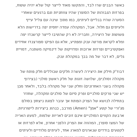
כאשר הבנים שרו לבד, והתקשו מאוד לייצר קול שלא יהיה שטוח,
בפרזות הגבוהות של הסופרן שהיו צווחניות וגם ברגעים שאחרי
הסערה שהיו בנליים לעיתים, כמו מתוך שינה עם צליל עייף
ולעיתים גם חלול. אבל, המקהלה עמדה יחסית יפה בדרישות הלא
פשוטות של היצירה, וחבריה לא רק שהטיבו לייצר קרשנדו יפה
ומלא לקראת פורטה ענק ומפתיע, אלא גם הפיקו ספורצנדו אחידים
ואפקטיביים ופרזות ארוכות ומדויקות של דינמיקה משתנה, דמויית
גלים, לא דבר של מה בכך במקהלת ענק.
דבוז'ק חילק את היצירה לעשרה חלקים שכוללים חלק פותח של
מקהלה וסולנים, שלושה זוגות של חלק ראשון סולני (בצירוף
מקהלה בשני האחרונים) וחלק שני של מקהלה בלבד, ולאחר מכן
יש שני פרקים סולניים ופרק סיום של סולנים ומקהלה, שחוזר
בתחילה לנושא של הפרק הפותח אך עובר לפוגת ניצחון בסולם
מג'ורי של קטע "אמן" (Amen) מורכב, כנהוג ביצירות ליטורגיות.
ארבעת הקווים הסולניים אינם זוכים לאריות שלמות, למעט האריה
של המצו סופרן, המהווה את הפרק הלפני אחרון, אלא לפרזות או
לקטעים בודדים שנארגים למארג אחד, לעיתים מלודיים ולעיתים