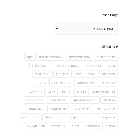
קטגוריות
קטגוריות
ענן תגיות
אוולין הגואל
אלה וסילביצקי
אנסמבל פספורט
בקט
ברכט
דניאל אורן
האופרה הישראלית
הדר גלרון
הצגת זום
ואגנר
ורדי
חנוך לוין
יאיר שרמן
יעל לויטה
יעל קרמסקי
לאה גולדברג
לאקאן
מוזיאון תל אביב
מוצרט
מחזמר
מיצג
מירי רגב
מרה/סד
מרט פרחומובסקי
נישואי פיגרו
נסים אלוני
עדינה בר-און
עידו קולטון
עירא אבנרי
ענת עצמון
פדריקו גרסיה לורקה
פוקו
פסטיבל ישראל
פסטיבל עכו
פרינג'
פרפורמנס
צ'כוב
שייקספיר
תיאטרון גשר