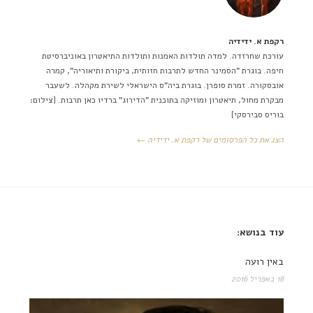
רקפת א. ידידיה
עורכת שחרזדה. למדה תולדות האמנות ותולדות התיאטרון באוניברסיטת
חיפה. בוגרת "הסמינר החדש לתרבות חזותית, ביקורת ותיאוריה", קמרה
אובסקורה. זמרת סופרן. בוגרת ביה"ס הישראלי לשירת מקהלה. לשעבר
מבקרת מחול, תיאטרון ומוזיקה בתוכנית "הדירוג" ברדיו כאן תרבות. [צילום:
בוריס סבירסקי]
הצג את כל הפרסומים של רקפת א. ידידיה ←
עוד בנושא:
באין רועה
18 באפריל 2016