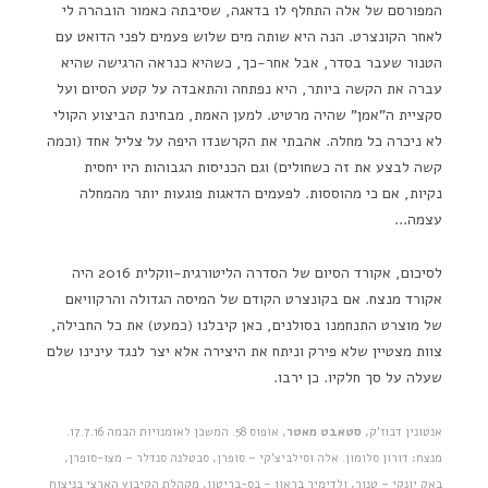
המפורסם של אלה התחלף לו בדאגה, שסיבתה כאמור הובהרה לי
לאחר הקונצרט. הנה היא שותה מים שלוש פעמים לפני הדואט עם
הטנור שעבר בסדר, אבל אחר-כך, כשהיא כנראה הרגישה שהיא
עברה את הקשה ביותר, היא נפתחה והתאבדה על קטע הסיום ועל
סקציית ה"אמן" שהיה מרטיט. למען האמת, מבחינת הביצוע הקולי
לא ניכרה כל מחלה. אהבתי את הקרשנדו היפה על צליל אחד (וכמה
קשה לבצע את זה כשחולים) וגם הכניסות הגבוהות היו יחסית
נקיות, אם כי מהוססות. לפעמים הדאגות פוגעות יותר מהמחלה
עצמה…
לסיכום, אקורד הסיום של הסדרה הליטורגית-ווקלית 2016 היה
אקורד מנצח. אם בקונצרט הקודם של המיסה הגדולה והרקוויאם
של מוצרט התנחמנו בסולנים, כאן קיבלנו (כמעט) את כל החבילה,
צוות מצטיין שלא פירק וניתח את היצירה אלא יצר לנגד עינינו שלם
שעלה על סך חלקיו. כן ירבו.
אנטונין דבוז'ק,
סטאבט מאטר
, אופוס 58. המשכן לאומנויות הבמה 17.7.16.
מנצח: דורון סלומון. אלה וסילביצ'קי – סופרן, סבטלנה סנדלר – מצו-סופרן,
באק יונקי – טנור, ולדימיר בראון – בס-בריטון, מקהלת הקיבוץ הארצי בניצוח