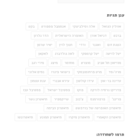
ענן תגיות
אוולין הגואל
אלה וסילביצקי
אנסמבל פספורט
בקט
ברכט
דניאל אורן
האופרה הישראלית
הדר גלרון
הצגת זום
ואגנר
ורדי
חנוך לוין
יאיר שרמן
יעל לויטה
יעל קרמסקי
לאה גולדברג
לאקאן
מוזיאון תל אביב
מוצרט
מחזמר
מיצג
מירי רגב
מרה/סד
מרט פרחומובסקי
נישואי פיגרו
נסים אלוני
עדינה בר-און
עידו קולטון
עירא אבנרי
ענת עצמון
פדריקו גרסיה לורקה
פוקו
פסטיבל ישראל
פסטיבל עכו
פרינג'
פרפורמנס
צ'כוב
שייקספיר
תיאטרון גשר
תיאטרון האופרטה של בודפשט
תיאטרון הבימה
תיאטרון הקאמרי
תיאטרון מיקרו
תיאטרון תמונע
תיאטרונטו
תרמו לשחרזדה: