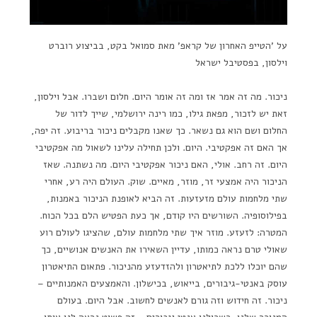
על 'הטייפ האחרון של קראפ' מאת סמואל בקט, בביצוע רוברט
וילסון, בפסטיבל ישראל
ניכור. מה זה אמר אז ומה זה אומר היום. חלום ושברו. אבל וילסון,
זאת יש לזכור, מפאת גילו, כמו רינה ירושלמי, שייך לדור של
החלום ושם הוא גם נשאר. כך שאנו מקבלים ניכור בריבוע. זה יפה,
אך האם זה אפקטיבי. היום. ולכן תחילה עלינו לשאול מה אפקטיבי
היום. זה רחב. אולי, האם ניכור אפקטיבי היום. מה נשתנה. שאז
הניכור היה אמצעי זר, מוזר, מאיים. שוק. העולם היה רע, אחרי
שתי מלחמות עולם מזעזעות. זה הביא לאופנת הניכור באמנות,
בפילוסופיה. השורשים היו קודם, אך כעת הפטיש הלם בכל הכוח.
המטרה: לזעזע. מוזר איך שתי מלחמות עולם, שהציגו לעולם רוע
שאולי טרם נראה כמותו, עדיין השאירו את האנשים אנושיים, כך
שהם יוכלו ללכת לתיאטרון ולהזדעזע מהניכור. פתאום התיאטרון
עוסק באנטי-גיבורים, בייאוש, בכישלון. והאמצעים האמנותיים –
ניכור. זה חידוש וזה גורם לאנשים לחשוב. אבל היום. בעולם