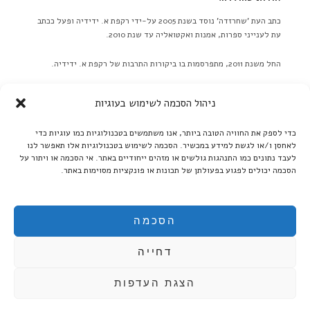
כתב העת 'שחרזדה' נוסד בשנת 2005 על-ידי רקפת א. ידידיה ופעל ככתב
עת לענייני ספרות, אמנות ואקטואליה עד שנת 2010.
החל משנת 2011, מתפרסמות בו ביקורות התרבות של רקפת א. ידידיה.
באתר לא מתפרסמות ידיעות על אירועים מתוכננים בלוח אירועים או
ניהול הסכמה לשימוש בעוגיות
כפריוויו, אלא ביקורות בלבד! ברם, ידיעות על אירועים שונים יתקבלו
בברכה. אנא תאמו מראש שליחת תמונות גדולות.
כדי לספק את החוויה הטובה ביותר, אנו משתמשים בטכנולוגיות כמו עוגיות כדי
לאחסן ו/או לגשת למידע במכשיר. הסכמה לשימוש בטכנולוגיות אלו תאפשר לנו
קרא עוד ←
לעבד נתונים כמו התנהגות גולשים או מזהים ייחודיים באתר. אי הסכמה או ויתור על
הסכמה יכולים לפגוע בפעולתן של תכונות או פונקציות מסוימות באתר.
אנו ממשיכים לקדם את הספרות העברית:
בקרו אותנו גם ב'בית אוצר - ספרים אלקטרוניים':
הסכמה
דחייה
הצגת העדפות