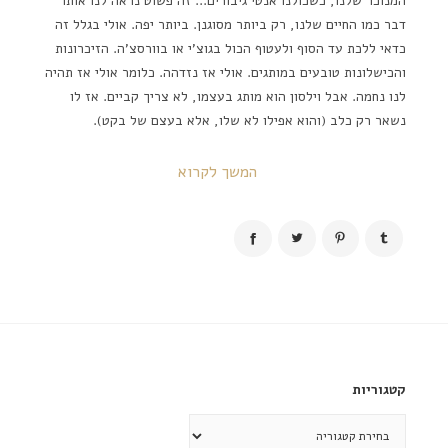
המנוכר שלנו, כשכולנו אנטי גיבורים... זה פשוט נראה לנו אותו
דבר כמו החיים שלנו, רק ביותר מסוגנן. ביותר יפה. אולי בגלל זה
כדאי ללכת עד הסוף ולעטוף הכול בגוצ'י או בוורסצ'ה. הזיכרונות
והכישלונות טובעים במותגים. אולי אז נזדהה. כלומר אולי אז תהיה
לנו נחמה. אבל וילסון הוא מותג בעצמו, לא צריך קביים. אז לו
נשאר רק כלב (והוא אפילו לא שלו, אלא בעצם של בקט).
המשך לקרוא
קטגוריות
קטגוריות