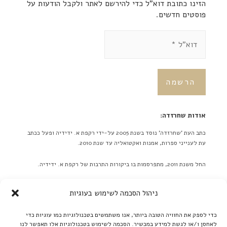
הזינו כתובת דוא"ל כדי להירשם לאתר ולקבל הודעות על
פוסטים חדשים.
אודות שחרזדה:
כתב העת 'שחרזדה' נוסד בשנת 2005 על-ידי רקפת א. ידידיה ופעל ככתב
עת לענייני ספרות, אמנות ואקטואליה עד שנת 2010.
החל משנת 2011, מתפרסמות בו ביקורות התרבות של רקפת א. ידידיה.
באתר לא מתפרסמות ידיעות על אירועים מתוכננים בלוח אירועים או
ניהול הסכמה לשימוש בעוגיות
כפריוויו, אלא ביקורות בלבד! ברם, ידיעות על אירועים שונים יתקבלו
בברכה. אנא תאמו מראש שליחת תמונות גדולות.
כדי לספק את החוויה הטובה ביותר, אנו משתמשים בטכנולוגיות כמו עוגיות כדי
לאחסן ו/או לגשת למידע במכשיר. הסכמה לשימוש בטכנולוגיות אלו תאפשר לנו
קרא עוד ←