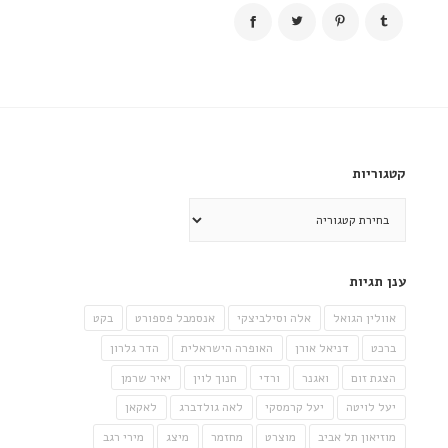
קטגוריות
קטגוריות
ענן תגיות
אוולין הגואל
אלה וסילביצקי
אנסמבל פספורט
בקט
ברכט
דניאל אורן
האופרה הישראלית
הדר גלרון
הצגת זום
ואגנר
ורדי
חנוך לוין
יאיר שרמן
יעל לויטה
יעל קרמסקי
לאה גולדברג
לאקאן
מוזיאון תל אביב
מוצרט
מחזמר
מיצג
מירי רגב