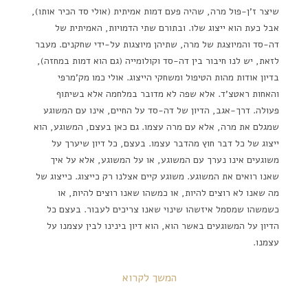
שיצר ז'ן-פול מרה, שהיה פעם דמות אמיתית (אולי סד הכיר אותו),
אבל כעת הוא ייצוג שלו. ובתורם שתי הדמויות, האמיתית של
דה-סד והמיוצגת של מרה, שתיהן מיוצגות על-ידי שחקנים. מעבר
לזאת, יש לנו חיבור בין דה-סד וקולומייה (גם הוא דמות במחזה),
בדיון אודות מהות הטיפול ומשחקי הייצוג. אולי כמו מק'מרפי
והאחות ראטצ'ד. אלא שפה לא מדובר במלחמה אלא בשיתוף
פעולה. דרך-אגב, הדיון של דה-סד על החיים, אינו עם המשוגע
שמגלם את מרה, אלא עם מרה עצמו. גם כאן בעצם, המשוגע, הוא
ייצוג של כל דבר חוץ מהדבר עצמו. בעצם, כל דיון שיערך על
משוגעים אינו נערך עם המשוגע, או על המשוגע, אלא על איך
שאנו רואים את המשוגע. משוגע קיים אצלנו רק כייצוג. כייצוג של
מה שאנו לא רוצים להיות, או כמשהו שאנו רוצים להיות, או
כשמשהו שמסמל איזשהו שינוי שאנו צריכים לעבור. בעצם כל
הדיון על המשוגעים באשר הוא, הוא דיון בינינו לבין עצמנו על
עצמנו.
המשך לקרוא