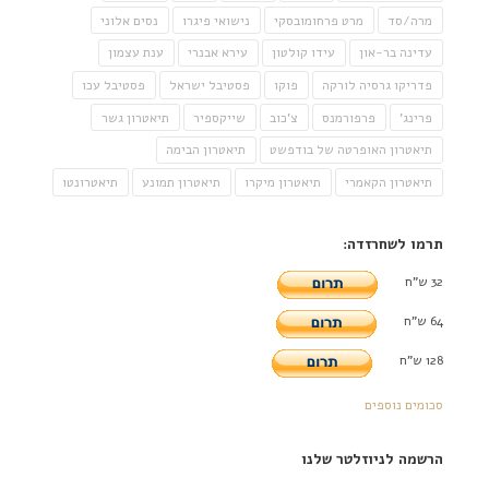
מרה/סד
מרט פרחומובסקי
נישואי פיגרו
נסים אלוני
עדינה בר-און
עידו קולטון
עירא אבנרי
ענת עצמון
פדריקו גרסיה לורקה
פוקו
פסטיבל ישראל
פסטיבל עכו
פרינג'
פרפורמנס
צ'כוב
שייקספיר
תיאטרון גשר
תיאטרון האופרטה של בודפשט
תיאטרון הבימה
תיאטרון הקאמרי
תיאטרון מיקרו
תיאטרון תמונע
תיאטרונטו
תרמו לשחרזדה:
32 ש"ח
64 ש"ח
128 ש"ח
סכומים נוספים
הרשמה לניוזלטר שלנו