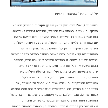
על 'קן הקוקיה' בתיאטרון הקאמרי
באופן גורף, אולי יהיה ניתן לטעון שב
קן הקוקיה
המשוגע הוא לא
העיקר. הוא משל. המהות שלו מנוצלת, מודחקת ובעצם לא קיימת.
הוא משל לאנשים הנורמליים, כלומר המערב, בקונפליקט שלהם
עם המזרח הטוטליטרי, הצוות המטפל, או בעצם האחות ראטצ'ד.
השיטה של הפיקוח ההדוק על החוסים כמשל לפיקוח המדינה
הטוטליטרית על אזרחיה. כמה פעמים במהלך ההצגה כתבתי לעצמי
בפנקס 'צפון קוריאה'. זו המדינה היחידה שנשארה היום, מהסדר
ההוא ששלט אז בכל מזרח אירופה. להבדיל, ב
מרה/סד
קיים
שימוש בשיגעון, אם כי באופן אולי הפוך ב-180 מעלות. כאן
המשוגע, בהיותו במחזה בתוך מחזה, בהיותו אובייקט בעל
מאפיינים סובייקטיביים, נהיה שפוי. הוא מסמל את השפיות, את
הדיון במהות החיים, מול המשוגעים והנורמליים שלהם מוצג המחזה
(בתוך מחזה). אבל וייס/ברוק לא מסתפקים בזאת. שני הרבדים של
המחזה, המחזה החיצוני והמחזה הפנימי מאפשרים חיבורים
שאפשריים רק במחזה פנטסטי. החיבור בין המחבר דה-סד והדמות