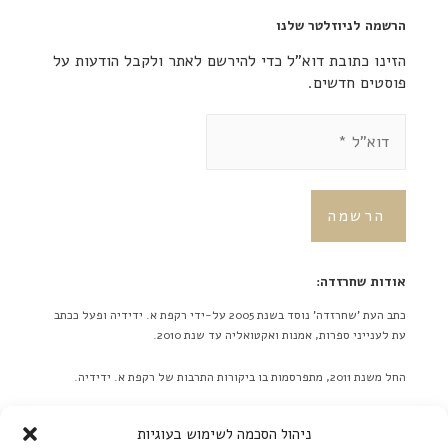
הרשמה לניוזלטר שלנו
הזינו כתובת דוא"ל כדי להירשם לאתר ולקבל הודעות על
פוסטים חדשים.
אודות שחרזדה:
כתב העת 'שחרזדה' נוסד בשנת 2005 על-ידי רקפת א. ידידיה ופעל ככתב
עת לענייני ספרות, אמנות ואקטואליה עד שנת 2010.
החל משנת 2011, מתפרסמות בו ביקורות התרבות של רקפת א. ידידיה.
באתר לא מתפרסמות ידיעות על אירועים מתוכננים בלוח אירועים או
ניהול הסכמה לשימוש בעוגיות
כפריוויו, אלא ביקורות בלבד! ברם, ידיעות על אירועים שונים יתקבלו