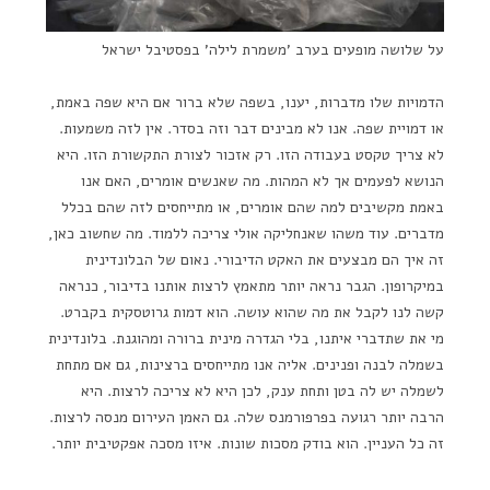
על שלושה מופעים בערב 'משמרת לילה' בפסטיבל ישראל
הדמויות שלו מדברות, יענו, בשפה שלא ברור אם היא שפה באמת,
או דמויית שפה. אנו לא מבינים דבר וזה בסדר. אין לזה משמעות.
לא צריך טקסט בעבודה הזו. רק אזכור לצורת התקשורת הזו. היא
הנושא לפעמים אך לא המהות. מה שאנשים אומרים, האם אנו
באמת מקשיבים למה שהם אומרים, או מתייחסים לזה שהם בכלל
מדברים. עוד משהו שאנחליקה אולי צריכה ללמוד. מה שחשוב כאן,
זה איך הם מבצעים את האקט הדיבורי. נאום של הבלונדינית
במיקרופון. הגבר נראה יותר מתאמץ לרצות אותנו בדיבור, כנראה
קשה לנו לקבל את מה שהוא עושה. הוא דמות גרוטסקית בקברט.
מי את שתדברי איתנו, בלי הגדרה מינית ברורה ומהוגנת. בלונדינית
בשמלה לבנה ופנינים. אליה אנו מתייחסים ברצינות, גם אם מתחת
לשמלה יש לה בטן ותחת ענק, לכן היא לא צריכה לרצות. היא
הרבה יותר רגועה בפרפורמנס שלה. גם האמן העירום מנסה לרצות.
זה כל העניין. הוא בודק מסכות שונות. איזו מסכה אפקטיבית יותר.