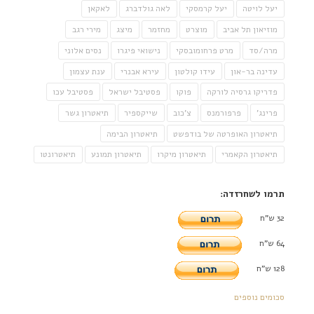
יעל לויטה
יעל קרמסקי
לאה גולדברג
לאקאן
מוזיאון תל אביב
מוצרט
מחזמר
מיצג
מירי רגב
מרה/סד
מרט פרחומובסקי
נישואי פיגרו
נסים אלוני
עדינה בר-און
עידו קולטון
עירא אבנרי
ענת עצמון
פדריקו גרסיה לורקה
פוקו
פסטיבל ישראל
פסטיבל עכו
פרינג'
פרפורמנס
צ'כוב
שייקספיר
תיאטרון גשר
תיאטרון האופרטה של בודפשט
תיאטרון הבימה
תיאטרון הקאמרי
תיאטרון מיקרו
תיאטרון תמונע
תיאטרונטו
תרמו לשחרזדה:
32 ש"ח
64 ש"ח
128 ש"ח
סכומים נוספים