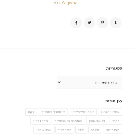
המשך לקרוא
קטגוריות
קטגוריות
ענן תגיות
אוולין הגואל
אלה וסילביצקי
אנסמבל פספורט
בקט
ברכט
דניאל אורן
האופרה הישראלית
הדר גלרון
הצגת זום
ואגנר
ורדי
חנוך לוין
יאיר שרמן