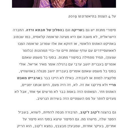
על 4 הצגות בתיאטרונטו 2019
סיפורי מחנות יש גם ב
שריקה
וגם ב
הסלון של סבתא ורדה
. החברה
הישראלית, לא משנה אם היא מציגה טראומה קלאסית, כמו שכתוב
באתיקט האתוס הלאומי, או דווקא את אלו שמרוב טראומה הפכו
לאאוטסיידרים עם עודף שמחת חיים עד-כדי תמהונות (כלומר
שגעון), תמיד מתחילה בסיפורי מחנות. בסוף כל משפט שאתם
אומרים בעברית יושב ערבי עם נרגילה אומר מאיר אריאל. אולי
בסוף כל משפט שאתם אומרים בעברית יושב מנגלה באוושוויץ,
סלקציה למוות או לעבודה. כאילו לא היינו כבר ב
ארבייט מאכט
פריי
ולא פירקנו את זה. לא, זה היה פעם, היום אנחנו ימניים,
האתוס חזר. הפאתוס הזה באמת כבר לא מרשים אף אחד, אבל לא
מעזים לוותר על מס השפתיים הזה בשירות הנרטיב.
גם בהצגה
ז'קוב ז'קוב
, הגיבורה מנסה להחיות, לשווא, בשביל
הספר שלה, מישהו מת. גם הסיפור שיצא בסוף הוא סיפור על
אחרים, בעיקר אחרות, שמבעדן מבצבץ, נמצא ז'קוב, הוא הריק