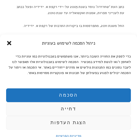
כתב העת 'שחרזדה' נוסד בשנת 2005 על-ידי רקפת א. ידידיה ופעל ככתב
עת לענייני ספרות, אמנות ואקטואליה עד שנת 2010.
החל משנת 2011, מתפרסמות בו ביקורות התרבות של רקפת א. ידידיה.
באתר לא מתפרסמות ידיעות על אירועים מתוכננים בלוח אירועים או
ניהול הסכמה לשימוש בעוגיות
כפריוויו, אלא ביקורות בלבד! ברם, ידיעות על אירועים שונים יתקבלו
בברכה. אנא תאמו מראש שליחת תמונות גדולות.
כדי לספק את החוויה הטובה ביותר, אנו משתמשים בטכנולוגיות כמו עוגיות כדי
לאחסן ו/או לגשת למידע במכשיר. הסכמה לשימוש בטכנולוגיות אלו תאפשר לנו
קרא עוד ←
לעבד נתונים כמו התנהגות גולשים או מזהים ייחודיים באתר. אי הסכמה או ויתור על
הסכמה יכולים לפגוע בפעולתן של תכונות או פונקציות מסוימות באתר.
אנו ממשיכים לקדם את הספרות העברית:
בקרו אותנו גם ב'בית אוצר - ספרים אלקטרוניים':
הסכמה
דחייה
הצגת העדפות
מדיניות הפרטיות