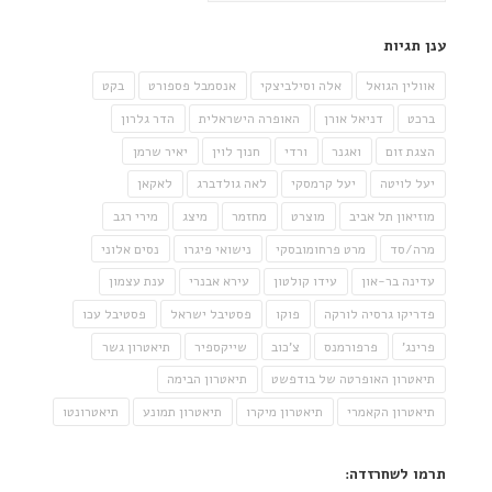
ענן תגיות
אוולין הגואל
אלה וסילביצקי
אנסמבל פספורט
בקט
ברכט
דניאל אורן
האופרה הישראלית
הדר גלרון
הצגת זום
ואגנר
ורדי
חנוך לוין
יאיר שרמן
יעל לויטה
יעל קרמסקי
לאה גולדברג
לאקאן
מוזיאון תל אביב
מוצרט
מחזמר
מיצג
מירי רגב
מרה/סד
מרט פרחומובסקי
נישואי פיגרו
נסים אלוני
עדינה בר-און
עידו קולטון
עירא אבנרי
ענת עצמון
פדריקו גרסיה לורקה
פוקו
פסטיבל ישראל
פסטיבל עכו
פרינג'
פרפורמנס
צ'כוב
שייקספיר
תיאטרון גשר
תיאטרון האופרטה של בודפשט
תיאטרון הבימה
תיאטרון הקאמרי
תיאטרון מיקרו
תיאטרון תמונע
תיאטרונטו
תרמו לשחרזדה: