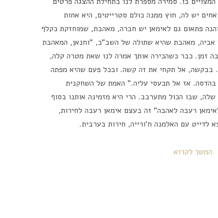
המצויים בו. סמירה מספרת לנו בתחילת ההצגה פרטים
אחים יש לה, חוץ ממנה כולם סטרייטים, היא אחות
והנה פתאום גם לאימאן יש חברה, מאהבת, שמוחזקת כקלף
 אביה, מאהבת שהיא שתולה של השב"כ, "וחנאן, המאהבת
ה זמן. כבר כשהכירה אותך אמרה לנו שאת מטרה קלה,
.. בבקשה, אל תקחי את זה קשה. ובכל פעם שהיא מפתה
בהדסה. אז אל תכעסי עליה." האמת של השחקנית
שלה, שבו הכול מתערבב. הרי היא מזמינה אותנו בסוף
ימאן רעבה לאהבה" זה בעצם אימאן רעבה לחירות,
 לדייט עם האלמנה ח'ורייה, חירות בערבית.
המשך לקרוא