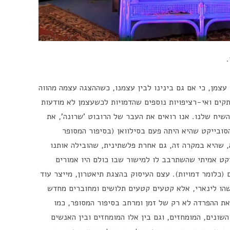
עצמן, כי אם גם בינינו לבין עצמנו, כשההצגה עצמה מהווה
תקים ואי-רציפויות נוספים שהדמויות לכשעצמן לא מודעות
שיח שלנו. אנו רואים את העבר של הרובוט 'שרונה', את
סובייקט שהיא היתה פעם בסילוואן (בסיפור המסופר
 שהיא במקרה זה, גם אחרת פלשתינית, שהובילה אותנו
קט אמיתי שהשתרבב לו למישור שבו כולם היו אמורים
 (כלומר דמויות). עצם העיסוק בהצגת תיאטרון, מייצר עוד
שהו לינארי, אלא קטעים קטעים תלושים ומחוברים מחדש
את ההפרדה לא רק של זמן ומרחב בסיפור המסופר, כמו
השונים, המומחזים, וגם בין אלו המומחזים ובין האנשים