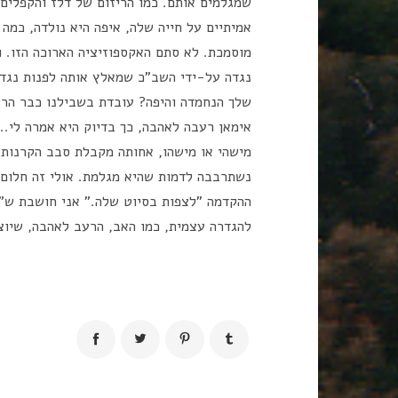
שמגלמים אותם. כמו הריזום של דלז והקפלים 
אמיתיים על חייה שלה, איפה היא נולדה, כמה 
מוסמכת. לא סתם האקספוזיציה הארוכה הזו. 
נגדה על-ידי השב"כ שמאלץ אותה לפנות נגד
שלך הנחמדה והיפה? עובדת בשבילנו כבר הרב
אימאן רעבה לאהבה, כך בדיוק היא אמרה לי.
מישהי או מישהו, אחותה מקבלת סבב הקרנות 
נשתרבבה לדמות שהיא מגלמת. אולי זה חלום 
ההקדמה "לצפות בסיוט שלה." אני חושבת ש"א
להגדרה עצמית, כמו האב, הרעב לאהבה, שיוצא