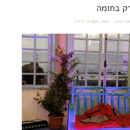
ק בחומה
מאת:
רקפת א. ידידיה