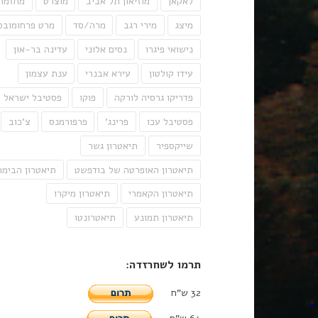
לאקאן
מוזיאון תל אביב
מוצרט
מחזמר
מיצג
מירי רגב
מרה/סד
מרט פרחומובס
נישואי פיגרו
נסים אלוני
עדינה בר-און
עידו קולטון
עירא אבנרי
ענת עצמון
פדריקו גרסיה לורקה
פוקו
פסטיבל ישראל
פסטיבל עכו
פרינג'
פרפורמנס
צ'כוב
שייקספיר
תיאטרון גשר
תיאטרון האופרטה של בודפשט
תיאטרון הבימה
תיאטרון הקאמרי
תיאטרון מיקרו
תיאטרון תמונע
תיאטרונטו
תרמו לשחרזדה:
32 ש"ח