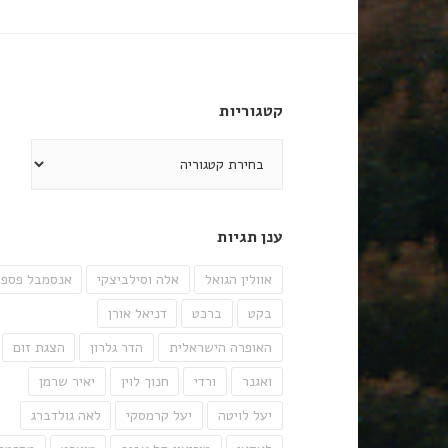
קטגוריות
קטגוריות
ענן תגיות
אוולין הגואל
אלה וסילביצקי
אנסמבל פספו
בקט
ברכט
דניאל אורן
האופרה הישראלית
הדר גלרון
הצגת זום
ואגנר
ורדי
חנוך לוין
יאיר שרמן
יעל לויטה
יעל קרמסקי
לאה גולדברג