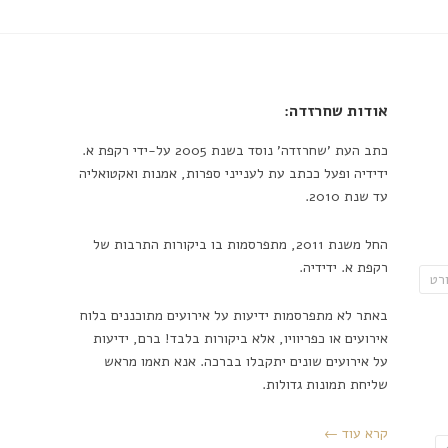
אודות שחרזדה:
כתב העת 'שחרזדה' נוסד בשנת 2005 על-ידי רקפת א.
ידידיה ופעל ככתב עת לענייני ספרות, אמנות ואקטואליה
עד שנת 2010.
החל משנת 2011, מתפרסמות בו ביקורות התרבות של
רקפת א. ידידיה.
רט
באתר לא מתפרסמות ידיעות על אירועים מתוכננים בלוח
אירועים או כפריוויו, אלא ביקורות בלבד! ברם, ידיעות
על אירועים שונים יתקבלו בברכה. אנא תאמו מראש
שליחת תמונות גדולות.
קרא עוד ←