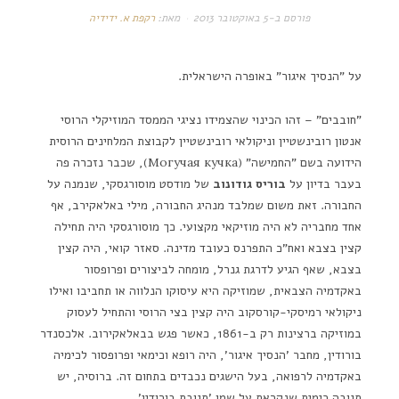
פורסם ב-
5 באוקטובר 2013
מאת:
רקפת א. ידידיה
על "הנסיך איגור" באופרה הישראלית.
"חובבים" – זהו הכינוי שהצמידו נציגי הממסד המוזיקלי הרוסי
אנטון רובינשטיין וניקולאי רובינשטיין לקבוצת המלחינים הרוסית
הידועה בשם "החמישה" (Могучая кучка), שכבר נזכרה פה
בעבר בדיון על
בוריס גודונוב
של מודסט מוסורגסקי, שנמנה על
החבורה. זאת משום שמלבד מנהיג החבורה, מילי באלאקירב, אף
אחד מחבריה לא היה מוזיקאי מקצועי. כך מוסורגסקי היה תחילה
קצין בצבא ואח"כ התפרנס כעובד מדינה. סאזר קואי, היה קצין
בצבא, שאף הגיע לדרגת גנרל, מומחה לביצורים ופרופסור
באקדמיה הצבאית, שמוזיקה היא עיסוקו הנלווה או תחביבו ואילו
ניקולאי רמיסקי-קורסקוב היה קצין בצי הרוסי והתחיל לעסוק
במוזיקה ברצינות רק ב-1861, כאשר פגש בבאלאקירוב. אלכסנדר
בורודין, מחבר 'הנסיך איגור', היה רופא וכימאי ופרופסור לכימיה
באקדמיה לרפואה, בעל הישגים נכבדים בתחום זה. ברוסיה, יש
תגובה כימית שנקראת על שמו 'תגובת בורודין'.