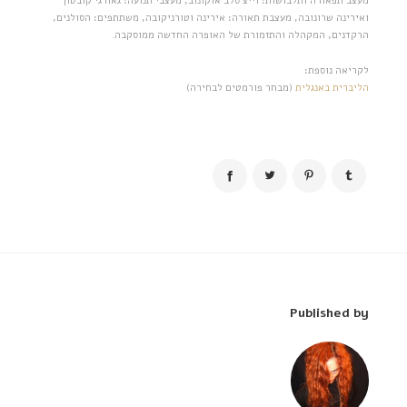
מעצב תפאורה ותלבושות: וייצ'סלב אוקונוב, מעצבי תנועה: גאורגי קובטון
ואירינה שרונובה, מעצבת תאורה: אירינה וטורניקובה, משתתפים: הסולנים,
הרקדנים, המקהלה והתזמורת של האופרה החדשה ממוסקבה.
לקריאה נוספת:
הליברית באנגלית
(מבחר פורמטים לבחירה)
Published by