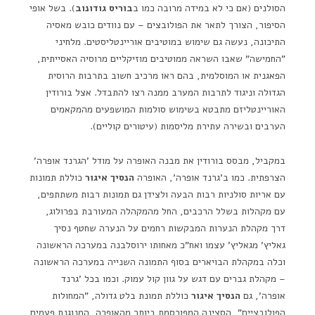
הסולנים (אם כי לא במידה מרובה כמו ב
בוריס גודונוב
). בשל אופי
הסיפור, הצורך לתאר את הפולובצים – עם נוודים כובש מאסיה
התיכונה, נעשה גם שימוש במוטיבים אוריינטליסטים. מלחיני
"החמישה" שאבו השראה ממוטיבים מוזיקליים מרוסיה האסייתית,
הפאגנית או המוסלמית, בהם ראו מרכיב חשוב בתרבות הרוסית
הגדולה וניגוד לתרבות המערב ממנה רצו להתבדל. אצל בורודין
האוריינטליזם מתבטא בשימוש סולמות המושפעים מהמקאמים
הערבים ובשירה עתירת מליסמות (עיטורים קוליים).
במקביל, מבסס בורודין את מבנה האופרה על מודל 'הגרנד אופרה'
הצרפתית. כמו ב'גרנד אופרה', האופרה
הנסיך איגור
כוללת תמונות
עם אריות סולניות רבות הבעה ולצידן גם תמונות רבות משתתפים,
עם מקהלות בשלל הרכבים, החל מהמקהלה המעורבת בפרולוג,
דרך מקהלת הנערות המבקשות רחמים על הנערה שחטף נסיך
גאליץ' מגאליץ' עצמו ואח"כ מאחותו ירוסלבנה במערכה הראשונה
וכלה במקהלת הבויארים בסוף התמונה השנייה במערכה הראשונה
– מקהלת גברים עם דגש על גוון קול עמוק. וכמו בכל 'גרנד
אופרה', גם
הנסיך איגור
כוללת תמונת בלט גדולה, "המחולות
הפולובציים", הסצינה המפורסמת ביותר מהאופרה, המנוגנת פעמים