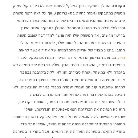
הקסם
). הסולן בתפקיד נסיך גאליץ' לעומת זאת לא ניחן בקול עמוק
מספיק כמתבקש (אמור להיות בס-בריטון), אך על זאת חיפה משחק
טוב שהעביר את הניואנסים הרבים של הדמות החל בצד הערמומי
והנכלולי וכלה בצד ההולל והמהתל. הסולן בתפקיד איגור הפגין
בריטון מרשים, אך המשחק שלו היה פושר למדי דבר שפגם קשות
בהפגנת הרגשות באריית ההתלבטות שלו, למרות הביצוע הקולי
הטוב. ביצוע מצוין של אריית ההתלבטות של איגור אפשר לראות
כאן
, בביצוע הבריטון הרוסי הידוע דמיטרי חבורוסטובסקי. הטנור
בתפקיד ולדימיר, הוא טנור בהיר והגון, שלא התבלט יתר המידה לא
בזמרה ולא במשחק, שהיו סבירים ותו לא. לקונצ'קובנה נכתבה
אריה מקסימה ו-ורטואוזית מאוד, אולם המצו-סופרן בתפקיד זה,
למרות שהפגינה קול חם ועמוק ועמדה בכבוד באריה התובענית, לא
הציגה בסופו של דבר דמות שהיא יותר מנחמדה… לבושה
בתלבושת פתיינית של חזייה ושל מכנסי הרמון, כאחת הרקדניות,
היא לא הפגינה את הכריזמה הפאם-פאטלית הנדרשת, אפילו
שהבימוי אפשר לה להתגולל עם ולדימיר על הקרקע במגוון תנוחות.
הסופרן בתפקיד ירוסלבנה היתה דרמתית מאוד, אפילו יותר מדי.
באריית הקינה במערכה האחרונה זה התאים, אבל באריוזו במערכה