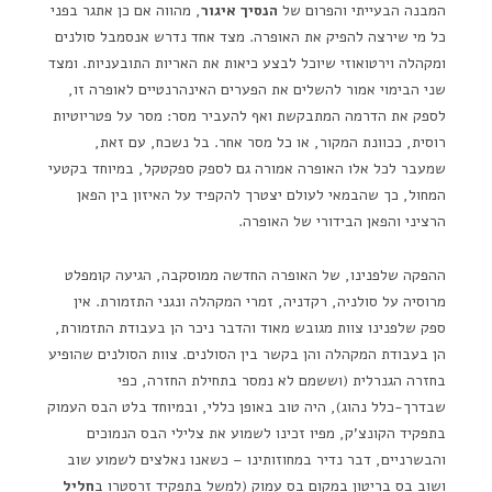
המבנה הבעייתי והפרום של
הנסיך איגור
, מהווה אם כן אתגר בפני
כל מי שירצה להפיק את האופרה. מצד אחד נדרש אנסמבל סולנים
ומקהלה וירטואוזי שיוכל לבצע כיאות את האריות התובעניות. ומצד
שני הבימוי אמור להשלים את הפערים האינהרנטיים לאופרה זו,
לספק את הדרמה המתבקשת ואף להעביר מסר: מסר על פטריוטיות
רוסית, ככוונת המקור, או כל מסר אחר. בל נשכח, עם זאת,
שמעבר לכל אלו האופרה אמורה גם לספק ספקטקל, במיוחד בקטעי
המחול, כך שהבמאי לעולם יצטרך להקפיד על האיזון בין הפאן
הרציני והפאן הבידורי של האופרה.
ההפקה שלפנינו, של האופרה החדשה ממוסקבה, הגיעה קומפלט
מרוסיה על סולניה, רקדניה, זמרי המקהלה ונגני התזמורת. אין
ספק שלפנינו צוות מגובש מאוד והדבר ניכר הן בעבודת התזמורת,
הן בעבודת המקהלה והן בקשר בין הסולנים. צוות הסולנים שהופיע
בחזרה הגנרלית (וששמם לא נמסר בתחילת החזרה, כפי
שבדרך-כלל נהוג), היה טוב באופן כללי, ובמיוחד בלט הבס העמוק
בתפקיד הקונצ'ק, מפיו זכינו לשמוע את צלילי הבס הנמוכים
והבשרניים, דבר נדיר במחוזותינו – כשאנו נאלצים לשמוע שוב
ושוב בס בריטון במקום בס עמוק (למשל בתפקיד זרסטרו ב
חליל