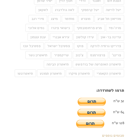
הצגת זום
ואגנר
ורדי
חנוך לוין
יאיר שרמן
יעל לויטה
יעל קרמסקי
לאה גולדברג
לאקאן
מוזיאון תל אביב
מוצרט
מחזמר
מיצג
מירי רגב
מרה/סד
מרט פרחומובסקי
נישואי פיגרו
נסים אלוני
עדינה בר-און
עידו קולטון
עירא אבנרי
ענת עצמון
פדריקו גרסיה לורקה
פוקו
פסטיבל ישראל
פסטיבל עכו
פרינג'
פרפורמנס
צ'כוב
שייקספיר
תיאטרון גשר
תיאטרון האופרטה של בודפשט
תיאטרון הבימה
תיאטרון הקאמרי
תיאטרון מיקרו
תיאטרון תמונע
תיאטרונטו
תרמו לשחרזדה:
32 ש"ח
64 ש"ח
128 ש"ח
סכומים נוספים