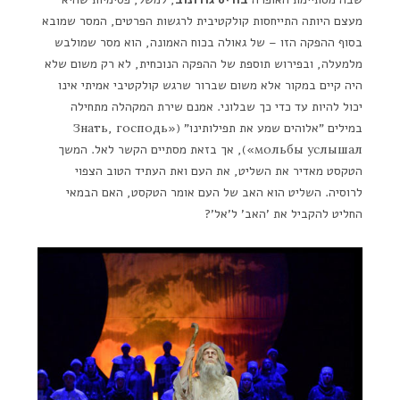
מעצם היותה התייחסות קולקטיבית לרגשות הפרטים, המסר שמובא
בסוף ההפקה הזו – של גאולה בכוח האמונה, הוא מסר שמולבש
מלמעלה, ובפירוש תוספת של ההפקה הנוכחית, לא רק משום שלא
היה קיים במקור אלא משום שברור שרגש קולקטיבי אמיתי אינו
יכול להיות עד כדי כך שבלוני. אמנם שירת המקהלה מתחילה
במילים "אלוהים שמע את תפילותינו" («Знать, господь
мольбы услышал»), אך בזאת מסתיים הקשר לאל. המשך
הטקסט מאדיר את השליט, את העם ואת העתיד הטוב הצפוי
לרוסיה. השליט הוא האב של העם אומר הטקסט, האם הבמאי
החליט להקביל את 'האב' ל'אל'?