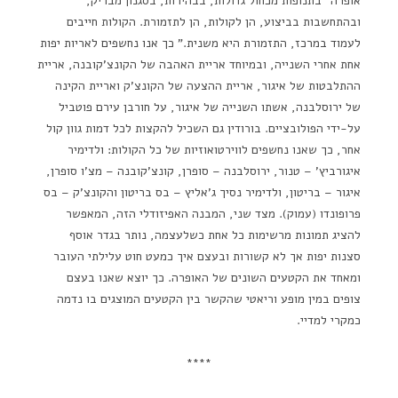
אופרה "בתנופות מכחול גדולות, בבהירות, בסגנון מבריק,
ובהתחשבות בביצוע, הן לקולות, הן לתזמורת. הקולות חייבים
לעמוד במרכז, התזמורת היא משנית." כך אנו נחשפים לאריות יפות
אחת אחרי השנייה, ובמיוחד אריית האהבה של הקונצ'קובנה, אריית
ההתלבטות של איגור, אריית ההצעה של הקונצ'ק ואריית הקינה
של ירוסלבנה, אשתו השנייה של איגור, על חורבן עירם פוטביל
על-ידי הפולובציים. בורודין גם השכיל להקצות לכל דמות גוון קול
אחר, כך שאנו נחשפים לווירטואוזיות של כל הקולות: ולדימיר
איגורביץ' – טנור, ירוסלבנה – סופרן, קונצ'קובנה – מצ'ו סופרן,
איגור – בריטון, ולדימיר נסיך ג'אליץ – בס בריטון והקונצ'ק – בס
פרופונדו (עמוק). מצד שני, המבנה האפיזודלי הזה, המאפשר
להציג תמונות מרשימות כל אחת כשלעצמה, נותר בגדר אוסף
סצנות יפות אך לא קשורות ובעצם איך כמעט חוט עלילתי העובר
ומאחד את הקטעים השונים של האופרה. כך יוצא שאנו בעצם
צופים במין מופע וריאטי שהקשר בין הקטעים המוצגים בו נדמה
כמקרי למדיי.
****