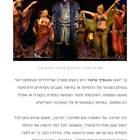
מערכה שנייה: הקונצ'ק (צילום: יוסי צבקר)
כך יוצא ש
הנסיך איגור
היא בעצם אופרה אפיזודלית שעוסקת יותר
בעולם הפנימי של הדמויות או בתיאור מצבים נקודתיים ולא סיפור
מעשה מתפתח. התקדמות סיפור המעשה נמסרת בקצרה או אפילו
רק מוסקת, במיוחד כשמוותרים על המערכה השלישית.
זהו יתרונה של האופרה וגם חסרונה. יתרונה, משום שהוא נותן לכל
דמות קטע סולו וירטואוזי, ומאפשר לכל זמר להפגין את יכולתו
הקולית כמו גם את קשת הרגשות שלו. בורודין כתב כי יש לחבר