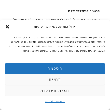
הרשמה לניוזלטר שלנו
הזינו כתובת דוא"ל כדי להירשם לאתר ולקבל הודעות על
פוסטים חדשים.
ניהול הסכמה לשימוש בעוגיות
כדי לספק את החוויה הטובה ביותר, אנו משתמשים בטכנולוגיות כמו עוגיות כדי
לאחסן ו/או לגשת למידע במכשיר. הסכמה לשימוש בטכנולוגיות אלו תאפשר לנו
לעבד נתונים כמו התנהגות גולשים או מזהים ייחודיים באתר. אי הסכמה או ויתור על
הסכמה יכולים לפגוע בפעולתן של תכונות או פונקציות מסוימות באתר.
הסכמה
אודות שחרזדה:
דחייה
כתב העת 'שחרזדה' נוסד בשנת 2005 על-ידי רקפת א. ידידיה ופעל ככתב
עת לענייני ספרות, אמנות ואקטואליה עד שנת 2010.
הצגת העדפות
החל משנת 2011, מתפרסמות בו ביקורות התרבות של רקפת א. ידידיה.
מדיניות הפרטיות
באתר לא מתפרסמות ידיעות על אירועים מתוכננים בלוח אירועים או