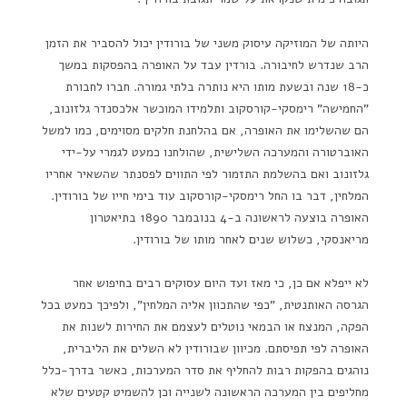
היותה של המוזיקה עיסוק משני של בורודין יכול להסביר את הזמן
הרב שנדרש לחיבורה. בורדין עבד על האופרה בהפסקות במשך
כ-18 שנה ובשעת מותו היא נותרה בלתי גמורה. חברו לחבורת
"החמישה" רימסקי-קורסקוב ותלמידו המוכשר אלכסנדר גלזונוב,
הם שהשלימו את האופרה, אם בהלחנת חלקים מסוימים, כמו למשל
האוברטורה והמערכה השלישית, שהולחנו כמעט לגמרי על-ידי
גלזונוב ואם בהשלמת התזמור לפי התווים לפסנתר שהשאיר אחריו
המלחין, דבר בו החל רימסקי-קורסקוב עוד בימי חייו של בורודין.
האופרה בוצעה לראשונה ב-4 בנובמבר 1890 בתיאטרון
מריאנסקי, כשלוש שנים לאחר מותו של בורודין.
לא ייפלא אם כן, כי מאז ועד היום עסוקים רבים בחיפוש אחר
הגרסה האותנטית, "כפי שהתכוון אליה המלחין", ולפיכך כמעט בכל
הפקה, המנצח או הבמאי נוטלים לעצמם את החירות לשנות את
האופרה לפי תפיסתם. מכיוון שבורודין לא השלים את הליברית,
נוהגים בהפקות רבות להחליף את סדר המערכות, כאשר בדרך-כלל
מחליפים בין המערכה הראשונה לשנייה וכן להשמיט קטעים שלא