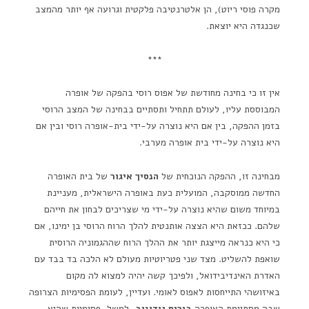
מקרה פוסי ריוט), הן אלטרנטיבה פלקטית וגרועה אף יותר מהמצב
שכנגדה היא יוצאת.
***
אין זו כי בחינה מחודשת של אפוס רוסי בהפקה של אופרה
המבוססת עליו, לעולם תתחיל ותסתיים בבחינה של המצב הרוסי
בזמן ההפקה, בין אם היא נוצרה על-ידי בית-אופרה רוסי ובין אם
היא נוצרה על-ידי בית אופרה מערבי.
מבחינה זו, ההפקה הנוכחית של
הנסיך איגור
של בית האופרה
החדשה ממוסקבה, המועלית כעת באופרה הישראלית, מעניינת
במיוחד משום שהיא נוצרה על-ידי מי שצריכים לבחון את חייהם
שלהם. ככזאת היא הצצה אותנטית להלך הרוח הרוסי בן ימינו, אם
כי היא כנראה מייצגת יותר את ההלך הרוח שההגמוניה הרוסית
שואפת להשליט. מצד שני פטריוטיות מעולם לא הלכה בד בבד עם
האדרת האינדיבידואל, ולפיכך קשה יהיה למצוא לה מקום
באיזושהי התייחסות לאפוס לאומי. ועדיין, לעומת הפסימיות הצרופה
שבה מסתיימת האופרה
בוריס גודונוב
, למשל, פסימיות שהיא