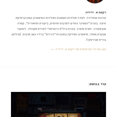
רקפת א. ידידיה
עורכת שחרזדה. למדה תולדות האמנות ותולדות התיאטרון באוניברסיטת
חיפה. בוגרת "הסמינר החדש לתרבות חזותית, ביקורת ותיאוריה", קמרה
אובסקורה. זמרת סופרן. בוגרת ביה"ס הישראלי לשירת מקהלה. לשעבר
מבקרת מחול, תיאטרון ומוזיקה בתוכנית "הדירוג" ברדיו כאן תרבות. [צילום:
בוריס סבירסקי]
הצג את כל הפרסומים של רקפת א. ידידיה ←
עוד בנושא: