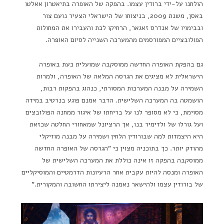
הולחנו על-ידי ברודין עצמו. בהפקה של האופרה בתיאטרון אאלטו
באסן, משנת 2009, בניצוחו של הישראלי הצעיר נועם צור
ובבימויו של אנדרס זאגאר, הרחיקו לכת והעבירו את המחולות
הפולובציים המפורסמים מהמערכה השנייה לסיום האופרה.
גם בהפקת האופרה החדשה ממוסקבה שמועלית כעת באופרה
הישראלית לא מציגים את הגרסה המלאה של האופרה, ולמרות
השמירה על מבנה המערכות המסורתי, כנהוג בהפקות רבות,
הושמטה בה המערכה השלישית. הדבר אמנם פוגע בנרטיב במידה
מסוימת, כי לא מסופר לנו על בריחתו של איגור ממחנה הפולובצים
ועל גורלו של ולדימיר בנו, אך הרציונל שמאחורי החלטה שכזאת
היא היצמדות למה שבורודין הלחין ושמירה על מבנה מוזיקלי
מהודק יותר. כך בתוכניה מצוין כי "הגרסה של האופרה החדשה
ממוסקבה בהפקה זו אינה כוללת את המערכה השלישית של
האופרה ומנסה להיות עקבית אחר הרעיונות הדרמטיים והמוסיקליים
של בורודין עצמו ולהישאר נאמנה ליצירתו החשובה והמקורית."