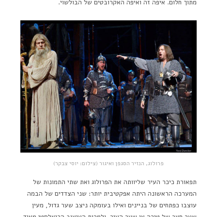
מתוך חלום. איפה זה ואיפה האקרובטים של הבולשוי.
פרולוג, הנזיר הסגפן ואיגור (צילום: יוסי צבקר)
תפאורת כיכר העיר שליוותה את הפרולוג ואת שתי התמונות של
המערכה הראשונה היתה אפקטיבית יותר: שני הצדדים של הבמה
עוצבו כפתחים של בניינים ואילו בעומקה ניצב שער גדול, מעין
שער חצר של טירה או שער העיר. ולמרות העיצוב הריאלסטי מאוד