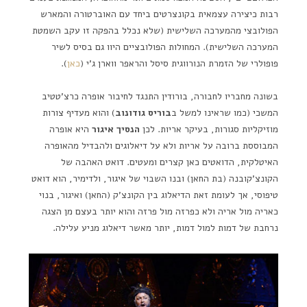
רבות כיצירה עצמאית בקונצרטים ביחד עם האוברטורה והמארש
הפולובצי מהמערכה השלישית (שלא נכלל בהפקה זו עקב השמטת
המערכה השלישית). המחולות הפולובציים היוו גם בסיס לשיר
פופולרי של הזמרת הנורווגית סיסל והראפר ווארן ג'י (
כאן
).
בשונה מחבריו לחבורה, בורודין התנגד לחיבור אופרה כרצ'טטיב
המשכי (כמו שראינו למשל ב
בוריס גודונוב
) והוא מעדיף צורות
מוזיקליות סגורות, בעיקר אריות. לכן
הנסיך איגור
היא אופרה
המבוססת ברובה על אריות ולא על דיאלוגים ולהבדיל מהאופרה
האיטלקית, הדואטים כאן קצרים ומעטים. דואט האהבה של
הקונצ'קובנה (בת החאן) ובנו השבוי של איגור, ולדימיר, הוא דואט
טיפוסי, אך לעומת זאת הדיאלוג בין הקונצ'ק (החאן) ואיגור, בנוי
כאריה מול אריה ולא כפרזה מול פרזה והוא יותר בעצם מן הצגה
נרחבת של דמות למול דמות, יותר מאשר דיאלוג מניע עלילה.