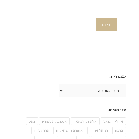
קטגוריות
קטגוריות
ענן תגיות
אוולין הגואל
אלה וסילביצקי
אנסמבל פספורט
בקט
ברכט
דניאל אורן
האופרה הישראלית
הדר גלרון