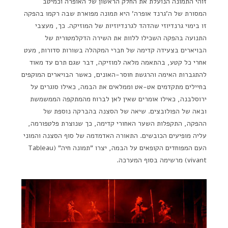
זוהי התמונה הנועלת את החלק הראשון של האופרה וכמיטב
המסורת של ה'גרנד אופרה' היא תמונה מפוארת שבה רקמו בהפקה
זו בימוי גרנדיוזי שהדהד לגרנדיוזיות של המוזיקה. כך, מעצבי
התנועה בהפקה השכילו ללוות את השירה הדקלמטורית של
הבויארים בצעידה קדימה של חברי המקהלה בשורות סדורות, מעט
אחרי כל קטע, בהתאמה מלאה למוזיקה, דבר שגם תרם עד מאוד
להתגברות האימה והרגשת חוסר-האונים, כאשר הבויארים המוקפים
בחיילים מתקדמים אט-אט וממלאים את הבמה, כאילו סוגרים על
ירוסלבנה, כאילו אומרים שאין לאן לברוח מהמתקפה הממשמשת
ובאה של הפולובצים. שיאה של הסצנה בהברקה נוספת של
ההפקה, התקפלות השער האחורי קדימה, כך שנוצרת פלטפורמה,
עליה מופיעים הכובשים. התאורה האדמדמה של סוף הסצנה והמוני
העם המפוחדים הקופאים על הבמה, יצרו "תמונה חיה" (Tableau
vivant) מרשימה בסוף המערכה.