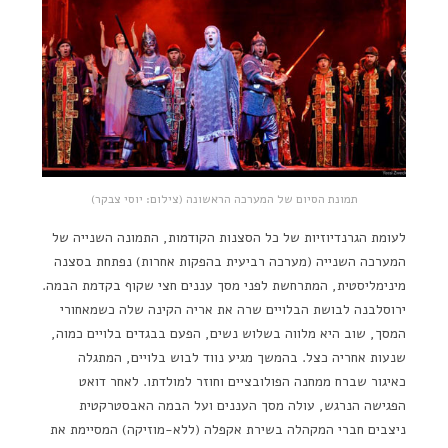
תמונת הסיום של המערכה הראשונה (צילום: יוסי צבקר)
לעומת הגרנדיוזיות של כל הסצנות הקודמות, התמונה השנייה של
המערכה השנייה (מערכה רביעית בהפקות אחרות) נפתחת בסצנה
מינימליסטית, המתרחשת לפני מסך עננים חצי שקוף בקדמת הבמה.
ירוסלבנה לבושת הבלויים שרה את אריה הקינה שלה כשמאחורי
המסך, שוב היא מלווה בשלוש נשים, הפעם בבגדים בלויים כמוה,
שנעות אחריה כצל. בהמשך מגיע נווד לבוש בלויים, המתגלה
כאיגור שברח ממחנה הפולובציים וחוזר למולדתו. לאחר דואט
הפגישה הנרגש, עולה מסך העננים ועל הבמה האבסטרקטית
ניצבים חברי המקהלה בשירת אקפלה (ללא-מוזיקה) המסיימת את