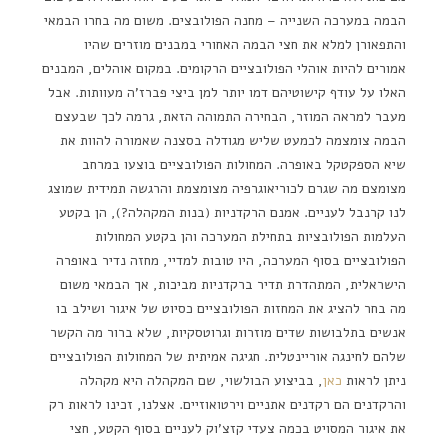
הבמה במערכה השנייה – מחנה הפולובצים. משום מה בחרו הבמאי
והתפאורן למלא את חצי הבמה האחורי במבנים מוזרים שהיו
אמורים להיות אוהלי הפולובציים הרקומים. במקום אוהלים, המבנים
האלו על עודף קישוטיהם דמו יותר למן ביצי פברז'ה מעוותות. אבל
מעבר למראה המוזר, הבחירה התמוהה הזאת, גרמה לכך שבעצם
הבמה צומצמה לכמעט שליש מגודלה בסצנה שאמורה להוות את
שיא הספקטקל באופרה. המחולות הפולובציים בוצעו במרחב
מצומצם מה שגרם לכוריאוגרפיה מצומצמת והרגשה תמידית שמוצג
לנו קרנבל לעניים. אמנם הרקדניות (בנות המקהלה?), הן בקטע
העלמות הפולובציות בתחילת המערכה והן בקטע המחולות
הפולובציים בסוף המערכה, היו טובות למדיי, מחזה נדיר באופרה
הישראלית, המתהדרת תדיר ברקדניות מביכות, אך הבמאי משום
מה בחר להציג את המחזות הפולובציים כסיוט של איגור ושילב בו
אנשים בתלבושות שדים מוזרות וגרוטסקיות, שלא ברור מה הקשר
שלהם לחינגה אוריינטלית. חגיגה אמיתית של המחולות הפולובציים
ניתן לראות
כאן
, בביצוע הבולשוי, שם המקהלה היא מקהלה
והרקדנים הם רקדנים אתניים וירטואוזיים. אצלנו, זכינו לראות רק
את איגור המסויט בכמה צעדי קזצ'וק לעניים בסוף הקטע, חצי