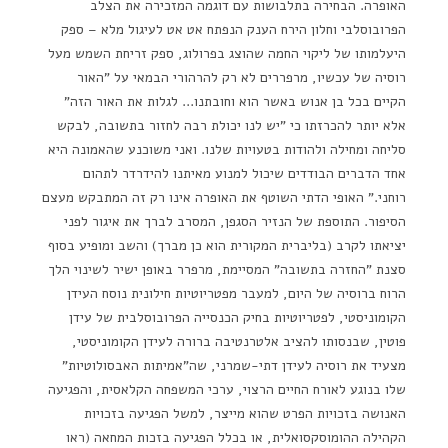
האופרה. הבחירה בתלבושות עם דוגמה המזכירה את הצלב
הפרובוסלבי וחלון הירח הענק הנפתח אט אט לעיגול מלא – ספק
היעלמותו של ליקוי החמה שהוצג בפרולוג, ספק זריחת השמש מעל
רוסיה של עכשיו, מרפררים לא רק להרהורי הבמאי על "האור
הקיים בכל בן אנוש באשר הוא וחובתנו… לגלות את האור הזה"
אלא יותר להכרזתו כי "יש לנו יכולת רבה לחזור בתשובה, לבקש
סליחה ומחילה ולהודות בטעויות שלנו. ואני משוכנע שהאמונה היא
אחד הדברים הבודדים שיכול למנוע מאיתנו להידרדר לתהום
רוחני." האופי הדתי השוטף את האופרה אינו רק זה המתבקש מעצם
הסיפור. התוספת של הנזיר הסגפן, המסרב לברך את איגור לפני
יציאתו לקרב (בליברית המקורית הוא כן מברך) והשב ומופיע בסוף
סצנת "החזרה בתשובה" המסיימת, מרפרר באופן ישיר לשינוי הלך
הרוח ברוסיה של היום, למעבר מפטריוטיות חילונית נוסח העידן
הקומוניסטי, לפטריוטיות בחיק הכנסייה הפרובוסלבית של עידן
פוטין, שבנסותו להציב אלטרנטיבה ברורה לעידן הקומוניסטי,
מצעיד את רוסיה לעידן דתי-שמרני, שה"אמיתות האבסולוטיות"
שלו בנוגע לאורח החיים הרצוי, ערכי המשפחה הקלאסית, והפגיעה
האנושה בזכויות הפרט שהוא מייצר, למשל הפגיעה בזכויות
הקהילה ההומוסקסואלית, או בכלל הפגיעה בזכות המחאה (ראו