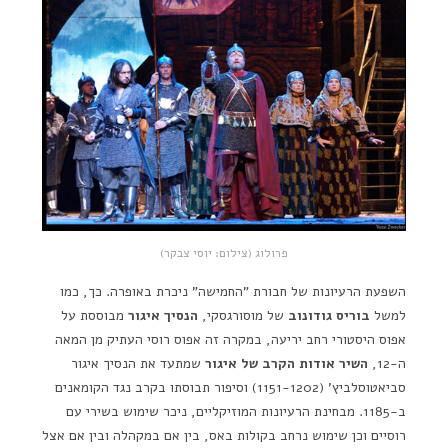
פרולוג (צילום: יוסי צבקר)
השפעת הרעיונות של חבורת "החמישה" ניכרת באופרה. כך, כמו
למשל
בוריס גודונוב
של מוסורגסקי,
הנסיך איגור
מבוססת על
אפוס היסטורי רחב יריעה, במקרה זה אפוס רוסי העתיק מן המאה
ה-12,
השיר אודות הקרב של איגור
שמתעד את הנסיך איגור
סביאטוסלביץ' (1151-1202) וסיפור תבוסתו בקרב נגד הקומאנים
ב-1185. מבחינת הרעיונות המוזיקליים, ניכר שימוש בשירי עם
רוסיים וכן שימוש נרחב בקולות באס, בין אם במקהלה ובין אם אצל