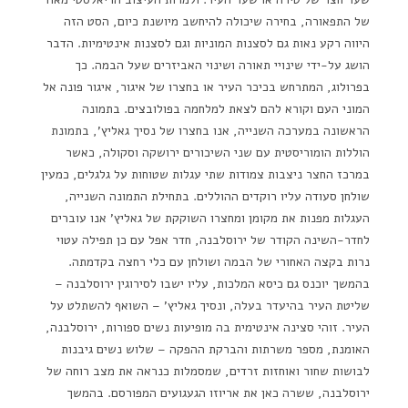
של התפאורה, בחירה שיכולה להיחשב מיושנת כיום, הסט הזה
היווה רקע נאות גם לסצנות המוניות וגם לסצנות אינטימיות. הדבר
הושג על-ידי שינויי תאורה ושינוי האביזרים שעל הבמה. כך
בפרולוג, המתרחש בכיכר העיר או בחצרו של איגור, איגור פונה אל
המוני העם וקורא להם לצאת למלחמה בפולובצים. בתמונה
הראשונה במערכה השנייה, אנו בחצרו של נסיך גאליץ', בתמונת
הוללות הומוריסטית עם שני השיכורים ירושקה וסקולה, כאשר
במרכז החצר ניצבות צמודות שתי עגלות שטוחות על גלגלים, כמעין
שולחן סעודה עליו רוקדים ההוללים. בתחילת התמונה השנייה,
העגלות מפנות את מקומן ומחצרו השוקקת של גאליץ' אנו עוברים
לחדר-השינה הקודר של ירוסלבנה, חדר אפל עם כן תפילה עטוי
נרות בקצה האחורי של הבמה ושולחן עם כלי רחצה בקדמתה.
בהמשך יוכנס גם כיסא המלכות, עליו ישבו לסירוגין ירוסלבנה –
שליטת העיר בהיעדר בעלה, ונסיך גאליץ' – השואף להשתלט על
העיר. זוהי סצינה אינטימית בה מופיעות נשים ספורות, ירוסלבנה,
האומנת, מספר משרתות והברקת ההפקה – שלוש נשים גיבנות
לבושות שחור ואוחזות זרדים, שמסמלות כנראה את מצב רוחה של
ירוסלבנה, ששרה כאן את אריוזו הגעגועים המפורסם. בהמשך