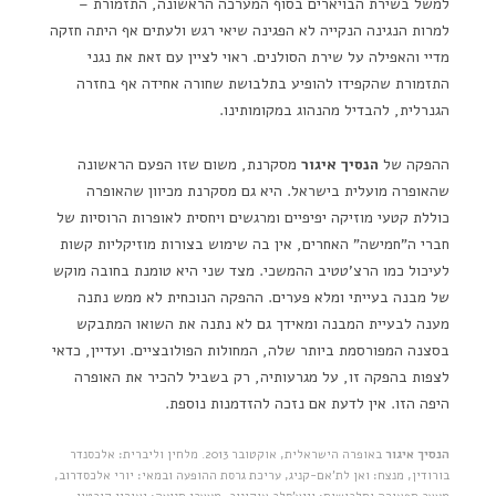
למשל בשירת הבויארים בסוף המערכה הראשונה, התזמורת –
למרות הנגינה הנקייה לא הפגינה שיאי רגש ולעתים אף היתה חזקה
מדיי והאפילה על שירת הסולנים. ראוי לציין עם זאת את נגני
התזמורת שהקפידו להופיע בתלבושת שחורה אחידה אף בחזרה
הגנרלית, להבדיל מהנהוג במקומותינו.
ההפקה של
הנסיך איגור
מסקרנת, משום שזו הפעם הראשונה
שהאופרה מועלית בישראל. היא גם מסקרנת מכיוון שהאופרה
כוללת קטעי מוזיקה יפיפיים ומרגשים ויחסית לאופרות הרוסיות של
חברי ה"חמישה" האחרים, אין בה שימוש בצורות מוזיקליות קשות
לעיכול כמו הרצ'טטיב ההמשכי. מצד שני היא טומנת בחובה מוקש
של מבנה בעייתי ומלא פערים. ההפקה הנוכחית לא ממש נתנה
מענה לבעיית המבנה ומאידך גם לא נתנה את השואו המתבקש
בסצנה המפורסמת ביותר שלה, המחולות הפולובציים. ועדיין, כדאי
לצפות בהפקה זו, על מגרעותיה, רק בשביל להכיר את האופרה
היפה הזו. אין לדעת אם נזכה להזדמנות נוספת.
הנסיך איגור
באופרה הישראלית, אוקטובר 2013. מלחין וליברית: אלכסנדר
בורודין, מנצח: ואן לת'אם-קניג, עריכת גרסת ההופעה ובמאי: יורי אלכסדרוב,