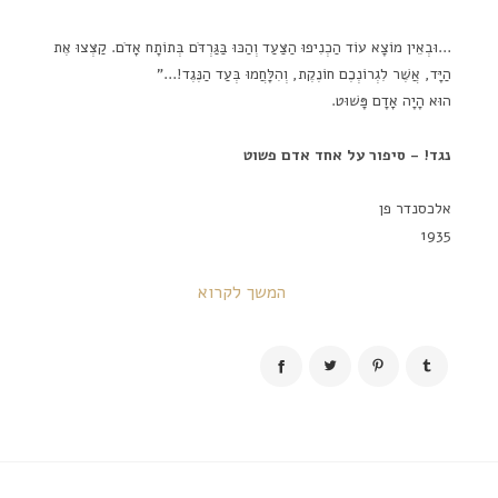
…וּבְאֵין מוֹצָא עוֹד הַכְנִיפוּ הַצַּעַד וְהַכּוּ בַּגַּרְדֹּם בְּתוֹתָח אָדֹם. קַצְּצוּ אֶת
הַיָּד, אֲשֶׁר לִגְרוֹנְכֶם חוֹנֶקֶת, וְהִלָּחֲמוּ בְּעַד הַנֶּגֶד!…"
הוּא הָיָה אָדָם פָּשׁוּט.
נגד! – סיפור על אחד אדם פשוט
אלכסנדר פן
1935
המשך לקרוא