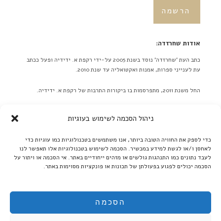
אודות שחרזדה:
כתב העת 'שחרזדה' נוסד בשנת 2005 על-ידי רקפת א. ידידיה ופעל ככתב
עת לענייני ספרות, אמנות ואקטואליה עד שנת 2010.
החל משנת 2011, מתפרסמות בו ביקורות התרבות של רקפת א. ידידיה.
באתר לא מתפרסמות ידיעות על אירועים מתוכננים בלוח אירועים או
ניהול הסכמה לשימוש בעוגיות
כפריוויו, אלא ביקורות בלבד! ברם, ידיעות על אירועים שונים יתקבלו
בברכה. אנא תאמו מראש שליחת תמונות גדולות.
כדי לספק את החוויה הטובה ביותר, אנו משתמשים בטכנולוגיות כמו עוגיות כדי
לאחסן ו/או לגשת למידע במכשיר. הסכמה לשימוש בטכנולוגיות אלו תאפשר לנו
קרא עוד ←
לעבד נתונים כמו התנהגות גולשים או מזהים ייחודיים באתר. אי הסכמה או ויתור על
הסכמה יכולים לפגוע בפעולתן של תכונות או פונקציות מסוימות באתר.
אנו ממשיכים לקדם את הספרות העברית:
בקרו אותנו גם ב'בית אוצר - ספרים אלקטרוניים':
הסכמה