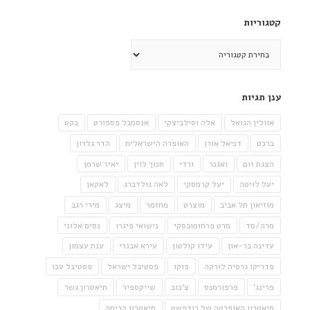
קטגוריות
קטגוריות
ענן תגיות
אוולין הגואל
אלה וסילביצקי
אנסמבל פספורט
בקט
ברכט
דניאל אורן
האופרה הישראלית
הדר גלרון
הצגת זום
ואגנר
ורדי
חנוך לוין
יאיר שרמן
יעל לויטה
יעל קרמסקי
לאה גולדברג
לאקאן
מוזיאון תל אביב
מוצרט
מחזמר
מיצג
מירי רגב
מרה/סד
מרט פרחומובסקי
נישואי פיגרו
נסים אלוני
עדינה בר-און
עידו קולטון
עירא אבנרי
ענת עצמון
פדריקו גרסיה לורקה
פוקו
פסטיבל ישראל
פסטיבל עכו
פרינג'
פרפורמנס
צ'כוב
שייקספיר
תיאטרון גשר
תיאטרון האופרטה של בודפשט
תיאטרון הבימה