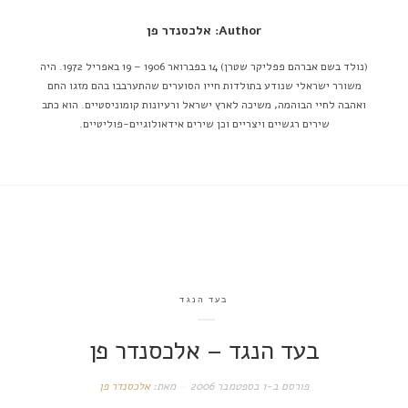
Author: אלכסנדר פן
(נולד בשם אברהם פפליקר שטרן) 14 בפברואר 1906 – 19 באפריל 1972. היה
משורר ישראלי שנודע בתולדות חייו הסוערים שהתערבבו בהם מזגו החם
ואהבה לחיי הבוהמה, משיכה לארץ ישראל ורעיונות קומוניסטיים. הוא כתב
שירים רגשיים ויצריים וכן שירים אידאולוגיים-פוליטיים.
בעד הנגד
בעד הנגד – אלכסנדר פן
פורסם ב-
1 בספטמבר 2006
מאת:
אלכסנדר פן