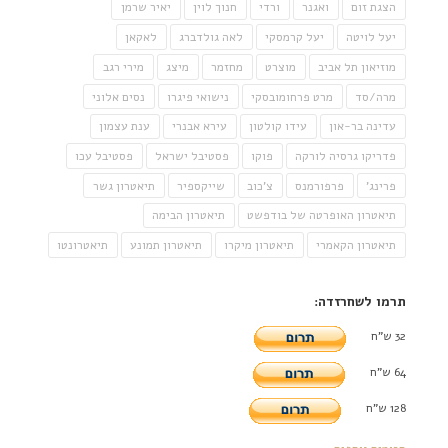
הצגת זום
ואגנר
ורדי
חנוך לוין
יאיר שרמן
יעל לויטה
יעל קרמסקי
לאה גולדברג
לאקאן
מוזיאון תל אביב
מוצרט
מחזמר
מיצג
מירי רגב
מרה/סד
מרט פרחומובסקי
נישואי פיגרו
נסים אלוני
עדינה בר-און
עידו קולטון
עירא אבנרי
ענת עצמון
פדריקו גרסיה לורקה
פוקו
פסטיבל ישראל
פסטיבל עכו
פרינג'
פרפורמנס
צ'כוב
שייקספיר
תיאטרון גשר
תיאטרון האופרטה של בודפשט
תיאטרון הבימה
תיאטרון הקאמרי
תיאטרון מיקרו
תיאטרון תמונע
תיאטרונטו
תרמו לשחרזדה:
32 ש"ח
64 ש"ח
128 ש"ח