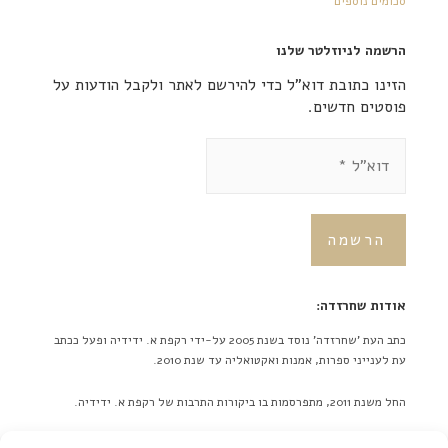
סכומים נוספים
הרשמה לניוזלטר שלנו
הזינו כתובת דוא"ל כדי להירשם לאתר ולקבל הודעות על
פוסטים חדשים.
אודות שחרזדה:
כתב העת 'שחרזדה' נוסד בשנת 2005 על-ידי רקפת א. ידידיה ופעל ככתב
עת לענייני ספרות, אמנות ואקטואליה עד שנת 2010.
החל משנת 2011, מתפרסמות בו ביקורות התרבות של רקפת א. ידידיה.
באתר לא מתפרסמות ידיעות על אירועים מתוכננים בלוח אירועים או