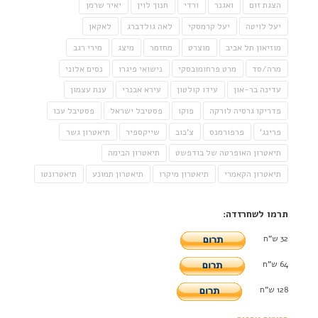
הצגת זום
ואגנר
ורדי
חנוך לוין
יאיר שרמן
יעל לויטה
יעל קרמסקי
לאה גולדברג
לאקאן
מוזיאון תל אביב
מוצרט
מחזמר
מיצג
מירי רגב
מרה/סד
מרט פרחומובסקי
נישואי פיגרו
נסים אלוני
עדינה בר-און
עידו קולטון
עירא אבנרי
ענת עצמון
פדריקו גרסיה לורקה
פוקו
פסטיבל ישראל
פסטיבל עכו
פרינג'
פרפורמנס
צ'כוב
שייקספיר
תיאטרון גשר
תיאטרון האופרטה של בודפשט
תיאטרון הבימה
תיאטרון הקאמרי
תיאטרון מיקרו
תיאטרון תמונע
תיאטרונטו
תרמו לשחרזדה:
32 ש"ח
64 ש"ח
128 ש"ח