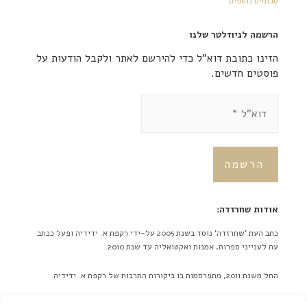
סכומים נוספים
הרשמה לניוזלטר שלנו
הזינו כתובת דוא"ל כדי להירשם לאתר ולקבל הודעות על
פוסטים חדשים.
אודות שחרזדה:
כתב העת 'שחרזדה' נוסד בשנת 2005 על-ידי רקפת א. ידידיה ופעל ככתב
עת לענייני ספרות, אמנות ואקטואליה עד שנת 2010.
החל משנת 2011, מתפרסמות בו ביקורות התרבות של רקפת א. ידידיה.
באתר לא מתפרסמות ידיעות על אירועים מתוכננים בלוח אירועים או