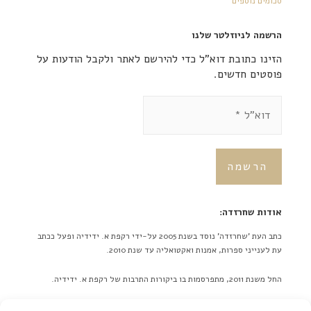
סכומים נוספים
הרשמה לניוזלטר שלנו
הזינו כתובת דוא"ל כדי להירשם לאתר ולקבל הודעות על
פוסטים חדשים.
אודות שחרזדה:
כתב העת 'שחרזדה' נוסד בשנת 2005 על-ידי רקפת א. ידידיה ופעל ככתב
עת לענייני ספרות, אמנות ואקטואליה עד שנת 2010.
החל משנת 2011, מתפרסמות בו ביקורות התרבות של רקפת א. ידידיה.
באתר לא מתפרסמות ידיעות על אירועים מתוכננים בלוח אירועים או