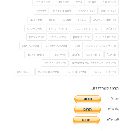
הצגת זום
ואגנר
ורדי
חנוך לוין
יאיר שרמן
יעל לויטה
יעל קרמסקי
לאה גולדברג
לאקאן
מוזיאון תל אביב
מוצרט
מחזמר
מיצג
מירי רגב
מרה/סד
מרט פרחומובסקי
נישואי פיגרו
נסים אלוני
עדינה בר-און
עידו קולטון
עירא אבנרי
ענת עצמון
פדריקו גרסיה לורקה
פוקו
פסטיבל ישראל
פסטיבל עכו
פרינג'
פרפורמנס
צ'כוב
שייקספיר
תיאטרון גשר
תיאטרון האופרטה של בודפשט
תיאטרון הבימה
תיאטרון הקאמרי
תיאטרון מיקרו
תיאטרון תמונע
תיאטרונטו
תרמו לשחרזדה:
32 ש"ח
64 ש"ח
128 ש"ח