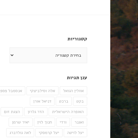
קטגוריות
קטגוריות
ענן תגיות
אוולין הגואל
אלה וסילביצקי
אנסמבל פספו
בקט
ברכט
דניאל אורן
האופרה הישראלית
הדר גלרון
הצגת זום
ואגנר
ורדי
חנוך לוין
יאיר שרמן
יעל לויטה
יעל קרמסקי
לאה גולדברג