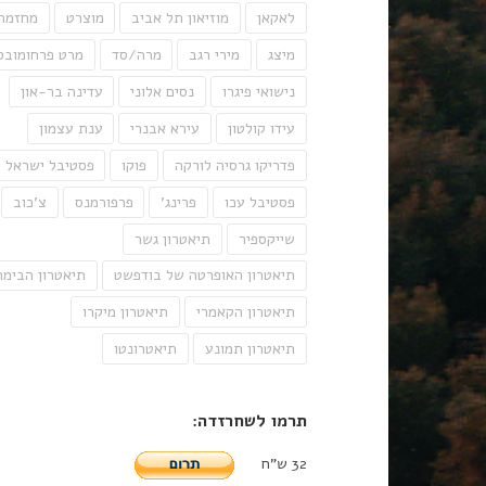
לאקאן
מוזיאון תל אביב
מוצרט
מחזמר
מיצג
מירי רגב
מרה/סד
מרט פרחומובס
נישואי פיגרו
נסים אלוני
עדינה בר-און
עידו קולטון
עירא אבנרי
ענת עצמון
פדריקו גרסיה לורקה
פוקו
פסטיבל ישראל
פסטיבל עכו
פרינג'
פרפורמנס
צ'כוב
שייקספיר
תיאטרון גשר
תיאטרון האופרטה של בודפשט
תיאטרון הבימה
תיאטרון הקאמרי
תיאטרון מיקרו
תיאטרון תמונע
תיאטרונטו
תרמו לשחרזדה:
32 ש"ח