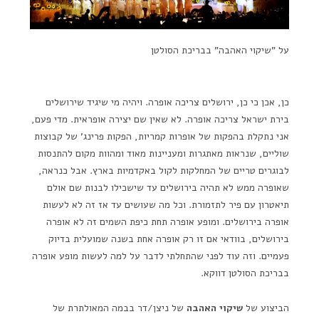
על "שיקוי האהבה" בבריכת הסולטן
כן, אכן כי כן, ירושלים צריכה אופרה. ויהיה מי שיגיד שירושלים
בירת ישראל צריכה אופרה. לא שאין שם יצירה אופראית. מדי פעם,
אני נתקלת בהפקות של אופרות קמריות, הפקות פרינג' של קבוצות
שוליים, שנראות מאתגרות ומעניינות מאוד ומהוות מקום להתנסות
לבוגרים טריים של המחלקות לקול באקדמיות בארץ. אבל כנראה,
שאופרה ממש לא תהיה בירושלים עד שישכילו לבנות שם אולם
תיאטרון עם פיר לתזמורת. וכל מה שעושים עד אז זה לא לעשות
אופרה בירושלים. ומופע אופרה תחת כיפת השמים זה לא אופרה
בירושלים, בוודאי אם זו רק אופרה אחת בשנה שמועלית בדיוק
פעמיים. וזה עוד לפני שהתחלתי לדבר על למה לעשות מופע אופרה
בבריכת הסולטן דווקא.
הביצוע של
שיקוי האהבה
של ניצן/דר בבמה המאולתרת של