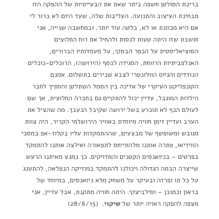
בריכת הסולטן חשפה ביתר שאת את הבעייתיות של ההפקה הזו
מבחינת העיצוב והתנועה. העליבות שלה, שעד היום לא ברור לי
אם היא מכוונת או לא, בלטה עוד יותר. ובמחשבה שנייה, אני
חושבת שזו היתה טעות לנסות ולהחיל את רוח החלוצים
הסוציאליסטית על הכפר הבסקי, על מעמדותיו הברורים,
האנלפביתיות הרווחת, הסגידה לכסף (הירושה), הרוכלים-נוכלים
הנודדים והגיוס הוולונטרי לצבא שכירים בתשלום. אמנם
הקונפליקט העיקרי של אדינה בין הסמל השתלטן והחתיך לחבר
הילדות המוגבל, עדיין יכול להתקיים גם בחברה החלוצית, אך שם
לעולם הכף לא תוכרע בשל ירושה שקיבל הנעבך. מה שהציל את
הערב ועדיין זימן חוויה מיוחדת באוויר הירושלמי הקריר, היה צוות
מגובש ומשופשף של מבצעים, שההתמקדות עליו בקלוז-אפ במסכי
הווידיאו, פתרה אותנו מלהתייחס לתפאורה ואילצה אותנו להתמקד
בפרטים – בניואנסים הקטנים והמדויקים. כך נמנע מאיתנו הרעש
שייצרה הבמה הגדולה ויכולנו להתמקד במוזיקה הנפלאה, להתענג
על כל תו ופרזה ובעיקר על משחק מלא ניואנסים, במיוחד של
בראון וכמובן – וסילביצקי. היתה חוויה מתקנת, אבל עדיין, אני
מצפה להפקה ראויה יותר של
שיקוי
. (28/6/15)