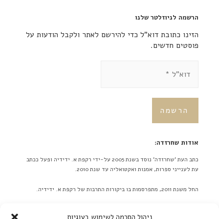
הרשמה לניוזלטר שלנו
הזינו כתובת דוא"ל כדי להירשם לאתר ולקבל הודעות על
פוסטים חדשים.
אודות שחרזדה:
כתב העת 'שחרזדה' נוסד בשנת 2005 על-ידי רקפת א. ידידיה ופעל ככתב
עת לענייני ספרות, אמנות ואקטואליה עד שנת 2010.
החל משנת 2011, מתפרסמות בו ביקורות התרבות של רקפת א. ידידיה.
באתר לא מתפרסמות ידיעות על אירועים מתוכננים בלוח אירועים או
ניהול הסכמה לשימוש בעוגיות