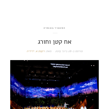
הסאטיר באופרה
אח קטן וחורג
פורסם ב-
28 ביוני 2015
מאת:
רקפת א. ידידיה