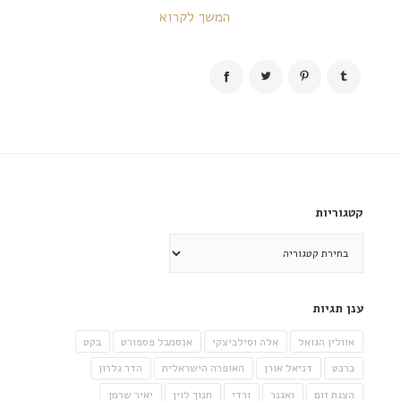
המשך לקרוא
קטגוריות
קטגוריות
ענן תגיות
אוולין הגואל
אלה וסילביצקי
אנסמבל פספורט
בקט
ברכט
דניאל אורן
האופרה הישראלית
הדר גלרון
הצגת זום
ואגנר
ורדי
חנוך לוין
יאיר שרמן