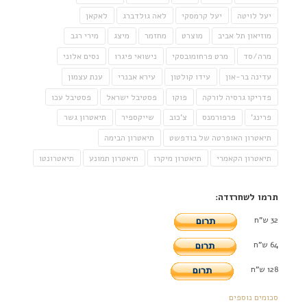
יעל לויטה
יעל קרמסקי
לאה גולדברג
לאקאן
מוזיאון תל אביב
מוצרט
מחזמר
מיצג
מירי רגב
מרה/סד
מרט פרחומובסקי
נישואי פיגרו
נסים אלוני
עדינה בר-און
עידו קולטון
עירא אבנרי
ענת עצמון
פדריקו גרסיה לורקה
פוקו
פסטיבל ישראל
פסטיבל עכו
פרינג'
פרפורמנס
צ'כוב
שייקספיר
תיאטרון גשר
תיאטרון האופרטה של בודפשט
תיאטרון הבימה
תיאטרון הקאמרי
תיאטרון מיקרו
תיאטרון תמונע
תיאטרונטו
תרמו לשחרזדה:
32 ש"ח
64 ש"ח
128 ש"ח
סכומים נוספים