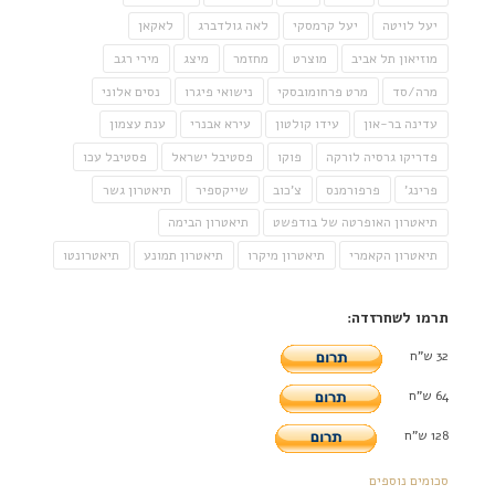
יעל לויטה
יעל קרמסקי
לאה גולדברג
לאקאן
מוזיאון תל אביב
מוצרט
מחזמר
מיצג
מירי רגב
מרה/סד
מרט פרחומובסקי
נישואי פיגרו
נסים אלוני
עדינה בר-און
עידו קולטון
עירא אבנרי
ענת עצמון
פדריקו גרסיה לורקה
פוקו
פסטיבל ישראל
פסטיבל עכו
פרינג'
פרפורמנס
צ'כוב
שייקספיר
תיאטרון גשר
תיאטרון האופרטה של בודפשט
תיאטרון הבימה
תיאטרון הקאמרי
תיאטרון מיקרו
תיאטרון תמונע
תיאטרונטו
תרמו לשחרזדה:
32 ש"ח
64 ש"ח
128 ש"ח
סכומים נוספים