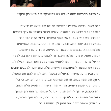
על הצגת הקריאה 'ואגנר? לא בא בחשבון!' של תיאטרון מיקרו.
מפה לשם, נדמה שלפנינו רשימת מכולת של טיעונים ידועים
משכבר (בלי לדלג על השאלה 'עשית צבא' במבחן שנערך למנצח
הסורר), כשבכל זאת, בשל חלוף העתים, הקול הפרגמטי כבר
נשמע הרבה יותר חזק. ובכל זאת, שוב, ההתקרבנות השואתית
שולטתתתת1, בנאומים הרגשניים לעייפה של ניצולת השואה,
אסתר. אסף, שטוען שלנגן ואגנר זה להפסיק להיות הקורבן, לנצח
אף על פי כן, הוקטן והוקצן לעציץ מצוי כמעט חסר רגש, אפילו לא
מעט רגש הקשור לשאפתנות האישית שלו. הוא יחכה לזמנים טובים
יותר. ובינתיים, נמשיך להיתלות בסמל הזה. לקחתָ להם את הסמל,
לקחתָ את הקורבנוּת. או את המיתוס שבזכותו הם זוכרים. כי בלי
מיתוס, בלי שמש העמים הזו – החור השחור, הפסיק הלא חשוב
הזה בעצם, שהפך לחזות הכול, אם כל שנותר לך הוא רק המשך
אפור של החיים כאילו לא קרה מעולם דבר, זה לא איך תזכור, זה
איך תדע שאתה זוכר. מה יסמן לך שאתה זוכר.