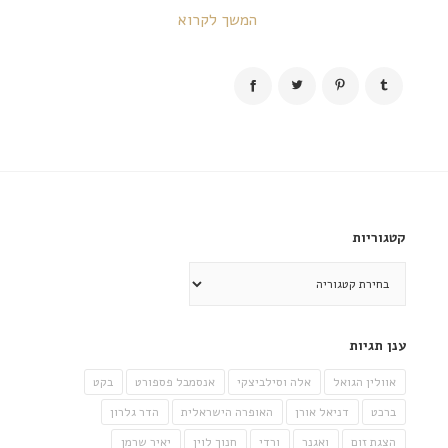
המשך לקרוא
קטגוריות
קטגוריות
ענן תגיות
אוולין הגואל
אלה וסילביצקי
אנסמבל פספורט
בקט
ברכט
דניאל אורן
האופרה הישראלית
הדר גלרון
הצגת זום
ואגנר
ורדי
חנוך לוין
יאיר שרמן