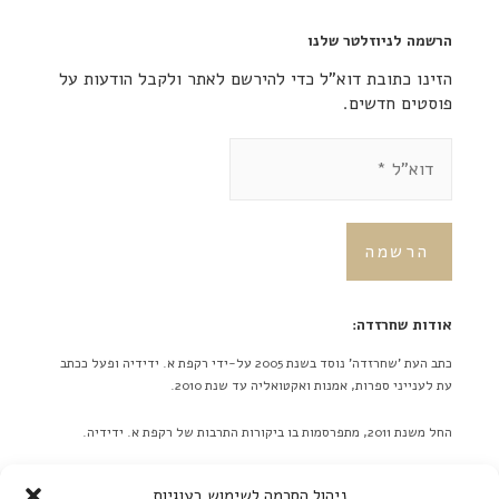
הרשמה לניוזלטר שלנו
הזינו כתובת דוא"ל כדי להירשם לאתר ולקבל הודעות על
פוסטים חדשים.
אודות שחרזדה:
כתב העת 'שחרזדה' נוסד בשנת 2005 על-ידי רקפת א. ידידיה ופעל ככתב
עת לענייני ספרות, אמנות ואקטואליה עד שנת 2010.
החל משנת 2011, מתפרסמות בו ביקורות התרבות של רקפת א. ידידיה.
באתר לא מתפרסמות ידיעות על אירועים מתוכננים בלוח אירועים או
ניהול הסכמה לשימוש בעוגיות