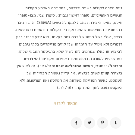
זוהי יצירה לקולות נשיים וככזאת, בחר זבה בארבע הקולות
הנשיים האופייניים: סופרן ראשון (גבוה), סופרן שני, מצו-סופרן
ואלט, כאילו היצירה נכתבה למקהלת נשים (SSMA) והדבר ניכר
בהרמוניות המופלאות שהוא רוקח בין הקולות בדואטים ובטרצטים.
בכלל, אולי בשל היותו של זבה זמר בעצמו, הוא יודע לכתוב נכון
לזמרים ולא מטיל על הזמרות שלו קווים מוזיקליים בלתי ניתנים
לביצוע או כאלו שגורמים להן לשיר שלא ברגיסטר הטבעי שלהן,
כמו שנצפו לאחרונה במחוזותינו באופרות מקוריות (
האדונית
והרוכל
/פרמונט,
האשה המופלאה שבתוכנו
/נצר). זה לא שאין
ביצירה קווים קשים לביצוע, אך עדיין נשמרת הבהירות של
הטקסט, כאשר המוזיקה משרתת את הטקסט ואת הפרשנות ולא
הטקסט נאנס לתוך המוזיקה. (2/1/16)
המשך לקרוא