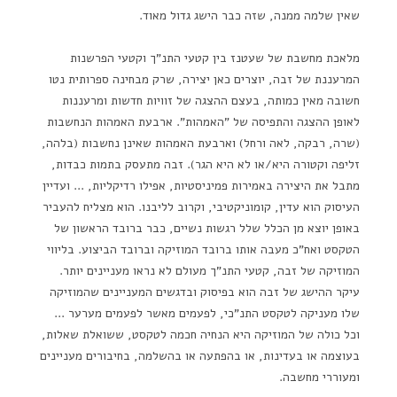
שאין שלמה ממנה, שזה כבר הישג גדול מאוד.
מלאכת מחשבת של שעטנז בין קטעי התנ"ך וקטעי הפרשנות
המרעננת של זבה, יוצרים כאן יצירה, שרק מבחינה ספרותית נטו
חשובה מאין כמותה, בעצם ההצגה של זוויות חדשות ומרעננות
לאופן ההצגה והתפיסה של "האמהות". ארבעת האמהות הנחשבות
(שרה, רבקה, לאה ורחל) וארבעת האמהות שאינן נחשבות (בלהה,
זליפה וקטורה היא/או לא היא הגר). זבה מתעסק בתמות כבדות,
מתבל את היצירה באמירות פמיניסטיות, אפילו רדיקליות, ... ועדיין
העיסוק הוא עדין, קומוניקטיבי, וקרוב לליבנו. הוא מצליח להעביר
באופן יוצא מן הכלל שלל רגשות נשיים, כבר ברובד הראשון של
הטקסט ואח"כ מעבה אותו ברובד המוזיקה וברובד הביצוע. בליווי
המוזיקה של זבה, קטעי התנ"ך מעולם לא נראו מעניינים יותר.
עיקר ההישג של זבה הוא בפיסוק ובדגשים המעניינים שהמוזיקה
שלו מעניקה לטקסט התנ"כי, לפעמים מאשר לפעמים מערער ...
וכל כולה של המוזיקה היא הנחיה חכמה לטקסט, ששואלת שאלות,
בעוצמה או בעדינות, או בהפתעה או בהשלמה, בחיבורים מעניינים
ומעוררי מחשבה.