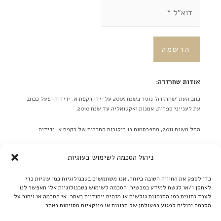
אודות שחרזדה:
כתב העת 'שחרזדה' נוסד בשנת 2005 על-ידי רקפת א. ידידיה ופעל ככתב
עת לענייני ספרות, אמנות ואקטואליה עד שנת 2010.
החל משנת 2011, מתפרסמות בו ביקורות התרבות של רקפת א. ידידיה.
באתר לא מתפרסמות ידיעות על אירועים מתוכננים בלוח אירועים או
ניהול הסכמה לשימוש בעוגיות
כפריוויו, אלא ביקורות בלבד! ברם, ידיעות על אירועים שונים יתקבלו
בברכה. אנא תאמו מראש שליחת תמונות גדולות.
כדי לספק את החוויה הטובה ביותר, אנו משתמשים בטכנולוגיות כמו עוגיות כדי
לאחסן ו/או לגשת למידע במכשיר. הסכמה לשימוש בטכנולוגיות אלו תאפשר לנו
קרא עוד ←
לעבד נתונים כמו התנהגות גולשים או מזהים ייחודיים באתר. אי הסכמה או ויתור על
הסכמה יכולים לפגוע בפעולתן של תכונות או פונקציות מסוימות באתר.
אנו ממשיכים לקדם את הספרות העברית: