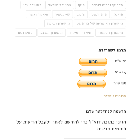
פדריקו גרסיה לורקה
פוקו
פסטיבל ישראל
פסטיבל עכו
פרינג'
פרפורמנס
צ'כוב
שייקספיר
תיאטרון גשר
תיאטרון האופרטה של בודפשט
תיאטרון הבימה
תיאטרון הקאמרי
תיאטרון מיקרו
תיאטרון תמונע
תיאטרונטו
תרמו לשחרזדה:
32 ש"ח
64 ש"ח
128 ש"ח
סכומים נוספים
הרשמה לניוזלטר שלנו
הזינו כתובת דוא"ל כדי להירשם לאתר ולקבל הודעות על
פוסטים חדשים.