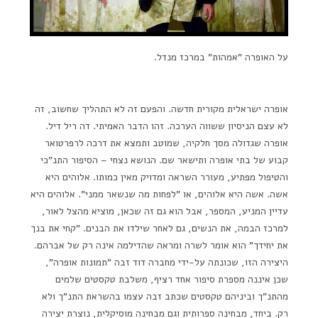
על האופרה "אמהות" במרכז מנדל.
אופרה ישראלית מקורית חדשה. והפעם זה לא התהליך שחשוב, זה
לא עצם הניסיון ששווה הערכה. זהו הדבר האמיתי. דה ריל דיל.
אופרה שגדולה מסך חלקיה, שמוטב ותמצא את דרכה לרפרטואר
קבוע של בתי אופרה ותישאר שם. הנושא נצחי – הסיפור התנ"כי
והטיפול מפתיע, מעורר השראה ומדויק מאין כמותו. אלוהים היא
אשה. אשה היא אלוהים, או "לפחות מה שנשאר ממני". אלוהים היא
עדיין המניע, המספר, אבל הוא גם זה שכאן, מוציא מהצל לאור,
למרכז הבמה, את הנשים, גם לאחר שילדו את הבנים. "קחי את בנך
את יחידך" הוא אומר לשרה ומראה שהדילמה אינה רק של אברהם.
היצירה הזו, שכונתה על-ידי מחברה דוד זבה "תמונות אופרה",
שכן איננה מספרת סיפור אחד רציף, משלבת טקסטים שלמים
מהתנ"ך וביניהם טקסטים שכתב זבה עצמו בהשראת התנ"ך ולא
רק. ביחד, מבחינה ספרותית וגם מבחינה מוסיקלית, נוצרת יצירה