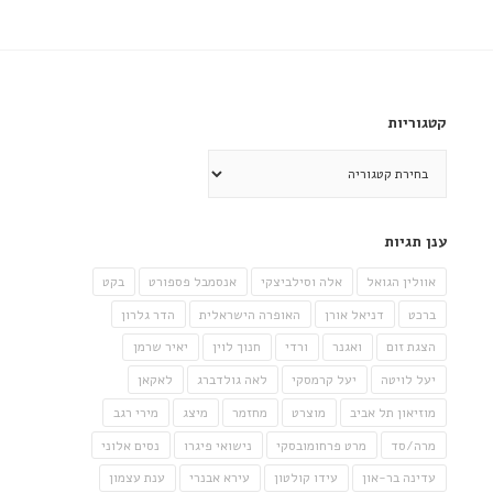
קטגוריות
קטגוריות
ענן תגיות
אוולין הגואל
אלה וסילביצקי
אנסמבל פספורט
בקט
ברכט
דניאל אורן
האופרה הישראלית
הדר גלרון
הצגת זום
ואגנר
ורדי
חנוך לוין
יאיר שרמן
יעל לויטה
יעל קרמסקי
לאה גולדברג
לאקאן
מוזיאון תל אביב
מוצרט
מחזמר
מיצג
מירי רגב
מרה/סד
מרט פרחומובסקי
נישואי פיגרו
נסים אלוני
עדינה בר-און
עידו קולטון
עירא אבנרי
ענת עצמון