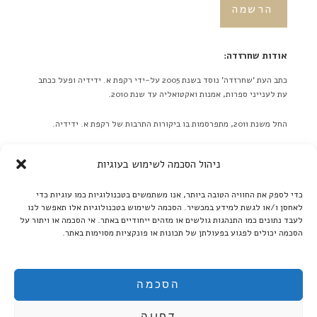
אודות שחרזדה:
כתב העת 'שחרזדה' נוסד בשנת 2005 על-ידי רקפת א. ידידיה ופעל ככתב
עת לענייני ספרות, אמנות ואקטואליה עד שנת 2010.
החל משנת 2011, מתפרסמות בו ביקורות התרבות של רקפת א. ידידיה.
באתר לא מתפרסמות ידיעות על אירועים מתוכננים בלוח אירועים או
ניהול הסכמה לשימוש בעוגיות
כפריוויו, אלא ביקורות בלבד! ברם, ידיעות על אירועים שונים יתקבלו
בברכה. אנא תאמו מראש שליחת תמונות גדולות.
כדי לספק את החוויה הטובה ביותר, אנו משתמשים בטכנולוגיות כמו עוגיות כדי
לאחסן ו/או לגשת למידע במכשיר. הסכמה לשימוש בטכנולוגיות אלו תאפשר לנו
קרא עוד ←
לעבד נתונים כמו התנהגות גולשים או מזהים ייחודיים באתר. אי הסכמה או ויתור על
הסכמה יכולים לפגוע בפעולתן של תכונות או פונקציות מסוימות באתר.
אנו ממשיכים לקדם את הספרות העברית:
בקרו אותנו גם ב'בית אוצר - ספרים אלקטרוניים':
הסכמה
דחייה