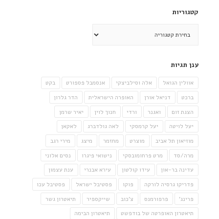
קטגוריות
קטגוריות
ענן תגיות
אוולין הגואל
אלה וסילביצקי
אנסמבל פספורט
בקט
ברכט
דניאל אורן
האופרה הישראלית
הדר גלרון
הצגת זום
ואגנר
ורדי
חנוך לוין
יאיר שרמן
יעל לויטה
יעל קרמסקי
לאה גולדברג
לאקאן
מוזיאון תל אביב
מוצרט
מחזמר
מיצג
מירי רגב
מרה/סד
מרט פרחומובסקי
נישואי פיגרו
נסים אלוני
עדינה בר-און
עידו קולטון
עירא אבנרי
ענת עצמון
פדריקו גרסיה לורקה
פוקו
פסטיבל ישראל
פסטיבל עכו
פרינג'
פרפורמנס
צ'כוב
שייקספיר
תיאטרון גשר
תיאטרון האופרטה של בודפשט
תיאטרון הבימה