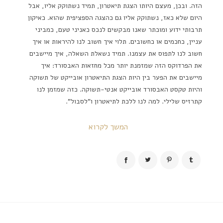
הזה. ובכן, מעצם היותו הצגת תיאטרון, תמיד נשתוקק אליו, אבל
היום שלא כאז, נשתוקק אליו גם כהצגה הספציפית שהוא. כאיקון
תרבותי ידוע ומוכתר שאנו מבקשים לנכס כאניני טעם, כמביני
עניין, כחכמים או כחשובים. תלוי איך חשוב לנו להיראות או איך
חשוב לנו לתפוס את עצמנו. תמיד נשאלת השאלה, איך מיישבים
את הפרדוקס הזה שמזמנת יותר מכל מחזאות האבסורד: איך
מיישבים את הפער בין היות הצגת התיאטרון אובייקט של תשוקה
והיות טקסט האבסורד אובייקט אנטי-תשוקה. כזה שמזמן לנו
קתרזיס שלילי. למה לנו ללכת לתיאטרון ו"לסבול".
המשך לקרוא