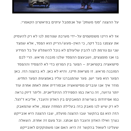
על ההצגה 'סוף משחק' של אנסמבל עיתים בתיאטרון הקאמרי.
אז לא היינו מטומטמים על-ידי מערכת שגורמת לנו לא רק להעסיק
את עצמנו בכל דקה, כי האין-מעש/הריק הוא הפסד, אלא שמצד
שני גם גורמת לנו להבין שלעולם לא נוכל להשתלט על כל המידע
בו אנו מופצצים, ושבעצם ההפסד שלנו מובנה מראש. הרי לכם
סיטואציה בקטיאנית – הפער בין המרוץ כדי לא להפסיד וההפסד
המובנה מראש. זו מציאות חיינו. והיא לא כאן. לא בהצגה הזו. כאן
הפער הוא פער ישן. פער שהתגברנו עליו באמצעות הפער החדש.
מוזר איך אנו עוברים מסיטואציה אבסורדית אחת לאחת אחרת עוד
יותר גרועה, זה נראה כמו הספירלה ההיגליאנית. וליתר דיוק נראה
כמו אפיזודות בשרשרת המאבקים בין האדון והעבד, אליבא ד'הגל.
לא רק שיש לנו מאבק כזה בעלילת המחזה עצמו, אלא שהמאבק
הזה הוא גם בהקשר שבו ההצגה מועלת, שבו ההצגה היא אובייקט
נצרך ואילו האדון והעבד הם אנחנו. וכל פעם זה אחרת. השאלה
שעלינו לשאול בהקשר זה היא: האם אנו משתוקקים לאובייקט