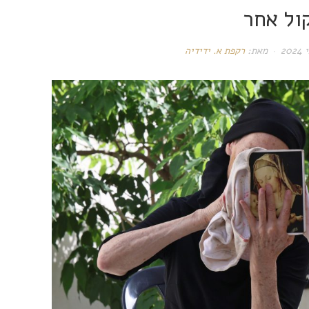
ול אחר
מאת:
רקפת א. ידידיה