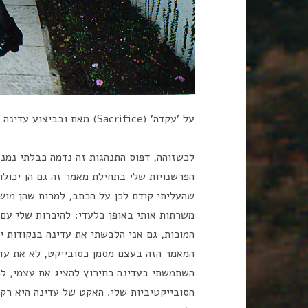
על 'עקדה' (Sacrifice) מאת ובביצוע עדינה בר-און (1998, 2023)
לכשזוהה, דפוס התנהגות זה נדמה כבלתי נמנע,
הפרשנויות שלי בתחילת מאמר זה גם הן יכולו
שהעליתי קודם לכן על הכתב, למרות שהן מושפ
משרתות אותי באופן בלעדי; להיכרות שלי עם 
המוכות, גם אני הלבשתי את עדינה בנקודות ייח
המאמר הזה בעצם מסמן כסובייקט, לא את עדי
השתמשתי בעדינה כתירוץ להציג את עצמי, לה
הסובייקטיביות שלי. האקט של עדינה היא רק 