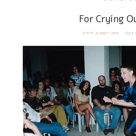
For Crying O
מאת:
רקפת א. ידידיה