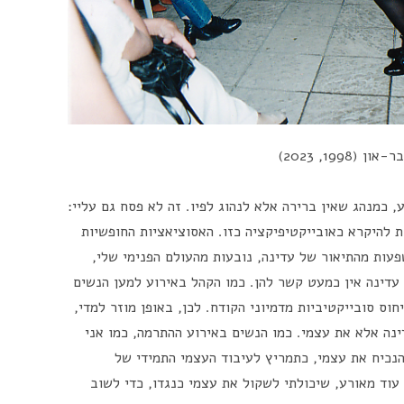
 כמנהג שאין ברירה אלא לנהוג לפיו. זה לא פסח גם עליי:
ת להיקרא כאובייקטיפיקציה כזו. האסוציאציות החופשיות
עות מהתיאור של עדינה, נובעות מהעולם הפנימי שלי,
עדינה אין כמעט קשר להן. כמו הקהל באירוע למען הנשים
וס סובייקטיביות מדמיוני הקודח. לכן, באופן מוזר למדי,
נה אלא את עצמי. כמו הנשים באירוע ההתרמה, כמו אני
נכיח את עצמי, כתמריץ לעיבוד העצמי התמידי של
עוד מאורע, שיכולתי לשקול את עצמי כנגדו, כדי לשוב