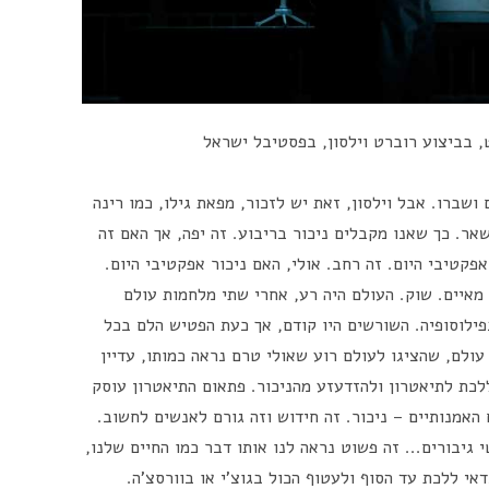
 בביצוע רוברט וילסון, בפסטיבל ישראל
 ושברו. אבל וילסון, זאת יש לזכור, מפאת גילו, כמו רינה
אר. כך שאנו מקבלים ניכור בריבוע. זה יפה, אך האם זה
פקטיבי היום. זה רחב. אולי, האם ניכור אפקטיבי היום.
 מאיים. שוק. העולם היה רע, אחרי שתי מלחמות עולם
פילוסופיה. השורשים היו קודם, אך כעת הפטיש הלם בכל
עולם, שהציגו לעולם רוע שאולי טרם נראה כמותו, עדיין
לכת לתיאטרון ולהזדעזע מהניכור. פתאום התיאטרון עוסק
האמנותיים – ניכור. זה חידוש וזה גורם לאנשים לחשוב.
 גיבורים... זה פשוט נראה לנו אותו דבר כמו החיים שלנו,
דאי ללכת עד הסוף ולעטוף הכול בגוצ'י או בוורסצ'ה.