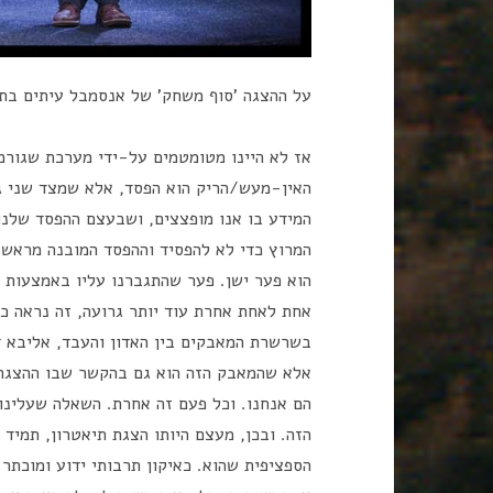
על ההצגה 'סוף משחק' של אנסמבל עיתים בתי
אז לא היינו מטומטמים על-ידי מערכת שגורמ
האין-מעש/הריק הוא הפסד, אלא שמצד שני גם
המידע בו אנו מופצצים, ושבעצם ההפסד שלנו
המרוץ כדי לא להפסיד וההפסד המובנה מראש. ז
הוא פער ישן. פער שהתגברנו עליו באמצעות ה
אחת לאחת אחרת עוד יותר גרועה, זה נראה כמו
בשרשרת המאבקים בין האדון והעבד, אליבא ד
אלא שהמאבק הזה הוא גם בהקשר שבו ההצגה מ
הם אנחנו. וכל פעם זה אחרת. השאלה שעלינו
הזה. ובכן, מעצם היותו הצגת תיאטרון, תמיד
הספציפית שהוא. כאיקון תרבותי ידוע ומוכתר