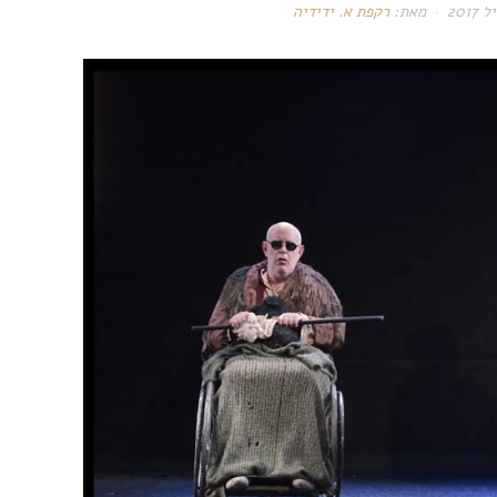
מאת:
רקפת א. ידידיה