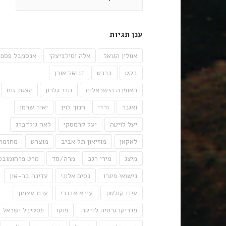
ענן תגיות
אוולין הגואל
אלה וסילביצקי
אנסמבל פספו
בקט
ברכט
דניאל אורן
האופרה הישראלית
הדר גלרון
הצגת זום
ואגנר
ורדי
חנוך לוין
יאיר שרמן
יעל לויטה
יעל קרמסקי
לאה גולדברג
לאקאן
מוזיאון תל אביב
מוצרט
מחזמר
מיצג
מירי רגב
מרה/סד
מרט פרחומובס
נישואי פיגרו
נסים אלוני
עדינה בר-און
עידו קולטון
עירא אבנרי
ענת עצמון
פדריקו גרסיה לורקה
פוקו
פסטיבל ישראל