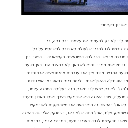
אטרון הקאמרי.
ת לנו לא רק להעסיק את עצמנו בכל דקה, כי
 גורמת לנו להבין שלעולם לא נוכל להשתלט על כל
 מובנה מראש. הרי לכם סיטואציה בקטיאנית – הפער בין
ו מציאות חיינו. והיא לא כאן. לא בהצגה הזו. כאן הפער
פער החדש. מוזר איך אנו עוברים מסיטואציה אבסורדית
 הספירלה ההיגליאנית. וליתר דיוק נראה כמו אפיזודות
'הגל. לא רק שיש לנו מאבק כזה בעלילת המחזה עצמו,
ועלת, שבו ההצגה היא אובייקט נצרך ואילו האדון והעבד
 לשאול בהקשר זה היא: האם אנו משתוקקים לאובייקט
 נשתוקק אליו, אבל היום שלא כאז, נשתוקק אליו גם כהצגה
 שאנו מבקשים לנכס כאניני טעם, כמביני עניין, כחכמים