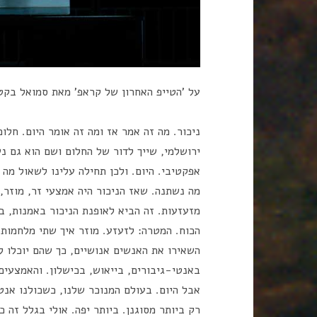
על 'הטייפ האחרון של קראפ' מאת סמואל בקט,
ניכור. מה זה אמר אז ומה זה אומר היום. חלום
ירושלמי, שייך לדור של החלום ושם הוא גם נש
אפקטיבי. היום. ולכן תחילה עלינו לשאול מה א
מה נשתנה. שאז הניכור היה אמצעי זר, מוזר,
מזעזעות. זה הביא לאופנת הניכור באמנות, ב
הכוח. המטרה: לזעזע. מוזר איך שתי מלחמות 
השאירו את האנשים אנושיים, כך שהם יוכלו ל
באנטי-גיבורים, בייאוש, בכישלון. והאמצעים 
אבל היום. בעולם המנוכר שלנו, כשכולנו אנטי
רק ביותר מסוגנן. ביותר יפה. אולי בגלל זה כ