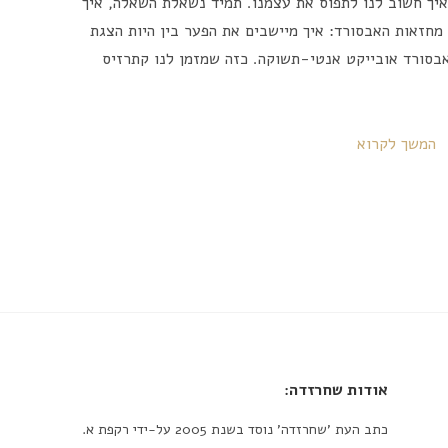
 איך חשוב לנו לתפוס את עצמנו. תמיד נשאלת השאלה, איך
מחזאות האבסורד: איך מיישבים את הפער בין היות הצגת
בסורד אובייקט אנטי-תשוקה. כזה שמזמן לנו קתרזיס
המשך לקרוא
אודות שחרזדה:
כתב העת 'שחרזדה' נוסד בשנת 2005 על-ידי רקפת א.