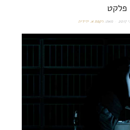
פלקט
מאת:
רקפת א. ידידיה