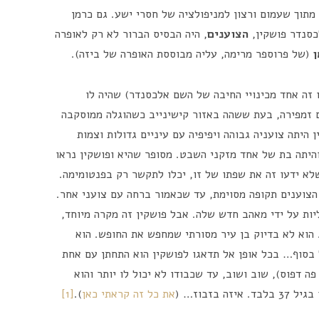
, מתוך שעמום ורצון למניפולציה של חסרי ישע. גם כרמן
כסנדר פושקין,
הצוענים
, היה הבסיס הברור לא רק לאופרה
(של פרוספר מרימה, עליה מבוססת האופרה של ביזה).
 זה אחד מכינויי החיבה של השם אלכסנדר) שהיה לו
 זמפירה, בעת ששהה באזור קישינייב כשהוגלה ממוסקבה
יתה צועניה גבוהה ויפיפיה עם עיניים גדולות וצמות
יתה בת של אחד מזקני השבט. מסופר שהיא ופושקין נראו
 שלא ידעו זה את שפתו של זו, יכלו לתקשר רק בפנטומימה.
הצוענים תקופה מסוימת, עד שכאמור ברחה עם צועני אחר.
ות על ידי מאהב חדש שלה. אבל פושקין זה מקרה מיוחד,
 הוא לא בדיוק בן עיר מסורתי שמחפש את החופש. הוא
בסוף… בכל אופן אל תדאגו לפושקין הוא התחתן עם אחת
ה דפוס), שוב ושוב, עד שכבודו לא יכול לו יותר והוא
בזבוז… (
את כל זה קראתי כאן
).
[1]