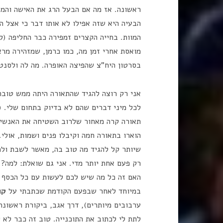
ראשונה. אז מה אם הבעל הרג את האישה והמאה
הבעיה היא שזה אפילו לא אותו דבר כי אצל ה
מואסת אחרי זמן מה, כמו כרמן, שמזהירה מראש
בסרטון היח"צ שהפיצה האופרה. מה לה ולסנט
אני רק רוצה להגיד שהתאורה היתה ממש טובה
לכל מיני דברים שהם לא בדיוק בתחום שלי. (
תאורה קרה מאחור שלרוב השטיחה את האנשי
הוארו בתאורה חמה וקיבלו פנים ושמות, אולי
רק פעם אחת יותר מדי. אני גם שואלת: למה?
האם זה כל מה שיש לכם לעשות עם כל הכסף של
במיוחד לאחר שבפעם הקודמת שכתבתי על
קו
ערבובים מיותרים), דרך אגב, ביקורת ראשונה 
לתת לי לכתוב את התוכנייה. טוב זה כבר לא י