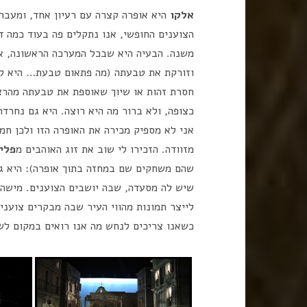
אלקו
היא אופרה קצרה עם רעיון אחד, ומעבר
הצוענים החופשי, אנו נתקלים פה בעוד כמה דמ
משנה. הבעיה היא שבכל המערכה הראשונה, אי
וזורקת את טבעתה (מה פתאום טבעת… היא לא 
חסרת זהות או שיוך שאוספת את טבעתה מהרצפ
כצופה, ולא ברור מה היא רוצה. היא גם נחר
אני לא מספיק מכירה את האופרה הזו ולכן חמק
מזוודה. הזכירו לי שוב את זוג האוהבים מ
פליא
שהם משחקים שם במחזה בתוך אופרה): היא גר
שיש לה מסעדה, שבה יושבים הצוענים. מישהו 
לייצר תמונות מהווי העיר שבה מבקרים צוענ
כשאנו צריכים לנחש מה אנו רואים במקום ל