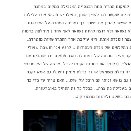
 למיקום המוזר תחת הכנסייה המגבילה במקום במחנה
ויות שקשה לנו לשייך אותן, כאילו יש פה אי אילו עלילות
 אפשר להבין את פשרן. כך זמפירה המחכה על המדרגות
נשואה ולא רוצה להיות נשואה לאף אחד ) מוחלפת בדמות
ה ועונדת אותה. היא עוקבת אחר ההתרחשויות מוטרדת,
דת מהקלפים של מגדת העתידות… לרגע אני חושבת שאולי
ה מעיני מהותה של דמות זו. והנה פתאום זוג אוהבים עם
צ'י
, (כלומר את דמויות הקומדיה דל-ארטה של האנמורטי
ה בדלת משמאל או גר בדלת מימין ויש לו גם אמא זקנה
גם נושא ונותן עם רוכל על שוט… האם צריך עד כדי כך
ים בעלילה כה צרה… בכלל כל זה התחיל באוברטורה,
שבת בשקט וליהנות מהמוזיקה…