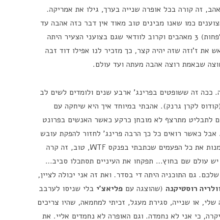
ב, זה קורה בכל אופרה שנייה בערך, גילו את אמריקה.
צוענים כמו שאנו מבינים טוב מאוד אין דבר כזה אהבה עד
המוות. בחייה הקצרים זמפירה כבר החליפה (לפחות) 3 מאהבים וקרוב לוודאי שגם בצועני הצעיר היתה
 את ז'וזה שזה יהיה קצר, כך מזכיר לנו אפילו דוד זבה
וצה שבאמת רוצה אהבה מעתה ועד עולם.
. ככה זה ששופטים בפרינג' ארבע שנים ולומדים לשים לב
קודוס לקרן גרנק). אהבתי במיוחד איך היא שיחקה עם
ם לתבליט מתרצף לא מובחן כרקע כאשר האנשים בפרונט
. אבל כאשר רואים כל כך הרבה פרינג' לחזור להפקת עובש
שיותר קל להגיד מה טוב בה, מאשר לשבת ולמנות את כל הפעמים שכתבתי בפנקס WTF, טוב, זה קרה
 יש עולם שם בחוץ… תפקחו את העיניים תסתכלו סביב…
כם. גם התוכניה היתה די בסדר. ואת זה אני יכולה לציין,
ולריה רוסטיקנה
(שהוצגה עם
פליאצ'י
בלי שניסו לערבב
שלי, או שנייה, סגירת מעגל, זכיתי למחמאה, שהיו צריכים
קרה, כי אני לא נחמדה. וגם האופרה לא נחמדים אליי. את