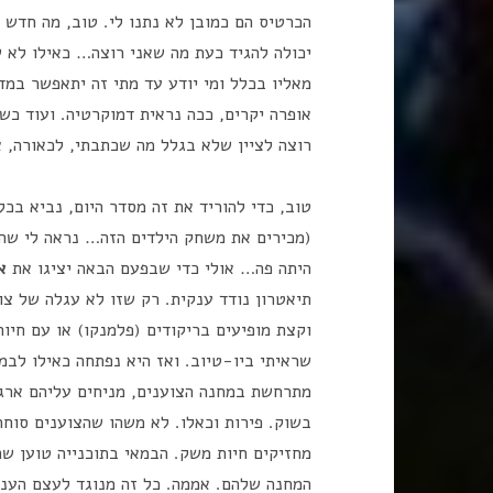
מאליו בכלל ומי יודע עד מתי זה יתאפשר במד
אופרה יקרים, ככה נראית דמוקרטיה. ועוד כשה
רוצה לציין שלא בגלל מה שכתבתי, לכאורה, א
טוב, כדי להוריד את זה מסדר היום, נביא בכ
(מכירים את משחק הילדים הזה… נראה לי שהם 
היתה פה… אולי כדי שבפעם הבאה יציגו את
א
תיאטרון נודד ענקית. רק שזו לא עגלה של צוע
וקצת מופיעים בריקודים (פלמנקו) או עם חי
שראיתי ביו-טיוב. ואז היא נפתחה כאילו לבמ
מתרחשת במחנה הצוענים, מניחים עליהם ארגז
בשוק. פירות וכאלו. לא משהו שהצוענים סוח
מחזיקים חיות משק. הבמאי בתוכנייה טוען ש
המחנה שלהם. אממה. כל זה מנוגד לעצם העני