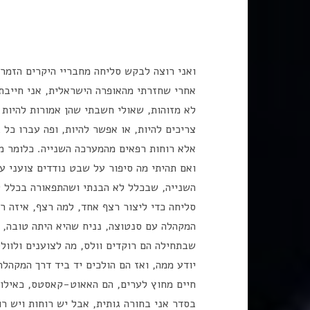
ואני רוצה לבקש סליחה מחבריי היקרים הזמרי
אחרי שחזרתי מהאופרה הישראלית, אני חייבת
לא מזוהות, שאולי חשבתי שהן אמורות להיות 
צריכים להיות, או אפשר להיות, ופה עברו כל
אלא רוחות רפאים מהמערכה השנייה. כלומר מ
ואם תהיתי מה סיפור על שבט נודדים צועני ע
השנייה, שבכלל לא הבנתי ושהתפאורה בכלל ל
סליחה כדי ליצור רצף אחד, למה רצף, איזה 
המקהלה עם סנטוצה, נניח שהיא היתה טובה, 
שבתחילה הם רוקדים וולס, מה לצוענים ולוולס
יודע ממה, ואז הם הולכים יד ביד דרך המקהלה
חיים מחוץ לערים, הם האאוט-קאסטס, כאילו 
בסדר אני בחורה גותית, אבל יש רוחות ויש 