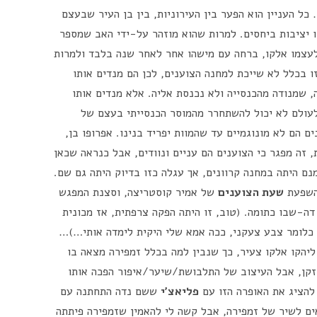
ל העניין הוא הפער בין העירוניות, בין בן העיר שבעצם
זו יציבות ביחסים. למרות שהוא מוזהר על-ידי האב שמספר
עצמו אלקו, ברחה עם מישהו אחר לאחר שנה בלבד ולמרות
 בכלל לא שייכת למחנה הצוענים, לכן הם מנדים אותו
, שמנודה מהכנסייה ולא נכנסת אליה. אלא מנדים אותו
לעולם לא יכול להשתחרר מהמוסר הכנסייתי בעצם של
ם הם לא מונוגמיים עד שהמוות יפריד בנינו. אפרופו בן,
 זה מפגר כי הצוענים הם עניים ונוודים, אבל כנראה שכאן
ם היתה במחנה קרוונים, אך עגלה כזו בדיוק היתה גם שם.
בהשפעת
שעת הצוענים
של אמיר קוסטריצה, וסצנת המפגש
דה-שבו כתומה. (טוב, זו היתה הפקה צרפתית, אז מכונית
 כלומר צבע צעקני, ככה אמא שלי היקית לימדה אותי…)…
ליהקו אלקו צעיר, כך שנבין למה בכלל זמפירה מצאה בו
 זקן, אבל העיצוב של התלבושת/שיער/איפור הפכה אותו
להציג את האופרה הזו עם
פליאצ'י
ששם נדה התחתנה עם
ים לשיר של זמפירה, אבל קשה לי להאמין שזמפירה פיתתה