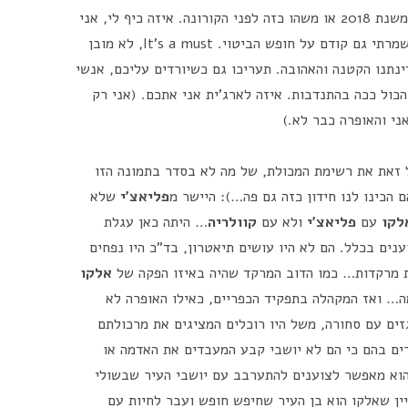
הכרטיס הם כמובן לא נתנו לי. טוב, מה חדש משנת 2018 או משהו כזה לפני הקורונה. איזה כיף לי, אני
יכולה להגיד כעת מה שאני רוצה… כאילו לא שמרתי גם קודם על חופש הביטוי. It's a must, לא מובן
ינתנו הקטנה והאהובה. תעריכו גם כשיורדים עליכם, אנשי
כול ככה בהתנדבות. איזה לארג'ית אני אתכם. (אני רק
ני והאופרה כבר לא.)
ל זאת את רשימת המכולת, של מה לא בסדר בתמונה הזו
הכינו לנו חידון כזה גם פה…): היישר מ
פליאצ'י
שלא
לקו
עם
פליאצ'י
ולא עם
קוולריה
… היתה כאן עגלת
נים בכלל. הם לא היו עושים תיאטרון, בד"כ היו נפחים
ות מרקדות… כמו הדוב המרקד שהיה באיזו הפקה של
אלקו
ה… ואז המקהלה בתפקיד הכפריים, כאילו האופרה לא
ים עם סחורה, משל היו רוכלים המציגים את מרכולתם
רים בהם כי הם לא יושבי קבע המעבדים את האדמה או
הוא מאפשר לצוענים להתערבב עם יושבי העיר שבשולי
ין שאלקו הוא בן העיר שחיפש חופש ועבר לחיות עם