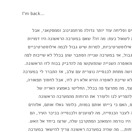
I'm back…
ם וסליחה עוד יותר גדולה מרחמנינוב וממסקאני, אבל
 לשאול כעת: מה זה? שאם במערכה הראשונה היו דמויות
אילוסטרטיביות, למרות שיש גבול לכמה אילוסטרטיביים
 גבול, אז במערכה שנייה הסתבר שהן בכלל לא שייכות לפה
האופרה השנייה שהתעקשו פה להדביק בכוח לזו הראשונה.
ושה מתחת לכנסייה נוצרית עם צלב, אז התברר לי במערכה
א שייכת לאופרה ההיא אלא רק לזו, אבל לחסוך תפאורה,
רצף, מה מתרצף פה בכלל, החליטו באמצע האריה של
להפריע לנו ולעורר את הרוחות מהמערכה הראשונה
, האם כי בייתו אותם במוות, כלומר גאלו אותם, אלוהים
 לעבר הכנסייה, מה לצוענים ולכנסייה בכיכר העיר, הם
היו נורמה והמאהב המתקרבן שלה, שרצו ביחד אל האש.
רוחות… מה שהיה במערכה ראשונה צריך להישאר במערכה