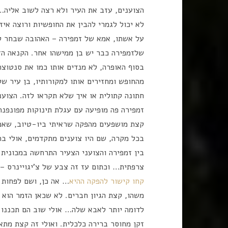
הצוענים, עזב את העיר ולא רצה לשוב אליה… כ
לא יכול לגמרי להבין את החופשיות ורוצה אי
על אשתו, אמא של זמפירה – האהובה שבחר ל
שלזמפירה כבר יש בן ממישהו אחר. הקנאה הזו
בסוף האופרה, לא מנדים אותו כמו את סנטוצה
מהחופש ומחזירים אותו למקורותיו, בן עיר ש
חתונה קתולית או איך שלא תקראו לזה. הצועני
זמפירה פה מופיעה עם עגלת תינוקות מפונפנת,
קצת מושפעים מהפקה שראיתי ביו-טיוב, שאמנ
בכל מקרה, שם היו צוענים מתקדמים, אולי 
בין זמפירה והצועני הצעיר התרחשה במכונית 
צרפתית… וכתום עז זה צבע של צ'יגויינרס –
קחו קישור להפקה ההיא
… אה כן, ושם לפחות 
משהו, קצת הגיון חברים. לא שכאן הזמר הוא
לדומה יותר לאבא שלה… אולי שוב הם תכננו 
זקן מחוסר ברירה כלכלית. ואולי זה קצת מתא