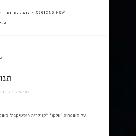
REGIONS NEW – צומת ספרותי
הלי
הס
תנו
פורסם ב-
21 בינואר 2023
על האופרות 'אלקו' ו'קוולריה רוסטיקנה' באו