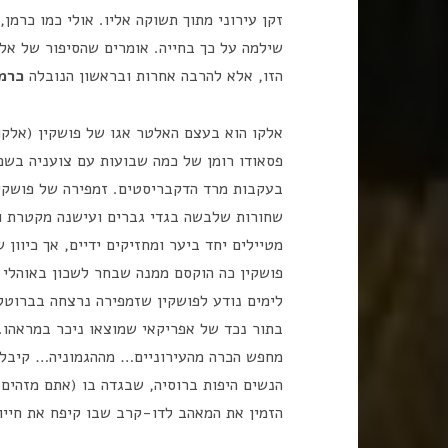
זקן עירוני מתוך תשוקה אליו. אולי כמו כרמן
שילמה על כך בחייה. אומרים שהסיפור של אל
הזו, אלא להרבה אחרות ובראשון הנובלה
כרמן
אלקו הוא בעצם האלטר אגו של פושקין (אלקו
פסאודו רומן של כמה שבועות עם צועניה בשם
בעקבות מרד הדקבריסטים. זמפירה של פושקין ה
שחורות שלבשה בגדי גברים ועישנה מקטרת וה
מטיילים יחד ביער ומחזיקים ידיים, אך כיוון
פושקין כה הוקסם ממנה שבחר לשכון באוהלי 
לימים נודע לפושקין שזמפירה נרצחה בברוטלי
בתור נכד של אפריקאי שמוצאו ניכר במראהו.
מחפש הכרה מהעירוניים… מההגמוניה… קיבל 
הנשים היפות ברוסיה, שבגדה בו (אתם מזהים פ
הזמין את המאהב לדו-קרב שבו קיפח את חייו בגיל 37 בלבד. איזה 