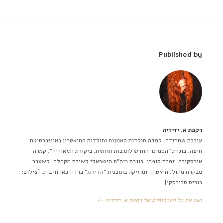
Published by
רקפת א. ידידיה
עורכת שחרזדה. למדה תולדות האמנות ותולדות התיאטרון באוניברסיטת
חיפה. בוגרת "הסמינר החדש לתרבות חזותית, ביקורת ותיאוריה", קמרה
אובסקורה. זמרת סופרן. בוגרת ביה"ס הישראלי לשירת מקהלה. לשעבר
מבקרת מחול, תיאטרון ומוזיקה בתוכנית "הדירוג" ברדיו כאן תרבות. [צילום:
בוריס סבירסקי]
הצג את כל הפרסומים של רקפת א. ידידיה ←