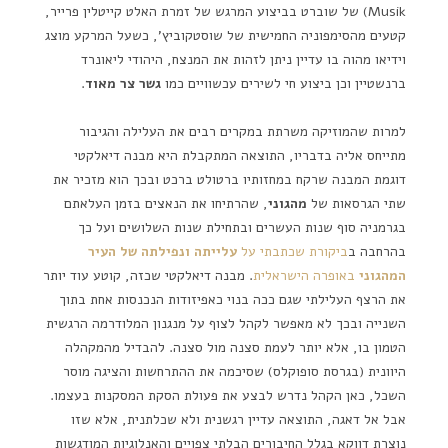
Musik) של שוברט בביצוע המרגש של זמרת האלט קייטלין פרייר,
קטעים מהסימפוניה החמישית של שוסטקוביץ', כשעל המרקע מוצג
וידיאו מהוה בו עדיין ניתן לזהות את המנצח, היהודי ליאונרד
ברנשטיין וכן ביצוע חי לשירים עכשוויים כמו
גשר צר מאוד
.
למרות שהמוזיקה משרתת במקרים רבים את העלילה והגיבור
מתייחס אליה בדבריו, התוצאה המתקבלת היא מבנה דיאלקטי
דוגמת המבנה שרקח במחזותיו ברטולט ברכט ובכך הוא מזכיר את
שתי הגרסאות של
מהגוני
, שהרתיחו את הנאצים בזמן העלאתם
בגרמניה סוף שנות העשרים ובתחילת שנות השלושים ועל כך
בהרחבה ב
ביקורת שכתבתי על
עלייתה ונפילתה של העיר
המהגוני
באופרה הישראלית
. מבנה דיאלקטי שכזה, קוטע עוד יותר
את הרצף העלילתי שגם ככה בנוי כאפיזודות הנכנסות אחת בתוך
השנייה ובכך לא מאפשר לקהל לצוף על מנגנון המלודרמה הרגשית
הטמון בו, אלא יותר לעמת סצנה מול סצנה. להבדיל מהמקהלה
היוונית (בגרסת סופוקלס) שסיכמה את ההתרחשות והציגה מוסר
השכל, כאן הקהל נדרש לבצע את פעולת הסקת המסקנות בעצמו.
אבל אל דאגה, התוצאה עדיין רגשנית ולא שכלתנית, אלא שזו
נוצרת דווקא בגלל החיבורים הבלתי צפויים והאנלוגיות המודגשות