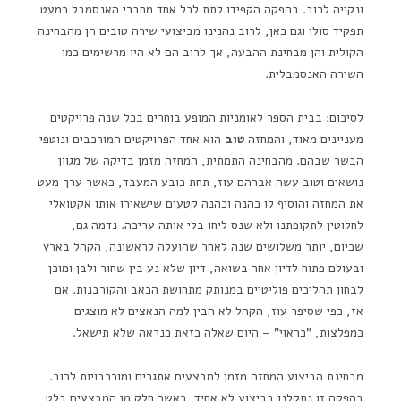
ונקייה לרוב. בהפקה הקפידו לתת לכל אחד מחברי האנסמבל כמעט
תפקיד סולו וגם כאן, לרוב נהנינו מביצועי שירה טובים הן מהבחינה
הקולית והן מבחינת ההבעה, אך לרוב הם לא היו מרשימים כמו
השירה האנסמבלית.
לסיכום: בבית הספר לאומניות המופע בוחרים בכל שנה פרויקטים
מעניינים מאוד, והמחזה
טוב
הוא אחד הפרויקטים המורכבים ונוטפי
הבשר שבהם. מהבחינה התמתית, המחזה מזמן בדיקה של מגוון
נושאים וטוב עשה אברהם עוז, תחת כובע המעבד, כאשר ערך מעט
את המחזה והוסיף לו כהנה וכהנה קטעים שישאירו אותו אקטואלי
לחלוטין לתקופתנו ולא שנס ליחו בלי אותה עריכה. נדמה גם,
שכיום, יותר משלושים שנה לאחר שהועלה לראשונה, הקהל בארץ
ובעולם פתוח לדיון אחר בשואה, דיון שלא נע בין שחור ולבן ומוכן
לבחון תהליכים פוליטיים במנותק מתחושת הכאב והקורבנות. אם
אז, כפי שסיפר עוז, הקהל לא הבין למה הנאצים לא מוצגים
כמפלצות, "כראוי" – היום שאלה כזאת כנראה שלא תישאל.
מבחינת הביצוע המחזה מזמן למבצעים אתגרים ומורכבויות לרוב.
בהפקה זו נתקלנו בביצוע לא אחיד, כאשר חלק מן המבצעים בלט