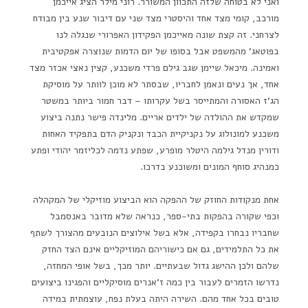
ואני לא בטוחה שלזה התכוון המשורר. רוני מילר הציג אייכמן
מורכב, קומי מצד אחד והיסטרי מצד שני עם דיבור שנע בין מבודח
לצרחני. זה קצת שונה מאייכמן הפקידון האפרורי שנגלה לנו
בפוטאג' מהמשפט אבל בסופו של יום הדמות שנוצרה אפקטיבית
ואמינה. מיכאל שיימן שגב גילם פרדי משכנע, קצין נאצי אכזר מצד
אחד, אך נעים ונאמן לחבריו, שבסתר לא מוכן לוותר על מוסיקת
הג'ז האסורה והמתייסר בשל עקרותו – דבר חמור ביותר במשטר
שמקדש את ההולדה של ילדים אריים. מלינדה פישר נתנה ביצוע
משכנע למונולוג על נקניקיית הכבד ונקניק הדם בתפקיד האחות
ודורין מנדל גילמה היטלר מופרע, שפתע נדמה לכליזמר יהודי ופתע
כמנהיג סוחף המונים ומשוכנע בדרכו.
אחת מנקודות החוזק של ההפקה הוא הביצוע מוזיקלי של המקהלה
וכפי שקורה בהפקות בתי-ספר, כנראה שלא מדובר באנסמבל
שחבריו נבחרו בקפידה, אלא בשל אילוצים הנובעים מהצורך לשתף
את כל התלמידים, גם אם כישוריהם המוזיקליים אינם הצד החזק
שלהם ולכן ההישג גדול שבעתיים. יותר מכך, בשל אופי המחזה,
נדרשו הזמרים לעבור בין כמה ז'אנרים מוסיקליים והפגינו ביצועים
טובים בכל אחד מהם. השירה היתה בעלת נפח, עוצמתית במידה