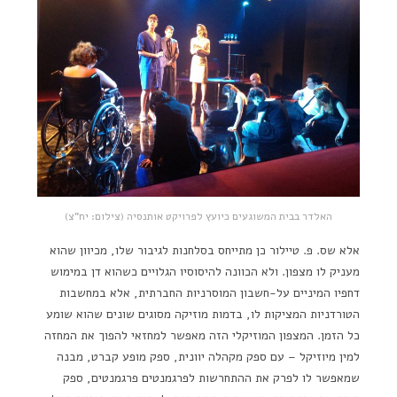
האלדר בבית המשוגעים כיועץ לפרויקט אותנסיה (צילום: יח"צ)
אלא שס. פ. טיילור כן מתייחס בסלחנות לגיבור שלו, מכיוון שהוא
מעניק לו מצפון. ולא הכוונה להיסוסיו הגלויים כשהוא דן במימוש
דחפיו המיניים על-חשבון המוסרניות החברתית, אלא במחשבות
הטורדניות המציקות לו, בדמות מוזיקה מסוגים שונים שהוא שומע
כל הזמן. המצפון המוזיקלי הזה מאפשר למחזאי להפוך את המחזה
למין מיוזיקל – עם ספק מקהלה יוונית, ספק מופע קברט, מבנה
שמאפשר לו לפרק את ההתחרשות לפרגמנטים פרגמנטים, ספק