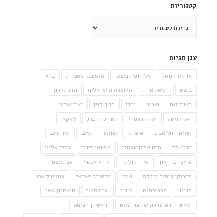
קטגוריות
קטגוריות
ענן תגיות
אוולין הגואל
אלה וסילביצקי
אנסמבל פספורט
בקט
ברכט
דניאל אורן
האופרה הישראלית
הדר גלרון
הצגת זום
ואגנר
ורדי
חנוך לוין
יאיר שרמן
יעל לויטה
יעל קרמסקי
לאה גולדברג
לאקאן
מוזיאון תל אביב
מוצרט
מחזמר
מיצג
מירי רגב
מרה/סד
מרט פרחומובסקי
נישואי פיגרו
נסים אלוני
עדינה בר-און
עידו קולטון
עירא אבנרי
ענת עצמון
פדריקו גרסיה לורקה
פוקו
פסטיבל ישראל
פסטיבל עכו
פרינג'
פרפורמנס
צ'כוב
שייקספיר
תיאטרון גשר
תיאטרון האופרטה של בודפשט
תיאטרון הבימה