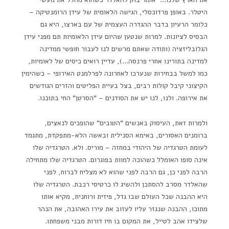
היטלר. באופן פרדוכסלי, הגישה הלאומית של עידן הרומנטיקה –
כלומר הרעיון בדבר ההגדרה העצמית של עם בארצו, היא גם
הבסיס לציונות. למרות שנטען שהיום עידן הלאומיות תם מפני עידן
הגלובליזציה (ותודה שאתם מרשים לנו לעבור חופשי ממדינה
למדינה בתורינו אחרי פרנסה…), עדיין רואים כיסים של לאומיות,
כמו למשל בבחירות שנערכו לאחרונה לפרלמנט האירופי – כשהימין
הקיצוני קיבל קולות רבים, בצל בעיית הפליטים והזרים הגודשים
את אירופה. ולנו, לנו יש את הסודנים – "הסרטן" החי בתוכנו.
ולמרות זאת, העיסוק באנשים "הטובים" שהופכים לנאצים,
ברומנים האסורים, באימא הסנילית ובאשה הלא-מתפקדת, מתגמד
לעומת הטרגדיה של היהודי במחזה – מוריס. ולא. הטרגדיה שלו
אינה סופו האומלל כשהוכה למוות בפוגרום. הטרגדיה שלו מתחילה
הרבה לפני כן, גם הרבה לפני שהוא לא מצליח לברוח, לפני
שהאלדר מסרב להסתכן ולהשיג לו כרטיסי רכבת. הטרגדיה שלו
היא ההבנה שכל העולם שבו גדל, פיזית ורוחנית, מקיא אותו
מתוכו, ההבנה שנגזר עליו לעזוב את עירו האהובה, את הנהר
שלצידו אהב לטייל, את המקום בו חיו דורות מבני משפחתו.