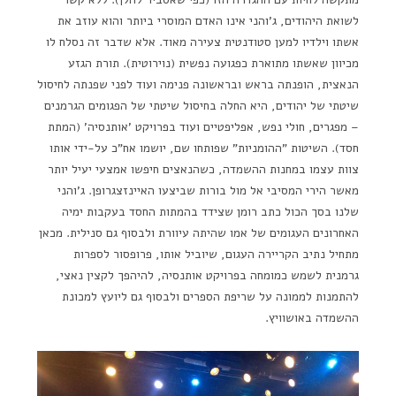
לשואת היהודים, ג'והני אינו האדם המוסרי ביותר והוא עוזב את
אשתו וילדיו למען סטודנטית צעירה מאוד. אלא שדבר זה נסלח לו
מכיוון שאשתו מתוארת כפגועה נפשית (נוירוטית). תורת הגזע
הנאצית, הופנתה בראש ובראשונה פנימה ועוד לפני שפנתה לחיסול
שיטתי של יהודים, היא החלה בחיסול שיטתי של הפגומים הגרמנים
– מפגרים, חולי נפש, אפליפטיים ועוד בפרויקט 'אותנסיה' (המתת
חסד). השיטות "ההומניות" שפותחו שם, יושמו אח"כ על-ידי אותו
צוות עצמו במחנות ההשמדה, כשהנאצים חיפשו אמצעי יעיל יותר
מאשר הירי המסיבי אל מול בורות שביצעו האיינזצגרופן. ג'והני
שלנו בסך הכול כתב רומן שצידד בהמתות החסד בעקבות ימיה
האחרונים העגומים של אמו שהיתה עיוורת ולבסוף גם סנילית. מכאן
מתחיל נתיב הקריירה העגום, שיוביל אותו, פרופסור לספרות
גרמנית לשמש כמומחה בפרויקט אותנסיה, להיהפך לקצין נאצי,
להתמנות לממונה על שריפת הספרים ולבסוף גם ליועץ למכונת
ההשמדה באושוויץ.