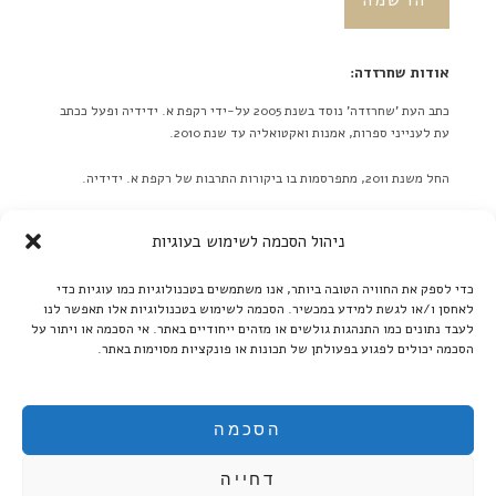
אודות שחרזדה:
כתב העת 'שחרזדה' נוסד בשנת 2005 על-ידי רקפת א. ידידיה ופעל ככתב
עת לענייני ספרות, אמנות ואקטואליה עד שנת 2010.
החל משנת 2011, מתפרסמות בו ביקורות התרבות של רקפת א. ידידיה.
באתר לא מתפרסמות ידיעות על אירועים מתוכננים בלוח אירועים או
ניהול הסכמה לשימוש בעוגיות
כפריוויו, אלא ביקורות בלבד! ברם, ידיעות על אירועים שונים יתקבלו
בברכה. אנא תאמו מראש שליחת תמונות גדולות.
כדי לספק את החוויה הטובה ביותר, אנו משתמשים בטכנולוגיות כמו עוגיות כדי
לאחסן ו/או לגשת למידע במכשיר. הסכמה לשימוש בטכנולוגיות אלו תאפשר לנו
קרא עוד ←
לעבד נתונים כמו התנהגות גולשים או מזהים ייחודיים באתר. אי הסכמה או ויתור על
הסכמה יכולים לפגוע בפעולתן של תכונות או פונקציות מסוימות באתר.
אנו ממשיכים לקדם את הספרות העברית:
בקרו אותנו גם ב'בית אוצר - ספרים אלקטרוניים':
הסכמה
דחייה