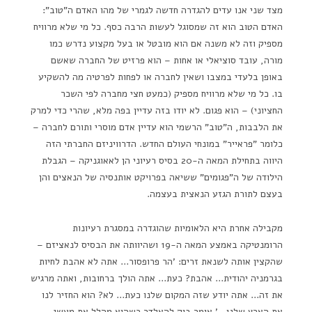
מצד שני אנו עדים להגדרה חדשה לגמרי של מהו האדם ה"טוב":
האדם הטוב הוא זה שמסוגל לעשות הרבה כסף. כל מי שלא מרוויח
מספיק וזה לא משנה אם הוא מובטל או בעל מקצוע נדרש כמו
מורה, עובד סוציאלי או אחות – הוא פרזיט של החברה שאשם
באופן בלעדי במצבו ושאין לחברה או לפחות לפרטיה מה להשקיע
בו. כל מי שלא מרוויח מספיק (כמעט חצי מחברה לפי השכר
החציוני) – הוא פגום. לא יודו בזה עדיין בפה מלא, שהרי כדי למרק
את הלבבות, ה"טוב" הרשמי הוא עדיין אדם מוסרי ותורם לחברה –
כלומר "פראייר" במונחי העולם החדש. הדרוויניזם החברתי הזה
היווה בתחילת המאה ה-20 בסיס רעיוני הן לאאוגניקה – הגבלת
הילודה של ה"פגומים" ששיאה בפרויקט אותנסיה של הנאצים והן
בעצם לתורת הגזע הנאצית בעצמה.
מקבילה אחרת היא הלאומיות שהוגדרה במסגרת רעיונות
הרומנטיקה באמצע המאה ה-19 ושהיוותה את הבסיס לנאציזם –
שהקצין אותה לשנאת זרים: 'הר פרופסור… אתה לא אהבת לחיות
בגרמניה יהודית… אהבת? כעת… אתה הולך ברחובות, ואתה מרגיש
את זה… אתה יודע שזה המקום שלנו כעת… לא? הוא החזיר לנו
את הארץ שלנו…' אומר בוק להאלדר כשהוא מהלל את מעשי