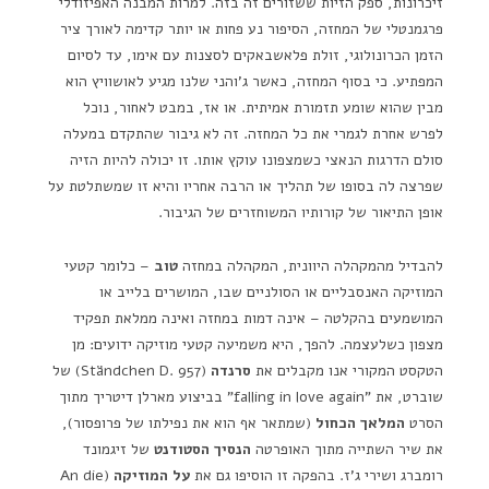
זיכרונות, ספק הזיות ששזורים זה בזה. למרות המבנה האפיזודלי
פרגמנטלי של המחזה, הסיפור נע פחות או יותר קדימה לאורך ציר
הזמן הכרונולוגי, זולת פלאשבאקים לסצנות עם אימו, עד לסיום
המפתיע. כי בסוף המחזה, כאשר ג'והני שלנו מגיע לאושוויץ הוא
מבין שהוא שומע תזמורת אמיתית. או אז, במבט לאחור, נוכל
לפרש אחרת לגמרי את כל המחזה. זה לא גיבור שהתקדם במעלה
סולם הדרגות הנאצי כשמצפונו עוקץ אותו. זו יכולה להיות הזיה
שפרצה לה בסופו של תהליך או הרבה אחריו והיא זו שמשתלטת על
אופן התיאור של קורותיו המשוחזרים של הגיבור.
להבדיל מהמקהלה היוונית, המקהלה במחזה
טוב
– כלומר קטעי
המוזיקה האנסבליים או הסולניים שבו, המושרים בלייב או
המושמעים בהקלטה – אינה דמות במחזה ואינה ממלאת תפקיד
מצפון כשלעצמה. להפך, היא משמיעה קטעי מוזיקה ידועים: מן
הטקסט המקורי אנו מקבלים את
סרנדה
(Ständchen D. 957) של
שוברט, את "falling in love again" בביצוע מארלן דיטריך מתוך
הסרט
המלאך הכחול
(שמתאר אף הוא את נפילתו של פרופסור),
את שיר השתייה מתוך האופרטה
הנסיך הסטודנט
של זיגמונד
רומברג ושירי ג'ז. בהפקה זו הוסיפו גם את
על המוזיקה
(An die