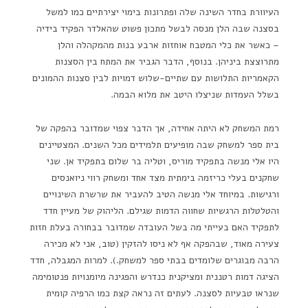
העיוורת בחדר השינה שלה ופתרונות בימוי יצירתיים כמו למשל
בסצנה שבה הלן מנסה לבשל מתכון פשוט שהאלדר הפקיד בידיה
– כאשר את כלי המטבח אוחזות ארבע בנות מהמקהלה והלן
מתרוצצת ביניהן. בנוסף, הדבר הגביר את המתח בין הסצנות
הקאמריות התלושות עם שתיים-שלוש דמויות לבין סצנות ההמונים
בשלל העמדות שניצלו היטב את מלוא הבמה.
רמת המשחק לא היתה אחידה, אך הדבר צפוי שמדובר בהפקה של
בית ספר למשחק שבה מופיעים תלמידים מכל השנים. המצטיינים
היו אלי מנשה בתפקיד מוריס, וטליה בר שלום בתפקיד אן. שני
שחקנים בעלי כריזמה בימתית מצד אחד ומשחק רווי ניואנסים
ורגישות. במיוחד אלי מנשה הטיב להעביר את שרשרת השינויים
והטלטלות הרגשיות שחווה הדמות שגילם. הליהוק של מעיין חדד
לתפקיד האם בעייתי מה בשל העובדה שמדובר בבחורה בעלת חזות
צעירה מאוד, שבהפקה אף לא ניסו להזקין (טוב, אני לא מכירה
הרבה מבוגרים שלומדים בבתי ספר למשחק.). למרות המגבלה, חדד
הציגה דמות רטננית ומציקנית כנדרש והפגינה מיומנויות פנטומימה
שנראו טבעיות לסצנה. לעתים זה נראה קצת כמו הרפיה קומית