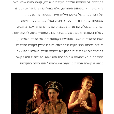
לקטסטרופה שהיתה מלחמת העולם השנייה, קטסטרופה שלא באה
לידי ביטוי רק בשואת היהודים, אלא בחוליים רבים אחרים ובסופו
של דבר למוות של כ-40 מיליון איש. קטסטרופה שנבעה
מקטסטרופה אחרת – הפסד גרמניה במלחמת העולם הראשונה
וקריסת הכלכלה הגרמנית בעקבות הפיצויים שהתחייבה גרמניה
לשלם בהסכמי ורסאי. אולם מעבר לכך. המחזאי ניסה לתהות יותר,
האם התהליכים האלו שהובילו לקטסטרופה של הרייך השלישי,
יכולים לקרות בכל מקום ולכל אחד. 'נותרו עדיין לקחים החייבים
להילמד אם אנו יכולים לבחון את זוועות הרייך השלישי כתוצאת
המורכבות האינסופית של החברה האנושית בת זמננו ולא כקשר
פשוט שקשרה חבורת פושעים ומטורפים.' הוא כותב בהקדמה.