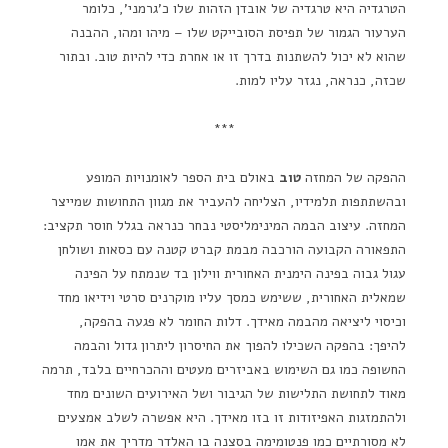
הטרגדיה היא טרגדיה של אובדן הזהות שלו כ'גרמני', כלומר
הערעור הגמור של תפיסת הסובייקט שלו – מיהו ומהו, ההבנה
שהוא לא יכול להשתנות בדרך זו או אחרת כדי להיות טוב. ובתור
שכזה, כנראה, נגזר עליו למות.
***
ההפקה של המחזה
טוב
באולם בית הספר לאומנויות המופע
ובהשתתפות תלמידיו, הצליחה להעביר את מגוון התחושות שמייצר
המחזה. עיצוב הבמה המינימליסטי נבחר כנראה בגלל חוסר תקציב:
התפאורה הקבועה הורכבה מבמת קברט קטנה עם כסאות ושולחן
עגול גבוה בפינה הימנית האחורית ווילון בד שנמתח על הפינה
שמאלית האחורית, ששימש כמסך עליו מוקרנים סרטי וידיאו מחד
וכיסוי ליציאה מהבמה מאידך. דלות החומר לא פגעה בהפקה,
להיפך: בהפקה השכילו להפוך את החיסרון ליתרון גדול והבמה
החשופה כמו גם השימוש באביזרים מעטים וההכרחיים בלבד, תרמה
מאוד לתחושת התלישות של הגיבור ושל האירועים השונים מחד
ולהתמזגות האפיזודות זו בזו מאידך. היא אפשרה לשלב אמצעים
לא מסורתיים כמו פנטומימה בסצנה בו האלדר מדריך את אמו