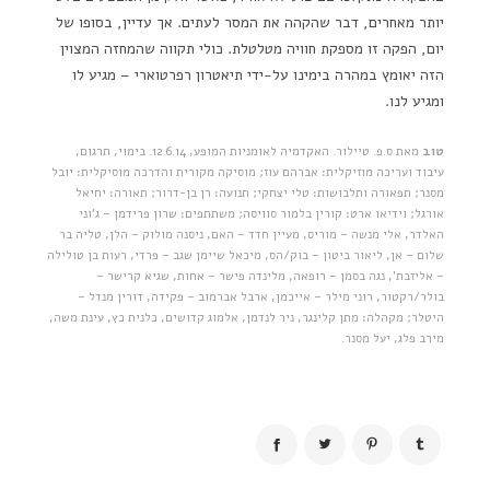
יותר מאחרים, דבר שהקהה את המסר לעתים. אך עדיין, בסופו של
יום, הפקה זו מספקת חוויה מטלטלת. כולי תקווה שהמחזה המצוין
הזה יאומץ במהרה בימינו על-ידי תיאטרון רפרטוארי – מגיע לו
ומגיע לנו.
טוב
מאת ס.פ. טיילור. האקדמיה לאומניות המופע, 12.6.14. בימוי, תרגום,
עיבוד ועריכה מוזיקלית: אברהם עוז; מוסיקה מקורית והדרכה מוסיקלית: יובל
מסנר; תפאורה ותלבושות: טלי יצחקי; תנועה: רן בן-דרור; תאורה: יחיאל
אורגל; וידיאו ארט: קורין בלמור סוויסה; משתתפים: שרון פרידמן – ג'וני
האלדר, אלי מנשה – מוריס, מעיין חדד – האם, ניסנה מולוק – הלן, טליה בר
שלום – אן, ליאור ביטון – בוק/הס, מיכאל שיימן שגב – פרדי, רעות בן טולילה
– אליזבת', נגה בסמן – רופאה, מלינדה פישר – אחות, שגיא קרישר –
בולר/רקטור, רוני מילר – אייכמן, ארבל אברמוב – פקידה, דורין מנדל –
היטלר; מקהלה: מתן קלינגר, ניר לנדמן, אלמוג קדושים, כלנית כץ, עינת משה,
מירב פלג, יעל מסנר.