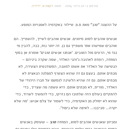
פורסם ב-
22 ביוני 2014
מאת:
רקפת א. ידידיה
על ההצגה "טוב" מאת ס.פ. טיילור באקדמיה לאמנויות המופע.
אנשים אוהבים לסווג סיווגים. אנשים אוהבים לשייך, להשתייך. הם
אוהבים שמישהו אחר משתייך גם כן. זה יותר נוח, ככה, להבין מי
נגד מי, הרעים מול הטובים. 'אנחנו אנשים טובים' אומרת אן בסוף
המחזה, רומזת לאהובה ג'והני האלדר, שמה שקרה ביניהם –
הנטישה של האלדר את אשתו למענה, הסטודנטית הצעירה, לא
מכתים אותם. בעצם גם זה שהוא הצטרף למפלגה הנאצית לא
מכתים אותם. גם זה שהיא הלשינה לגסטפו על חברו היהודי של
האלדר, מוריס, לא מכתים אותם. היא עשתה מה שצריך, כדי
להתקיים בעולם הזה שלתוכו הם נזרקו, כדי להמשיך לשרוד, כדי
שהוא לא יסולק מן האקדמיה, כדי לשמור על צלם אנוש: 'מה שלא
יקרה… סביבנו… לאיפה שלא ניפול'.
ומכיוון שאנשים אוהבים לסווג, המחזה
טוב
– שעוסק באנשים
החיים בגרמניה בזמן עליית הנאצים, שבין הדמויות שלו נמנים גם