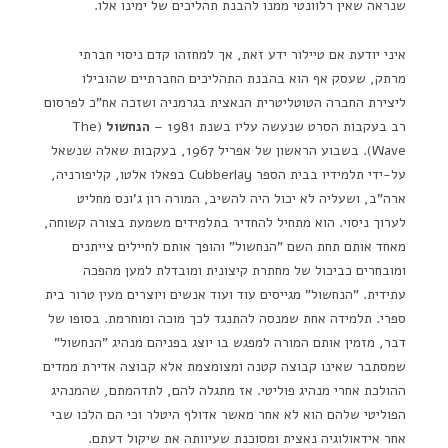
שנראה שאין רלוונטי ממנו להבנת תהליכים של ימינו אלו.
איני יודעת אם טיילור ידע זאת, אך למחזהו קדם ניסוי חברתי
מרתק, שעסק אף הוא בהבנת התהליכים החברתיים שהובילו
ליצירת החברה הטוטליטרית הנאצית בגרמניה ושזכה אח"כ לפרסום
רב בעקבות הסרט שנעשה עליו בשנת 1981 –
הנחשול
(The
Wave). בשבוע הראשון של אפריל 1967, בעקבות שאלה שנשאל
על-ידי תלמידיו בבית הספר Cubberlay בפאלו אלטו, קליפורניה,
ארה"ב, ושעליה לא יכול היה להשיב, המורה רון ג'ונס מחליט
לערוך ניסוי. הוא מתחיל להחדיר בתלמידים משמעת בצורה קשוחה,
מאחד אותם תחת השם "הנחשול" והופך אותם לחיילים צייתנים
ומובחרים כביכול של מחתרת קיצונית ומובדלת למען מהפכה
עתידית. "הנחשול" מגייסים עוד ועוד אנשים ויוצרים מעין טרור בית
ספרי. תלמידה אחת שמנסה להתנגד לכך מוכה ומוחרמת. בסופו של
דבר, מזמין אותם המורה למפגש בו יוצג בפניהם מנהיג "הנחשול"
שמסתבר שאינו קבוצה קטנה ומצומצמת אלא קבוצה אדירת ממדים
ההולכת אחרי מנהיג פוליטי. אז מתגלה להם, לתדהמתם, שהמנהיג
הפוליטי שלהם הוא לא אחר מאשר אדולף היטלר וכי הם הלכו שבי
אחר אידאולוגיה נאצית ומסוכנת שעיוותה את שיקול דעתם.