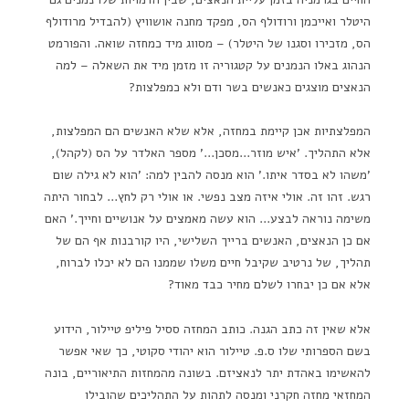
היטלר ואייכמן ורודולף הס, מפקד מחנה אושוויץ (להבדיל מרודולף
הס, מזכירו וסגנו של היטלר) – מסווג מיד כמחזה שואה. והפורמט
הנהוג באלו הנמנים על קטגוריה זו מזמן מיד את השאלה – למה
הנאצים מוצגים כאנשים בשר ודם ולא כמפלצות?
המפלצתיות אכן קיימת במחזה, אלא שלא האנשים הם המפלצות,
אלא התהליך. 'איש מוזר…מסכן…' מספר האלדר על הס (לקהל),
'משהו לא בסדר איתו.' הוא מנסה להבין למה: 'הוא לא גילה שום
רגש. זהו זה. אולי איזה מצב נפשי. או אולי רק לחץ… לבחור היתה
משימה נוראה לבצע… הוא עשה מאמצים על אנושיים וחייך.' האם
אם כן הנאצים, האנשים ברייך השלישי, היו קורבנות אף הם של
תהליך, של נרטיב שקיבל חיים משלו שממנו הם לא יכלו לברוח,
אלא אם כן יבחרו לשלם מחיר כבד מאוד?
אלא שאין זה כתב הגנה. כותב המחזה ססיל פיליפ טיילור, הידוע
בשם הספרותי שלו ס.פ. טיילור הוא יהודי סקוטי, כך שאי אפשר
להאשימו באהדת יתר לנאציזם. בשונה מהמחזות התיאוריים, בונה
המחזאי מחזה חקרני ומנסה לתהות על התהליכים שהובילו