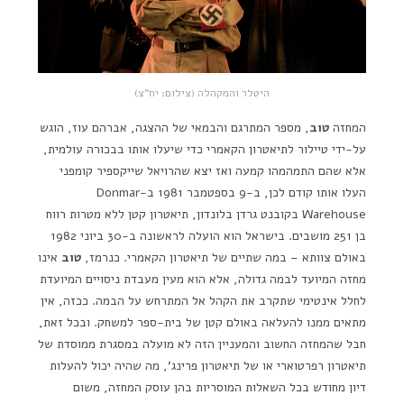
היטלר והמקהלה (צילום: יח"צ)
המחזה
טוב
, מספר המתרגם והבמאי של ההצגה, אברהם עוז, הוגש
על-ידי טיילור לתיאטרון הקאמרי כדי שיעלו אותו בבכורה עולמית,
אלא שהם התמהמהו קמעה ואז יצא שהרויאל שייקספיר קומפני
העלו אותו קודם לכן, ב-9 בספטמבר 1981 ב-Donmar
Warehouse בקובנט גרדן בלונדון, תיאטרון קטן ללא מטרות רווח
בן 251 מושבים. בישראל הוא הועלה לראשונה ב-30 ביוני 1982
באולם צוותא – במה שתיים של תיאטרון הקאמרי. כנרמז,
טוב
אינו
מחזה המיועד לבמה גדולה, אלא הוא מעין מעבדת ניסויים המיועדת
לחלל אינטימי שתקרב את הקהל אל המתרחש על הבמה. ככזה, אין
מתאים ממנו להעלאה באולם קטן של בית-ספר למשחק. ובכל זאת,
חבל שהמחזה החשוב והמעניין הזה לא מועלה במסגרת ממוסדת של
תיאטרון רפרטוארי או של תיאטרון פרינג', מה שהיה יכול להעלות
דיון מחודש בכל השאלות המוסריות בהן עוסק המחזה, משום