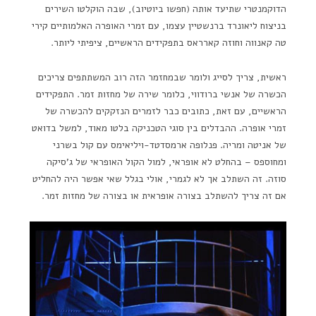
הדוקמנטרי שתיעד אותה (חפשו ביוטיוב), שבה הוקלטו השירים
בניצוח ליאונרד ברנשטיין עצמו, עם זמרי האופרה האלמותיים קירי
טה קאנווה וחוזה קארראס בתפקידים הראשיים, ציפיתי ליותר.
ראשית, צריך לסייג ולומר שבמחזמר הזה רוב המשתתפים צריכים
הכשרה של אנשי ברודווי, כלומר שירה של מחזות זמר. התפקידים
הראשיים, עם זאת, כתובים כבר לזמרים הנזקקים להכשרה של
זמרי אופרה. ההבדלים בין סוגי הטכניקה בלטו מאוד, למשל בדואט
של אניטה ומריה. פנלופה ארמסדטד-ויליאימס עם קול בשרני
ומחוספס – בהחלט לא אופראי, למול הקול האופראי של ג'סיקה
סוזה. זה השתלב אך לא לגמרי, אולי בגלל שאי אפשר היה להחליט
אם זה צריך להשתלב בצורה אופראית או בצורה של מחזות זמר.