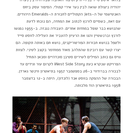
יהודיה ניצולת שואה לבין נער אירי קתולי. הסיפור עסק ביחס
האנטישמי של ה-Jets הקתוליים לחבורת ה-Emeralds היהודים.
עם זאת, כשסיים לורנץ לכתוב את המחזה, הם נוכחו לדעת
שהנושא כבר טופל במחזות אחרים. העבודה נגנזה. ב-1955 נפגשו
לורנץ וברנשטיין והגו את הרעיון להעביר את העלילה לווסט סייד
ולטפל בנושא חבורות הפורטוריקנים, נושא חם באותה תקופה. הם
יצרו קשר עם רובינס שהתלהב מאוד ממחזמר בקצב לטיני. לצוות
גויס גם כותב המילים לשירים סטיבן סונדהיים ומכאן התחיל
הפרויקט שנקרא כעת West Side Story לקרום עור וגידים עד
לבכורה בברודווי ב-26 בספטמבר 1957 בתיאטרון ווינטר גארדן.
הבכורה של ההפקה בווסט אנד (לונדון), היתה ב-12 בדצמבר
1958 בתיאטרון הוד מלכותה.