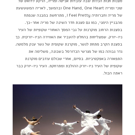
סצנות חנות הכלות שבה עובדות אניטה ומריה, הרקע לדואט של
טוני ומריה One Hand, One Heart ובהמשך, לאריה המשעשעת
של מריה וחברותיה I Feel Pretty, מתרחשת במבנה שנפתח
מהבניין הימני, כמו גם סצנת חדר השינה של מריה אחר-כך.
בסצנות הרחוב מוקרנות על גבי המסך האחורי שקופיות של העיר
ניו-יורק. שמצליחות בהחלט להעביר את האווירה הניו-יורקית. כך
בסצנת הקרב מתחת לגשר, מוקרנת שקופית של גשר ענק מלמטה.
גדר גבוהה כמו של מגרשי הכדורסל בשכונה, משלימה את
התפאורה באפקטיביות. בסיום, אחרי שכולם עוזבים מוקרנת
שקופית של העיר ניו-יורק ההולכת ומתרחקת. העיר ניו-יורק כבר
ראתה הכול.