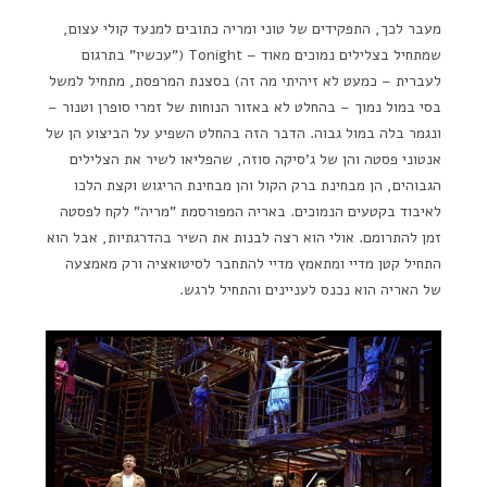
מעבר לכך, התפקידים של טוני ומריה כתובים למנעד קולי עצום,
שמתחיל בצלילים נמוכים מאוד – Tonight ("עכשיו" בתרגום
לעברית – כמעט לא זיהיתי מה זה) בסצנת המרפסת, מתחיל למשל
בסי במול נמוך – בהחלט לא באזור הנוחות של זמרי סופרן וטנור –
ונגמר בלה במול גבוה. הדבר הזה בהחלט השפיע על הביצוע הן של
אנטוני פסטה והן של ג'סיקה סוזה, שהפליאו לשיר את הצלילים
הגבוהים, הן מבחינת ברק הקול והן מבחינת הריגוש וקצת הלכו
לאיבוד בקטעים הנמוכים. באריה המפורסמת "מריה" לקח לפסטה
זמן להתרומם. אולי הוא רצה לבנות את השיר בהדרגתיות, אבל הוא
התחיל קטן מדיי ומתאמץ מדיי להתחבר לסיטואציה ורק מאמצעה
של האריה הוא נכנס לעניינים והתחיל לרגש.