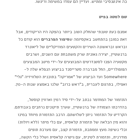
כה אינטנסיבי ומתיש. ועדיין הם עמדו במשימה וריגשו.
שם למטה בפיט
אמנם כעת טענתי שהחלק הטוב ביותר בהפקה היו הריקודים, אבל
זאת כמובן בהתחשב באקסיומה ש
סיפור הפרברים
הוא קודם כל
ובראש ובראשונה השירים והקטעים המוזיקליים של ליאונרד
ברנשטיין, יצירה גאונית שרק משתבחת עם השנים, ושרבים
מקטעיה הפכו לסטנדרטים המבוצעים על-ידי מיטב המבצעים
הפופולריים, החל מברברה סטרייסנד בביצוע הנפלא שלה ל-
Somewhere ועד הביצוע של "אמריקה" בתוכנית הטלוויזיה "גלי"
ואפילו, בתרגום לעברית, ב"ראש כרוב" שלנו באמצע שנות ה-70.
התזמור של המחזמר נכתב על-ידי סיד רמין וארווין קוסטל,
בהדרכתו הצמודה של ברנשטיין, שערך תיקונים נרחבים בעבודתם.
הקרדיט על התזמור ניתן לשלושתם. הרכב התזמורת מיוחד במינו
והוא מין הכלאה של תזמורת קלאסית, עם כלי מיתר (ללא ויולות)
וכלי נשיפה מעץ וממתכת, תזמורת קצב, עם מערכת תופים
מודרנית, ותזמורת לטינית, עם גיטרה קלאסית ושלל כלי הקשה,