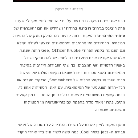
(צילום: יוסי צבקר)
הכוריאוגרפיה בהפקה זו חודשה על-ידי הבמאי ג'ואי מקנילי שעבד
תחת רובינס ב
ג'רום רובינס ברודווי
ושחידש את הכוריאוגרפיה של
סיפור הפרברים
בהפקות רבות. לדעתי זהו החלק החזק של ההפקה
הנוכחית. הריקודים היו מרהיבים ווירטואוזים ובוצעו לעילא ועילא
וגם התנועה בקטע הפרודי Gee, Officer Krupke היתה שנונה.
אלא שהריקודים אינם מיועדים רק ליופי. יש להם תפקיד גדול
באפיון הדמויות ואף המצבים, כך שתי החבורות היריבות בסיפור
מתאפיינות בשני סגנונות ריקוד שונים ובקטע החלום של פגישת
מריה וטוני או בקטע החלום של Somewhere, הריקוד מעביר את
הלך-הרוח הפנטסטי של הסיטואציה. עם זאת, הסתייגות אחת לי,
בכמה קטעים המשתתפים יוצאים בהליכה מן הבמה – במין קטעים
מתים, פתרון מאוד מוזר בהפקה עם כוריאוגרפיה מן המצוינות
והגאוניות שנוצרו.
וכאן המקום לציון לשבח על השירה הסבירה עד הטובה של אנשי
חבורת ה-jets בשיר Cool. כמה קשה לשיר תוך כדי ואחרי ריקוד