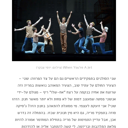
When You're A Jet‏ (צילום: יוסי צבקר)
שני הסולנים בתפקידים הראשיים גם הם על צד הפרווה: טוני –
הצעיר החולם על עתיד טוב, הצעיר המאוהב נואשות במריה וזה
שרוצח את אחיה כנקמה על רצח "אח-שלו" ריף – מגולם על-ידי
אנטוני פסטה שמעצב דמות של לא פחות ולא יותר מאשר חנון. הזהו
טוני? אני זועקת לעצמי. מי מסוגלת להתאהב בחנון הזה? ג'סיקה
סוזה בתפקיד מריה, גם היא מין חנונית שכזו. בהתחלה זה נדרש
אכן, אבל עדיין התמימות של מריה בתחילת המחזמר אמורה להיות
מלאת התלהבות וכריזמה. לי קשה להתחבר אליה או להזדהות