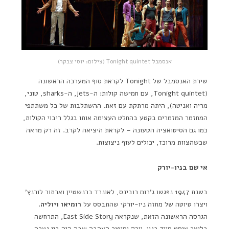
אנסמבל Tonight quintet (צילום: יוסי צבקר)
שירת האנסמבל של Tonight לקראת סוף המערכה הראשונה
(Tonight quintet, עם חמישה קולות: ה-jets, ה-sharks, טוני,
מריה ואניטה), היתה מרתקת עם זאת. ההשתלבות של כל משתתפי
המחזמר המזמרים בקטע בהחלט העצימה אותו בגלל ריבוי הקולות,
כמו גם הסיטואציה הטעונה – לקראת היציאה לקרב. זה רק מראה
שכשהצוות מרוכז, יכולים לעוף ניצוצות.
אי שם בניו-יורק
בשנת 1947 נפגשו ג'רום רובינס, לאונרד ברנשטיין וארתור לורנץ'
ויצרו טיוטה של מחזה ניו-יורקי שהתבסס על
רומיאו ויוליה
.
הגרסה הראשונה הזאת, שנקראה East Side Story, התרחשה
בלואר איסט סייד בניו-יורק וסיפור האהבה שבה היה בין נערה