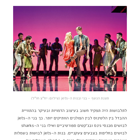
סצנת הנשף – בני ובנות ה-jets (צילום: יח"צ חו"ל)
לתלבושות היה תפקיד חשוב בעיצוב הדמויות ובעיקר בהתוויית
ההבדל בין הלטינוס לבין הפולנים הוותיקים יותר. כך בני ה-jets
לבושים מכנסי גינס ובג'קטים ספורטיביים ואילו בני ה-sharks
לבושים בחליפות בצבעים צעקניים. בנות ה-jets לבושות בשמלות