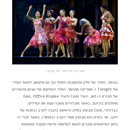
אמריקה (צילום: יוסי צבקר)
בנוסף, הסדר של חלק מהסצנות הוחלף וכך גם מיקומן. למשל הסדר
של Tonight ו-אמריקה מתהפך. הסדר והמיקום של שנים מהשירים
של חבורת ה-jet, השיר Cool והשיר Gee, Office Krupke
מוחלפים ביניהם, כאשר סונדהיים משנה קצת את המילים.
בברודווי, Cool מבוצע בחלק הראשון כהכנה לקרב (בחנות של
דוק), אך בסרט הוא מבוצע אחרי הקרב (במוסך), כאשר חברי ה-
jets המיואשים מוכנים לצאת למלחמה חדשה ומקבל משמעות