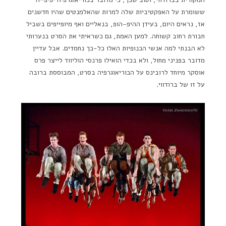
ששומרת על האפקטיביות שלה למרות שהאלמנטים שהיו חדשנים
אז, נראים היום, בעידן ההיפ-הופ, בנאליים ואף מיופייפים בשביל
חבורת רחוב קשוחה. למען האמת, גם כשראיתי את הסרט בנערותי
לא הבנתי למה אנשי הכנופיות האלו כל-כך נחמדים. אבל עדיין
מדובר בפניני מחול, ולא בכדי הואילו פרנסי הוליווד לייצר פרס
אוסקר מיוחד לרובינס על הכוריאוגרפיה בסרט, המבוססת ברובה
על זו של ברודווי.