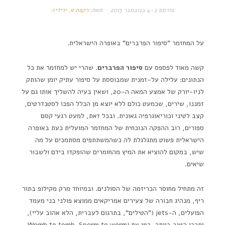
פורסם ב-
4 בנובמבר 2013
מאת:
רקפת א. ידידיה
על המחזמר "סיפור הפרברים" באופרה הישראלית.
קשה מאוד לפספס עם
סיפור הפרברים
. שהרי יש למחזמר את כל
הנתונים: עלילה על-זמנית שמבוססת על סיפור עתיק יומן שהותק
לניו-יורק של אמצע המאה ה-20, ושאין בעיה להשליך אותו גם על
זמננו, שירים, שכמעט כולם ללא יוצא מן הכלל הפכו לסטנדרטים,
קצב לטיני וכוריאוגרפיה גאונית. ובכל זאת, למעט רגעי קסם
ספורים, רוב ההפקה הנוכחית של המחזמר המועלית כעת באופרה
הישראלית פשוט מתגלגלת לה כשהמשתתפים מסתמכים על מה
שיש, במקום להוציא את המיץ מהחומרים שהופקדו בידם ולשבור
שיאים.
זה מתחיל מחוסר הכריזמה של הסולנים. ובמיוחד מרק מקילופ בתור
ריף, מנהיג חבורה של צעירים אמריקאים ממוצא פולני בני מעמד
הפועלים, ה-jets ("הטילים", בתרגום לעברית, הלא אהוב עליי),
וחברו הטוב ביותר, כמו אח (Womb to tomb. Sperm to worm –