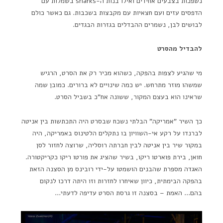
נשפכות בצבעים אחידים ואילו בנות ה-sharks בשמלות עם
הדפסים עזים ועם חצאיות עם מקבצות בשכבות. גם כאשר כולם
לבושים לבן, נשמרים ההבדלים בגזרות הבגדים.
להבדיל מהסרט
מי שהגיע לצפות בהפקה, כשהוא מכיר רק את הסרט, הרגיש
שמשהו מוזר מתרחש. יש כמה שינויים לא ברורים. כמובן שמה
שראינו הוא בעצם המקור, ששונה אח"כ בשביל הסרט.
כך השיר "אמריקה" הבלתי נשכח שבסרט היה התכתשות בין אניטה
לברנדו על רקע אי-השוויון בו נתקלים הלטינוס באמריקה, היה
במקור שיר בין אניטה לבין חברתה רוסליה, שרוצה לחזור לסן
חואן, בירת פוארטו ריקו, בשיר שהציג את פורטו ריקו כקריקטורה.
האגדה מספרת שהבנים הושמטו על-ידי רובינס מן הסצנה הזאת
בהפקה הבימתית, כיוון שאיחרו לחזרות וזו היתה דרכו לנקום
בהם… האמת – בסצנה זו גרסת הסרט עדיפה לדעתי…