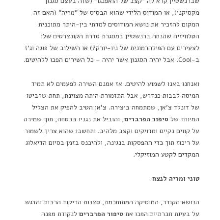
שברנשטיין קרא לה "קצב של הואפנגו" (שזה בעצם סגנון
מקסיקני), או המודוס הלידי שהוא הבסיס של "מריה" (האם זה
המקום להזכיר את נושא המודוסים למדתי בין-היתר מתוכנית
הטלוויזיה שהנחה ברנשטיין במסגרת סדרת הקונצרטים שלו
לצעירים עם הפילהרמונית של ניו-יורק?) או השילוב של פוגה וג'ז
ב-Cool. אבל יהיה הסגנון אשר יהיה – כל השירים הפכו ללהיטים.
ואנחנו באנו לשמוע להיטים. אז אמנם השירה לפעמים לא תמיד
המיסה לבבות כנדרש, אבל התזמורת היתה מצוינת, תחת שרביטו
של דונלד צ'אן, שמתמחה ביצירה. צ'אן הטיב להפיק את הצליל
המיוחד של
סיפור הפרברים
, והוביל את נגניו בבטחה, תוך שמירה
על קווים נקיים ומדויקים וקצב מלהיב. ותחשבו שהוא צריך לשמור
על ריכוז תוך כדי ההפסקות בנגינה, ולהיכנס בזמן בסיום הדיאלוג
המקדים לקטע המוזיקלי.
טוני ומריה לנצח
הנושא הקודר, המוסיקה המתוחכמת, סצנות הריקוד הרבות והדגש
על בעיות חברתיות הפכו את
סיפור הפרברים
לנקודת מפנה