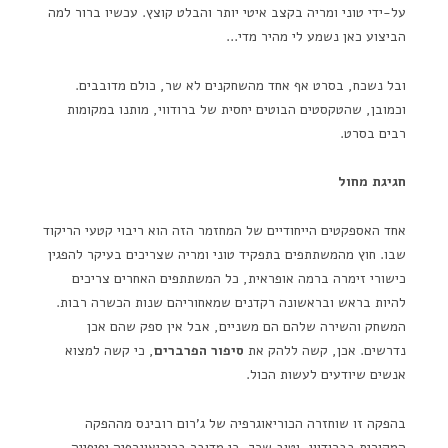
על-ידי טוני ומריה בקצב איטי יותר והבלט קוצץ. עכשיו ברור למה
הביצוע כאן נשמע לי מהיר מדי…
ובל נשכח, בסרט אף אחד מהשחקנים לא שר, כולם מדובבים.
וכמובן, שהטקסטים הבוטים יחסית של ברודווי, מותנו במקומות
רבים בסרט.
חגיגת מחול
אחד האספקטים הייחודיים של המחזמר הזה הוא ריבוי קטעי הריקוד
שבו. חוץ מהמשתתפים בתפקיד טוני ומריה שצריכים בעיקר להפגין
כישורי זימרה ברמה אופראית, כל המשתתפים האחרים צריכים
להיות בראש ובראשונה רקדנים שמאחוריהם שנות הכשרה רבות.
המשחק והשירה שלהם הם משניים, אבל אין ספק שהם אכן
נדרשים. אכן, קשה ללהק את
סיפור הפרברים
, כי קשה למצוא
אנשים שיודעים לעשות הכול.
בהפקה זו שוחזרה הכוריאוגרפיה של ג'רום רובינס מההפקה
המקורית בברודווי, וטוב שכך, כי מדובר בכוריאוגרפיה יפיפייה