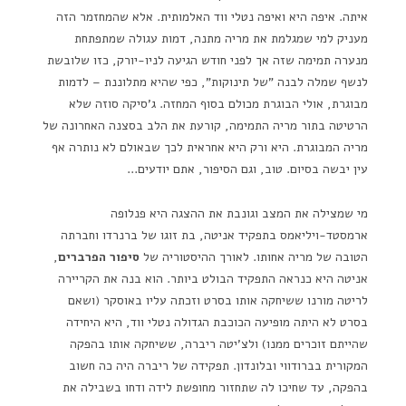
איתה. איפה היא ואיפה נטלי ווד האלמותית. אלא שהמחזמר הזה
מעניק למי שמגלמת את מריה מתנה, דמות עגולה שמתפתחת
מנערה תמימה שזה אך לפני חודש הגיעה לניו-יורק, כזו שלובשת
לנשף שמלה לבנה "של תינוקות", כפי שהיא מתלוננת – לדמות
מבוגרת, אולי הבוגרת מכולם בסוף המחזה. ג'סיקה סוזה שלא
הרטיטה בתור מריה התמימה, קורעת את הלב בסצנה האחרונה של
מריה המבוגרת. היא ורק היא אחראית לכך שבאולם לא נותרה אף
עין יבשה בסיום. טוב, וגם הסיפור, אתם יודעים…
מי שמצילה את המצב וגונבת את ההצגה היא פנלופה
ארמסטד-ויליאמס בתפקיד אניטה, בת זוגו של ברנרדו וחברתה
הטובה של מריה אחותו. לאורך ההיסטוריה של
סיפור הפרברים
,
אניטה היא כנראה התפקיד הבולט ביותר. הוא בנה את הקריירה
לריטה מורנו ששיחקה אותו בסרט וזכתה עליו באוסקר (ושאם
בסרט לא היתה מופיעה הכוכבת הגדולה נטלי ווד, היא היחידה
שהייתם זוכרים ממנו) ולצ'יטה ריברה, ששיחקה אותו בהפקה
המקורית בברודווי ובלונדון. תפקידה של ריברה היה כה חשוב
בהפקה, עד שחיכו לה שתחזור מחופשת לידה ודחו בשבילה את