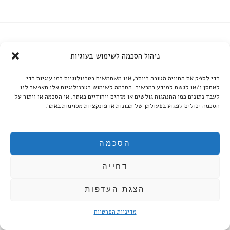
ניהול הסכמה לשימוש בעוגיות
קטגוריות
קטגוריות
כדי לספק את החוויה הטובה ביותר, אנו משתמשים בטכנולוגיות כמו עוגיות כדי
לאחסן ו/או לגשת למידע במכשיר. הסכמה לשימוש בטכנולוגיות אלו תאפשר לנו
לעבד נתונים כמו התנהגות גולשים או מזהים ייחודיים באתר. אי הסכמה או ויתור על
הסכמה יכולים לפגוע בפעולתן של תכונות או פונקציות מסוימות באתר.
ענן תגיות
אוולין הגואל
אלה וסילביצקי
אנסמבל פספורט
בקט
הסכמה
ברכט
דניאל אורן
האופרה הישראלית
הדר גלרון
הצגת זום
ואגנר
ורדי
חנוך לוין
יאיר שרמן
דחייה
יעל לויטה
יעל קרמסקי
לאה גולדברג
לאקאן
הצגת העדפות
מוזיאון תל אביב
מוצרט
מחזמר
מיצג
מירי רגב
מרה/סד
מרט פרחומובסקי
נישואי פיגרו
נסים אלוני
מדיניות הפרטיות
עדינה בר-און
עידו קולטון
עירא אבנרי
ענת עצמון