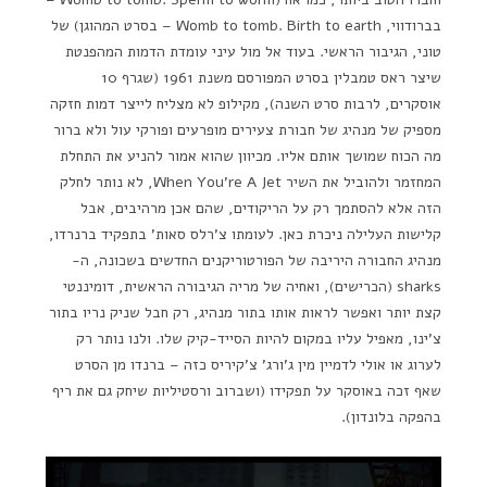
בברודווי, Womb to tomb. Birth to earth – בסרט המהוגן) של
טוני, הגיבור הראשי. בעוד אל מול עיני עומדת הדמות המהפנטת
שיצר ראס טמבלין בסרט המפורסם משנת 1961 (שגרף 10
אוסקרים, לרבות סרט השנה), מקילופ לא מצליח לייצר דמות חזקה
מספיק של מנהיג של חבורת צעירים מופרעים ופורקי עול ולא ברור
מה הכוח שמושך אותם אליו. מכיוון שהוא אמור להניע את התחלת
המחזמר ולהוביל את השיר When You're A Jet, לא נותר לחלק
הזה אלא להסתמך רק על הריקודים, שהם אכן מרהיבים, אבל
קלישות העלילה ניכרת כאן. לעומתו צ'רלס סאות' בתפקיד ברנרדו,
מנהיג החבורה היריבה של הפורטוריקנים החדשים בשכונה, ה-
sharks (הכרישים), ואחיה של מריה הגיבורה הראשית, דומיננטי
קצת יותר ואפשר לראות אותו בתור מנהיג, רק חבל שניק נריו בתור
צ'ינו, מאפיל עליו במקום להיות הסייד-קיק שלו. ולנו נותר רק
לערוג או אולי לדמיין מין ג'ורג' צ'קיריס כזה – ברנדו מן הסרט
שאף זכה באוסקר על תפקידו (ושברוב ורסטיליות שיחק גם את ריף
בהפקה בלונדון).