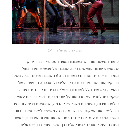
הקרב (צילום: יח"צ חו"ל)
סיפור המעשה מתרחש בשכונת האפר ווסט סייד בניו-יורק
שבאמצע שנות החמישים היתה שכונה של אנשי צווארון כחול
ממקורות אתניים מגוונים (בשנות ה-60 השכונה שינתה פניה בשל
פרויקט התחדשות אורבנית סביב הלינקולן סנטר). התפאורה של
ההפקה היא שיר הלל לשכונת הפועלים הניו-יורקית הזו בצורה
אפקטיבית למדי: היא מבוססת על שני מבנים דמויי בניינים עטויי
סולמות חירום, העומדים משני צידי הבמה, שמוסטים פנימה והחוצה
כדי לייצר את המיקום הנדרש. מבנה זה מאפשר לייצר סצנות רחוב
כאשר המבנים עומדים בצידי הבמה וגם את סצנת המרפסת, כאשר
המבנה הימני מסובב לגמרי אלינו כך שאנו צופים בו פרונטלית.