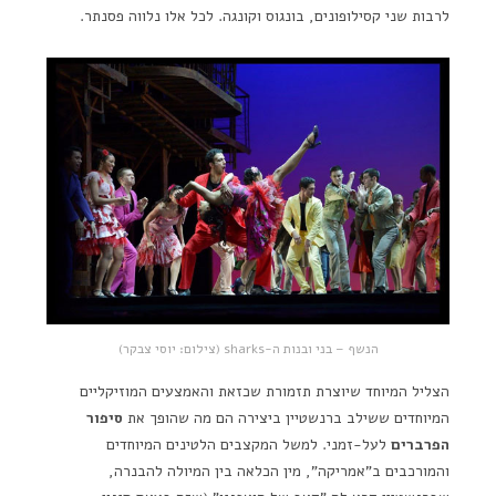
לרבות שני קסילופונים, בונגוס וקונגה. לכל אלו נלווה פסנתר.
הנשף – בני ובנות ה-sharks (צילום: יוסי צבקר)
הצליל המיוחד שיוצרת תזמורת שכזאת והאמצעים המוזיקליים
המיוחדים ששילב ברנשטיין ביצירה הם מה שהופך את
סיפור
הפרברים
לעל-זמני. למשל המקצבים הלטינים המיוחדים
והמורכבים ב"אמריקה", מין הכלאה בין המיולה להבנרה,