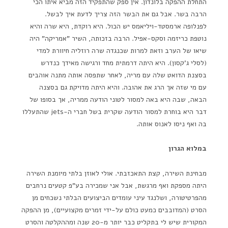
התחלת ההפקה בלונדון. אין ספק שהתפקיד הזה מביא איתו הכי
הרבה בשר. אבל גם את הבשר הזה צריך לדעת איך לבשל.
לפנלופה ארמסטד-ויליאמס יש הכול. היא רוקדת, היא שרה והיא
נוטפת כריזמה וסקס-אפיל. הרבה בזכותה, השיר "אמריקה" היה
שיאו של הערב וזאת למרות שכנגדה שרה רוזליה חיוורת למדי
(לסלי ג'קסון). היא היתה דרמתית מחד ורגישה מאידך כנדרש
בסצנת הדואט שלה עם מריה, לאחר שתפסה אותה מתנה אוהבים
עם מי שזה אך הרג את אהובה. והיא היתה מדויקת גם בסצנה
הבאה, שבה היא באה למסור לטוני הודעה ממריה, אך בסופו של
דבר היא בוחרת למסור הודעה שקרית בשל חברי ה-jets שהתעללו
בה ואף ניסו לאנוס אותה.
במלוא הגרון
מבחינת השירה, קצת התאכזבתי. אולי לאוזן בלתי מיומנת השירה
היתה מספקת ואף מרגשת, אבל אני שמכירה בע"פ קטעים נרחבים
מהפרטיטורה, ושלנגד עיני עומדים הביצועים הבלתי נשכחים מן
הסרט (המדובבים כמעט כולם על-ידי זמרים מקצועיים), מן ההפקה
המקורית שיש לי בתקליט כבר יותר מ-20 שנה ומההקלטה והסרט