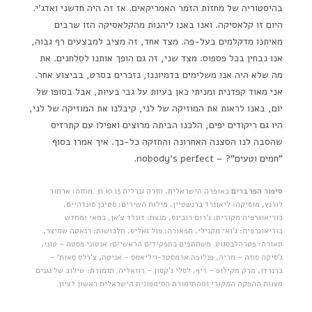
בהיסטוריה של מחזות הזמר האמריקאים. אז זה היה חדשני ואדג'י.
היום זו קלאסיקה. ואנו באנו ליהנות מהקלאסיקה הזו שרבים
מאיתנו מדקלמים בעל-פה. מצד אחד, זה מציב למבצעים רף גבוה,
אנו נבחין בכל פספוס. מצד שני, זה גם הופך אותנו לסלחנים. את
מה שלא היה אנו משלימים בדמיוננו, נזכרים בסרט, בביצוע אחר.
אני מאוד קפדנית ומניתי כאן בעיות על גבי בעיות, אבל בסופו של
יום, באנו לראות את המוזיקה של לני, קיבלנו את המוזיקה של לני,
היו גם ריקודים יפים, הלכנו הביתה מרוצים ואפילו עם קתרזיס
שהסבה לנו הסצנה האחרונה והחזקה כל-כך. איך אמרו בסוף
"חמים וטעים"? – nobody's perfect.
סיפור הפרברים
באופרה הישראלית, חזרה גנרלית 31.10.13. מחזה: ארתור
לורנץ, מוסיקה: ליאונרד ברנשטיין, מילות השירים: סטיבן סונדהיים,
כוריאוגרפיה מקורית: ג'רום רובינס, מנצח: דונלד צ'אן, במאי ומחדש
כוריאוגרפיה: ג'ואי מקנילי, תפאורה: פול גאליס, תלבושות: רנאטה שמיצר,
תאורה: פטרהלבסגוט. משתתפים בתפקידים הראשיים: אנטוני פסטה – טוני,
ג'סיקה סוזה – מריה, פנלופה ארמסטד-ויליאמס – אניטה, צ'רלס סאות' –
ברנרדו, מרק מקילופ – ריף, לסלי ג'קסון – רוזאליה. תזמורת: שילוב של נגנים
מצוות ההפקה המקורי ומהתזמורת הסימפונית הישראלית ראשון לציון.