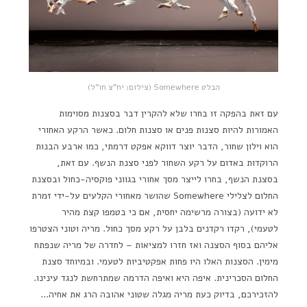
הבלט Somewhere (צילום: יח"צ חו"ל)
עם זאת בהפקה זו בחרו שלא להקרין דבר בסצנות מסוימות
האמורות להיות סצנות פנים או סצנות חלום. כאשר הרקע האחורי
הוא וילון שחור, הדבר יוצר דווקא אפקט דרמתי, כמו ארבע הבנות
הרוקדות באדום על רקע השחור לפני סצנת הנשף. עם זאת,
בסצנת הנשף, בחרו לייצר מסך אחורי בגווני פוקסיה-כחול ובסצנת
החלום לצלילי Somewhere שהושר מאחורי הקלעים על-ידי זמרת
לא ידועה (בצורה מרשימה יחסית, אם כי בטמפו קצת מהיר
לטעמי), רקדו רקדנים בלבן על רקע מסך כחול. מריה וטוני הצטרפו
אליהם בסוף הסצנה ואז חזרו למציאות – לחדרה של מריה שנפתח
מימין. הסצנות האלו היו פחות אפקטיביות לטעמי. ובמיוחד סצנת
החלום הסכרינית. איפה היא ואיפה הדרמה שמתרחשת לנגד עינינו.
להזכירכם, בדיוק כעת מריה מגלה שטוני אהובה הרג את אחיה…