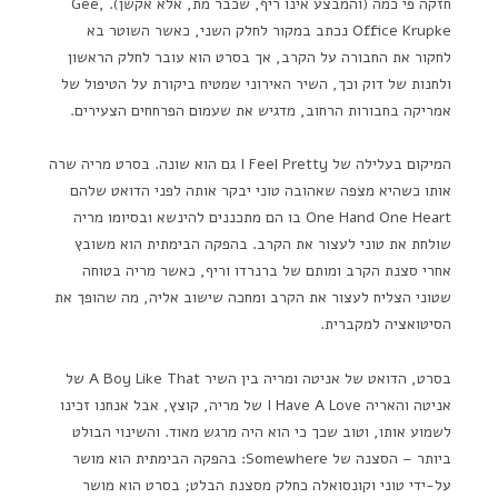
חזקה פי כמה (והמבצע אינו ריף, שכבר מת, אלא אקשן). Gee,
Office Krupke נכתב במקור לחלק השני, כאשר השוטר בא
לחקור את החבורה על הקרב, אך בסרט הוא עובר לחלק הראשון
ולחנות של דוק וכך, השיר האירוני שמטיח ביקורת על הטיפול של
אמריקה בחבורות הרחוב, מדגיש את שעמום הפרחחים הצעירים.
המיקום בעלילה של I Feel Pretty גם הוא שונה. בסרט מריה שרה
אותו כשהיא מצפה שאהובה טוני יבקר אותה לפני הדואט שלהם
One Hand One Heart בו הם מתכננים להינשא ובסיומו מריה
שולחת את טוני לעצור את הקרב. בהפקה הבימתית הוא משובץ
אחרי סצנת הקרב ומותם של ברנרדו וריף, כאשר מריה בטוחה
שטוני הצליח לעצור את הקרב ומחכה שישוב אליה, מה שהופך את
הסיטואציה למקברית.
בסרט, הדואט של אניטה ומריה בין השיר A Boy Like That של
אניטה והאריה I Have A Love של מריה, קוצץ, אבל אנחנו זכינו
לשמוע אותו, וטוב שכך כי הוא היה מרגש מאוד. והשינוי הבולט
ביותר – הסצנה של Somewhere: בהפקה הבימתית הוא מושר
על-ידי טוני וקונסואלה כחלק מסצנת הבלט; בסרט הוא מושר