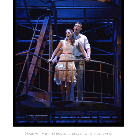
הדואט של טוני ומריה בסצנת המרפסת (צילום – יוסי צבקר)