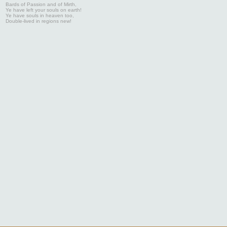
Bards of Passion and of Mirth,
Ye have left your souls on earth!
Ye have souls in heaven too,
Double-lived in regions new!