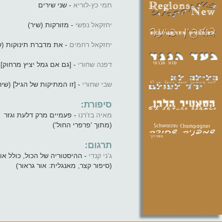
תמי כץ-לוריא
- שני שירים
יחזקאל נפשי
- מזורקות (שיר)
יחזקאל רחמים
את מדברת תינוקות (שי)
דפנה שחורי
גם אם גמל יציץ מרחוק] (ש)
שבי שחורי
 [זו המתיקות של הגיל] (שיר)
סיפורת:
מאיה בז'רנו
- פעמיים מרק דלעת וגזר
(מתוך 'פרפרי החול')
תרגום:
ג'ני קנדי
ההיסטוריה של הכול, כולל אותך
(סיפור קצר, מאנגלית: אור גראור)