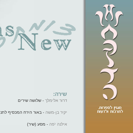
שירה:
דרור אלימלך
- שלושה שירים
יקיר בן-משה
באור הירח המכסיף לתנוע)
אילנה יֹפה
- מסע (שיר)