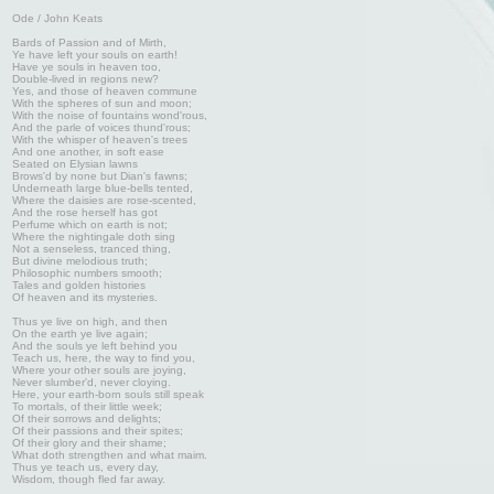
Ode / John Keats
Bards of Passion and of Mirth,
Ye have left your souls on earth!
Have ye souls in heaven too,
Double-lived in regions new?
Yes, and those of heaven commune
With the spheres of sun and moon;
With the noise of fountains wond'rous,
And the parle of voices thund'rous;
With the whisper of heaven's trees
And one another, in soft ease
Seated on Elysian lawns
Brows'd by none but Dian's fawns;
Underneath large blue-bells tented,
Where the daisies are rose-scented,
And the rose herself has got
Perfume which on earth is not;
Where the nightingale doth sing
Not a senseless, tranced thing,
But divine melodious truth;
Philosophic numbers smooth;
Tales and golden histories
Of heaven and its mysteries.
Thus ye live on high, and then
On the earth ye live again;
And the souls ye left behind you
Teach us, here, the way to find you,
Where your other souls are joying,
Never slumber'd, never cloying.
Here, your earth-born souls still speak
To mortals, of their little week;
Of their sorrows and delights;
Of their passions and their spites;
Of their glory and their shame;
What doth strengthen and what maim.
Thus ye teach us, every day,
Wisdom, though fled far away.