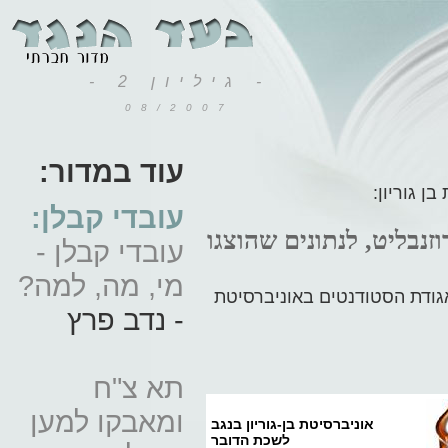
- גיליון 2 -
08/2007
עוד במדור:
ן גוריון:
עובדי קבלן:
זנבליט, לנתונים שהוצגו
עובדי קבלן -
מי, מה, למה?
אגודת הסטודנטים באוניברסיטת
- נדב פרץ
תא צ"ח
ומאבקו למען
אוניברסיטת בן-גוריון בנגב
לשכת הדובר