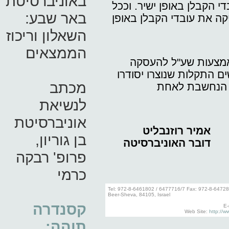
באוניברסיטת
י הקבלן באופן ישיר. וככל
באר שבע:
קה את עובדי הקבלן באופן
השאלון וריכוז
הממצאים
מצעות שע"ל להעסקה
 התקלות שנוצרו יסודרו
מכתב
 הנחשבת לאחת
לנשיאת
אוניברסיטת
אמיר רוזנבליט
בן גוריון,
דובר האוניברסיטה
פרופ' רבקה
כרמי
Tel: 972-8-6461802 / 6477716/7 Fax: 972-8-6472
Beer-Sheva, 84105, Israel
קסנדרה
E-
Web Site:
http://w
תוהה: