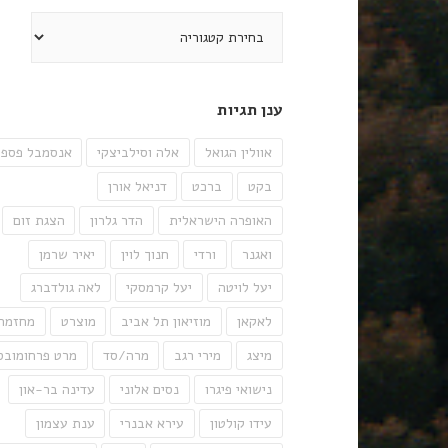
קטגוריות
ענן תגיות
אוולין הגואל
אלה וסילביצקי
אנסמבל פספו
בקט
ברכט
דניאל אורן
האופרה הישראלית
הדר גלרון
הצגת זום
ואגנר
ורדי
חנוך לוין
יאיר שרמן
יעל לויטה
יעל קרמסקי
לאה גולדברג
לאקאן
מוזיאון תל אביב
מוצרט
מחזמר
מיצג
מירי רגב
מרה/סד
מרט פרחומובס
נישואי פיגרו
נסים אלוני
עדינה בר-און
עידו קולטון
עירא אבנרי
ענת עצמון