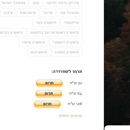
פדריקו גרסיה לורקה
פוקו
פסטיבל ישראל
פסטיבל עכו
פרינג'
פרפורמנס
צ'כוב
שייקספיר
תיאטרון גשר
תיאטרון האופרטה של בודפשט
תיאטרון הבימה
תיאטרון הקאמרי
תיאטרון מיקרו
תיאטרון תמונע
תיאטרונטו
תרמו לשחרזדה:
32 ש"ח
64 ש"ח
128 ש"ח
סכומים נוספים