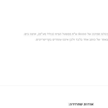
גילוי נאות: בשנת 2008, כאשר האתר פעל ככתב-עת, קיבלנו תמיכה של 6000 ש"ח ממפעל הפיס (כולל מע"מ), טיפה בים.
באתר של כותב אחד בלבד ולכן איננו עומדים בקריטריונים.
אודות שחרזדה: