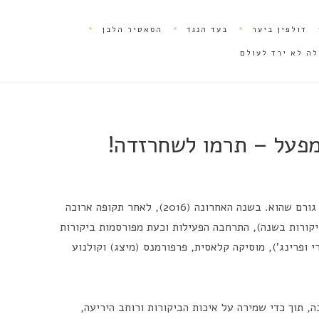
דולפין ביער
בעד הנגד
הסאטיר הלבן
לה לא ירד לעולם
מפעל – תרמו לשחרזדה!
אתר 'שחרזדה' פועל כיום ללא כל תמיכה מכל גורם שהוא. בשנה האחרונה (2016), לאחר תקופה ארוכה
ר פורסמו ביקורות אופרה בלבד (כ-8 ביקורות בשנה), התרחבה הפעילות וכעת מפורסמות ביקורות
 ופרינג'), מוסיקה קלאסית, פרפורמנס (מיצג) וקולנוע
, תוך כדי שמירה על איכות הביקורות ורוחב היריעה,