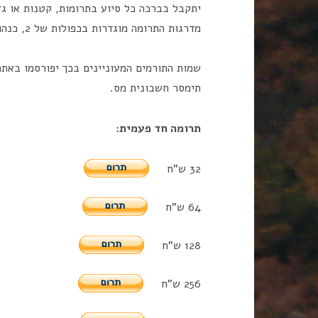
יתקבל בברכה כל סיוע בתרומות, קטנות או גד
מדרגות התרומה מוגדרות בכפולות של 2, כנהוג בשורות התווים.)
שמות התורמים המעוניינים בכך יפורסמו באתר
תימסר חשבונית מס.
תרומה חד פעמית:
32 ש"ח
64 ש"ח
128 ש"ח
256 ש"ח