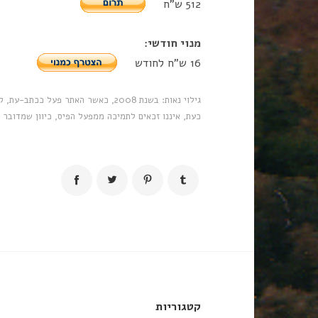
512 ש"ח
מנוי חודשי:
16 ש"ח לחודש
כעת, איננו זכאים לתמיכה ממפעל הפיס, כיוון שמדובר 
קטגוריות