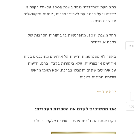
כתב העת 'שחרזדה' נוסד בשנת 2005 על-ידי רקפת א.
ידידיה ופעל ככתב עת לענייני ספרות, אמנות ואקטואליה
עד שנת 2010.
החל משנת 2011, מתפרסמות בו ביקורות התרבות של
רקפת א. ידידיה.
רט
באתר לא מתפרסמות ידיעות על אירועים מתוכננים בלוח
אירועים או כפריוויו, אלא ביקורות בלבד! ברם, ידיעות
על אירועים שונים יתקבלו בברכה. אנא תאמו מראש
שליחת תמונות גדולות.
קרא עוד ←
קי
אנו ממשיכים לקדם את הספרות העברית:
בקרו אותנו גם ב'בית אוצר - ספרים אלקטרוניים':