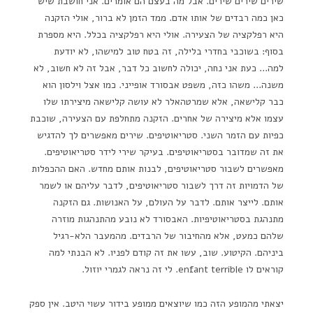
שירים שירים שירים. אבל מה בעצם הם אומרים. אני חושבת שיש
כאן כמה רבדים של אותו אדם. ממד הזמן לא ברור, אולי הזקנה
היא רפלקציה של הצעירה. אולי היא רפלקציה בכלל. היא מספרת
בסוף: בשוכבי בחדרי בלילה, זה בטח טוב למישהו, לא יודעת
למה… כעת אני נחה, יכולה לחשוב כל דבר, אבל זה לא חשוב, לא
משנה… משהו כזה, משפט אבסורד אופייני. כמו אצל וילסון הוא
כבר קלישאה, אלא שמרטהאלר לא עושה קלישאה מיצירתו שלו
עצמו אלא מיצירה של אחרים. הזקנה מתחלפת עם הצעירה, שוכבת
כפיות עם הזמר השני. סטריאוטיפים. שירים מאפשרים לך להדגיש
את זה שמדובר בסטריאוטיפים. בעיקר שירי לידר סטריאוטיפים.
מאפשרים לשבור סטריאוטיפים, לבנות אותם מחדש. האם ההכפלות
של הדמויות זה דרך לשבור סטריאוטיפים, לדבר עליהם או לשמר
אותם. לייצר אותם. לדבר על העולם, על האנושות. גם הזקנה
מתנהגת בסטריאוטיפיות. האבסורד לא נובע מהתנהגות מוזרה
שלהם כמעט, אלא מהחיבור של הרבדים. מהמעבר הלא-רגיל
ביניהם. הקיטוע. שוב, עשו את זה קודם לפניו. לא הבנתי למה
קוראים לו enfant terrible. לי זה נראה לגמרי יוזול.
יצאתי מהמופע הזה כמו שיוצאים ממופע בידור עשוי היטב. אין ספק