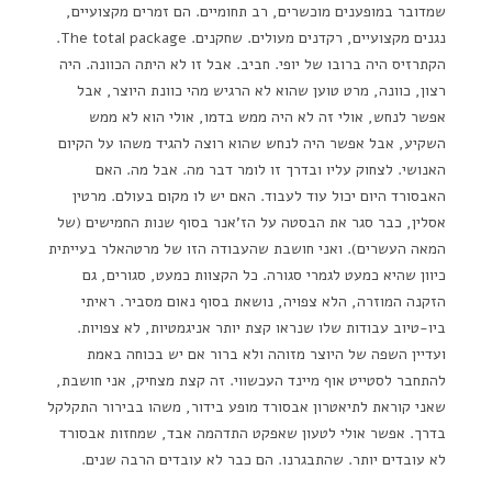
שמדובר במופענים מוכשרים, רב תחומיים. הם זמרים מקצועיים,
נגנים מקצועיים, רקדנים מעולים. שחקנים. The total package.
הקתרזיס היה ברובו של יופי. חביב. אבל זו לא היתה הכוונה. היה
רצון, כוונה, מרט טוען שהוא לא הרגיש מהי כוונת היוצר, אבל
אפשר לנחש, אולי זה לא היה ממש בדמו, אולי הוא לא ממש
השקיע, אבל אפשר היה לנחש שהוא רוצה להגיד משהו על הקיום
האנושי. לצחוק עליו ובדרך זו לומר דבר מה. אבל מה. האם
האבסורד היום יכול עוד לעבוד. האם יש לו מקום בעולם. מרטין
אסלין, כבר סגר את הבסטה על הז'אנר בסוף שנות החמישים (של
המאה העשרים). ואני חושבת שהעבודה הזו של מרטהאלר בעייתית
כיוון שהיא כמעט לגמרי סגורה. כל הקצוות כמעט, סגורים, גם
הזקנה המוזרה, הלא צפויה, נושאת בסוף נאום מסביר. ראיתי
ביו-טיוב עבודות שלו שנראו קצת יותר אניגמטיות, לא צפויות.
ועדיין השפה של היוצר מזוהה ולא ברור אם יש בכוחה באמת
להתחבר לסטייט אוף מיינד העכשווי. זה קצת מצחיק, אני חושבת,
שאני קוראת לתיאטרון אבסורד מופע בידור, משהו בבירור התקלקל
בדרך. אפשר אולי לטעון שאפקט התדהמה אבד, שמחזות אבסורד
לא עובדים יותר. שהתבגרנו. הם כבר לא עובדים הרבה שנים.