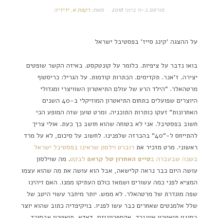
פורסם ב-
11 ביוני 2018
מאת:
רקפת א. ידידיה
על ההצגה 'קינג סייז' בפסטיבל ישראל
בואו נדבר על ציפיות. כלומר על קונטקסט. באיזה הקשר שופטים
יצירה. ז'אנר. תקדימים. הכתרות קודמות. על הגריל: כריסטוף
מרטהאלר. "הילד הרע של עולם התיאטרון השוויצרי ומגדולי
היוצרים שפועלים בתחום התיאטרון המוזיקלי ב-40 השנים
האחרונות" זעקו כותרות התוכניה. ומרט טוען שזה המופע הכי
חשוב בפסטיבל. אני לא בטוחה שהוא חושב כך כעת. אולי צריך
להתייחס ל-"40" בהכרזה שלפנינו. לחשוב על סיכום, לא על מרד
ראשוני. מרט מזכיר את
רוברט וילסון שראינו בפסטיבל ישראל
בשנה שבעברה ב
טייפ האחרון של קראפ
לבקט
. מה שוילסון
עושה היום כבר נראה קלישאה, אבל הוא עושה את מה שהוא עצמו
המציא לפני כמה עשורים ושמאז כולם העתיקו ממנו. האם זיהינו
שפה מוגדרת של מרטהאלר. לא ממש. יותר מיחבר עשוי היטב של
שלל אלמנטים שאחרים כבר עשו לפניו. בויקיפדיה כתוב שהוא יוצר
בסגנון תיאטרון אוונגרד, אקספריוניזם, דאדא, תיאטרון אבסורד.