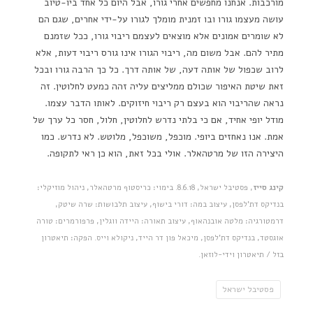
מורכבות. אנחנו מחפשים אחרי גורו, אבל היום כל אחד ביו-טיוב
עושה מעצמו גורו ובו זמנית מומלך לגורו על-ידי אחרים, שגם הם
לא שומרים אמונים אלא מוצאים לעצמם ריבוי גורו, ככל שזמנם
מתיר להם. אבל משום מה, ריבוי הגורו אינו גורס ריבוי דעות, אלא
לרוב שכפול של אותה דעה, של אותה דרך. כל כך הרבה גורו ובכל
זאת שיטת האיפור שכולם ממליצים עליה זהה כמעט לחלוטין. זה
נראה שהריבוי הוא בעצם רק ריבוי חיזוקים. לאותו הדבר עצמו.
מודל יופי אחיד, אם כי בלתי נדרש לחלוטין, חלול, חסר כל ערך של
אמת. אנו נאחזים ביופי. מוכפל, משוכפל, מלוטש. לא נדרש. כמו
היצירה הזו של מרטהאלר. אולי בכל זאת, הוא כן ראי לתקופה.
קינג סייז
, פסטיבל ישראל, 8.6.18. בימוי: כריסטוף מרטהאלר, ניהול מוזיקלי:
בנדיקס דת'לפסן, עיצוב במה: דורי בישוף, עיצוב תלבושות: שרה שיטק,
דרמטורגיה: מלטה אובנהאוף, עיצוב תאורה: היידה ווגלין, פרפורמרים: טורה
אוגסטד, בנדיקס דת'לפסן, מיכאל פון דר הייד, ניקולא וייס. הפקה: תיאטרון
בזל / תיאטרון וידי-לוזאן.
פסטיבל ישראל