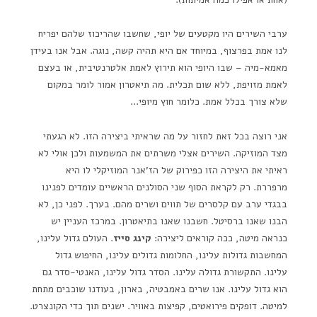
ערבי השירים היו מקטעים של יופי, שחשבו שהריכוז שלהם יפריח
לנו אמת בפרצוף, במיוחד אם היא תהיה קשה, נוגה. אבל אנו בעידן
מאמא-מיה – שבו היופי הוא תירוץ לאמת אלטרנטיבית, או בעצם
לאמת מזויפת, ללא שום תכלית. מה תיאטרון אמור לומר במקום
שלא צורך בכלל אמת. כלומר חוץ מיופי…
אני רוצה בכל זאת לחזור על מה שראיתי ביצירה הזו. לא הגעתי
מצד המוזיקה. השירים אצלי משרתים את המשמעות ולכן אולי לא
ראיתי את היצירה הזו כפירוק של הז'אנר המוזיקלי לו היא
מרפררת. רק לקראת הסוף שני הסולנים הראשיים עומדים לפנינו
בבגדי ערב עם קלסרים של תווים ושרים מהם. בערך. לפני כן, לא
הבנו שאנו ברסיטל. חשבנו שאנו בתיאטרון. במרכז העניין יש
כנראה מיטה, ככה קוראים ליצירה:
קינג סייז
. העולם גדול עלינו,
המחשבות גדולות עלינו, החלומות גדולים עלינו, החיפוש גדול
עלינו. התקשורת גדולה עלינו. הסדר גדול עלינו, האנטי-סדר גם
הוא גדול עלינו. אנו שרים באמבטיה, בארון, בעודנו שוכבים מתחת
למיטה. דופקים פירואטים, קפיצות באוויר. ישנים תוך כדי הקונצרט.