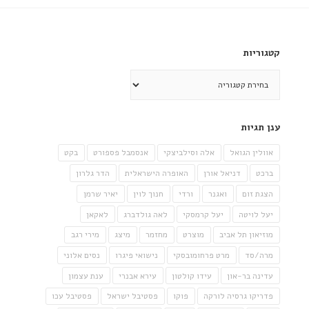
קטגוריות
קטגוריות
ענן תגיות
אוולין הגואל
אלה וסילביצקי
אנסמבל פספורט
בקט
ברכט
דניאל אורן
האופרה הישראלית
הדר גלרון
הצגת זום
ואגנר
ורדי
חנוך לוין
יאיר שרמן
יעל לויטה
יעל קרמסקי
לאה גולדברג
לאקאן
מוזיאון תל אביב
מוצרט
מחזמר
מיצג
מירי רגב
מרה/סד
מרט פרחומובסקי
נישואי פיגרו
נסים אלוני
עדינה בר-און
עידו קולטון
עירא אבנרי
ענת עצמון
פדריקו גרסיה לורקה
פוקו
פסטיבל ישראל
פסטיבל עכו