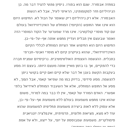
כמחזה אבסורד. שגם הוא בתורו. ניסיון פתטי להגיד דבר מה. כן
הניהיליזם חזר למקומותינו, הראיתי לעיל, אבל לא רגשות
האבסורד. אלא רק ניהיליזם ריק שאומר על הכול לא. החיפוש היום
הוא אינו אחר החופש (הקיומי) המוחלט של האינדיווידואל בעולם
עם קוד מוסרי קולקטיבי. אינו מרד שמערער על הקוד המוסרי הזה
ואומר שבעצם אין תכלית ועדיין מחפש אותה אף-על-פי-כן.
החיפוש היום הוא החיפוש אחר הציות המוחלט לכללי הקיום
האינדיווידואלי, שהוא בעיקרון קיום לא מוסרי ואנטי-חברתי
כתכלית. ההגשמה העצמית האולטימטיבית. נרקיסיזם שמניח חברה
כדי להתקיים, אך בו בזמן מאיין אותה מעצם היותו. בעצם זה מסע
בעקבות הקשת בענן אל דבר שלא קיים ואם קיים בקושי ניתן
להגשמה. מסע סיזיפי, בדיוק כמו מה שתיאר קאמי, אבל הפוך, לא
מסע אל החופש המוחלט, אלא אל השעבוד המוחלט לאידיאל בלתי
אפשרי. האדם המורד של קאמי, אין לו כבר במה למרוד, משום
שהוא אינו מחפש משמעות בעולם ללא משמעות אף-על-פי-כן,
אלא עסוק ללא לאות ביצירת משמעות תחליפית למשמעות שהוא
עוד לא מצא, מציאות חלופית, תדמיתית, אינפלציה יונגיאנית
סימולקרית. משמעות שמבוססת על יופי, על ייצוג, ולא על אמת
(אחת או אפילו כמה אמיתות).