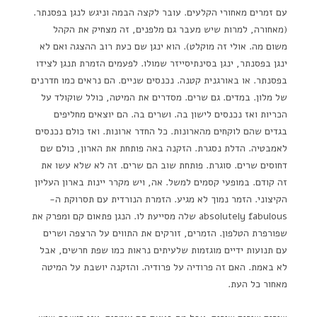
עם זמרים מאחורי הקלעים. עובר לקצה הבמה וניגש לנגן בפסנתר.
(מאחורה, למרות שיש מעבר גם מלפנים, זה מצחיק את הקהל
משום מה. אולי זה מוקלט). הוא ינגן שם כעת רוב ההצגה ואם לא
ינגן בפסנתר, ינגן בסינתיסייזר שמולו. לפעמים הזמרת תנגן לצידו
בפסנתר. או באורגנית קטנה. נכנסים שניים. הם נראים כמו חדרנים
של מלון. במדים. גם שרים. מסדרים את המיטה, כולל שוקולד על
הכריות ואז נכנסים לישון בה. ושרים בה. הם יוצאים מחליפים
בגדים שהם לוקחים מהארונות. כל החדר ארונות. ואז כולם נכנסים
לאמבטיה. הדלת נסגרת. הזקנה באה פותחת את הארון, כולם שם
דחוסים שרים. סוגרת. פותחת שוב הם שרים. זה לא שלא עשו את
זה קודם. במופעי קסמים למשל. אה, ויש מקרר יינות בארון העליון
הקיצוני. הזמר נמוך לא מגיע. הזמרת הנורדית עם תסרוקת ה-
absolutely fabulous שלה מסייעת לו. הנגן פתאום קם ומפרק את
שפורפרת הטלפון. הזמרים, זורקים את התווים על הרצפה ושרים
עם תנועות ידיים מוגזמות שלעיתים נראות כמו שפת חרשים, אבל
לא באמת. האם זה פרודיה על פרודיה. והזקנה יושבת על המיטה
מאחור כל העת.