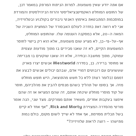
אם אתה יודע שאין משמעות. למרות הניתוח המרתק במאמר דנן,
של החופש המוחלט האקסיטנציאליסטי והרוח הניהילסטית והמורדת
במוסכמות המתבטאת באימוץ האנטי גיבורים בקולנוע ובטלוויזיה,
אני לא רואה זאת כחזרה לעולם האבסורד של המחצית השניה של
המאה ה-20, אלא כמסקנה העגומה שלו. שהחופש המוחלט,
אף-על-פי-כן, לא מציע שום משמעות, אלא הוא רק ביטוי לחוסר
המשמעות הקיים, לא זה שאנו מכירים בו מתוך מודעות עצמית
עמוקה, מתוך מחשבה ובחירה, אלא זה שאנו שוקעים בו מבריחה
או מחוסר ברירה. כן, בסדרה
Westworld
אנשים יצרו פארק
שעשועים עם רובוטים דמויי אדם, שבהם יכולים אנשים לבצע את
זממם (כלומר רצח) ללא כל חשש מהתוצאה, היש חופש מוחלט
מזה. אך בסופו של תהליך כשהם מנסים להבין את מהלכיהם, חוסר
של קוד מוסרי מוחלט שינחה אותם, זה שהם המציאו או זה שהם
אימצו בעקבות אחרים, משאיר אותם מפורקים. מצד שני, הנה אומר
מורטי מהסדרה המצוירת
Rick and Morty
, "אף אחד לא קיים
בשל תכלית מסוימת, אף אחד לא שייך לשום מקום, כולם נמות
מתישהו – רוצה לראות טלוויזיה?"