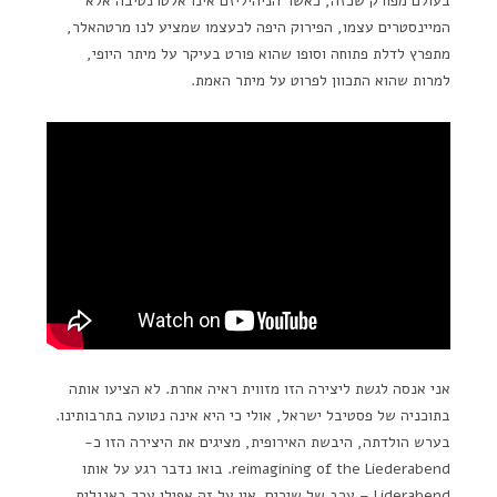
בעולם מפורק שכזה, כאשר הניהיליזם אינו אלטרנטיבה אלא
המיינסטרים עצמו, הפירוק היפה לכעצמו שמציע לנו מרטהאלר,
מתפרץ לדלת פתוחה וסופו שהוא פורט בעיקר על מיתר היופי,
למרות שהוא התכוון לפרוט על מיתר האמת.
אני אנסה לגשת ליצירה הזו מזווית ראיה אחרת. לא הציעו אותה
בתוכניה של פסטיבל ישראל, אולי כי היא אינה נטועה בתרבותינו.
בערש הולדתה, היבשת האירופית, מציגים את היצירה הזו כ-
reimagining of the Liederabend. בואו נדבר רגע על אותו
Liderabend – ערב של שירים. אין על זה אפילו ערך באנגלית