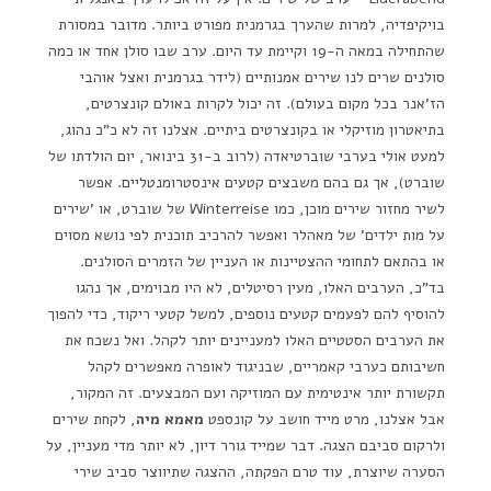
בויקיפדיה, למרות שהערך בגרמנית מפורט ביותר. מדובר במסורת
שהתחילה במאה ה-19 וקיימת עד היום. ערב שבו סולן אחד או כמה
סולנים שרים לנו שירים אמנותיים (לידר בגרמנית ואצל אוהבי
הז'אנר בכל מקום בעולם). זה יכול לקרות באולם קונצרטים,
בתיאטרון מוזיקלי או בקונצרטים ביתיים. אצלנו זה לא כ"כ נהוג,
למעט אולי בערבי שוברטיאדה (לרוב ב-31 בינואר, יום הולדתו של
שוברט), אך גם בהם משבצים קטעים אינסטרומנטליים. אפשר
לשיר מחזור שירים מוכן, כמו Winterreise של שוברט, או 'שירים
על מות ילדים' של מאהלר ואפשר להרכיב תוכנית לפי נושא מסוים
או בהתאם לתחומי ההצטיינות או העניין של הזמרים הסולנים.
בד"כ, הערבים האלו, מעין רסיטלים, לא היו מבוימים, אך נהגו
להוסיף להם לפעמים קטעים נוספים, למשל קטעי ריקוד, כדי להפוך
את הערבים הסטטיים האלו למעניינים יותר לקהל. ואל נשכח את
חשיבותם כערבי קאמריים, שבניגוד לאופרה מאפשרים לקהל
תקשורת יותר אינטימית עם המוזיקה ועם המבצעים. זה המקור,
אבל אצלנו, מרט מייד חושב על קונספט
מאמא מיה
, לקחת שירים
ולרקום סביבם הצגה. דבר שמייד גורר דיון, לא יותר מדי מעניין, על
הסערה שיוצרת, עוד טרם הפקתה, ההצגה שתיווצר סביב שירי