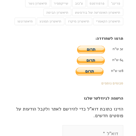
פרינג'
פרפורמנס
צ'כוב
שייקספיר
תיאטרון גשר
תיאטרון האופרטה של בודפשט
תיאטרון הבימה
תיאטרון הקאמרי
תיאטרון מיקרו
תיאטרון תמונע
תיאטרונטו
תרמו לשחרזדה:
32 ש"ח
64 ש"ח
128 ש"ח
סכומים נוספים
הרשמה לניוזלטר שלנו
הזינו כתובת דוא"ל כדי להירשם לאתר ולקבל הודעות על
פוסטים חדשים.