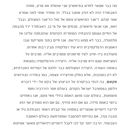
מה כבר אפשר לחדש בתיאטרון אני שואלת את מרט, מחזה
האבסורד הזה לא דגדג אותנו בכלל. זה מחזיר אותי למה שמרט
אמר קודם. ז'אנר התיאטרון גוסס אל מול הז'אנר המצולם. ובכל
זאת, אנו אנשי תיאטרון, מנסים אף על פי כן. האבסורד ירד מהבמה
אל החיים עצמם וההנחיה המוסרית הקיומית שהונחתה עלינו אז
מלמעלה, כבר לא ממש נדרשת. אנו חיים בתוך מטריקס שבו
האמנות הרפלקסיבית היא עוד רפלקסיה מבין רבות אחרות.
משולבת ביו-טיוב לצד סרטונים שמגיבים אליה. מגיבים על
המציאות שגם היא מגיבה אליה. היצירה והרפלקסיה נמצאות
באותה השורה. היצירה המצולמת כבר זולגת אל המדיות החברתיות,
לא רק כתגובות, אלא כחלק מהיצירה עצמה, כמו בסדרה הנורווגית
סקאם
, בה דנתי בביקורת על הביצוע של בקט על-ידי רוברט
וילסון בפסטיבל ישראל הקודם. בעולם חסר היררכיה וחסר
משמעות, בעולם שבו מושג האמת נוזלי מאי פעם, אנו נאחזים
ביופי כאמת מידה. גם אם הוא מזויף, גם אם הוא מפורק אף הוא
לריבוי דימויים אפשריים במסווה של קבלת האחר (מבחינת גיל או
מבנה גוף), אם נתייחס למהפכה שמתרחשת בעולם האופנה
העכשווי. הרבה יותר קל לנו לעכל דימויים ויזואליים מאשר אמיתות