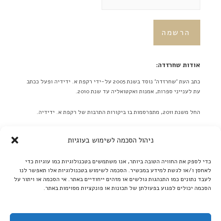
אודות שחרזדה:
כתב העת 'שחרזדה' נוסד בשנת 2005 על-ידי רקפת א. ידידיה ופעל ככתב
עת לענייני ספרות, אמנות ואקטואליה עד שנת 2010.
החל משנת 2011, מתפרסמות בו ביקורות התרבות של רקפת א. ידידיה.
באתר לא מתפרסמות ידיעות על אירועים מתוכננים בלוח אירועים או
ניהול הסכמה לשימוש בעוגיות
כפריוויו, אלא ביקורות בלבד! ברם, ידיעות על אירועים שונים יתקבלו
בברכה. אנא תאמו מראש שליחת תמונות גדולות.
כדי לספק את החוויה הטובה ביותר, אנו משתמשים בטכנולוגיות כמו עוגיות כדי
לאחסן ו/או לגשת למידע במכשיר. הסכמה לשימוש בטכנולוגיות אלו תאפשר לנו
קרא עוד ←
לעבד נתונים כמו התנהגות גולשים או מזהים ייחודיים באתר. אי הסכמה או ויתור על
הסכמה יכולים לפגוע בפעולתן של תכונות או פונקציות מסוימות באתר.
אנו ממשיכים לקדם את הספרות העברית:
בקרו אותנו גם ב'בית אוצר - ספרים אלקטרוניים':