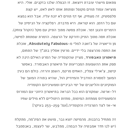
פתאום מישהי עוברת ויוצאת. זו הכפלה שלנו כזקנים. אולי. היא
מוציאה עמוד תווים מקופל ופותחת אותו לאט לאט, יש קצת
סלפסטיק. זה מצחיק. אף דף תווים לא יונח עליו. אבל הוא נמצא
שם כל הזמן. הוא קוראת. היא מדברת. רפלקציה על הניסיון של
הזמרים והנגן זמר. אוכלת פסטה מתוך התיק עם מקל (הקהל צוחק).
אוכלת חסה מתוך התיק וזורקת על הרצפה. הזמרת שמתחת למיטה,
מן וריאציה של ג'ואנה למלי מ-
Absolutely Fabulous
, אוכלת
את החסה מהרצפה בלי ידיים. מרטין אסלין בתנ"ך של התחום,
תיאטרון האבסורד
, מציין שהקומדיה של הסרט האילם הינה לא
ספק אחת ההשפעות המכריעות על תיאטרון האבסורד. באסטר
קיטון, צ'ארלי צפלין, האחים מרקס, השמן והרזה. כולם הם כעין
המשך למסורת הוודביל והמיוזיק הול, שהיא בתורה המשך של
המוקיונים והליצנים של ימי הביניים וממשיכיהם הקומדיה
דל-ארטה. שמקורם הוא ככל הנראה בתיאטרון היווני עם המורוס
והסטופידוס ממחזות המימוס, מחזות היתוליים ללא מילים שחיו
אי-אז לצד הטרגדיה והקומדיה.[עמ' 253-259 בעיקר]
זה מתחיל בהכנות. מהמיטה יוצא גבר, פושט את הפיג'מה, מתקלח
(יש לנו חדר אמבטיה על הבמה), מתלבש, שר לעצמו, באנסמבל