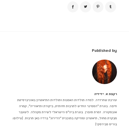
Published by
רקפת א. ידידיה
עורכת שחרזדה. למדה תולדות האמנות ותולדות התיאטרון באוניברסיטת
חיפה. בוגרת "הסמינר החדש לתרבות חזותית, ביקורת ותיאוריה", קמרה
אובסקורה. זמרת סופרן. בוגרת ביה"ס הישראלי לשירת מקהלה. לשעבר
מבקרת מחול, תיאטרון ומוזיקה בתוכנית "הדירוג" ברדיו כאן תרבות. [צילום:
בוריס סבירסקי]