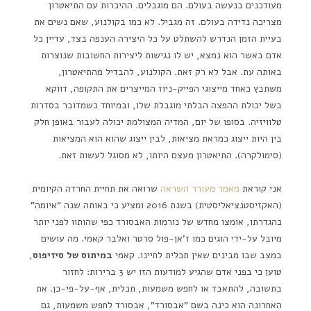
מעודכנים בנעשה בעולם. הם מוגבלים. ההיכרות עם התיאטרון
מצריכה נדידה בעולם. זה מגביל. לא כמו בקולנוע, שאם נשים את
בעיית הזמן הנדרש להשתלט על כל היצירה הענפה בצד, עדיין כל
אדם באשר הוא נמצא, יש לו נגישות ליצירות החשובות שנוצרות
באותה עת. אבל לא רק זאת. הקולנוע, להבדיל מהתיאטרון,
משתבץ כאחד מייצוגי הפייק-ניוז המייצרים את התקופה, דווקא
בשל יכולת ההפצה הבלתי מוגבלת שלו, ובמיוחד כשמדובר בסדרות
טלוויזיה. בסופו של יום, המדיה המצולמת יכולה לעבור באופן חלק
בין היות ייצוג כמראת מציאות, לבין ייצוג שהוא הוא המציאות
(סימולקרה). התיאטרון מעצם היותו, לא מסוגל לעשות זאת.
אני קוראת
מאמר מעורר השראה
שרואה את תחיית החרדה הקיומית
(האקזיסטנציאליסטית) בשנת 2016 ומציע כי באותה שנה "איומה"
כהגדרתו, אומצו מחדש של נורמות האבסורד כפי שהותוו לפני יותר
מיובל על-ידי הוגים כמו ז'אן-פול סרטר ואלבר קאמי. מה עושים
במצב שבו מבינים שאין תכלית לחיינו. קאמי
במיתוס של סיזיפוס
,
טוען כי בפני אדם שהגיע למודעות הזו יש 3 ברירות: לחזור
בתשובה, להתאבד או לחפש משמעות, תכלית, אף-על-פי-כן. את
האחרונה הוא כינה בשם "אבסורד", אבסורד לחפש משמעות, גם