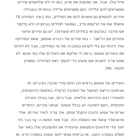
אייל גולן. אבל, אני מתקנת את מרט, כאן זה לא שלוקחים שירים
וממציאים להם עלילה. כאן ממציאים עלילה ובוחרים בשבילה
שירים. לפעמים גם משנים להם את המילים, כמו בשיר המזוהה I'll
be there של הג'קסון פייב, שמושר למילים בגרמנית (לא בדקתי
אם מדובר בתרגום או במילים לא קשורות). יש גם שירים שישר
מזוהים עם הז'אנר – כמו שירים של רוברט שומאן, שאת המוזיקה
שלו זיהיתי גם בלי לקרוא בתוכניה של מי המוזיקה, אבל לא זיהיתי
את השירים עצמם. נראה לי שלקחו את השירים שלו כפי שהם. לא
ממש צריך לשנות שם משהו כדי להפוך זאת לפרודיה. מספיק
הקשר. אחר.
השירים של שומאן נראים לנו היום שירי אהבה נאיביים. מי
שנחשבו כייצוג הנאצל של האהבה הרצויה בתקופה הרומנטית,
למעוררי רגש והזדהות עילאית. אבל כיום, אנו בעידן החרדה
הקיומית, האם לאהבה יש בכלל משקל. אנחנו ציניים. הזמרים
שרים על שמש זהובה והקהל צוחק. איך צריך לשיר שירים. אולי
מרטהאלר שואל את השאלה הזו, אבל מאז המאה ה-19 כבר היו
יותר מדי חידושים והמצאות שיעמידו את התשובות שלו באור של
קטלוג במקרה הטוב, או כניסיון פתטי לומר משהו במקרה הרע. או