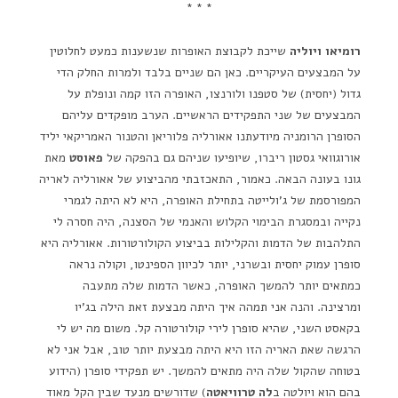
* * *
רומיאו ויוליה
שייכת לקבוצת האופרות שנשענות כמעט לחלוטין
על המבצעים העיקריים. כאן הם שניים בלבד ולמרות החלק הדי
גדול (יחסית) של סטפנו ולורנצו, האופרה הזו קמה ונופלת על
המבצעים של שני התפקידים הראשיים. הערב מופקדים עליהם
הסופרן הרומניה מיודעתנו אאורליה פלוריאן והטנור האמריקאי יליד
אורוגוואי גסטון ריברו, שיופיעו שניהם גם בהפקה של
פאוסט
מאת
גונו בעונה הבאה. כאמור, התאכזבתי מהביצוע של אאורליה לאריה
המפורסמת של ג'ולייטה בתחילת האופרה, היא לא היתה לגמרי
נקייה ובמסגרת הבימוי הקלוש והאנמי של הסצנה, היה חסרה לי
התלהבות של הדמות והקלילות בביצוע הקולורטורות. אאורליה היא
סופרן עמוק יחסית ובשרני, יותר לכיוון הספינטו, וקולה נראה
כמתאים יותר להמשך האופרה, כאשר הדמות שלה מתעבה
ומרצינה. והנה אני תמהה איך היתה מבצעת זאת הילה בג'יו
בקאסט השני, שהיא סופרן לירי קולורטורה קל. משום מה יש לי
הרגשה שאת האריה הזו היא היתה מבצעת יותר טוב, אבל אני לא
בטוחה שהקול שלה היה מתאים להמשך. יש תפקידי סופרן (הידוע
בהם הוא ויולטה ב
לה טרוויאטה
) שדורשים מנעד שבין הקל מאוד