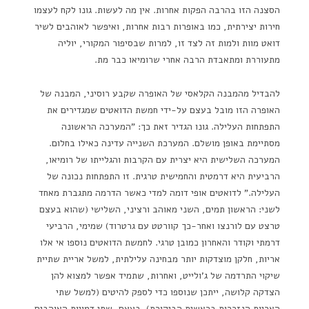
הסצנה הזו בהרבה הפקות אחרות. אין מה לעשות. גונו לקח לעצמו
חירות יצירתית, כמו באופרות רבות אחרות, ואיפשר לאוהבים לשיר
דואט מוות ולמות זה לצד זו, למרות שבסיפור המקורי, יוליה
מתעוררת ומתאבדת הרבה אחרי שרומיאו כבר מת.
להבדיל מהמבנה הקלאסי של האופרה שקבע רוסיני, המבנה של
האופרה הזו מובל בעצם על-ידי חמשת הדואטים שמגדירים את
התפתחות העלילה. גונו הגדיר זאת כך: "המערכה הראשונה
מסתיימת באופן מושלם. המערכת השנייה עדינה כאילו בחלום.
המערכה השלישית היא יצרית עם הקרבות והגלייתו של רומיאו,
הרביעית היא דרמטית והחמישית טרגית. זו התפתחות נכונה של
העלילה." לדואטים אופי דומה למדי כאשר הדרמה מתגברת מאחד
לשני: הראשון תמים, השני מאוהב ורציני, השלישי (שהוא בעצם
טרצט עם לורנצו ואחר-כך קוורטט עם גרטרוד) שמימי, הרביעי
דרמתי וקודר והאחרון כמובן טרגי. לחמשת הדואטים נוספו אי אלו
אריות, חלקן מוצדקות יותר מבחינה עלילתית, למשל אריית שתיית
שיקוי התרדמה של ג'ולייט, ואחרות, שתמיד אפשר למצוא להן
הצדקה קלושה, ייתכן שנוספו כדי לספק להיטים (למשל שתי
האריות הנזכרות בראשית הביקורת). בעצם, שתי דמויות האוהבים