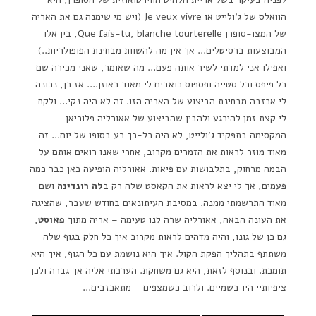
הוואלס של ג'ולייט או Je veux vivre (ויש מי שימנה גם את האריה
של המצו-סופרן Que fais-tu, blanche tourterelle, בין אלו
המבוצעות ברסיטלים… אך אין מה להשוות מבחינת הפופולריות..)
ואפילו אני למדתי לשיר אותה פעם… מה שאומר, שאני מכירה שם
כל פיפס וכל סטייה ופספוס כואבים לי מאוד באוזן…. אז כן, נכונה
לי אכזבה מבחינת הביצוע של האריה הזו. זה לא היה נקי… ולקח
לי קצת זמן להירגע ולהבין שהביצוע של אאורליה פלוריאן
המקסימה בתפקיד ג'ולייט, לא היה כל-כך רע בסופו של יום… זה
מאוד מוזר לראות את הזמרים מקרוב, אחרי שאנו רואים אותם על
הבמה מרחוק, בתלבושות עם פיאות. אאורליה הופיעה כאן כבר כמה
פעמים, אך לי יצא לראות את הקאסט שלה רק ב
לה רונדינה
ושם
מאוד התרשמתי ממנה. במסיבת העיתונאים בחודש שעבר, שהציגה
את העונה הבאה, אאורליה שרה לנו טעימה – אריה מתוך
פאוסט
,
גם כן של גונו, והיה מדהים לראות מקרוב איך כל חלק בגוף שלה
משתתף בתהליך הפקת הקול. איך היא נושמת עם כל הגוף, איך היא
תומכת. ובנוסף לזאת, היא גם משחקת. הערכתי אליה אך גברה ולכן
ציפיותיי היו בשמיים. ולרוב כשמצפים – מתאכזבים…