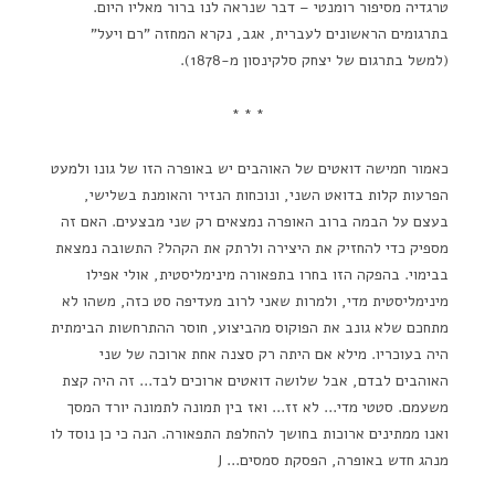
טרגדיה מסיפור רומנטי – דבר שנראה לנו ברור מאליו היום.
בתרגומים הראשונים לעברית, אגב, נקרא המחזה "רם ויעל"
(למשל בתרגום של יצחק סלקינסון מ-1878).
* * *
כאמור חמישה דואטים של האוהבים יש באופרה הזו של גונו ולמעט
הפרעות קלות בדואט השני, ונוכחות הנזיר והאומנת בשלישי,
בעצם על הבמה ברוב האופרה נמצאים רק שני מבצעים. האם זה
מספיק כדי להחזיק את היצירה ולרתק את הקהל? התשובה נמצאת
בבימוי. בהפקה הזו בחרו בתפאורה מינימליסטית, אולי אפילו
מינימליסטית מדי, ולמרות שאני לרוב מעדיפה סט כזה, משהו לא
מתחכם שלא גונב את הפוקוס מהביצוע, חוסר ההתרחשות הבימתית
היה בעוכריו. מילא אם היתה רק סצנה אחת ארוכה של שני
האוהבים לבדם, אבל שלושה דואטים ארוכים לבד… זה היה קצת
משעמם. סטטי מדי… לא זז… ואז בין תמונה לתמונה יורד המסך
ואנו ממתינים ארוכות בחושך להחלפת התפאורה. הנה כי כן נוסד לו
מנהג חדש באופרה, הפסקת סמסים… J