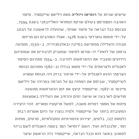
שישים שניות על
רומיאו ויוליה
מאת ויליאם שייקספיר. סיפור
האהבה המפורסם בעולם שרקח המחזאי האליזבתני בשנת 1594,
מבוסס ככל הנראה על סיפור אמיתי, שהועלה לראשונה על הכתב
על-ידי תומסו גוארדטי בשנת 1476. אצלו האוהבים הם מריוטו
וגנוזה והעלילה מתחרשת בסיינה ובאלכסנדריה. ב-1530, מופיעה
גרסתו של לואיג'י דו-פורטו לסיפור שמעניק לגיבורים את שמותיהם
הידועים ומעביר את ההתרחשות לוורונה. ב-1554 מתורגם הסיפור
לאנגלית ולצרפתית על-ידי מטאו בנדלו וב-1562 מתורגם הנוסח
הצרפתי ההוא לאנגלית על-ידי ארתור ברוק וזה הנוסח שמגיע
לשייקספיר, שביסס את המחזה גם על הגרסה בפרוזה של ויליאם
פיינטר מ-1567. שייקספיר קיצץ את זמן ההתרחשות מתשעה
חודשים לארבעה או שישה ימים והרחיב את העלילה באמצעות
פיתוח של מספר דמויות משנה, למשל מרקוציו ופאריס. זוהי היצירה
המעובדת ביותר של שייקספיר ולפיה נוצרו עד היום אופרות רבות
(לפחות 27), בלטים, יצירות תזמורתיות ומקהלתיות, סרטים, מחזות
זמר, טלנובלות ועוד. השם 'רומיאו' הפך בשפה האנגלית לשם נרדף
למאהב באשר הוא וככל הנראה, שייקספיר היה הראשון שיצר