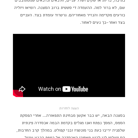
כתיבה, כריות או שקים ושלל עניים, חלכאים ונדכאים שמסתובבים
שם, לא ברור למה. ההעמדה די סטטית ברוב הסצנה. רומיאו ויוליה
כורעים מקדימה והנזיר מאחוריהם. גרטרוד עומדת בצד. העניים
בצד ואחר-כך נעים לאחור.
הצצה לחזרות
בסצנה הבאה, יש כבר אקשן מבחינת התפאורה… אחרי הפסקת
הסמס, המסך נפתח ואנו מגלים בקדמת הבמה אכסדרה פינתית
שלפניה יריבו כעת בני מונטגיו ובני קפולט. במהלך קרב החרבות,
הם ייעלמו לנו לרגע מאחורי האכסדרה אל רמפת הרבע עיגול