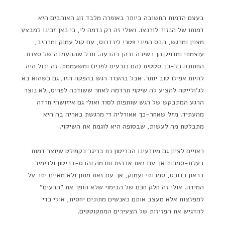
בעצם הדמות החשובה ביותר באופרה מלבד זוג האוהבים היא
דמותו של הנזיר לורנצו. ואולי זה רק נדמה לי, כי כאן זכינו למבצע
מצוין ומרגש, הבס הפיני פטרי לינדרוס, עם קול עמוק ומרהיב,
עוצמתי ומדויק הן בשירה ובהן בהבעה. חבל שההעמדה של סצנת
החתונה כל-כך סטטית (הם כורעים לפניו) ומשעממת. זה יכול היה
להיות אפילו טוב יותר. אבל בהעדר רגש בהפקה הזו, גם כשהוא בא
לג'ולייטה להציע לה שיקוי תרדמה לאחר ששודכה לפריס, לא נוצר
הרגע המתבקש של רגש שותפות לסוד ואולי גם איזושהי חרדה
מהעתיד. מזל שאחר-כך אאורליה די מרגשת באריה בה היא
מתבלטת מה לעשות, שבסופה היא לוגמת את השיקוי.
ראויים לציון גם מיודעינו הבריטון נח בריגר כקפולט שיוצר דמות
בעלת-סמכות אך עם זאת אבהית וחכמה והבס-בריטון ולדימיר
בראון כדוכס, סמכותי ועמוק, אך עם זאת מתון ולא מאיים יתר על
המידה. אולי זה חלק חכם של הבימוי שלא הופך את "הרעים"
למפלצות אלא מעצב אותם כאנשים מתונים יחסית, אולי כדי
להדגיש את הפזיזות של הצעירים המתקוטטים.