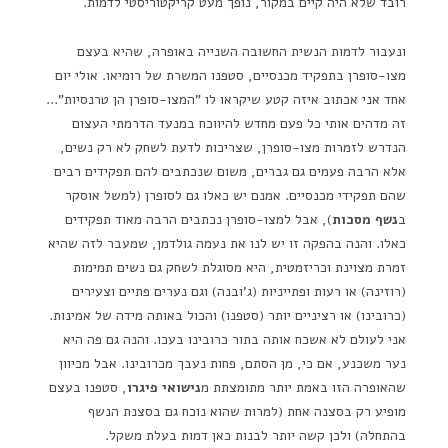
רובד שלא היה קיים במקור, נופך מעט קריקטוריסטי לדמות.
ונעבור לדמות הנשית החשובה השנייה באופרה, שהיא בעצם
מצו-סופרן בתפקיד מכנסיים, סטפנו המשרת של רומיאו. אולי יום
אחד אני אכתוב איזה קטע שיקראו לו "המצו-סופרן הן טרנסיות"…
זה מדהים אותי כל פעם מחדש להיווכח במנעד הדרמתי העצום
הנדרש לזמרות מצו-סופרן, שצריכות לדעת לשחק לא רק נשים,
אלא הרבה פעמים גם גברים, משום שנכתבים להם תפקידים רבים
שהם תפקידי מכנסיים. אמנם יש כאלו גם לסופרן (למשל אוסקר
ב
נשף מסכות
), אבל למצו-סופרן נכתבים הרבה מאוד תפקידים
כאלו. והנה בהפקה זו יש לנו את נעמה גולדמן, שמעבר לזה שהיא
זמרת מצוינת וכריזמטית, היא מסוגלת לשחק גם נשים תמימות
(רוזינה) או רעות ופתייניות (ג'ובנה) וגם נערים פתיים וצעירים
(כרובינו) או רציניים יותר (סטפנו) והכול באותה מידה של אמינות.
אני לעולם לא אשכח אותה בתור כרובינו בעכו. והנה גם פה היא
נער משכנע, אם כי, מן הסתם, פחות נעבך מכרובינו. אבל מכיוון
שהאופרה הזו באמת יותר מתומצתת מ
נישואי פיגרו
, סטפנו בעצם
מופיע רק בסצנה אחת (למרות שהוא נוכח גם בסצנת הנשף
בהתחלה) ולכן קשה יותר לבנות כאן דמות בעלת משקל.