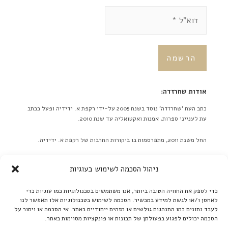
אודות שחרזדה:
כתב העת 'שחרזדה' נוסד בשנת 2005 על-ידי רקפת א. ידידיה ופעל ככתב
עת לענייני ספרות, אמנות ואקטואליה עד שנת 2010.
החל משנת 2011, מתפרסמות בו ביקורות התרבות של רקפת א. ידידיה.
באתר לא מתפרסמות ידיעות על אירועים מתוכננים בלוח אירועים או
ניהול הסכמה לשימוש בעוגיות
כפריוויו, אלא ביקורות בלבד! ברם, ידיעות על אירועים שונים יתקבלו
בברכה. אנא תאמו מראש שליחת תמונות גדולות.
כדי לספק את החוויה הטובה ביותר, אנו משתמשים בטכנולוגיות כמו עוגיות כדי
לאחסן ו/או לגשת למידע במכשיר. הסכמה לשימוש בטכנולוגיות אלו תאפשר לנו
קרא עוד ←
לעבד נתונים כמו התנהגות גולשים או מזהים ייחודיים באתר. אי הסכמה או ויתור על
הסכמה יכולים לפגוע בפעולתן של תכונות או פונקציות מסוימות באתר.
אנו ממשיכים לקדם את הספרות העברית: