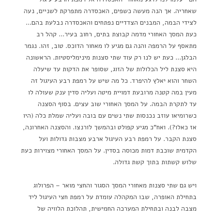
שאחריה. אך הנה מעשה כשפים, האכסדרה מתפרקת לשניים, נעה
לצידי הבמה, המבנים הצדדיים נפתחים והאכסדרה נבלעת בהם…
כעת המסך האחורי מדמה קבוצת בתים, רחוב בעיר… קהל רב
מתאסף על הרמפה והנה גם מגיע לו מאחור הדוכס. טוב, זהו. נגמר
הבלגן… כעת יש לנו רק עוד שתי סצנות מינימליסטיות. הראשונה
היא סצנת ליל הכלולות של הזוג, שסופר את הדקות עד שיעלה
השחר והוא יאלץ להיפרד. כל מה שיש על רמפת רבע העיגול זה
מעין במה קטנה מרובעת דמויית מיטה ועליה סדין ענק שעולה לו
עד לתקרת הבמה. על המסך האחורי שוב עצים. בסוף הסצנה
כשרומיאו עוזב נכנסות שתי נשים עם בובה ועליה שמלת כלה (היו
אז כאלו?). ואח"כ מגיע קפולט ובהמשך לורנצו. והסצנה האחרונה,
סצנת הקבר. על רמפת רבע העיגול ארבע מצבות גדולות ועל
הקדמית שוכבת דמות מכוסה בסדין. על המסך האחורי מצוירות כעת
שלוש קשתות בתוך קשת גדולה.
ויש גם שתי סצנות מאחורי המסך הסגור והחצי מואר – הפרולוג
בתחילת האופרה, שבו המקהלה עומדת על רמפת חצי העיגול ליד
מצבה לבנה ובתחילת המערכה החמישית, תהלוכת הלוויה של