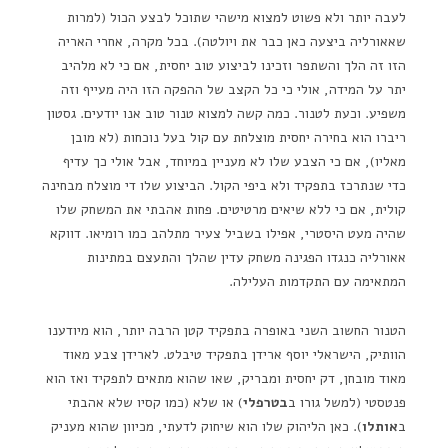
לעבה יותר ולא פשוט למצוא מישהי שתוכל לבצע הכול (למרות
שאאורליה ביצעה כאן כבר את ויולטה). בכל מקרה, אחרי האריה
הזו זה הלך והשתפר וזכינו לביצוע טוב יחסית, אם כי לא מלהיב
יתר על המידה, אולי כי כל הקצב של ההפקה הזו היה מעייף וזה
משפיע. וכעת לטנור. כמה קשה למצוא טנור טוב אנו יודעים. גסטון
ריברו הוא בחירה יחסית מוצלחת עם קול בעל נוכחות (לא מובן
מאליו), אם כי הצבע שלו לא מעניין במיוחד, אבל אולי כך עדיף
כדי שנתרכז בתפקיד ולא ביפי הקול. הביצוע שלו די מוצלח מבחינה
קולית, אם כי ללא שיאים מרטיטים. פחות אהבתי את המשחק שלו
שהיה מעט היסטרי, אפילו בשביל צעיר מתלהב כמו רומיאו. דווקא
אאורליה כנגדו הפגינה משחק עדין שהלך והתעצם במתינות
המתאימה עם התקדמות העלילה.
הטנור החשוב השני באופרה בתפקיד קטן הרבה יותר, הוא מיודענו
הוותיק, הישראלי יוסף ארידן בתפקיד טיבלט. לארידן צבע מאוד
מאוד מובחן, דק יחסית ומבריק, שאו שהוא מתאים לתפקיד ואז הוא
פנטסטי (למשל גורו ב
בטרפלי
) או שלא (כמו קסיו שלא אהבתי
ב
אותלו
). כאן הליהוק שלו הוא שיחוק לדעתי, מכיוון שהוא מעניק