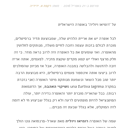
פורסם ב-
21 באפריל 2016
מאת:
רקפת א. ידידיה
על 'רומיאו ויוליה' באופרה הישראלית
לכל אופרה יש את אריית הלהיט שלה, שמבוצעת תדיר ברסיטלים,
מוכרת לכולם בזכות עצמה וזוכה לחיים משלה, מנותקים לחלוטין
מהאופרה. ואז שומעים את כל האופרה וזה לרוב נראה מוזר. כי זה
חלק מרצף ואולי יש קטע מקדים שקצת מזכיר. לפעמים, אותה אריה
זוכה להדגשה ולהבלטה במבנה האופרה, אבל אז מכיוון שהסולנים
לרוב ביצעו אותה אינספור פעמים ברסיטלים, היא מבוצעת הרבה
יותר טוב מכל השאר ונשמעת מנותקת מיתר האופרה (אני נזכרת
במקרה una furtiva lagrima מ
שיקוי האהבה
, אך הדוגמאות
רבות). ככל שהאריה מוכרת יותר והאופרה נדירה יותר, עולה
הפוטנציאל להיות מופתעים לרעה ולא רק בגלל שביצוע חי לא דומה
לזה המוקלט, אלא בגלל שכעת זה מבוים…
שמה של האופרה
רומיאו ויוליה
מאת שארל-פרנסואה גונו הולך
לפניה בעיקר בשל אריית הלהיט הווירטואוזית של הסופרן, היא