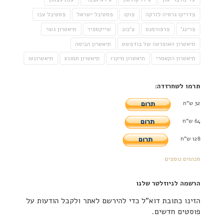
פדריקו גרסיה לורקה
פוקו
פסטיבל ישראל
פסטיבל עכו
פרינג'
פרפורמנס
צ'כוב
שייקספיר
תיאטרון גשר
תיאטרון האופרטה של בודפשט
תיאטרון הבימה
תיאטרון הקאמרי
תיאטרון מיקרו
תיאטרון תמונע
תיאטרונטו
תרמו לשחרזדה:
32 ש"ח
64 ש"ח
128 ש"ח
סכומים נוספים
הרשמה לניוזלטר שלנו
הזינו כתובת דוא"ל כדי להירשם לאתר ולקבל הודעות על
פוסטים חדשים.