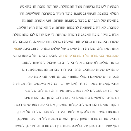
הפתעה לטובה נרשמה מצד המקהלה, שהיתה טובה הן בקאסט
המלא בסצנת הנשף ובסצנת כיכר העיר במערכה השלישית והן
בקאסט של הגברים בלבד בסצנות אחרות. אני אומרת הפתעה
לטובה, לא רק בהשוואה להפקות אחרות של האופרה הישראלית,
אלא בעיקר נוכח האכזבה המרה שהיתה לי יום קודם לכן מהמקהלה
ששרה בקונצרט מוצרט את המיסה הגדולה והרקוויאם. זו כמובן לא
אותה מקהלה. שם זה היה שילוב של שלוש מקהלות חובבים, ש
כפי
שכתבתי בביקורת על הקונצרט ההוא
, סובלות בישראל באופן כרוני
מרמה קולית לא טובה, אולי כי לרוב מי שיכול להרשות לעצמו
להקדיש שעות לתחביב הזה, בעידן העבדות התעסוקתית, הם
פנסיונרים ששיאם הקולי מאחוריהם. אז אולי אני קצת לא
אובייקטיבית במקרה הזה (אם יש דבר כזה אובייקטיביות). מבחינת
שירת האנסמבלים לא נצפו בעיות מיוחדות. השילוב של שני
הזמרים הראשיים בדואטים היה טוב רוב הזמן וגם הטרצטים
והקוורטטים נהנו משילוב קולות מוצלח, אם כי לא נצפו שיאי רגש.
המנצח הצעיר פרנצ'סקו צ'ילופו, העוזר לשעבר של דניאל אורן,
הוביל את תזמורת ראשון לציון והוציא ממה צליל מרהיב ומפוקס,
ואף שמר רוב הזמן על בלאנס נאות בין התזמורת והזמרים, למעט