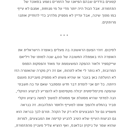
קטעים בודדים שבהם הפיאנו של הזמרים נטמע בסאונד של
התזמורת. אבל הכול היה יותר מדי על מי מנוחות, אמנם לא עייף
כמו מתוך שינה, אבל עדיין לא מספיק מלהיב כדי להחזיק אותנו
מרותקים.
* * *
לסיכום. זוהי הפעם הראשונה בה מעלים באופרה הישראלית את
האופרה הזו באמתלה החשובה של 400 שנה למותו של ויליאם
שייקספיר ולאור ההפקה המשעממת עד מאוד והפסקות הסמס
המרובות, לא נותר לי אלא לתהות, אם זה רק מקרה שהאופרה הזו
לא הועלתה כאן בעבר או שהיא פשוט לא מספיק מעניינת מעצם
היותה. כל יום אני לומדת דבר חדש ומסתבר שאם עד כה חשבתי
שהפקה מינימליסטית יכולה מקסימום לא להפריע לביצוע הווקלי,
הנה למדתי שהיא מסוגלת אף מסוגלת למשוך למטה ביצוע ווקלי
סביר בהחלט ולהפוך אותו למעייף ולחסר התלהבות. זה כנראה
משפיע גם על המבצעים ולא רק על הקהל. תורם לכך כנראה הוא
גם הניצוח העייף שלא הטיב להניע קדימה את המבצעים, למרות
שהוא שמר על ניקיון ובלאנס, ואף הוציא צליל מעניין מהתזמורת,