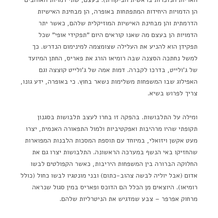
הן הדמויות היחידות המתפתחות באופרה, הן מבחינת האישיות
הדרמתית והן מבחינת האישיות המוזיקלית שלהם, כאשר יתר
הדמויות הן בעצם מה שאנו קוראים היום "תפקידי אופי" שכל
תפקידן הוא להניע את העלילה שצומצמה למינימום הנדרש. כך
למשל נחתכה הסצנה שבה רומיאו הורג את פאריס, החתן המיועד
של ג'ולייט, בדרכו לקברה. דמות אמה של ג'ולייט קוצצה וגם
האפילוג שבו המשפחות משלימות נשאר בחוץ. כי באופרה, ידע גונו,
צריך לפרוש בשיא.
ומילה על התלבושות. בהפקה זו בחרו לעצב תלבושות בסגנון
תקופתי שהיו מרהיבות ואפקטיביות ולמול התפאורה האנמית, יצרו
מעט אקשן ויזואלי, במיוחד עם תוספת המסכות הלבנות המפוארות
שהחזיקו באי הנשף במערכה הראשונה. התלבושות יצרו גם את
החלוקה הברורה בין המשפחות היריבות, כאשר הקפולטים לבשו
אדום (אבל יוליה לבשה צהוב-כתום) ובני מונטגיו לבשו כחול (כולל
רומיאו). היוצאים מן הכלל הם הדוכס ופאריס במין סגול שנראה
מרחוק אפרפר – צבע שמדגיש את הניטרליות שלהם.