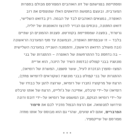
ומסתיימת בפגישתם של זוג האוהבים המפורסם מכולם בספרות
המערבית. ובעצם בחמשת הדואטים האלו שתופסים את רוב
האופרה, נמצאים האוהבים לבד על הבמה. רק בדואט השלישי,
דואט החתונה, נוכחים גם הנזיר לורנצו והאומנות של יוליה,
גרטרוד, בסצנה שמסתיימת בקוורטט. סצנות ההמונים הן שתיים
בלבד – זו שבפתיחת האופרה, הנמשכת עד סוף המערכה הראשונה
(ובה משולב הדואט הראשון), והתמונה השנייה במערכה השלישית
– בה נדחסת כל ההתרחשות של האופרה – ההתגרות של בני
מונטגיו בבני קפולט (בדמות השיר על היונה, הוא אריית
המצו-סופרן הנזכרת לעיל, ששר סטפנו, המשרת של רומיאו),
ההתגרות של בני קפולט בבני מונטגיו (שקוראים לרומיאו פחדן),
הרצח של מרקוציו (חברו של רומיאו, שרוצה להגן על כבודו של
רומיאו) על-ידי טיבלט, אחיינה של ג'ולייט, הרצח של אותו טיבלט
על-ידי רומיאו הנוקם, וכן המשפט של רומיאו על-ידי דוכס ורונה
וגירושו למנטואה. אם הרצח הכפול מזכיר לכם את
סיפור
הפרברים
, אתם לא טועים, שהרי גם הוא מבוסס על אותו מחזה
מפורסם של שייקספיר.
* * *