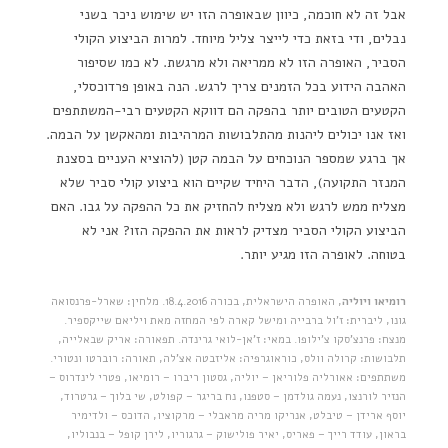
אבל זה לא חוכמה, כיוון שבאופרה הזו יש שימוש ניכר בשני
נבלים, ודי בזאת כדי לייצר צליל מיוחד. למרות הביצוע הקולי
הסביר, האופרה הזו לא ממריאה ולא מרגשת. לא כמו שסיפור
האהבה הידוע בכל הזמנים צריך לרגש. הנה באופן פרדוכסלי,
הקטעים הטובים יותר בהפקה הם דווקא הקטעים רבי-המשתתפים
ואז אנו יכולים ליהנות מהתלבושות המרהיבות ומהאקשן על הבמה.
אך ברגע שמספר הנוכחים על הבמה קטן (להוציא העניים בסצנת
המנזר התקועה), הדבר היחיד שקיים הוא ביצוע קולי סביר שלא
מצליח ממש לרגש ולא מצליח להחזיק את כל ההפקה על גבו. האם
הביצוע הקולי הסביר מצדיק לראות את ההפקה הזו? אני לא
בטוחה. לאופרה הזו מגיע יותר.
רומיאו ויוליה
, האופרה הישראלית, בכורה 18.4.2016. מלחין: שארל-פרנסואה
גונו, ליברית: ז'ול ברבייה ומישל קארה לפי המחזה מאת ויליאם שייקספיר.
מנצח: פרנצ'סקו צ'ילופו. במאי: ז'אן-לואי גרינדה. תפאורה: אריק שבאלייה,
תלבושות: קרולה וולס, כוראוגרפיה: אליזבטה אצ'לה, תאורה: רוברטו ונטורי.
משתתפים: אאורליה פלוריאן – יוליה, גסטון ריברו – רומיאו, פטרי לינדרוס –
הנזיר לורנצו, נעמה גולדמן – סטפנו, נח בריגר – קפולט, שי בלוך – גרטרוד,
יוסף ארידן – טיבלט, אנריקו מריה מראבלי – מרקוציו, הדוכס – ולדימיר
בראון, עודד רייך – פאריס, יאיר פולישוק – גרגוריו, לירן קופל – בנבוליו,