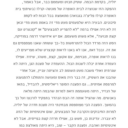
יוליה, בקדמת הבמה. שטיק חבוט ומעממם כבר, אבל כאמור,
ההפקה הזו שנוצרה לבית האופרה של מונטה-קרלו (בשיתוף בית
האופרה קרלו פליצ'ה בגנואה) מתאמצת בכל הכוח לא לקחת
סיכונים. הבעיה היא שלפעמים מעט מדי זה באמת מעט מדי וכאן
זה לא היה אפילו ברמה "לא להפריע למבצעים" או "קונצרט עם
קצת תנועה", אלא פשוט משעמם. אם יש איזושהי דרמה במוזיקה,
הסט הזה מרדד הכול להתרחשות כל-כך שטוחה שאנו מפספסים גם
את זה. ובכל זאת, אנו לא באנו לראות קונצרט שלא מפריעים לו,
בנו לראות אופרה, מבוימת, עם אקשן, קצת, משהו, שיזוז. אפילו
העמדה אחרת יכלה לשנות הכול. ההעמדה של סצנת הגן, היתה לא
שגרתית ואולי משכה מעט תשומת לב והציתה עניין, אבל אחרי
שהבנו את השטיק, זה כבר היה מאוס ומעושה והתחלנו להתגעגע
למרפסת אמיתית… גם הסצנה הסופר ריאליסטית, להבדיל, בתאו
של הנזיר, היתה משעממת וזאת למרות שהבמה היתה מלאה
באנשים. מה שהציל אותה זה הבס הנהדר בתפקיד לורנצו ועל כך
בהמשך. הסצנה הכי מפוספסת מבחינתי היה סצנת חדרה של יוליה.
למרות החיבוקים והקרבה של המבצעים, שום אינטימיות של הזוג
לא עברה. עדינות כן, חשש כן, אפילו חרדה קצת כפייתית. אבל לא
אינטימיות ואהבה. וסצנת הקבר – טוב, היא היתה מאולצת כמו