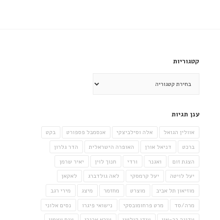
קטגוריות
קטגוריות
ענן תגיות
אוולין הגואל
אלה וסילביצקי
אנסמבל פספורט
בקט
ברכט
דניאל אורן
האופרה הישראלית
הדר גלרון
הצגת זום
ואגנר
ורדי
חנוך לוין
יאיר שרמן
יעל לויטה
יעל קרמסקי
לאה גולדברג
לאקאן
מוזיאון תל אביב
מוצרט
מחזמר
מיצג
מירי רגב
מרה/סד
מרט פרחומובסקי
נישואי פיגרו
נסים אלוני
עדינה בר-און
עידו קולטון
עירא אבנרי
ענת עצמון