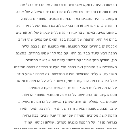
התפאורה היתה דווקא אלגנטית, והתבססה על מבנים בבז' עם
פסים חומים רוחביים, שדומים לדוגמת המבנים באיטליה של אותה
תקופה. כך היו המבנים בצד הבמה והמסכים האחוריים בסצנה
הראשונה, שדימו את ארמון בני קפולט. גם המסך שעלה וירד היה
באותם פסים, כאשר בצד ימין היתה צללית ענקית של זוג אוהבים
בחום אף היא. הרצפה של הבמה בבז' תואם עם פסים שתי וערב
אלכסונים בהירים ובכל הסצנות, חוץ מסצנת הגן, נצבת עליה
רמפת רבע עיגול בבז' גם היא, עם פסי קרן שמש בהירים. בסצנת
הגן, החליף מסך אחורי עם דימויי עצים את שלושת המסכים
האחוריים של הארמון ואת רמפת חצי העיגול החליפה רמפה מסיבית
משופעת, שעליה התרחשה סצנת המרפסת. זה אמנם נשמע מוזר
אבל היו שם כמה הברקות בימוי, כאשר יוליה על הרמפה ורומיאו
על הבמה מהלכים משני כיוונים, נפגשים בנקודה מסוימת
ומתנשקים. ואז הוא יושב על הרצפה ומתחבא מאחורי הרמפה
שבאים בני קפולט ואז שוב שטיק הפגישה על הרמפה והנשיקה.
טוב, הבנו. בסצנה הבאה, חדרו של הנזיר לורנצו, המסך האחורי
מדמה קשת מסיבית ומצידה שני עמודי ענק עבים. ככה נראה
כנראה מנזר. על הרמפה כוננית ספרים, שולחן וכיסא, עמוד